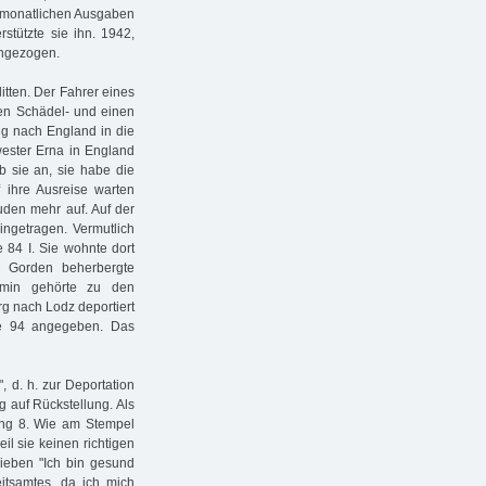
e monatlichen Ausgaben
stützte sie ihn. 1942,
ingezogen.
itten. Der Fahrer eines
inen Schädel- und einen
ung nach England in die
hwester Erna in England
 sie an, sie habe die
 ihre Ausreise warten
den mehr auf. Auf der
eingetragen. Vermutlich
e 84 I. Sie wohnte dort
h Gorden beherbergte
amin gehörte zu den
g nach Lodz deportiert
lee 94 angegeben. Das
, d. h. zur Deportation
g auf Rückstellung. Als
nung 8. Wie am Stempel
il sie keinen richtigen
rieben "Ich bin gesund
eitsamtes, da ich mich