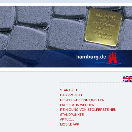
STARTSEITE
DAS PROJEKT
RECHERCHE UND QUELLEN
PATE / PATIN WERDEN
REINIGUNG VON STOLPERSTEINEN
STANDPUNKTE
AKTUELL
MOBILE APP