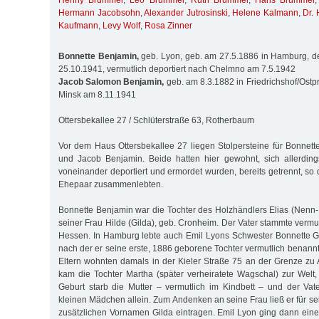
Henny Brummer
,
Leo Brummer
,
Ruth Brummer
,
Hans Brummer
Hermann Jacobsohn
,
Alexander Jutrosinski
,
Helene Kalmann
,
Dr.
Kaufmann
,
Levy Wolf
,
Rosa Zinner
Bonnette Benjamin,
geb. Lyon, geb. am 27.5.1886 in Hamburg, d
25.10.1941, vermutlich deportiert nach Chelmno am 7.5.1942
Jacob Salomon Benjamin,
geb. am 8.3.1882 in Friedrichshof/Ostp
Minsk am 8.11.1941
Ottersbekallee 27 / Schlüterstraße 63, Rotherbaum
Vor dem Haus Ottersbekallee 27 liegen Stolpersteine für Bonnett
und Jacob Benjamin. Beide hatten hier gewohnt, sich allerding
voneinander deportiert und ermordet wurden, bereits getrennt, so 
Ehepaar zusammenlebten.
Bonnette Benjamin war die Tochter des Holzhändlers Elias (Nen
seiner Frau Hilde (Gilda), geb. Cronheim. Der Vater stammte vermut
Hessen. In Hamburg lebte auch Emil Lyons Schwester Bonnette G
nach der er seine erste, 1886 geborene Tochter vermutlich benann
Eltern wohnten damals in der Kieler Straße 75 an der Grenze zu A
kam die Tochter Martha (später verheiratete Wagschal) zur Welt
Geburt starb die Mutter – vermutlich im Kindbett – und der Va
kleinen Mädchen allein. Zum Andenken an seine Frau ließ er für s
zusätzlichen Vornamen Gilda eintragen. Emil Lyon ging dann ein