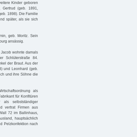
weitere Kinder geboren
, Gertrud (geb. 1891,
geb. 1898). Die Familie
d später, als sie sich
n, geb. Moritz. Sein
burg ansässig.
. Jacob wohnte damals
r Schlüterstraße 84.
el der Braut. Aus der
3) und Leonhard (geb.
ich und ihre Söhne die
rtschaftsordnung als
brikant für Konfitüren
als selbstständiger
nd vertrat Firmen aus
all 72 im Ballinhaus,
Ausland, hauptsächlich
nd Pelzkonfektion nach