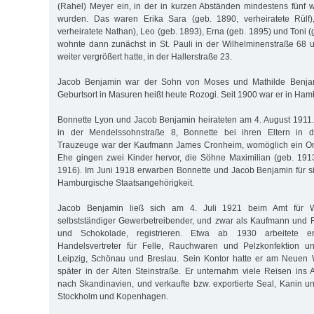
(Rahel) Meyer ein, in der in kurzen Abständen mindestens fünf 
wurden. Das waren Erika Sara (geb. 1890, verheiratete Rülf)
verheiratete Nathan), Leo (geb. 1893), Erna (geb. 1895) und Toni (
wohnte dann zunächst in St. Pauli in der Wilhelminenstraße 68 un
weiter vergrößert hatte, in der Hallerstraße 23.
Jacob Benjamin war der Sohn von Moses und Mathilde Benjami
Geburtsort in Masuren heißt heute Rozogi. Seit 1900 war er in Ham
Bonnette Lyon und Jacob Benjamin heirateten am 4. August 1911
in der Mendelssohnstraße 8, Bonnette bei ihren Eltern in de
Trauzeuge war der Kaufmann James Cronheim, womöglich ein Onk
Ehe gingen zwei Kinder hervor, die Söhne Maximilian (geb. 191
1916). Im Juni 1918 erwarben Bonnette und Jacob Benjamin für s
Hamburgische Staatsangehörigkeit.
Jacob Benjamin ließ sich am 4. Juli 1921 beim Amt für Wi
selbstständiger Gewerbetreibender, und zwar als Kaufmann und Fa
und Schokolade, registrieren. Etwa ab 1930 arbeitete er 
Handelsvertreter für Felle, Rauchwaren und Pelzkonfektion u
Leipzig, Schönau und Breslau. Sein Kontor hatte er am Neuen W
später in der Alten Steinstraße. Er unternahm viele Reisen ins 
nach Skandinavien, und verkaufte bzw. exportierte Seal, Kanin u
Stockholm und Kopenhagen.