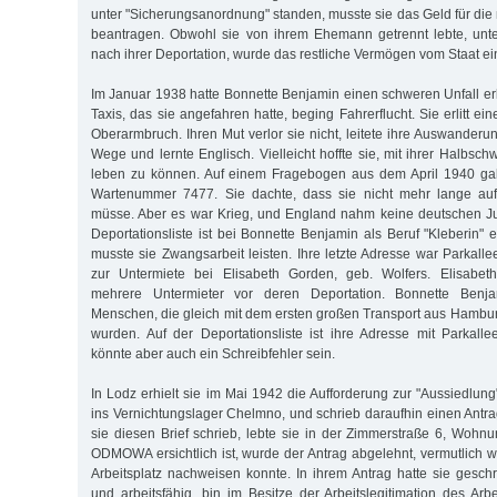
unter "Sicherungsanordnung" standen, musste sie das Geld für di
beantragen. Obwohl sie von ihrem Ehemann getrennt lebte, unter
nach ihrer Deportation, wurde das restliche Vermögen vom Staat e
Im Januar 1938 hatte Bonnette Benjamin einen schweren Unfall erl
Taxis, das sie angefahren hatte, beging Fahrerflucht. Sie erlitt e
Oberarmbruch. Ihren Mut verlor sie nicht, leitete ihre Auswander
Wege und lernte Englisch. Vielleicht hoffte sie, mit ihrer Halbsc
leben zu können. Auf einem Fragebogen aus dem April 1940 gab
Wartenummer 7477. Sie dachte, dass sie nicht mehr lange auf
müsse. Aber es war Krieg, und England nahm keine deutschen Ju
Deportationsliste ist bei Bonnette Benjamin als Beruf "Kleberin" 
musste sie Zwangsarbeit leisten. Ihre letzte Adresse war Parkalle
zur Untermiete bei Elisabeth Gorden, geb. Wolfers. Elisabet
mehrere Untermieter vor deren Deportation. Bonnette Benj
Menschen, die gleich mit dem ersten großen Transport aus Hambur
wurden. Auf der Deportationsliste ist ihre Adresse mit Parkal
könnte aber auch ein Schreibfehler sein.
In Lodz erhielt sie im Mai 1942 die Aufforderung zur "Aussiedlung"
ins Vernichtungslager Chelmno, und schrieb daraufhin einen Antra
sie diesen Brief schrieb, lebte sie in der Zimmerstraße 6, Woh
ODMOWA ersichtlich ist, wurde der Antrag abgelehnt, vermutlich we
Arbeitsplatz nachweisen konnte. In ihrem Antrag hatte sie gesch
und arbeitsfähig, bin im Besitze der Arbeitslegitimation des Arb