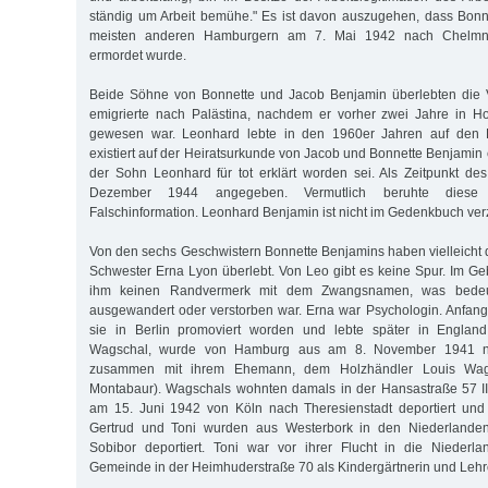
ständig um Arbeit bemühe." Es ist davon auszugehen, dass Bonn
meisten anderen Hamburgern am 7. Mai 1942 nach Chelmno 
ermordet wurde.
Beide Söhne von Bonnette und Jacob Benjamin überlebten die V
emigrierte nach Palästina, nachdem er vorher zwei Jahre in H
gewesen war. Leonhard lebte in den 1960er Jahren auf den Ph
existiert auf der Heiratsurkunde von Jacob und Bonnette Benjamin
der Sohn Leonhard für tot erklärt worden sei. Als Zeitpunkt d
Dezember 1944 angegeben. Vermutlich beruhte diese
Falschinformation. Leonhard Benjamin ist nicht im Gedenkbuch ver
Von den sechs Geschwistern Bonnette Benjamins haben vielleicht 
Schwester Erna Lyon überlebt. Von Leo gibt es keine Spur. Im Geb
ihm keinen Randvermerk mit dem Zwangsnamen, was bedeu
ausgewandert oder verstorben war. Erna war Psychologin. Anfan
sie in Berlin promoviert worden und lebte später in England.
Wagschal, wurde von Hamburg aus am 8. November 1941 nac
zusammen mit ihrem Ehemann, dem Holzhändler Louis Wag
Montabaur). Wagschals wohnten damals in der Hansastraße 57 II
am 15. Juni 1942 von Köln nach Theresienstadt deportiert und 
Gertrud und Toni wurden aus Westerbork in den Niederlande
Sobibor deportiert. Toni war vor ihrer Flucht in die Niederl
Gemeinde in der Heimhuderstraße 70 als Kindergärtnerin und Lehre