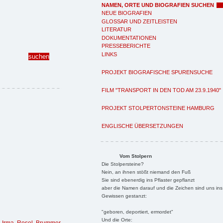
NAMEN, ORTE UND BIOGRAFIEN SUCHEN
NEUE BIOGRAFIEN
GLOSSAR UND ZEITLEISTEN
LITERATUR
DOKUMENTATIONEN
PRESSEBERICHTE
LINKS
PROJEKT BIOGRAFISCHE SPURENSUCHE
FILM "TRANSPORT IN DEN TOD AM 23.9.1940"
PROJEKT STOLPERTONSTEINE HAMBURG
ENGLISCHE ÜBERSETZUNGEN
Vom Stolpern
Die Stolpersteine?
Nein, an ihnen stößt niemand den Fuß
Sie sind ebenerdig ins Pflaster gepflanzt
aber die Namen darauf und die Zeichen sind uns ins
Gewissen gestanzt:
"geboren, deportiert, ermordet"
Und die Orte: