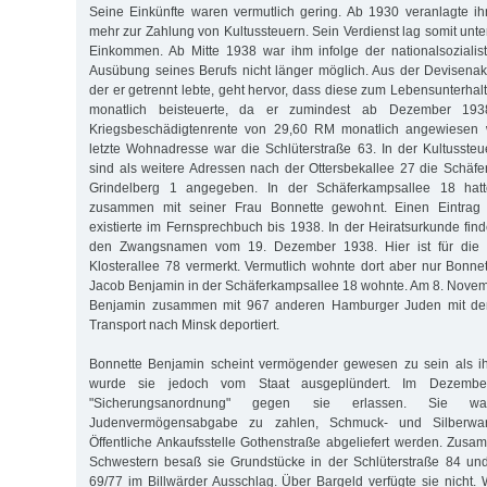
Seine Einkünfte waren vermutlich gering. Ab 1930 veranlagte i
mehr zur Zahlung von Kultussteuern. Sein Verdienst lag somit unte
Einkommen. Ab Mitte 1938 war ihm infolge der nationalsozialis
Ausübung seines Berufs nicht länger möglich. Aus der Devisenak
der er getrennt lebte, geht hervor, dass diese zum Lebensunterha
monatlich beisteuerte, da er zumindest ab Dezember 1938
Kriegsbeschädigtenrente von 29,60 RM monatlich angewiesen 
letzte Wohnadresse war die Schlüterstraße 63. In der Kultusste
sind als weitere Adressen nach der Ottersbekallee 27 die Schäf
Grindelberg 1 angegeben. In der Schäferkampsallee 18 ha
zusammen mit seiner Frau Bonnette gewohnt. Einen Eintrag 
existierte im Fernsprechbuch bis 1938. In der Heiratsurkunde fin
den Zwangsnamen vom 19. Dezember 1938. Hier ist für die 
Klosterallee 78 vermerkt. Vermutlich wohnte dort aber nur Bonn
Jacob Benjamin in der Schäferkampsallee 18 wohnte. Am 8. Nove
Benjamin zusammen mit 967 anderen Hamburger Juden mit de
Transport nach Minsk deportiert.
Bonnette Benjamin scheint vermögender gewesen zu sein als i
wurde sie jedoch vom Staat ausgeplündert. Im Dezemb
"Sicherungsanordnung" gegen sie erlassen. Sie war 
Judenvermögensabgabe zu zahlen, Schmuck- und Silberwa
Öffentliche Ankaufsstelle Gothenstraße abgeliefert werden. Zusam
Schwestern besaß sie Grundstücke in der Schlüterstraße 84 und
69/77 im Billwärder Ausschlag. Über Bargeld verfügte sie nicht. 