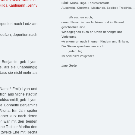
,
Irma Rosel Brummer
,
Łódź, Minsk, Riga, Theresienstadt,
 Hilda Kaufmann
,
Jenny
Auschwitz, Chelmno, Majdanek, Sobibor, Treblinka ..
Wir suchen euch,
deren Namen in den Archiven und im Himmel
eportiert nach Lodz am
geschrieben sind.
Wir begegnen euch an Orten der Angst und
reußen, deportiert nach
Verfolgung,
wir erkennen euch in euren Kindern und Enkeln.
Die Steine sprechen von euch,
jeden Tag.
Ihr seid nicht vergessen.
e Benjamin, geb. Lyon,
Inge Grolle
s, als sie unabhängig
dass sie nicht mehr als
n-Name* Emil) Lyon und
lich aus Michelstadt in
oldschmidt, geb. Lyon,
te. Bonnette Benjamins
ltona. Ein Jahr später
, aber kurz nach deren
ter war mit den beiden
eine Tochter Martha den
e zweite Ehe mit Recha