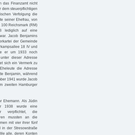
hn das Finanzamt nicht
r dem steuerpflichtigen
tischen Verfolgung die
te seiner Ehefrau, von
lt 100 Reichsmark (RM)
 lediglich auf eine
war. Jacob Benjamins
uerkartei der Gemeinde
erkampsallee 18 IV und
tte er um 1933 noch
unter dieser Adresse
det sich ein Vermerk zu
Eheleute die Adresse
ette Benjamin, während
mber 1941 wurde Jacob
m zweiten Ham­burger
hr Ehemann. Als Jüdin
er 1938 wurde eine
verpflichtet, die
ren mussten an die
men mit vier ihrer fünf
 in der Stresowstraße
Wie alle, deren Konten