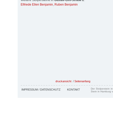
Weitere Stolpersteine in
Gustav-Leo-Straße 2
:
Elfriede Ellen Benjamin
,
Ruben Benjamin
druckansicht
/
Seitenanfang
Der Stolperstein i
IMPRESSUM / DATENSCHUTZ
KONTAKT
Stein in Hamburg v