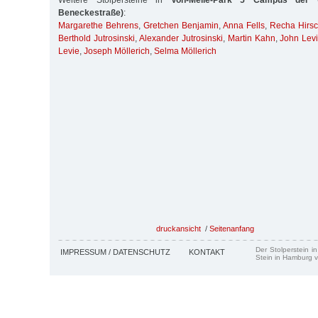
Weitere Stolpersteine in
Von-Melle-Park 5 Campus der Un
Beneckestraße)
:
Margarethe Behrens
,
Gretchen Benjamin
,
Anna Fells
,
Recha Hirs
Berthold Jutrosinski
,
Alexander Jutrosinski
,
Martin Kahn
,
John Lev
Levie
,
Joseph Möllerich
,
Selma Möllerich
druckansicht
/
Seitenanfang
Der Stolperstein i
IMPRESSUM / DATENSCHUTZ
KONTAKT
Stein in Hamburg v