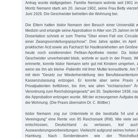
Antrag wurde stattgegeben. Familie Nemann wohnte seit 1901 in
Moritz Nemann starb am 20. Januar 1902, seine Frau Betty vierze
Juni 1926. Die Geschwister behielten die Wohnung bei.
Die Eltern hatten Isidor Nemann den Besuch einer Universität er
Medizin und erlangte seine Approbation in Alter von 25 Jahren im M
Dissertation schrieb er zum Thema "Über einen Fall von Circulär
einer Zwangsvorstellungspsychose". Drei Jahre später, im April 
praktischer Arzt sowie als Facharzt für Hautkrankheiten am Großn
heute noch existierenden Pelikan-Apotheke nieder. Da Isi
Geschwister unverheiratet blieb, wohnte er auch in der Praxis. W
erinnerte, konnte Isidor Nemann sehr gut mit Kindern umgehen, ze
wenn sie ihn als kleine -Patientin mit ihrer Mutter konsultierte. Am
mit dem "Gesetz zur Wiederherstellung des Berufsbeamtentums"
Kassenzulassung entzogen. Er konnte aber seine Praxis 
Privatpatienten fortführen, bis ihm, wie allen "nichtarischen" Ä
Verordnung zum Reichsbürgergesetz" am 30. September 1938, nach 
die Approbation entzogen wurde. Mit der erzwungenen Aufgabe der
die Wohnung. (Die Praxis übernahm Dr. C. Böttler.)
Isidor Nemann zog zur Untermiete in die Isestraße 54 und er
Vereinigung" eine Rente von 95 Reichsmark (RM). Wie viele sei
entschlossen, Deutschland zu verlassen, traf au
Auswanderungsvorbereitungen. Vielleicht aufgrund seines hohen Al
Hamburg. Nach Sondersteuern wie der "Reichsfluc