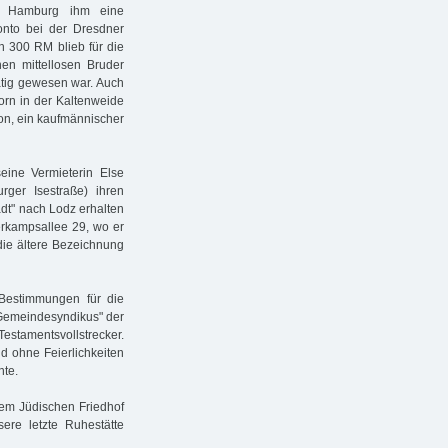
in Hamburg ihm eine
onto bei der Dresdner
on 300 RM blieb für die
en mittellosen Bruder
ätig gewesen war. Auch
orn in der Kaltenweide
mon, ein kaufmännischer
eine Vermieterin Else
rger Isestraße) ihren
adt" nach Lodz erhalten
erkampsallee 29, wo er
die ältere Bezeichnung
 Bestimmungen für die
"Gemeindesyndikus" der
estamentsvollstrecker.
nd ohne Feierlichkeiten
nte.
dem Jüdischen Friedhof
ere letzte Ruhestätte