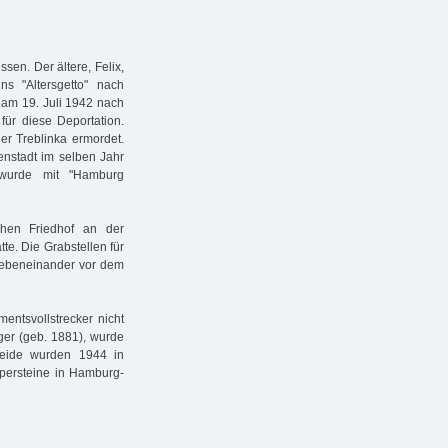
sen. Der ältere, Felix,
 "Altersgetto" nach
 am 19. Juli 1942 nach
 für diese Deportation.
r Treblinka ermordet.
enstadt im selben Jahr
 wurde mit "Hamburg
chen Friedhof an der
te. Die Grabstellen für
 nebeneinander vor dem
entsvollstrecker nicht
er (geb. 1881), wurde
 beide wurden 1944 in
lpersteine in Hamburg-