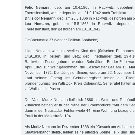
Felix Nemann,
geb. am 10.4.1865 in Rackwitz, deportier
Theresienstadt, weiter deportiert am 21.9.1942 nach Treblinka
Dr. Isidor Nemann,
geb. am 23.3.1866 in Rackwitz, gestorben am 
Lea Nemann,
geb. am 15.5.1868 in Rackwitz, deportiert
Theresienstadt, dort gestorben am 18.10.1942
Großneumarkt 37 (vor der Pelikan-Apotheke)
Isidor Nemann war als zweites Kind des jüdischen Ehepaares
14.9.1836 in Reisen) und Betty, geb. Friedländer (geb. 29.4.1
Rackwitz in Posen geboren worden. Sein älterer Bruder Felix war
April 1865 zur Welt gekommen, die Geschwister Lea am 15. Ma
November 1871. Der Jüngste, Simon, wurde am 22. November 18
Laut seinem Eintrag ins Geburtenregister lebten die Elte
brandenburgischen Wittstock, Kreis Ostprignitz. Geheiratet hatten 
zu Wollstein in Posen.
Der Vater Moritz Nemann ließ sich 1880 als Wein- und Teehändl
Zunächst betrieb er in der Nähe der Brooksbrücke "Auf dem San
dann in der Neustädter Fuhlentwiete 44. Eine Wohnung bezog die F
Pauli in der Marktstraße 104.
Als Moritz Nemann im Dezember 1888 ein "Gesuch um Aufnahme 
Staatsverband" stellte, lebten seine ältesten Söhne Felix und Isi