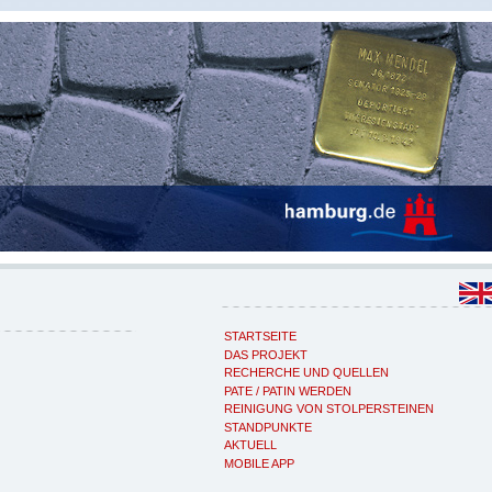
STARTSEITE
DAS PROJEKT
RECHERCHE UND QUELLEN
PATE / PATIN WERDEN
REINIGUNG VON STOLPERSTEINEN
STANDPUNKTE
AKTUELL
MOBILE APP