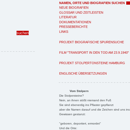
NAMEN, ORTE UND BIOGRAFIEN SUCHEN
NEUE BIOGRAFIEN
GLOSSAR UND ZEITLEISTEN
LITERATUR
DOKUMENTATIONEN
PRESSEBERICHTE
LINKS
PROJEKT BIOGRAFISCHE SPURENSUCHE
FILM "TRANSPORT IN DEN TOD AM 23.9.1940"
PROJEKT STOLPERTONSTEINE HAMBURG
ENGLISCHE ÜBERSETZUNGEN
Vom Stolpern
Die Stolpersteine?
Nein, an ihnen stößt niemand den Fuß
Sie sind ebenerdig ins Pflaster gepflanzt
aber die Namen darauf und die Zeichen sind uns ins
Gewissen gestanzt:
"geboren, deportiert, ermordet"
Und die Orte: