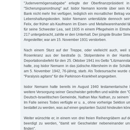
"Judenvermögensabgabe" erlegte der Oberfinanzpräsident 
"Sicherungsanordnung" auf. Isidor Nemann konnte über sein K
Bank nicht mehr frei verfügen, lediglich ein monatlicher Betrag v
Lebenshaltungskosten. Isidor Nemann unterstützte dennoch sein
Felix, der früher als Kaufmann im Eisen- und Metallwarenhandel t
für seine Schwester Lea, seit 1935 in einem Pflegeheim in Elmsh
217 untergebracht, zahlte er den Unterhalt. Der jüngste Bruder Si
Angestellter, war am 15. November 1931 verstorben.
Nach einem Sturz auf der Treppe, oder vielleicht auch, weil s
Rosenkranz aus der Isestraße (s. Stolpersteine in der Hambu
Deportationsbefehl für den 25. Oktober 1941 ins Getto "Litzmannst
hatte, zog Isidor Nemann in das jüdische Altersheim in die Schäf
am 5. November 1942, 76-jährig, starb. Als Todesursache wurde 
"Paralysis agitans" für die Parkinson-Krankheit angegeben.
Isidor Nemann hatte bereits im August 1940 testamentarische
weitere Versorgung seiner Geschwister getroffen und wählte den 
Deutsch-Israelitischen Gemeinde, Nathan Max Nathan, zu seinem T
Im Falle seines Todes verfügte er u. a., ohne vorherige Sektion u
bestattet zu werden, was auf einen geplanten Suizid hindeuten kön
Weiter wünschte er, in einem von drei freien Reihengräbern auf 
beerdigt zu werden, "damit wir Geschwister nebeneinander uns
finden".