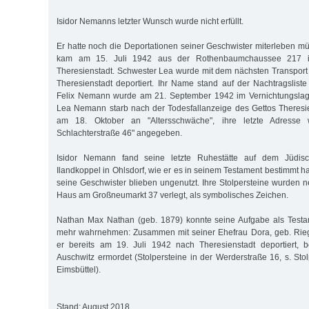
Isidor Nemanns letzter Wunsch wurde nicht erfüllt.
Er hatte noch die Deportationen seiner Geschwister miterleben müs
kam am 15. Juli 1942 aus der Rothenbaumchaussee 217 ins
Theresienstadt. Schwester Lea wurde mit dem nächsten Transport
Theresienstadt deportiert. Ihr Name stand auf der Nachtragsliste
Felix Nemann wurde am 21. September 1942 im Vernichtungslage
Lea Nemann starb nach der Todesfallanzeige des Gettos Theresi
am 18. Oktober an "Altersschwäche", ihre letzte Adresse
Schlachterstraße 46" angegeben.
Isidor Nemann fand seine letzte Ruhestätte auf dem Jüdis
Ilandkoppel in Ohlsdorf, wie er es in seinem Testament bestimmt hat
seine Geschwister blieben ungenutzt. Ihre Stolpersteine wurden
Haus am Großneumarkt 37 verlegt, als symbolisches Zeichen.
Nathan Max Nathan (geb. 1879) konnte seine Aufgabe als Testam
mehr wahrnehmen: Zusammen mit seiner Ehefrau Dora, geb. Rieg
er bereits am 19. Juli 1942 nach Theresienstadt deportiert,
Auschwitz ermordet (Stolpersteine in der Werderstraße 16, s. Sto
Eimsbüttel).
Stand: August 2018