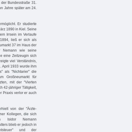
 der Bundesstraße 31.
hn Jahre später am 24.
möglicht. Er studierte
ärz 1890 in Kiel. Seine
em Irrsein im Verlaufe
1894, ließ er sich als
eumarkt 37 im Haus der
dor Nemann wie seine
ie eine Zeitzeugin sich
igte viel Verständnis,
 7. April 1933 wurde ihm
 als "Nichtarier" die
am Großneumarkt für
rzten, mit der "Vierten
42-jähriger Tätigkeit,
 Praxis verlor er auch
hielt von der "Ärzte-
ner Kollegen, die sich
ch Isidor Nemann
ters blieb er jedoch in
htsteuer" und der