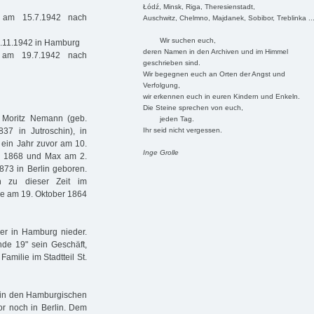
Łódź, Minsk, Riga, Theresienstadt,
t am 15.7.1942 nach
Auschwitz, Chelmno, Majdanek, Sobibor, Treblinka ..
Wir suchen euch,
5.11.1942 in Hamburg
deren Namen in den Archiven und im Himmel
 am 19.7.1942 nach
geschrieben sind.
Wir begegnen euch an Orten der Angst und
Verfolgung,
wir erkennen euch in euren Kindern und Enkeln.
Die Steine sprechen von euch,
 Moritz Nemann (geb.
jeden Tag.
Ihr seid nicht vergessen.
837 in Jutroschin), in
 ein Jahr zuvor am 10.
Inge Grolle
i 1868 und Max am 2.
73 in Berlin geboren.
rn zu dieser Zeit im
sie am 19. Oktober 1864
er in Hamburg nieder.
de 19" sein Geschäft,
amilie im Stadtteil St.
in den Hamburgischen
dor noch in Berlin. Dem