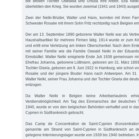
die beiden Töchter Oswalda und Ursula ihre Arbeit. Ella Nelki
überlebten den Krieg. Sie wurden zweimal (1941 und 1943) ausge
Zwei der Nelki-Brüder, Walter und Hans, konnten mit ihren Fam
Schwester Rosalie mit ihrem Sohn Fritz rechtzeitig nach Belgien em
Der am 13. September 1890 geborene Walter Nelki war als Vertrete
Haushaltsartikel für mehrere Firmen tätig. 1914 wurde er zum K
und erlitt eine Verletzung am linken Oberschenkel. Nach dem Erst
mit seiner Familie wie die Familie Oswald Nelki in der Eduard
Eimsbüttel. Walter Nelki emigrierte Ende Juli 1938 gemeinsam mi
Ehefrau Johanna, geborene Lüttmann, geboren am 31. März 1893 
Tochter Gisela, geboren am 9. Juni 1922 in Hamburg, wie schon vo
Rosalie und der jüngere Bruder Hans nach Antwerpen. Am 31.
Walter Nelki, seiner Frau Johanna und der Tochter Gisela die deut
entzogen.
Da Walter Nelki in Belgien keine Arbeitserlaubnis erhie
Verdienstmöglichkeit. Am Tag des Einmarsches der deutschen 
1940, wurde er von den belgischen Behörden verhaftet und in das 
Cyprien in Südfrankreich gebracht.
Das Camp de Concentration de Saint-Cyprien (Konzentrations
genannte am Strand von Saint-Cyprien in Südfrankreich an d
gelegene Internierungslager wurde von 1939 bis 1940 betrieben. 