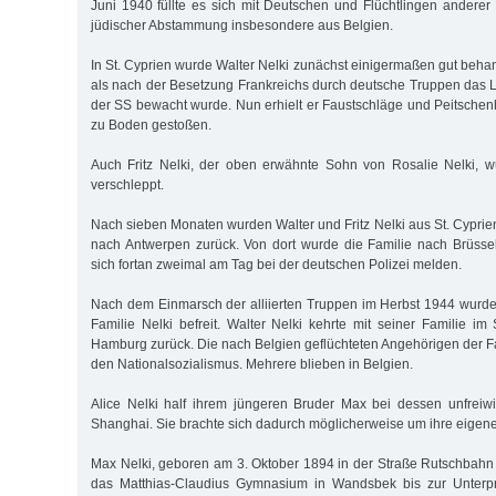
Juni 1940 füllte es sich mit Deutschen und Flüchtlingen anderer 
jüdischer Abstammung insbesondere aus Belgien.
In St. Cyprien wurde Walter Nelki zunächst einigermaßen gut behan
als nach der Besetzung Frankreichs durch deutsche Truppen das 
der SS bewacht wurde. Nun erhielt er Faustschläge und Peitsche
zu Boden gestoßen.
Auch Fritz Nelki, der oben erwähnte Sohn von Rosalie Nelki, w
verschleppt.
Nach sieben Monaten wurden Walter und Fritz Nelki aus St. Cyprie
nach Antwerpen zurück. Von dort wurde die Familie nach Brüsse
sich fortan zweimal am Tag bei der deutschen Polizei melden.
Nach dem Einmarsch der alliierten Truppen im Herbst 1944 wurd
Familie Nelki befreit. Walter Nelki kehrte mit seiner Familie 
Hamburg zurück. Die nach Belgien geflüchteten Angehörigen der Fa
den Nationalsozialismus. Mehrere blieben in Belgien.
Alice Nelki half ihrem jüngeren Bruder Max bei dessen unfreiwi
Shanghai. Sie brachte sich dadurch möglicherweise um ihre eigene
Max Nelki, geboren am 3. Oktober 1894 in der Straße Rutschbahn 2
das Matthias-Claudius Gymnasium in Wandsbek bis zur Unterpr