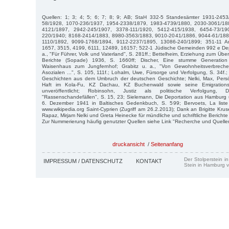
Quellen: 1; 3; 4; 5; 6; 7; 8; 9; AB; StaH 332-5 Standesämter 1931-2453
58/1928, 1070-236/1937, 1954-2338/1879, 1983-4739/1880, 2030-3061/18
4121/1897, 2942-245/1907, 3378-111/1920, 5412-415/1938, 6454-73/19
220/1940; 8168-2414/1883, 8980-3563/1883, 9010-2041/1886, 9044-61/188
1110/1892, 9099-1768/1894, 9112-2237/1895, 13086-240/1899; 351-11 A
1657, 3515, 4199, 6111, 12489, 16157; 522-1 Jüdische Gemeinden 992 e Depor
a., "Für Führer, Volk und Vaterland", S. 281ff.; Bettelheim, Erziehung zum Übe
Berichte (Sopade) 1936, S. 1660ff; Discher, Eine stumme Generation 
Waisenhaus zum Jungfernhof; Grabitz u. a., "Von Gewohnheitsverbreche
Asozialen ...", S. 105, 111f.; Lohalm, Uwe, Fürsorge und Verfolgung, S. 34f.
Geschichten aus dem Umbruch der deutschen Geschichte; Nelki, Max, Persön
Haft im Kola-Fu, KZ Dachau, KZ Buchenwald sowie seine Emigrations
unveröffentlicht; Robinsohn, Justiz als politische Verfolgung,
"Rassenschandefällen", S. 15, 23; Sielemann, Die Deportation aus Hamburg 
6. Dezember 1941 in Baltisches Gedenkbuch, S. 599; Bervoets, La liste 
www.wikipedia.org Saint-Cyprien (Zugriff am 26.2.2013); Dank an Brigitte Kru
Rapaz, Mirjam Nelki und Greta Heinecke für mündliche und schriftliche Berichte
Zur Nummerierung häufig genutzter Quellen siehe Link "Recherche und Quelle
druckansicht
/
Seitenanfang
Der Stolperstein i
IMPRESSUM / DATENSCHUTZ
KONTAKT
Stein in Hamburg v