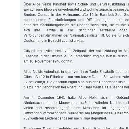
Über Alice Nelkis Kindheit sowie Schul- und Berufsausbildung ist 
Erwachsene blieb sie unverheiratet und wohnte zunächst einige Jah
Bruders Conrad in der Heitmannstraße 19 in Barmbek-Süd. Sie 
zunehmenden Einschränkungen und Diffamierungen durch ant
nach der Machtübergabe an die Nationalsozialisten, sie musste
sich ihre Familie in alle Richtungen zerstreute ode
Verfolgungsmaßnahmen der Nationalsozialisten litt. Ob sie für sich
Deutschland in Betracht zog, ist unklar.
Offiziell lebte Alice Nelki zum Zeitpunkt der Volkszählung im Ma
Elisabeth in der Ottostraße 12. Tatsächlich zog sie laut Kultussteu
am 10. November 1940 dorthin.
Alice Nelkis Aufenthalt in dem von ihrer Tante Elisabeth über
Ottostraße 12 in Eilbek war nur von kurzer Dauer. Sie wohnte zulet
92 bei Wulf(f). Die Anschrift ergibt sich aus der Deportationsliste
bis zu ihrer Deportation bei Albert und Clara Wulff als Hausangestell
Am 4. Dezember 1941 hatte Alice Nelki sich im Gebäude
Niedersachsen in der Moorweidenstraße einzufinden. Nachdem si
vielen dort zusammengepferchten Menschen im Logengebäu
Umständen verbracht hatte, wurde sie am Morgen des 6. Dezem
752 weiteren Leidensgenossen nach Riga deportiert.
Zu diesem Transport gehörte auch Frieda Warnecke aus der Ru