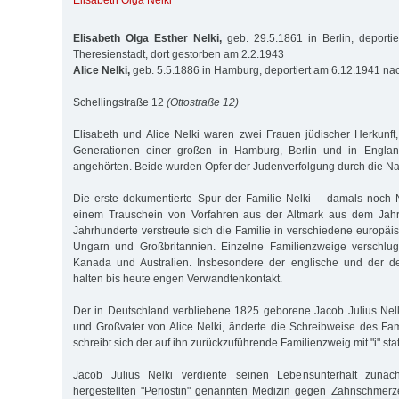
Elisabeth Olga Nelki
Elisabeth Olga Esther Nelki,
geb. 29.5.1861 in Berlin, deporti
Theresienstadt, dort gestorben am 2.2.1943
Alice Nelki,
geb. 5.5.1886 in Hamburg, deportiert am 6.12.1941 na
Schellingstraße 12
(Ottostraße 12)
Elisabeth und Alice Nelki waren zwei Frauen jüdischer Herkunft,
Generationen einer großen in Hamburg, Berlin und in Englan
angehörten. Beide wurden Opfer der Judenverfolgung durch die Nat
Die erste dokumentierte Spur der Familie Nelki – damals noch N
einem Trauschein von Vorfahren aus der Altmark aus dem Jahr
Jahrhunderte verstreute sich die Familie in verschiedene europäi
Ungarn und Großbritannien. Einzelne Familienzweige verschlu
Kanada und Australien. Insbesondere der englische und der d
halten bis heute engen Verwandtenkontakt.
Der in Deutschland verbliebene 1825 geborene Jacob Julius Nelk
und Großvater von Alice Nelki, änderte die Schreibweise des F
schreibt sich der auf ihn zurückzuführende Familienzweig mit "i" statt
Jacob Julius Nelki verdiente seinen Lebensunterhalt zunä
hergestellten "Periostin" genannten Medizin gegen Zahnschmerz