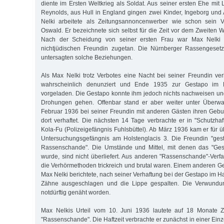
diente im Ersten Weltkrieg als Soldat. Aus seiner ersten Ehe mit
Reynolds, aus Hull in England gingen zwei Kinder, Ingeborg und 
Nelki arbeitete als Zeitungsannoncenwerber wie schon sein V
Oswald. Er bezeichnete sich selbst für die Zeit vor dem Zweiten 
Nach der Scheidung von seiner ersten Frau war Max Nelki 
nichtjüdischen Freundin zugetan. Die Nürnberger Rassengesetze
untersagten solche Beziehungen.
Als Max Nelki trotz Verbotes eine Nacht bei seiner Freundin ver
wahrscheinlich denunziert und Ende 1935 zur Gestapo im 
vorgeladen. Die Gestapo konnte ihm jedoch nichts nachweisen und 
Drohungen gehen. Offenbar stand er aber weiter unter Überwa
Februar 1936 bei seiner Freundin mit anderen Gästen ihren Geburt
dort verhaftet. Die nächsten 14 Tage verbrachte er in "Schutzhaf
Kola-Fu (Polizeigefängnis Fuhlsbüttel). Ab März 1936 kam er für 
Untersuchungsgefängnis am Holstenglacis 3. Die Freundin "ges
Rassenschande". Die Umstände und Mittel, mit denen das "Gest
wurde, sind nicht überliefert. Aus anderen "Rassenschande"-Verfa
die Verhörmethoden trickreich und brutal waren. Einem anderen 
Max Nelki berichtete, nach seiner Verhaftung bei der Gestapo im 
Zähne ausgeschlagen und die Lippe gespalten. Die Verwund
notdürftig genäht worden.
Max Nelkis Urteil vom 10. Juni 1936 lautete auf 18 Monate Z
"Rassenschande". Die Haftzeit verbrachte er zunächst in einer Einze