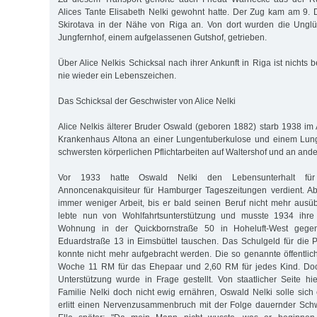
Alices Tante Elisabeth Nelki gewohnt hatte. Der Zug kam am 9
Skirotava in der Nähe von Riga an. Von dort wurden die Unglü
Jungfernhof, einem aufgelassenen Gutshof, getrieben.
Über Alice Nelkis Schicksal nach ihrer Ankunft in Riga ist nichts 
nie wieder ein Lebenszeichen.
Das Schicksal der Geschwister von Alice Nelki
Alice Nelkis älterer Bruder Oswald (geboren 1882) starb 1938 im 
Krankenhaus Altona an einer Lungentuberkulose und einem Lun
schwersten körperlichen Pflichtarbeiten auf Waltershof und an ande
Vor 1933 hatte Oswald Nelki den Lebensunterhalt für
Annoncenakquisiteur für Hamburger Tageszeitungen verdient. A
immer weniger Arbeit, bis er bald seinen Beruf nicht mehr ausüb
lebte nun von Wohlfahrtsunterstützung und musste 1934 ihre 
Wohnung in der Quickbornstraße 50 in Hoheluft-West gegen
Eduardstraße 13 in Eimsbüttel tauschen. Das Schulgeld für die P
konnte nicht mehr aufgebracht werden. Die so genannte öffentlic
Woche 11 RM für das Ehepaar und 2,60 RM für jedes Kind. Doc
Unterstützung wurde in Frage gestellt. Von staatlicher Seite 
Familie Nelki doch nicht ewig ernähren, Oswald Nelki solle sich 
erlitt einen Nervenzusammenbruch mit der Folge dauernder Sch