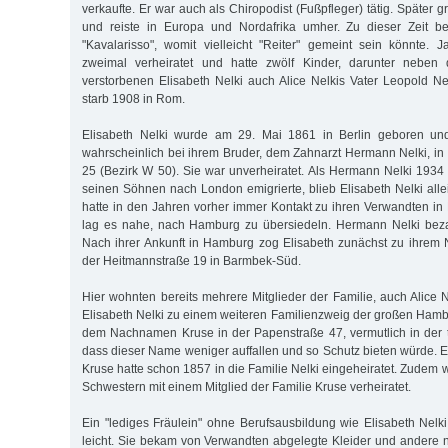
verkaufte. Er war auch als Chiropodist (Fußpfleger) tätig. Später g
und reiste in Europa und Nordafrika umher. Zu dieser Zeit be
"Kavalarisso", womit vielleicht "Reiter" gemeint sein könnte. 
zweimal verheiratet und hatte zwölf Kinder, darunter neben 
verstorbenen Elisabeth Nelki auch Alice Nelkis Vater Leopold Nel
starb 1908 in Rom.
Elisabeth Nelki wurde am 29. Mai 1861 in Berlin geboren und
wahrscheinlich bei ihrem Bruder, dem Zahnarzt Hermann Nelki, in
25 (Bezirk W 50). Sie war unverheiratet. Als Hermann Nelki 1934 
seinen Söhnen nach London emigrierte, blieb Elisabeth Nelki allei
hatte in den Jahren vorher immer Kontakt zu ihren Verwandten i
lag es nahe, nach Hamburg zu übersiedeln. Hermann Nelki bezah
Nach ihrer Ankunft in Hamburg zog Elisabeth zunächst zu ihrem 
der Heitmannstraße 19 in Barmbek-Süd.
Hier wohnten bereits mehrere Mitglieder der Familie, auch Alice 
Elisabeth Nelki zu einem weiteren Familienzweig der großen Hambu
dem Nachnamen Kruse in der Papenstraße 47, vermutlich in der 
dass dieser Name weniger auffallen und so Schutz bieten würde. E
Kruse hatte schon 1857 in die Familie Nelki eingeheiratet. Zudem 
Schwestern mit einem Mit­glied der Familie Kruse verheiratet.
Ein "lediges Fräulein" ohne Berufsausbildung wie Elisabeth Nelki
leicht. Sie bekam von Verwandten abgelegte Kleider und andere nü