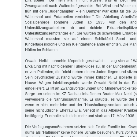
Ella später: "Da mein Mann nicht wusste, was er beginnen 
Zwangsarbeit nach Waltershof geschickt. Bei Wind und Wetter m
früh mit dem ‚Judendampfer‘ – ein Dampfer war extra für die J
Waltershof und Erdarbeiten verrichten." Die Abteilung Arbeits
Sozialbehörde sonderte Juden ab 1935 von den and
Unterstützungsarbeitern ab und richtete Extraarbeitsplät
Unterstützungsempfänger ein. Sie wurden zu schwersten Erdarbe
Waltershof mussten sie auf einem Schlickfeld Sport- und 
Kindertageskolonie und ein Kleingartengelände errichten. Die Män
Hüften im Schlamm.
Oswald Nelki – ohnehin körperlich geschwächt – zog sich auf W
Erkältung mit nachfolgender Tuberkulose zu. In der Lungenheilan
er von Patienten, die "nicht neben einem Juden liegen und sitzen w
Sein psychischer Zustand wurde immer kritischer. Er isolierte s
Hause. Wegen Infektionsgefahr wurde Oswald Nelki in das B
eingeliefert. Er litt an Zwangsvorstellungen und Minderwertigkeits
Sorge um seinen im KZ Dachau inhaftierten Bruder Max Nelki (s
verweigerte die Nahrungsaufnahme. Er glaubte, es würde der 
wenn er nicht mehr lebe und der "Haushaltungsvorstand arisch 
seine nichtjüdische Ehefrau Ella. Verlegt in das Altonaer Kranke
bettlägerig. Er erholte sich nicht mehr und starb am 17. März 1938.
Die Verfolgungsmaßnahmen setzten sich für die Familie fort. Osw
durfte als "Halbjude" keine höhere Schule besuchen. Kurz vor Kr