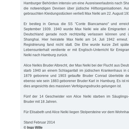
Hamburger Behörden intensiv um eine Ausreiseerlaubnis nach Shan
die notwendigen Devisen über jüdische Hilfsorganisationen. Au
gebrauchten Kleidungsstücken verließ Max Nelki am 22. August 19
Er bestieg in Genua die SS "Conte Biancamano" und erreic
September 1939. 1940 wurde Max Nelki wie alle Emigranten au
Deutschland gerade noch rechtzeitig verlassen können und ü
Shanghai. Hier heiratete Max Nelki am 14. Juli 1942 erneut.
Registrierung fand nicht statt. Die Ehe wurde kurze Zeit spät
Lebensunterhalt verdiente er mit Englisch-Unterricht für Emigr
Nelki nach Hamburg zurück.
Alice Nelkis Bruder Albrecht, der Max Nelki bei der Flucht aus Deut
starb 1940 an einem Schlaganfall im jüdischen Krankenhaus in 
1879 geborene und 1903 getaufte Bruder Conrad überlebte den
ebenso wie sein 1883 geborener Bruder Karl in Hamburg. Es ist ni
dies angesichts des massiven Verfolgungsdrucks gelungen ist.
Fünf der 14 Geschwister von Alice Nelki starben im Säuglings-
Bruder mit 18 Jahren.
Für Elisabeth und Alice Nelki liegen Stolpersteine vor dem Wohnha
Stand Februar 2014
© Ingo Wille