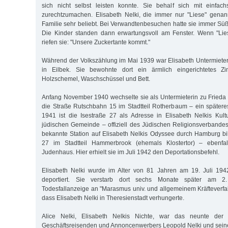
sich nicht selbst leisten konnte. Sie behalf sich mit einfach
zurechtzumachen. Elisabeth Nelki, die immer nur "Liese" genan
Familie sehr beliebt. Bei Verwandtenbesuchen hatte sie immer Süß
Die Kinder standen dann erwartungsvoll am Fenster. Wenn "Li
riefen sie: "Unsere Zuckertante kommt."
Während der Volkszählung im Mai 1939 war Elisabeth Untermieteri
in Eilbek. Sie bewohnte dort ein ärmlich eingerichtetes Zi
Holzschemel, Waschschüssel und Bett.
Anfang November 1940 wechselte sie als Untermieterin zu Frieda 
die Straße Rutschbahn 15 im Stadtteil Rotherbaum – ein später
1941 ist die Isestraße 27 als Adresse in Elisabeth Nelkis Kultu
jüdischen Gemeinde – offiziell des Jüdischen Religionsverbandes 
bekannte Station auf Elisabeth Nelkis Odyssee durch Hamburg bi
27 im Stadtteil Hammerbrook (ehemals Klostertor) – ebenfa
Judenhaus. Hier erhielt sie im Juli 1942 den Deportationsbefehl.
Elisabeth Nelki wurde im Alter von 81 Jahren am 19. Juli 194
deportiert. Sie verstarb dort sechs Monate später am 2
Todesfallanzeige an "Marasmus univ. und allgemeinem Kräfteverfal
dass Elisabeth Nelki in Theresienstadt verhungerte.
Alice Nelki, Elisabeth Nelkis Nichte, war das neunte der
Geschäftsreisenden und Annoncenwerbers Leopold Nelki und seine