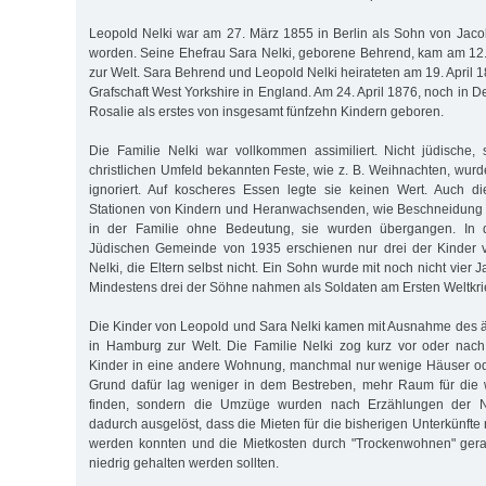
Leopold Nelki war am 27. März 1855 in Berlin als Sohn von Jaco
worden. Seine Ehefrau Sara Nelki, geborene Behrend, kam am 12
zur Welt. Sara Behrend und Leopold Nelki heirateten am 19. April 
Grafschaft West Yorkshire in England. Am 24. April 1876, noch in 
Rosalie als erstes von insgesamt fünfzehn Kindern geboren.
Die Familie Nelki war vollkommen assimiliert. Nicht jüdische
christlichen Umfeld bekannten Feste, wie z. B. Weihnachten, wurd
ignoriert. Auf koscheres Essen legte sie keinen Wert. Auch di
Stationen von Kindern und Heranwachsenden, wie Beschneidung
in der Familie ohne Bedeutung, sie wurden übergangen. In de
Jüdischen Gemeinde von 1935 erschienen nur drei der Kinder 
Nelki, die Eltern selbst nicht. Ein Sohn wurde mit noch nicht vier Ja
Mindestens drei der Söhne nahmen als Soldaten am Ersten Weltkrie
Die Kinder von Leopold und Sara Nelki kamen mit Ausnahme des ä
in Hamburg zur Welt. Die Familie Nelki zog kurz vor oder nach
Kinder in eine andere Wohnung, manchmal nur wenige Häuser ode
Grund dafür lag weniger in dem Bestreben, mehr Raum für die
finden, sondern die Umzüge wurden nach Erzählungen der 
dadurch ausgelöst, dass die Mieten für die bisherigen Unterkünfte
werden konnten und die Mietkosten durch "Trockenwohnen" gera
niedrig gehalten werden sollten.