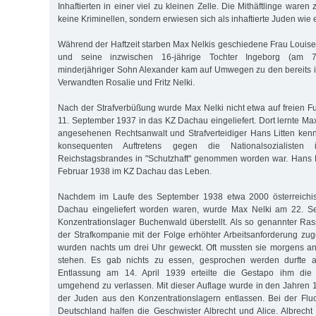
Inhaftierten in einer viel zu kleinen Zelle. Die Mithäftlinge waren
keine Kriminellen, sondern erwiesen sich als inhaftierte Juden wie e
Während der Haftzeit starben Max Nelkis geschiedene Frau Louis
und seine inzwischen 16-jährige Tochter Ingeborg (am 7
minderjähriger Sohn Alexander kam auf Umwegen zu den bereits 
Verwandten Rosalie und Fritz Nelki.
Nach der Strafverbüßung wurde Max Nelki nicht etwa auf freien F
11. September 1937 in das KZ Dachau eingeliefert. Dort lernte Ma
angesehenen Rechtsanwalt und Strafverteidiger Hans Litten ken
konsequenten Auftretens gegen die Nationalsozialiste
Reichstagsbrandes in "Schutzhaft" genommen worden war. Hans L
Februar 1938 im KZ Dachau das Leben.
Nachdem im Laufe des September 1938 etwa 2000 österreichi
Dachau eingeliefert worden waren, wurde Max Nelki am 22. S
Konzentrationslager Buchenwald überstellt. Als so genannter R
der Strafkompanie mit der Folge erhöhter Arbeitsanforderung zug
wurden nachts um drei Uhr geweckt. Oft mussten sie morgens an
stehen. Es gab nichts zu essen, gesprochen werden durfte au
Entlassung am 14. April 1939 erteilte die Gestapo ihm die 
umgehend zu verlassen. Mit dieser Auflage wurde in den Jahren 
der Juden aus den Konzentrationslagern entlassen. Bei der Flu
Deutschland halfen die Geschwister Albrecht und Alice. Albrech