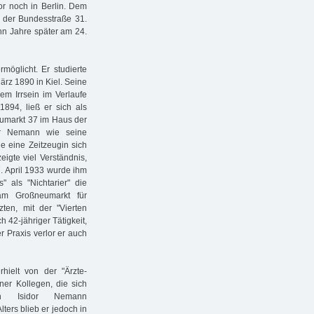
dor noch in Berlin. Dem
 der Bundesstraße 31.
hn Jahre später am 24.
möglicht. Er studierte
ärz 1890 in Kiel. Seine
em Irrsein im Verlaufe
1894, ließ er sich als
eumarkt 37 im Haus der
dor Nemann wie seine
ie eine Zeitzeugin sich
igte viel Verständnis,
 7. April 1933 wurde ihm
 als "Nichtarier" die
am Großneumarkt für
rzten, mit der "Vierten
42-jähriger Tätigkeit,
 Praxis verlor er auch
hielt von der "Ärzte-
ner Kollegen, die sich
ch Isidor Nemann
ters blieb er jedoch in