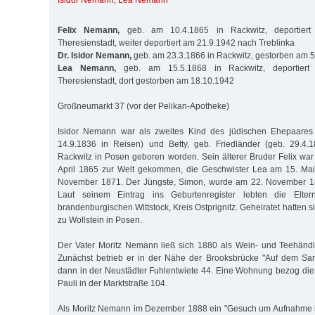
Isidor Nemann
,
Lea Nemann
Felix Nemann,
geb. am 10.4.1865 in Rackwitz, deportier
Theresienstadt, weiter deportiert am 21.9.1942 nach Treblinka
Dr. Isidor Nemann,
geb. am 23.3.1866 in Rackwitz, gestorben am 
Lea Nemann,
geb. am 15.5.1868 in Rackwitz, deportiert
Theresienstadt, dort gestorben am 18.10.1942
Großneumarkt 37 (vor der Pelikan-Apotheke)
Isidor Nemann war als zweites Kind des jüdischen Ehepaares
14.9.1836 in Reisen) und Betty, geb. Friedländer (geb. 29.4.1
Rackwitz in Posen geboren worden. Sein älterer Bruder Felix war
April 1865 zur Welt gekommen, die Geschwister Lea am 15. Ma
November 1871. Der Jüngste, Simon, wurde am 22. November 18
Laut seinem Eintrag ins Geburtenregister lebten die Elte
brandenburgischen Wittstock, Kreis Ostprignitz. Geheiratet hatten 
zu Wollstein in Posen.
Der Vater Moritz Nemann ließ sich 1880 als Wein- und Teehändl
Zunächst betrieb er in der Nähe der Brooksbrücke "Auf dem San
dann in der Neustädter Fuhlentwiete 44. Eine Wohnung bezog die F
Pauli in der Marktstraße 104.
Als Moritz Nemann im Dezember 1888 ein "Gesuch um Aufnahme 