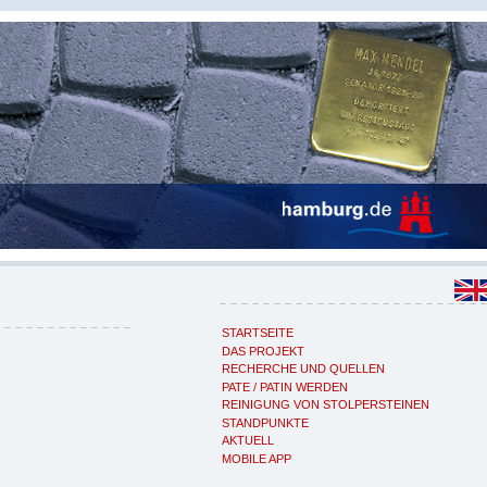
STARTSEITE
DAS PROJEKT
RECHERCHE UND QUELLEN
PATE / PATIN WERDEN
REINIGUNG VON STOLPERSTEINEN
STANDPUNKTE
AKTUELL
MOBILE APP