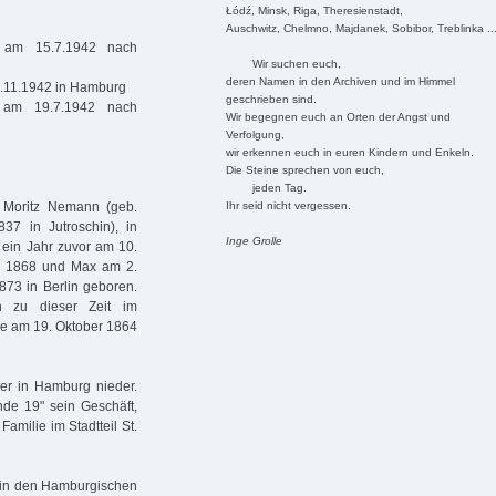
Łódź, Minsk, Riga, Theresienstadt,
Auschwitz, Chelmno, Majdanek, Sobibor, Treblinka ..
t am 15.7.1942 nach
Wir suchen euch,
deren Namen in den Archiven und im Himmel
5.11.1942 in Hamburg
geschrieben sind.
 am 19.7.1942 nach
Wir begegnen euch an Orten der Angst und
Verfolgung,
wir erkennen euch in euren Kindern und Enkeln.
Die Steine sprechen von euch,
jeden Tag.
Ihr seid nicht vergessen.
 Moritz Nemann (geb.
837 in Jutroschin), in
Inge Grolle
 ein Jahr zuvor am 10.
i 1868 und Max am 2.
73 in Berlin geboren.
rn zu dieser Zeit im
sie am 19. Oktober 1864
er in Hamburg nieder.
de 19" sein Geschäft,
amilie im Stadtteil St.
in den Hamburgischen