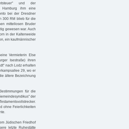
htsteuer" und der
in Hamburg ihm eine
onto bei der Dresdner
on 300 RM blieb für die
en mittellosen Bruder
ätig gewesen war. Auch
orn in der Kaltenweide
mon, ein kaufmännischer
eine Vermieterin Else
rger Isestraße) ihren
adt" nach Lodz erhalten
erkampsallee 29, wo er
die ältere Bezeichnung
 Bestimmungen für die
"Gemeindesyndikus" der
estamentsvollstrecker.
nd ohne Feierlichkeiten
nte.
dem Jüdischen Friedhof
ere letzte Ruhestätte