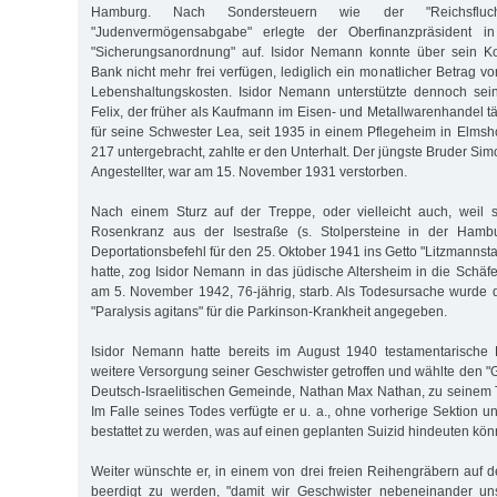
Hamburg. Nach Sondersteuern wie der "Reichsfluc
"Judenvermögensabgabe" erlegte der Oberfinanzpräsident 
"Sicherungsanordnung" auf. Isidor Nemann konnte über sein K
Bank nicht mehr frei verfügen, lediglich ein monatlicher Betrag v
Lebenshaltungskosten. Isidor Nemann unterstützte dennoch sein
Felix, der früher als Kaufmann im Eisen- und Metallwarenhandel t
für seine Schwester Lea, seit 1935 in einem Pflegeheim in Elmsh
217 untergebracht, zahlte er den Unterhalt. Der jüngste Bruder Si
Angestellter, war am 15. November 1931 verstorben.
Nach einem Sturz auf der Treppe, oder vielleicht auch, weil s
Rosenkranz aus der Isestraße (s. Stolpersteine in der Hambu
Deportationsbefehl für den 25. Oktober 1941 ins Getto "Litzmannst
hatte, zog Isidor Nemann in das jüdische Altersheim in die Schäf
am 5. November 1942, 76-jährig, starb. Als Todesursache wurde 
"Paralysis agitans" für die Parkinson-Krankheit angegeben.
Isidor Nemann hatte bereits im August 1940 testamentarische
weitere Versorgung seiner Geschwister getroffen und wählte den 
Deutsch-Israelitischen Gemeinde, Nathan Max Nathan, zu seinem T
Im Falle seines Todes verfügte er u. a., ohne vorherige Sektion u
bestattet zu werden, was auf einen geplanten Suizid hindeuten kön
Weiter wünschte er, in einem von drei freien Reihengräbern auf 
beerdigt zu werden, "damit wir Geschwister nebeneinander uns