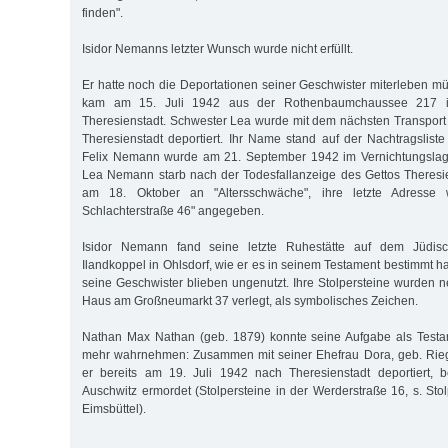
finden".
Isidor Nemanns letzter Wunsch wurde nicht erfüllt.
Er hatte noch die Deportationen seiner Geschwister miterleben müs
kam am 15. Juli 1942 aus der Rothenbaumchaussee 217 ins
Theresienstadt. Schwester Lea wurde mit dem nächsten Transport
Theresienstadt deportiert. Ihr Name stand auf der Nachtragsliste
Felix Nemann wurde am 21. September 1942 im Vernichtungslage
Lea Nemann starb nach der Todesfallanzeige des Gettos Theresi
am 18. Oktober an "Altersschwäche", ihre letzte Adresse
Schlachterstraße 46" angegeben.
Isidor Nemann fand seine letzte Ruhestätte auf dem Jüdis
Ilandkoppel in Ohlsdorf, wie er es in seinem Testament bestimmt hat
seine Geschwister blieben ungenutzt. Ihre Stolpersteine wurden
Haus am Großneumarkt 37 verlegt, als symbolisches Zeichen.
Nathan Max Nathan (geb. 1879) konnte seine Aufgabe als Testam
mehr wahrnehmen: Zusammen mit seiner Ehefrau Dora, geb. Rieg
er bereits am 19. Juli 1942 nach Theresienstadt deportiert,
Auschwitz ermordet (Stolpersteine in der Werderstraße 16, s. Sto
Eimsbüttel).