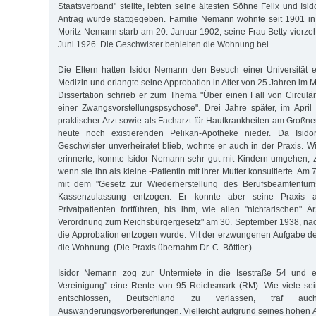
Staatsverband" stellte, lebten seine ältesten Söhne Felix und Isi
Antrag wurde stattgegeben. Familie Nemann wohnte seit 1901 in
Moritz Nemann starb am 20. Januar 1902, seine Frau Betty vierze
Juni 1926. Die Geschwister behielten die Wohnung bei.
Die Eltern hatten Isidor Nemann den Besuch einer Universität er
Medizin und erlangte seine Approbation in Alter von 25 Jahren im M
Dissertation schrieb er zum Thema "Über einen Fall von Circulär
einer Zwangsvorstellungspsychose". Drei Jahre später, im April 
praktischer Arzt sowie als Facharzt für Hautkrankheiten am Großn
heute noch existierenden Pelikan-Apotheke nieder. Da Isi
Geschwister unverheiratet blieb, wohnte er auch in der Praxis. W
erinnerte, konnte Isidor Nemann sehr gut mit Kindern umgehen, ze
wenn sie ihn als kleine -Patientin mit ihrer Mutter konsultierte. Am
mit dem "Gesetz zur Wiederherstellung des Berufsbeamtentums"
Kassenzulassung entzogen. Er konnte aber seine Praxis 
Privatpatienten fortführen, bis ihm, wie allen "nichtarischen" Ä
Verordnung zum Reichsbürgergesetz" am 30. September 1938, nach 
die Approbation entzogen wurde. Mit der erzwungenen Aufgabe der
die Wohnung. (Die Praxis übernahm Dr. C. Böttler.)
Isidor Nemann zog zur Untermiete in die Isestraße 54 und er
Vereinigung" eine Rente von 95 Reichsmark (RM). Wie viele sei
entschlossen, Deutschland zu verlassen, traf au
Auswanderungsvorbereitungen. Vielleicht aufgrund seines hohen Al