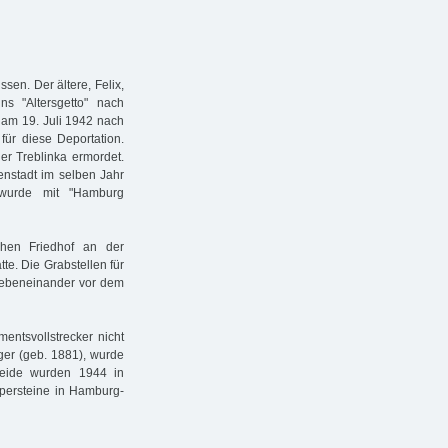
sen. Der ältere, Felix,
 "Altersgetto" nach
 am 19. Juli 1942 nach
 für diese Deportation.
r Treblinka ermordet.
enstadt im selben Jahr
 wurde mit "Hamburg
chen Friedhof an der
te. Die Grabstellen für
 nebeneinander vor dem
entsvollstrecker nicht
er (geb. 1881), wurde
 beide wurden 1944 in
lpersteine in Hamburg-