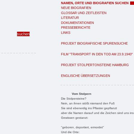
NAMEN, ORTE UND BIOGRAFIEN SUCHEN
NEUE BIOGRAFIEN
GLOSSAR UND ZEITLEISTEN
LITERATUR
DOKUMENTATIONEN
PRESSEBERICHTE
LINKS
PROJEKT BIOGRAFISCHE SPURENSUCHE
FILM "TRANSPORT IN DEN TOD AM 23.9.1940"
PROJEKT STOLPERTONSTEINE HAMBURG
ENGLISCHE ÜBERSETZUNGEN
Vom Stolpern
Die Stolpersteine?
Nein, an ihnen stößt niemand den Fuß
Sie sind ebenerdig ins Pflaster gepflanzt
aber die Namen darauf und die Zeichen sind uns ins
Gewissen gestanzt:
"geboren, deportiert, ermordet"
Und die Orte: