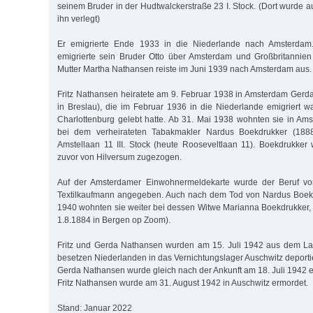
seinem Bruder in der Hudtwalckerstraße 23 I. Stock. (Dort wurde au
ihn verlegt)
Er emigrierte Ende 1933 in die Niederlande nach Amsterda
emigrierte sein Bruder Otto über Amsterdam und Großbritannien
Mutter Martha Nathansen reiste im Juni 1939 nach Amsterdam aus.
Fritz Nathansen heiratete am 9. Februar 1938 in Amsterdam Gerda
in Breslau), die im Februar 1936 in die Niederlande emigriert wa
Charlottenburg gelebt hatte. Ab 31. Mai 1938 wohnten sie in Am
bei dem verheirateten Tabakmakler Nardus Boekdrukker (1888
Amstellaan 11 III. Stock (heute Rooseveltlaan 11). Boekdrukke
zuvor von Hilversum zugezogen.
Auf der Amsterdamer Einwohnermeldekarte wurde der Beruf von
Textilkaufmann angegeben. Auch nach dem Tod von Nardus Boek
1940 wohnten sie weiter bei dessen Witwe Marianna Boekdrukker, 
1.8.1884 in Bergen op Zoom).
Fritz und Gerda Nathansen wurden am 15. Juli 1942 aus dem La
besetzen Niederlanden in das Vernichtungslager Auschwitz deportie
Gerda Nathansen wurde gleich nach der Ankunft am 18. Juli 1942 
Fritz Nathansen wurde am 31. August 1942 in Auschwitz ermordet.
Stand: Januar 2022