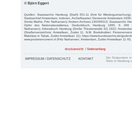
© Björn Eggert
Quellen: Staatsarchiv Hamburg (StaH) 351-11 (Amt für Wiedergutmachung)
Stadsarchief Amsterdam, Indexen, Archiefkaarten Gemeente Amsterdam 1939-
Gerda Mathis, Fritz Nathansen); Arolsen Archives 130346313; Staatsarchiv H
Opfer des Nationalsozialismus. Gedenkbuch, Hamburg 1995, S. 306 (
Nathansen); Adressbuch Hamburg (Große Theaterstraße 32) 1922; Amsterd
(Straßenverzeichnis: Amstellaan, Zuider 11, N.M. Boekdrukker; Personenverz
Makelaar in Tabak, Zuider Amstellaan 11); https://www.bundesarchiv.de/gedenk
www.joodsmonument.nl (Fritz Nathansen, Amsterdam, Zuider Amstellaan 11 III).
druckansicht
/
Seitenanfang
Der Stolperstein i
IMPRESSUM / DATENSCHUTZ
KONTAKT
Stein in Hamburg v