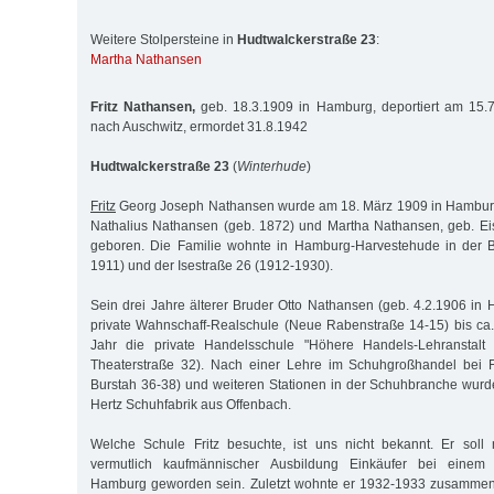
Weitere Stolpersteine in
Hudtwalckerstraße 23
:
Martha Nathansen
Fritz Nathansen,
geb. 18.3.1909 in Hamburg, deportiert am 15.
nach Auschwitz, ermordet 31.8.1942
Hudtwalckerstraße 23
(
Winterhude
)
Fritz
Georg Joseph Nathansen wurde am 18. März 1909 in Hamburg
Nathalius Nathansen (geb. 1872) und Martha Nathansen, geb. E
geboren. Die Familie wohnte in Hamburg-Harvestehude in der 
1911) und der Isestraße 26 (1912-1930).
Sein drei Jahre älterer Bruder Otto Nathansen (geb. 4.2.1906 in
private Wahnschaff-Realschule (Neue Rabenstraße 14-15) bis ca
Jahr die private Handelsschule "Höhere Handels-Lehranstalt B
Theaterstraße 32). Nach einer Lehre im Schuhgroßhandel bei 
Burstah 36-38) und weiteren Stationen in der Schuhbranche wurde
Hertz Schuhfabrik aus Offenbach.
Welche Schule Fritz besuchte, ist uns nicht bekannt. Er sol
vermutlich kaufmännischer Ausbildung Einkäufer bei einem 
Hamburg geworden sein. Zuletzt wohnte er 1932-1933 zusammen 