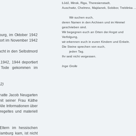
Łódź, Minsk, Riga, Theresienstadt,
Auschwitz, Chelmno, Majdanek, Sobibor, Treblinka ..
Wir suchen euch,
deren Namen in den Archiven und im Himmel
geschrieben sind.
Wir begegnen euch an Orten der Angst und
burg, im Oktober 1942
Verfolgung,
 dort im November 1942
wir erkennen euch in euren Kindern und Enkeln.
Die Steine sprechen von euch,
ucht in den Selbstmord
jeden Tag.
Ihr seid nicht vergessen.
1942, 1944 deportiert
Inge Grolle
zu Tode gekommen im
22)
 hatte Jacob Neugarten
mit seiner Frau Käthe
Alle Informationen über
regeltes und materiell
ltern im hessischen
mburg kam, ist nicht