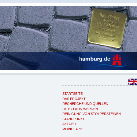
STARTSEITE
DAS PROJEKT
RECHERCHE UND QUELLEN
PATE / PATIN WERDEN
REINIGUNG VON STOLPERSTEINEN
STANDPUNKTE
AKTUELL
MOBILE APP