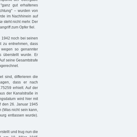
"ganz gut erhaltenes
ichtung" – wurden von
rde im Nachhinein auf
 steht nicht mehr. Der
riff zum Opfer fiel.
n 1942 noch bei seinen
ist zu entnehmen, dass
2 wegen so genannter
überstellt wurde. Er
 Auf seine Gesamtstrafe
ngerechnet.
 sind, differieren die
esagen, dass er nach
5259 erhielt. Auf der
aus der Kanalstraße in
ngsdatum wird hier mit
f den 26. Januar 1945
n (Was nicht sein kann,
burg entlassen wurde).
tellt und trug nun die