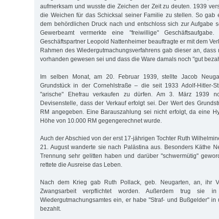
aufmerksam und wusste die Zeichen der Zeit zu deuten. 1939 versu
die Weichen für das Schicksal seiner Familie zu stellen. So gab
dem behördlichen Druck nach und entschloss sich zur Aufgabe s
Gewerbeamt vermerkte eine "freiwillige" Geschäftsaufgabe
Geschäftspartner Leopold Nattenheimer beauftragte er mit dem Ver
Rahmen des Wiedergutmachungsverfahrens gab dieser an, dass 
vorhanden gewesen sei und dass die Ware damals noch "gut bezah
Im selben Monat, am 20. Februar 1939, stellte Jacob Neuga
Grundstück in der Cornehlstraße – die seit 1933 Adolf-Hitler-
"arische" Ehefrau verkaufen zu dürfen. Am 3. März 1939 not
Devisenstelle, dass der Verkauf erfolgt sei. Der Wert des Grunds
RM angegeben. Eine Barauszahlung sei nicht erfolgt, da eine H
Höhe von 10.000 RM gegengerechnet wurde.
Auch der Abschied von der erst 17-jährigen Tochter Ruth Wilhelmine
21. August wanderte sie nach Palästina aus. Besonders Käthe Ne
Trennung sehr gelitten haben und darüber "schwermütig" geword
rettete die Ausreise das Leben.
Nach dem Krieg gab Ruth Pollack, geb. Neugarten, an, ihr V
Zwangsarbeit verpflichtet worden. Außerdem trug sie i
Wiedergutmachungsamtes ein, er habe "Straf- und Bußgelder" in
bezahlt.