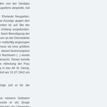
rten von der Gestapo
artens abspielte, hat
 Eheleute Neugarten,
iner Anzeige gegen den
rden ist, auf. Bei der
 Umfang vorgefunden.
n. Nach Beendigung der
um an der Dienststelle
r notdürftig angezogen
 muss sie eine größere
 darauf besinnungslos
r Nachbarin (...) wurde
 ersucht. Dieser konnte
ie Abholung der Frau
in das AK St. Georg.
 dort am 31.07.1942 um
olge soll er für die
sar namens Gutmann
wurde er als Zeuge
itpunkt der Übergabe