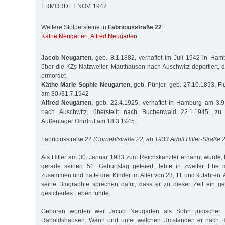
ERMORDET NOV. 1942
Weitere Stolpersteine in
Fabriciusstraße 22
:
Käthe Neugarten
,
Alfred Neugarten
Jacob Neugarten,
geb. 8.1.1882, verhaftet im Juli 1942 in Ham
über die KZs Natzweiler, Mauthausen nach Auschwitz deportiert,
ermordet
Käthe Marie Sophie Neugarten,
geb. Pünjer, geb. 27.10.1893, Fl
am 30./31.7.1942
Alfred Neugarten,
geb. 22.4.1925, verhaftet in Hamburg am 3.9.
nach Auschwitz, überstellt nach Buchenwald 22.1.1945, 
Außenlager Ohrdruf am 18.3.1945
Fabriciusstraße 22
(Cornehlstraße 22, ab 1933 Adolf Hitler-Straße 
Als Hitler am 30. Januar 1933 zum Reichskanzler ernannt wurde,
gerade seinen 51. Geburtstag gefeiert, lebte in zweiter Ehe 
zusammen und hatte drei Kinder im Alter von 23, 11 und 9 Jahren. 
seine Biographie sprechen dafür, dass er zu dieser Zeit ein ge
gesichertes Leben führte.
Geboren worden war Jacob Neugarten als Sohn jüdischer E
Raboldshausen. Wann und unter welchen Umständen er nach Ha