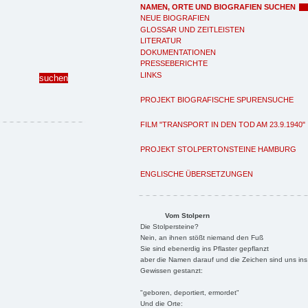
NAMEN, ORTE UND BIOGRAFIEN SUCHEN
NEUE BIOGRAFIEN
GLOSSAR UND ZEITLEISTEN
LITERATUR
DOKUMENTATIONEN
PRESSEBERICHTE
LINKS
PROJEKT BIOGRAFISCHE SPURENSUCHE
FILM "TRANSPORT IN DEN TOD AM 23.9.1940"
PROJEKT STOLPERTONSTEINE HAMBURG
ENGLISCHE ÜBERSETZUNGEN
Vom Stolpern
Die Stolpersteine?
Nein, an ihnen stößt niemand den Fuß
Sie sind ebenerdig ins Pflaster gepflanzt
aber die Namen darauf und die Zeichen sind uns ins
Gewissen gestanzt:
"geboren, deportiert, ermordet"
Und die Orte: