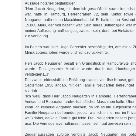
Aussage notariell beglaubigen:
"Herr Jacob Neugarten, mit dem ich geschäftlich sowie freundsc
war, hatte in Hamburg, Herrengraben 72, sein Kontor sowie 
Neugarten hatte einen Maschinenhandel. Er hatte einen Bestand
15.000 Mark, der voll bezahlt war. Sein bares Betriebsgeld war m
meiner Auffassung muß es gut gewesen sein, denn bei Einkäufen 
zur Verfügung.
Im Betrieb war Herr Hugo Gerechter beschäftigt, der, wie mir s. 
Minsk abgeschoben wurde und nicht zurückkehrte.
Herr Jacob Neugarten besaß ein Grundstück in Hamburg-Steilsho
wurde. Das gesamte Mobiliar wurde durch das Hamburger Ge
versteigert [...]"
Die zweite eidesstattliche Erklärung stammt von Ilse Krause, geb
September 1958 angab, mit der Familie Neugarten befreundet 
schrieb:
"Ich weiß, dass Herr Jacob Neugarten in Hamburg, Herrengraben
Verkauf und Reparatur landwirtschaftlicher Maschinen hatte. Über
kann ich keinerlei Angaben machen, da ich es nie aufgesucht h
Familie Neugarten befreundet, jedoch war ich immer nur im Privat
weiß daher, daß die Familie gut lebte. Frau Neugarten besass [sic
usw. Die Vermögensverhältnisse müssen sehr gut gewesen sein [...]
Zeugenaussagen zufolge verfolgte Jacob Neugarten die polit