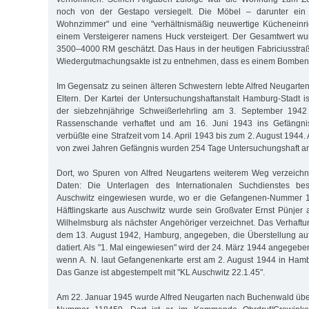
noch von der Gestapo versiegelt. Die Möbel – darunter ein 
Wohnzimmer" und eine "verhältnismäßig neuwertige Kücheneinr
einem Versteigerer namens Huck versteigert. Der Gesamtwert wu
3500–4000 RM geschätzt. Das Haus in der heutigen Fabriciusstraße
Wiedergutmachungsakte ist zu entnehmen, dass es einem Bombenang
Im Gegensatz zu seinen älteren Schwestern lebte Alfred Neugarte
Eltern. Der Kartei der Untersuchungshaftanstalt Hamburg-Stadt 
der siebzehnjährige Schweißerlehrling am 3. September 194
Rassenschande verhaftet und am 16. Juni 1943 ins Gefängnis 
verbüßte eine Strafzeit vom 14. April 1943 bis zum 2. August 1944.
von zwei Jahren Gefängnis wurden 254 Tage Untersuchungshaft a
Dort, wo Spuren von Alfred Neugartens weiterem Weg verzeichnet
Daten: Die Unterlagen des Internationalen Suchdienstes b
Auschwitz eingewiesen wurde, wo er die Gefangenen-Nummer 17
Häftlingskarte aus Auschwitz wurde sein Großvater Ernst Pünjer 
Wilhelmsburg als nächster Angehöriger verzeichnet. Das Verhaftu
dem 13. August 1942, Hamburg, angegeben, die Überstellung au
datiert. Als "1. Mal eingewiesen" wird der 24. März 1944 angegebe
wenn A. N. laut Gefangenenkarte erst am 2. August 1944 in Ham
Das Ganze ist abgestempelt mit "KL Ausch­witz 22.1.45".
Am 22. Januar 1945 wurde Alfred Neugarten nach Buchenwald übers