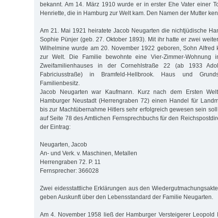
bekannt. Am 14. März 1910 wurde er in erster Ehe Vater einer 
Henriette, die in Hamburg zur Welt kam. Den Namen der Mutter kenn
Am 21. Mai 1921 heiratete Jacob Neugarten die nichtjüdische H
Sophie Pünjer (geb. 27. Oktober 1893). Mit ihr hatte er zwei weite
Wilhelmine wurde am 20. November 1922 geboren, Sohn Alfred 
zur Welt. Die Familie bewohnte eine Vier-Zimmer-Wohnung 
Zweifamilienhauses in der Cornehlstraße 22 (ab 1933 Adolf-H
Fabriciusstraße) in Bramfeld-Hellbrook. Haus und Grun
Familienbesitz.
Jacob Neugarten war Kaufmann. Kurz nach dem Ersten Weltk
Hamburger Neustadt (Herrengraben 72) einen Handel für Landma
bis zur Machtübernahme Hitlers sehr erfolgreich gewesen sein soll
auf Seite 78 des Amt­lichen Fernsprechbuchs für den Reichspostdi
der Eintrag:
Neugarten, Jacob
An- und Verk. v. Maschinen, Metallen
Herrengraben 72. P. 11
Fernsprecher: 366028
Zwei eidesstattliche Erklärungen aus den Wiedergutmachungsakt
geben Auskunft über den Lebensstandard der Familie Neugarten.
Am 4. November 1958 ließ der Hamburger Versteigerer Leopold 