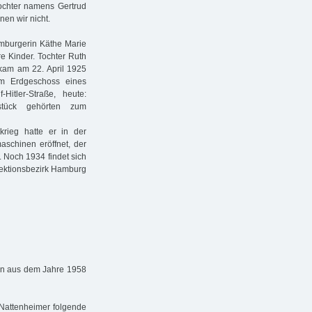
Tochter namens Gertrud
en wir nicht.
amburgerin Käthe Marie
re Kinder. Tochter Ruth
kam am 22. April 1925
im Erdgeschoss eines
itler-Straße, heute:
dstück gehörten zum
rieg hatte er in der
schinen eröffnet, der
. Noch 1934 findet sich
rektionsbezirk Hamburg
en aus dem Jahre 1958
Nattenheimer folgende