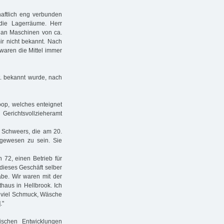
haftlich eng verbunden
die Lagerräume. Herr
 an Maschinen von ca.
ir nicht bekannt. Nach
waren die Mittel immer
Zt. bekannt wurde, nach
op, welches enteignet
richtsvollzieheramt
. Schweers, die am 20.
gewesen zu sein. Sie
 72, einen Betrieb für
 dieses Geschäft selber
abe. Wir waren mit der
haus in Hellbrook. Ich
!] viel Schmuck, Wäsche
."
ischen Entwicklungen