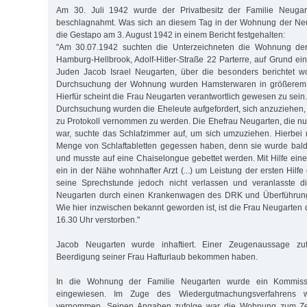
Am 30. Juli 1942 wurde der Privatbesitz der Familie Neuga
beschlagnahmt. Was sich an diesem Tag in der Wohnung der Neug
die Gestapo am 3. August 1942 in einem Bericht festgehalten:
"Am 30.07.1942 suchten die Unterzeichneten die Wohnung der
Hamburg-Hellbrook, Adolf-Hitler-Straße 22 Parterre, auf Grund e
Juden Jacob Israel Neugarten, über die besonders berichtet wo
Durchsuchung der Wohnung wurden Hamsterwaren in größerem
Hierfür scheint die Frau Neugarten verantwortlich gewesen zu sei
Durchsuchung wurden die Eheleute aufgefordert, sich anzuziehen, 
zu Protokoll vernommen zu werden. Die Ehefrau Neugarten, die nu
war, suchte das Schlafzimmer auf, um sich umzuziehen. Hierbei
Menge von Schlaftabletten gegessen haben, denn sie wurde bald
und musste auf eine Chaise­longue gebettet werden. Mit Hilfe eine
ein in der Nähe wohnhafter Arzt (...) um Leistung der ersten Hilfe
seine Sprechstunde jedoch nicht verlassen und veranlasste d
Neugarten durch einen Krankenwagen des DRK und Überführung 
Wie hier inzwischen bekannt geworden ist, ist die Frau Neugarten
16.30 Uhr verstorben."
Jacob Neugarten wurde inhaftiert. Einer Zeugenaussage zuf
Beerdigung seiner Frau Hafturlaub bekommen haben.
In die Wohnung der Familie Neugarten wurde ein Kommis
eingewiesen. Im Zuge des Wiedergutmachungsverfahrens 
vernommen. Seinen Angaben zufolge war die Wohnung zum Ze