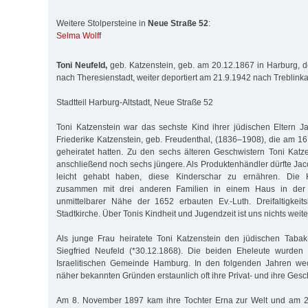
Weitere Stolpersteine in
Neue Straße 52
:
Selma Wolff
Toni Neufeld,
geb. Katzenstein, geb. am 20.12.1867 in Harburg, d
nach Theresienstadt, weiter deportiert am 21.9.1942 nach Treblink
Stadtteil Harburg-Altstadt, Neue Straße 52
Toni Katzenstein war das sechste Kind ihrer jüdischen Eltern 
Friederike Katzenstein, geb. Freudenthal, (1836–1908), die am 16
geheiratet hatten. Zu den sechs älteren Geschwistern Toni Katze
anschließend noch sechs jüngere. Als Produktenhändler dürfte Jac
leicht gehabt haben, diese Kinderschar zu ernähren. Die 
zusammen mit drei anderen Familien in einem Haus in der
unmittelbarer Nähe der 1652 erbauten Ev.-Luth. Dreifaltigkeit
Stadtkirche. Über Tonis Kindheit und Jugendzeit ist uns nichts weit
Als junge Frau heiratete Toni Katzenstein den jüdischen Tabak
Siegfried Neufeld (*30.12.1868). Die beiden Eheleute wurden 
Israelitischen Gemeinde Hamburg. In den folgenden Jahren wec
näher bekannten Gründen erstaunlich oft ihre Privat- und ihre Gesch
Am 8. November 1897 kam ihre Tochter Erna zur Welt und am 2