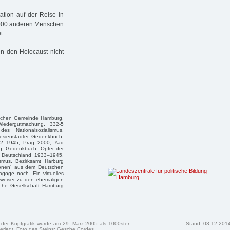
ation auf der Reise in
.000 anderen Menschen
t.
n den Holocaust nicht
itischen Gemeinde Hamburg,
iedergutmachung, 332-5
es Nationalsozialismus.
esienstädter Gedenkbuch.
942–1945, Prag 2000; Yad
g; Gedenkbuch. Opfer der
in Deutschland 1933–1945,
ismus, Bezirksamt Harburg
tionen´ aus dem Deutschen
goge noch. Ein virtuelles
weiser zu den ehemaligen
sche Gesellschaft Hamburg
n der Kopfgrafik wurde am 29. März 2005 als 1000ster
Stand: 03.12.201
erlegt. Foto des Steins: Gesche Cordes.