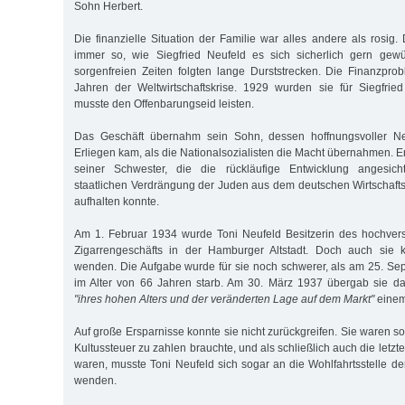
Sohn Herbert.
Die finanzielle Situation der Familie war alles andere als rosig. 
immer so, wie Siegfried Neufeld es sich sicherlich gern gew
sorgenfreien Zeiten folgten lange Durststrecken. Die Finanzpr
Jahren der Weltwirtschaftskrise. 1929 wurden sie für Siegfrie
musste den Offenbarungseid leisten.
Das Geschäft übernahm sein Sohn, dessen hoffnungsvoller N
Erliegen kam, als die Nationalsozialisten die Macht übernahmen. E
seiner Schwester, die die rückläufige Entwicklung angesi
staatlichen Verdrängung der Juden aus dem deutschen Wirtschaft
aufhalten konnte.
Am 1. Februar 1934 wurde Toni Neufeld Besitzerin des hochver
Zigarrengeschäfts in der Hamburger Altstadt. Doch auch sie k
wenden. Die Aufgabe wurde für sie noch schwerer, als am 25. S
im Alter von 66 Jahren starb. Am 30. März 1937 übergab sie da
"ihres hohen Alters und der veränderten Lage auf dem Markt"
einem
Auf große Ersparnisse konnte sie nicht zurückgreifen. Sie waren so
Kultussteuer zu zahlen brauchte, und als schließlich auch die letz
waren, musste Toni Neufeld sich sogar an die Wohlfahrtsstelle 
wenden.