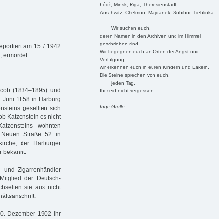
Łódź, Minsk, Riga, Theresienstadt,
Auschwitz, Chelmno, Majdanek, Sobibor, Treblinka ..
Wir suchen euch,
deren Namen in den Archiven und im Himmel
geschrieben sind.
eportiert am 15.7.1942
Wir begegnen euch an Orten der Angst und
a, ermordet
Verfolgung,
wir erkennen euch in euren Kindern und Enkeln.
Die Steine sprechen von euch,
jeden Tag.
Jacob (1834–1895) und
Ihr seid nicht vergessen.
. Juni 1858 in Harburg
Inge Grolle
nsteins gesellten sich
ob Katzenstein es nicht
Katzensteins wohnten
 Neuen Straße 52 in
skirche, der Harburger
er bekannt.
- und Zigarrenhändler
Mitglied der Deutsch-
hselten sie aus nicht
äftsanschrift.
0. Dezember 1902 ihr