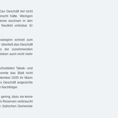
Das Geschäft lief nicht
ünscht hätte. Wenigen
obleme wuchsen in den
d Neufeld unlösbar. Er
eubeginn schnell zum
r überließ das Geschäft
chts der zunehmenden
sleben auch nicht mehr
schuldeten Tabak- und
onnte das Blatt nicht
eptember 1935 ihr Mann
s Geschäft angesichts
 Nachfolger.
 gering, dass sie keine
ten Reserven verbraucht
der Jüdischen Gemeinde