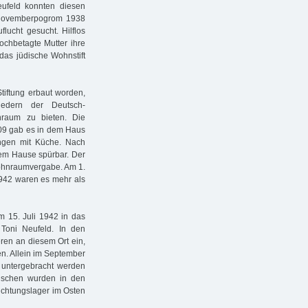
eufeld konnten diesen
em Novemberpogrom 1938
flucht gesucht. Hilflos
ochbetagte Mutter ihre
 das jüdische Wohnstift
tiftung erbaut worden,
iedern der Deutsch-
nraum zu bieten. Die
909 gab es in dem Haus
gen mit Küche. Nach
em Hause spürbar. Der
Wohnraumvergabe. Am 1.
1942 waren es mehr als
 15. Juli 1942 in das
h Toni Neufeld. In den
ren an diesem Ort ein,
n. Allein im September
untergebracht werden
nschen wurden in den
ichtungslager im Osten