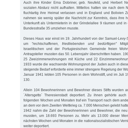
Auch ihre Kinder Erna Dobriner, geb. Neufeld, und Herbert N
sozialen Absturz nicht aufhalten. Mittellos hatten sie nach d
fluchtartig ihre Heimat verlassen und in England und Bolivien Zu
nahmen sie wenig später die Nachricht zur Kenntnis, dass ihre h
Unterkunft als Untermieterin in der Grindelallee 9 räumen und in
Bundesstraße 35 umziehen musste.
Dieses Haus war einst im 19. Jahrhundert von der Samuel-Levy-S
um
"rechtschaffenen, friedliebenden und bedürftigen"
Mitgl
Israelitischen und der Portugiesischen Gemeinde freien Woh
Antragsteller mussten das 50. Lebensjahr überschritten haben. 1
25 Zweizimmerwohnungen mit Küche und 22 Einzimmerwohnun
1933 wurde die wachsende Wohnungsnot der Juden auch in dies
steigende Bedarf erforderte eine immer strengere Regelung der 
Januar 1941 lebten 105 Personen in dem Wohnstift, und im Juli 
130.
Allein 104 Bewohnerinnen und Bewohner dieses Stifts wurden am
`Altersgetto´ Theresienstadt deportiert. Zu ihnen gehörte auc
folgenden Wochen und Monaten traf ein Transport nach dem ande
an dem vor dem Zweiten Weltkrieg ca. 7.000 Menschen gelebt hatte
1942 nahm die Zahl der Bewohnerinnen und Bewohner, die neu 
mussten, um 18.693 Personen zu. Mehr als 13.000 dieser Me
nächsten Wochen und Monaten in die nationalsozialistischen Vern
weiter deportiert.