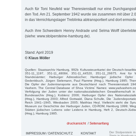
Auch für Toni Neufeld war Theresienstadt nur eine Durchgangsst
den Tod. Am 21. September 1942 wurde sie zusammen mit über 2
in das Vernichtungslager Treblinka abtransportiert und dort ermorde
Auch ihre Schwestern Henny Andrade und Selma Wolff überlebte
(siehe: www.stolpersteine-hamburg.de).
Stand: April 2019
© Klaus Möller
Quellen: Staatsarchiv Hamburg, 992b Kultussteuerkartei der Deutsch-Israel
351-11_1197, 351-11_48084, 351-11_44520, 351-11_26675, Amt für W
Standesämter; Harburger Adressbücher; Hamburger jüdische Opfer d
Gedenkbuch, Jürgen Sielemann, Paul Flamme (Hrsg.), Hamburg 1995; Ther
Die Opfer der Judentransporte aus Deutschland nach Theresienstadt 1
Vashem. The Central Database of Shoa Victims´ Names: www.yadvashem.or
Verfolgung der Juden unter der nationalsozialistischen Gewaltherrschaft 
Bundesarchiv (Hrsg.), Koblenz 2006; Harburger Opfer des Nationalsozial
(Hrsg.), Hamburg 2003; Alfred Gottwald, Diana Schulle, Die `Judendeporta
Reich 1941–1945, Wiesbaden 2005; Matthias Heyl, Vielleicht steht die Syna
Museum zur Geschichte der Harburger Juden, CD-ROM, Hamburg 1999; Weg
Stätten jüdischen Lebens oder Leidens in Hamburg, Heft 2, Deutsch-Jüdi
(Hrsg.), Hamburg 1985.
druckansicht
/
Seitenanfang
Der Stolperstein i
IMPRESSUM / DATENSCHUTZ
KONTAKT
Stein in Hamburg v