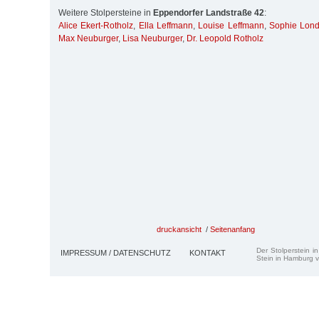
Weitere Stolpersteine in
Eppendorfer Landstraße 42
:
Alice Ekert-Rotholz
,
Ella Leffmann
,
Louise Leffmann
,
Sophie Lon
Max Neuburger
,
Lisa Neuburger
,
Dr. Leopold Rotholz
druckansicht
/
Seitenanfang
Der Stolperstein i
IMPRESSUM / DATENSCHUTZ
KONTAKT
Stein in Hamburg v