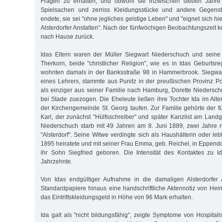
Fragen zu erhalten, und obwohl sie inzwischen sieben Jahre 
Spielsachen und zerriss Kleidungsstücke und andere Gegens
endete, sie sei "ohne jegliches geistige Leben" und "eignet sich hi
Alsterdorfer Anstalten". Nach der fünfwöchigen Beobachtungszeit 
nach Hause zurück.
Idas Eltern waren der Müller Siegwart Niederschuch und seine 
Therkorn, beide "christlicher Religion", wie es in Idas Geburtsre
wohnten damals in der Banksstraße 98 in Hammerbrook. Siegwa
eines Lehrers, stammte aus Punitz in der preußischen Provinz 
als einziger aus seiner Familie nach Hamburg, Dorette Niedersc
bei Stade zuezogen. Die Eheleute ließen ihre Tochter Ida im Alte
der Kirchengemeinde St. Georg taufen. Zur Familie gehörte der fü
Karl, der zunächst "Hülfsschreiber" und später Kanzlist am Landg
Niederschuch starb mit 49 Jahren am 8. Juni 1889, zwei Jahre 
"Alsterdorf". Seine Witwe verdingte sich als Haushälterin oder le
1895 heiratete und mit seiner Frau Emma, geb. Reichel, in Eppend
ihr Sohn Siegfried geboren. Die Intensität des Kontaktes zu I
Jahrzehnte.
Von Idas endgültiger Aufnahme in die damaligen Alsterdorfer A
Standardpapiere hinaus eine handschriftliche Aktennotiz von He
das Eintrittskleidungsgeld in Höhe von 96 Mark erhalten.
Ida galt als "nicht bildungsfähig", zeigte Symptome von Hospitali