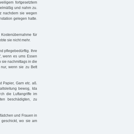
weiligem fortgesetztem
egelmäßig und nahm zu.
urz nachdem sie wegen
station gelegen hatte.
e Kostenübernahme für
bte sie nicht mehr.
nd pflegebedürftig. Ihre
ht", wenn es ums Essen
 sie nachmittags in die
nur, wenn sie zu Bett
t Papier, Garn etc. aß.
taltsleitung bewog, Ida
h die Luftangriffe im
lten beschädigten, zu
 Mädchen und Frauen in
 geschickt, wo sie am