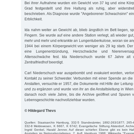
Bei ihrer Aufnahme wurden ein Gewicht von 37 kg und eine Körp
Grad festgestellt und ihre Haltung als ruhig, aber widerst
beschrieben. Als Diagnose wurde "Angeborener Schwachsinn" eing
Erblichkeit.
Ida nahm weiter an Gewicht ab, blieb ängstlich im Bett liegen, sp
Fingern. Sie wurde auf eine andere Station verlegt, aß wieder gut
mehr und mehr und erkrankte an Lungentuberkulose, woran sie an
1944 bei einem Körpergewicht von weniger als 29 kg starb. Der 
eine Lungenentzündung, Herzschwäche und Nierenversag
Altersschwäche fest. Ida Niederschuch wurde 67 Jahre alt
Zentralfriedhof beerdigt.
Carl Niederschuch war ausgebombt und evakuiert worden, verlor
Kontakt zu seiner Schwester. Verbunden mit einer Spende an die 
Anstalten, versuchte er 1957, die Dokumente mit Hilfe der Leitung 
und zu ergänzen und wurde von ihr an die Anstaltsleitung in Wien
danach noch viele Jahre, bis die Archive geöffnet und Spuren 
Lebensgeschichte nachvollziehbar wurden.
© Hildegard Thevs
Quellen: Staatsarchiv Hamburg, 332-5 Standesämter, 1892-263/1877; 265-
332-8 Meldewesen, K 6667, K 6742; Evangelische Stiftung Alsterdorf, Archi
Ingrid Genkel, Harald Jenner, Auf dieser schiefen Ebene gibt es kein Halt
Anstalten im Nationalsozialismus, 2. Aufl. Hamburg 1988; Wikipedia "Evangeli