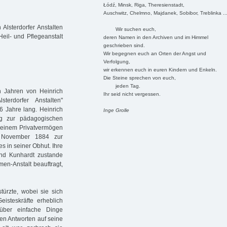
Łódź, Minsk, Riga, Theresienstadt,
Auschwitz, Chelmno, Majdanek, Sobibor, Treblinka ..
lsterdorfer Anstalten
Wir suchen euch,
eil- und Pflegeanstalt
deren Namen in den Archiven und im Himmel
geschrieben sind.
Wir begegnen euch an Orten der Angst und
Verfolgung,
wir erkennen euch in euren Kindern und Enkeln.
Die Steine sprechen von euch,
jeden Tag.
 Jahren von Heinrich
Ihr seid nicht vergessen.
erdorfer Anstalten"
6 Jahre lang. Heinrich
Inge Grolle
ng zur pädagogischen
seinem Privatvermögen
 November 1884 zur
s in seiner Obhut. Ihre
nd Kunhardt zustande
en-Anstalt beauftragt,
türzte, wobei sie sich
eisteskräfte erheblich
über einfache Dinge
den Antworten auf seine