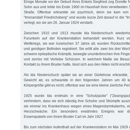
Einige Monate vor der Geburt ihres Enkels Siegfried zog Dorette 
Sohn aus und lebte bis Ende 1900 im Haushalt ihrer verwitweten S
Straße. Offenbar erkrankte sie psychisch, denn sie kam von 
"Irrenanstalt Friedrichsberg" und wurde kurze Zeit darauf in die "I
verlegt, wo sie am 26. Januar 1924 verstarb.
Zwischen 1910 und 1913 musste Ida Niederschuch wiederho
Furunkeln auf der Krankenstation behandelt werden. Kurz v
Weltkriegs, sie war inzwischen 37 Jahre alt, wurden Rückschritte
und geistigen Befinden registriert. Sie erlitt alle zwei bis drei Wo
schwere epileptische Krämpfe, bewegte ununterbrochen ihre Finge
und zerriss mit Vorliebe Schürzen. In welchem Maße sie Bes
Kontakt zu ihrem Bruder hatte, lässt sich aus den Akten nicht erschl
Als Ida Niederschuch später sie an einer Gürtelrose erkrankte
Gewicht ab; es schwankte in den folgenden Jahren um 40 k
Körpergröße gibt es nicht; offenbar war sie eine kleine zierliche Per
1925 wurde Ida erstmals in eine "Schutzjacke" ("Zwangsjac
verhindern, dass sie sich ständig ihre Schuhe und Strümpfe ausz
sie einmal ins Krankenhaus wegen eines Magendarmkatarrhs, e
Herzschwäche. Ein besonders erwähntes Ereignis war d
Essenspakets von ihrem Bruder Carl im Jahr 1927.
Bis zum nächsten Aufenthalt auf der Krankenstation im Mai 1929 