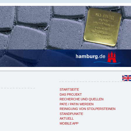
STARTSEITE
DAS PROJEKT
RECHERCHE UND QUELLEN
PATE / PATIN WERDEN
REINIGUNG VON STOLPERSTEINEN
STANDPUNKTE
AKTUELL
MOBILE APP