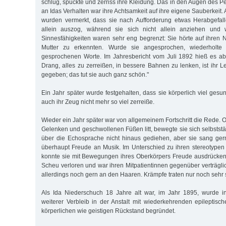
schlug, spuckte und zerriss ihre Kleidung. Das in den Augen des Pe
an Idas Verhalten war ihre Achtsamkeit auf ihre eigene Sauberkeit. 
wurden vermerkt, dass sie nach Aufforderung etwas Herabgefal
allein auszog, während sie sich nicht allein anziehen und 
Sinnesfähigkeiten waren sehr eng begrenzt: Sie hörte auf ihren
Mutter zu erkennten. Wurde sie angesprochen, wiederholte s
gesprochenen Worte. Im Jahresbericht vom Juli 1892 hieß es ab
Drang, alles zu zerreißen, in bessere Bahnen zu lenken, ist ihr 
gegeben; das tut sie auch ganz schön."
Ein Jahr später wurde festgehalten, dass sie körperlich viel ges
auch ihr Zeug nicht mehr so viel zerreiße.
Wieder ein Jahr später war von allgemeinem Fortschritt die Rede. O
Gelenken und geschwollenen Füßen litt, bewegte sie sich selbstst
über die Echosprache nicht hinaus gediehen, aber sie sang ger
überhaupt Freude an Musik. Im Unterschied zu ihren stereotyp
konnte sie mit Bewegungen ihres Oberkörpers Freude ausdrücken. 
Scheu verloren und war ihren Mitpatientinnen gegenüber verträgli
allerdings noch gern an den Haaren. Krämpfe traten nur noch sehr s
Als Ida Niederschuch 18 Jahre alt war, im Jahr 1895, wurde i
weiterer Verbleib in der Anstalt mit wiederkehrenden epileptisc
körperlichen wie geistigen Rückstand begründet.