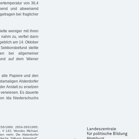
ertemperatur von 36,4
rebend und abweisend
etragen bei fraglicher
ielte weniger mit ihren
, nahm zu, verfiel dann
geblich am 14. Oktober
Sektionsbefund stellte
en bei allgemeiner
 und auf dem Wiener
 alle Papiere und den
damaligen Alsterdorfer
der Anstalt zu ersetzen
 verwiesen. Es dauerte
von Ida Niederschuchs
456/1889; 2854-393/1895;
v, V 142; Wunder, Michael,
en mehr. Die Alsterdorfer
sche Stiftung Alsterdorf",