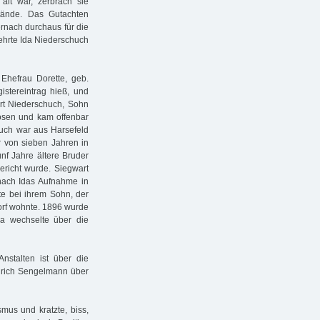
alt war, zerbrach sie
tände. Das Gutachten
ernach durchaus für die
kehrte Ida Niederschuch
Ehefrau Dorette, geb.
gistereintrag hieß, und
rt Niederschuch, Sohn
Posen und kam offenbar
huch war aus Harsefeld
r von sieben Jahren in
nf Jahre ältere Bruder
ericht wurde. Siegwart
nach Idas Aufnahme in
bte bei ihrem Sohn, der
orf wohnte. 1896 wurde
da wechselte über die
nstalten ist über die
inrich Sengelmann über
smus und kratzte, biss,