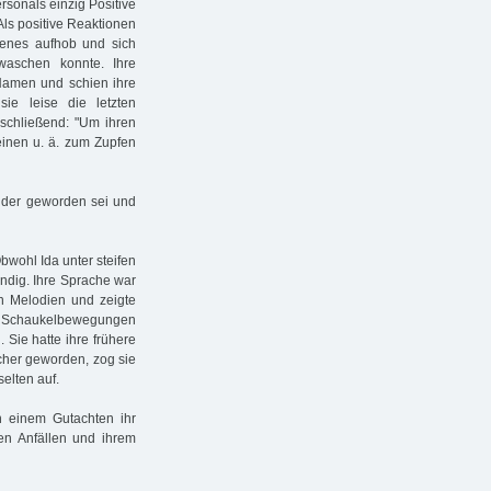
rsonals einzig Positive
Als positive Reaktionen
lenes aufhob und sich
waschen konnte. Ihre
 Namen und schien ihre
ie leise die letzten
schließend: "Um ihren
Leinen u. ä. zum Zupfen
under geworden sei und
bwohl Ida unter steifen
ändig. Ihre Sprache war
n Melodien und zeigte
en Schaukelbewegungen
Sie hatte ihre frühere
cher geworden, zog sie
elten auf.
n einem Gutachten ihr
hen Anfällen und ihrem