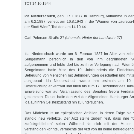
TOT 14.10.1944
Ida Niederschuch,
geb. 17.1.1877 in Hamburg, Aufnahme in den A
am 6.2.1887, verlegt am 16.8.1943 in die "Wagner von Jauregg-H
der Stadt Wien", Tod dort am 14.10.44
Carl-Petersen-Straße 27
(ehemals: Hinter der Landwehr 27)
Ida Niederschuch wurde am 6. Februar 1887 im Alter von zehn
Sengelmann persönlich in den von ihm gegründeten "Alst
aufgenommen und lebte dort bis zu ihrer Verlegung nach Wien 5
Sengelmann hatte Mitte des 19. Jahrhunderts die Einrichtu
Betreuung von Menschen mit Behinderungen geschaffen und mit 
ausgebaut. Ida Niederschuch wurde ihm erstmals am 10.
Untersuchung anvertraut und blieb bis zum 17. Dezember des Jahre
Einweisung war auf Veranlassung des Senators Georg Ferdina
gekommen. Dieser hatte den Arzt der Allgemeinen Hamburger Arm
Ida auf ihren Geisteszustand hin zu untersuchen.
Das Mädchen litt an epileptischen Anfällen, in deren Folge sie s
ständig neu verletzte. Der Arzt stellte zudem fest, dass ihre "G
zurückgeblieben" seien. Während sie sich mit der Mutter 
verständigen konnte, vermochte der Arzt von ihr keine befriedigen