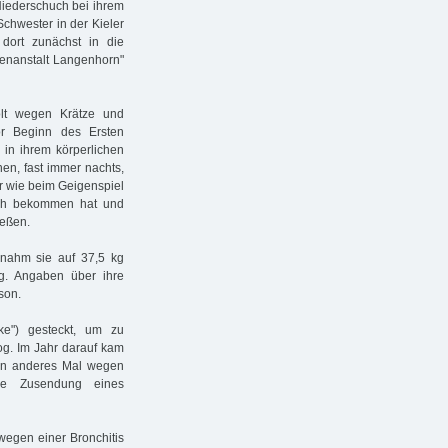
Niederschuch bei ihrem
chwester in der Kieler
dort zunächst in die
rrenanstalt Langenhorn"
lt wegen Krätze und
or Beginn des Ersten
 in ihrem körperlichen
chen, fast immer nachts,
r wie beim Geigenspiel
uch bekommen hat und
ießen.
, nahm sie auf 37,5 kg
g. Angaben über ihre
son.
ke") gesteckt, um zu
og. Im Jahr darauf kam
in anderes Mal wegen
ie Zusendung eines
wegen einer Bronchitis