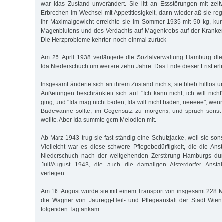
war Idas Zustand unverändert. Sie litt an Essstörungen mit zeit
Erbrechen im Wechsel mit Appetitlosigkeit, dann wieder aß sie r
Ihr Maximalgewicht erreichte sie im Sommer 1935 mit 50 kg, k
Magenblutens und des Verdachts auf Magenkrebs auf der Kranken
Die Herzprobleme kehrten noch einmal zurück.
Am 26. April 1938 verlängerte die Sozialverwaltung Hamburg di
Ida Niederschuch um weitere zehn Jahre. Das Ende dieser Frist erle
Insgesamt änderte sich an ihrem Zustand nichts, sie blieb hilflos u
Äußerungen beschränkten sich auf: "Ich kann nicht, ich will nic
ging, und "Ida mag nicht baden, Ida will nicht baden, neeeee", wenn
Badewanne sollte, im Gegensatz zu morgens, und sprach sonst 
wollte. Aber Ida summte gern Melodien mit.
Ab März 1943 trug sie fast ständig eine Schutzjacke, weil sie sons
Vielleicht war es diese schwere Pflegebedürftigkeit, die die Ans
Niederschuch nach der weitgehenden Zerstörung Hamburgs durc
Juli/August 1943, die auch die damaligen Alsterdorfer Ansta
verlegen.
Am 16. August wurde sie mit einem Transport von insgesamt 228
die Wagner von Jauregg-Heil- und Pflegeanstalt der Stadt Wien
folgenden Tag ankam.