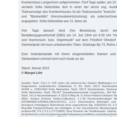
Krankenhaus Langenhorn aufgenommen. Fünf Tage später, am 10. 
verstarb Sofia Nietrzebka dort in einer der sechs sog. Ausl
Todesanzeige des Krankenhauses ist als Todesursache "toxische 
und "Myokarditis" (Herzmuskelentzündung), als unterzeichn
angegeben. Sofia Nietrzebka war 31 Jahre alt.
Vier Tage danach fand ihre Beisetzung durch die
Bestattungsgesellschaft (GBG) am 14. Juli 1944 um 9:30 Uhr "mi
und Harmonium- bzw. Orgelmusik" auf dem Friedhof Ohlsdorf s
Sammelgrab mit neun unbekannten Toten, Grablage Bp 73, Reihe 22
Eine Grabsteinplatte mit ihrem eingemeißelten Namen und
Sterbedatum erinnert dort noch heute an sie.
Stand: Januar 2023
© Margot Löhr
Quellen: StaH, 131-1 II, 518 Listen der während des Zweiten Weltkrieges i
beigesetzten ausländischen Zivilarbeiter, S. 83; StaH, 332-5 Standesämte
64306 u. 1090/1944 Sofia Nietrzebka; StaH, 332-5 Standesämter, Sterbere
Sofia Nietrzebka; StaH, 352-8/7 Staatskrankenanstalt Langenhorn, 184 Bd
StaH, 741-4 Hausmeldekartei, K 2510 A Weg Nr. 4; Archiv Friedhof Ohlsdorf, B
4602; Arolsen Archives Online-Collections, 1.1.30 Konzentrationslage
OZYMANSKI-STANISLAW/11307012, 2.2.2 Verschiedene Behörden und F
bezogene Unterlagen) /Dokumente ohne zugeordnete Sig. 02020202 oS, 2.3
Republik Frankreich/Kartei der Verfolgten in der französischen Besatzungs
anderen/DE ITS 2.3.3.1./77718805; Eine Pionierin der Textilindustrie: Salome B
bw.de/faecher-und-schularten/gesellschaftswissenschaftliche-und-philosophis