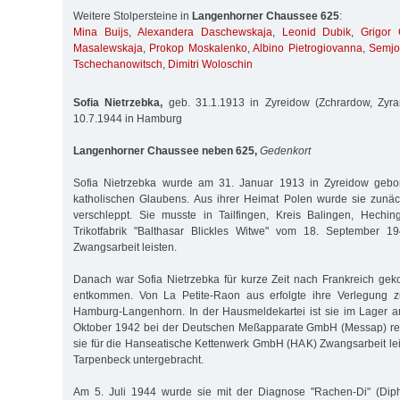
Weitere Stolpersteine in
Langenhorner Chaussee 625
:
Mina Buijs
,
Alexandera Daschewskaja
,
Leonid Dubik
,
Grigor
Masalewskaja
,
Prokop Moskalenko
,
Albino Pietrogiovanna
,
Semjo
Tschechanowitsch
,
Dimitri Woloschin
Sofia Nietrzebka,
geb. 31.1.1913 in Zyreidow (Zchrardow, Zyra
10.7.1944 in Hamburg
Langenhorner Chaussee neben 625,
Gedenkort
Sofia Nietrzebka wurde am 31. Januar 1913 in Zyreidow gebor
katholischen Glaubens. Aus ihrer Heimat Polen wurde sie zunä
verschleppt. Sie musste in Tailfingen, Kreis Balingen, Hechin
Trikotfabrik "Balthasar Blickles Witwe" vom 18. September 1
Zwangsarbeit leisten.
Danach war Sofia Nietrzebka für kurze Zeit nach Frankreich gek
entkommen. Von La Petite-Raon aus erfolgte ihre Verlegung z
Hamburg-Langenhorn. In der Hausmeldekartei ist sie im Lager 
Oktober 1942 bei der Deutschen Meßapparate GmbH (Messap) regi
sie für die Hanseatische Kettenwerk GmbH (HAK) Zwangsarbeit lei
Tarpenbeck untergebracht.
Am 5. Juli 1944 wurde sie mit der Diagnose "Rachen-Di" (Diph