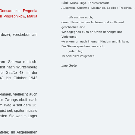
Łódź, Minsk, Riga, Theresienstadt,
Auschwitz, Chelmno, Majdanek, Sobibor, Treblinka ..
 Gonsarenko
,
Ewgenia
n Pogrebnikow
,
Marija
Wir suchen euch,
deren Namen in den Archiven und im Himmel
geschrieben sind.
Wir begegnen euch an Orten der Angst und
rdozv), verstorben am
Verfolgung,
wir erkennen euch in euren Kindern und Enkeln.
Die Steine sprechen von euch,
jeden Tag.
Ihr seid nicht vergessen.
en. Sie war römisch-
Inge Grolle
chst nach Württemberg
ger Straße 43, in der
941 bis Oktober 1942
ommen, vielleicht auch
ur Zwangsarbeit nach
am Weg 4 seit dem 26.
striert, später musste
sten. Sie war im Lager
terie) im Allgemeinen