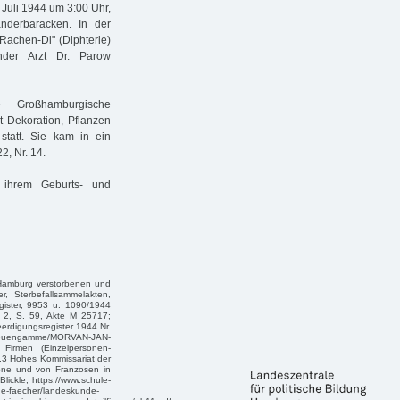
Juli 1944 um 3:00 Uhr,
änderbaracken. In der
Rachen-Di" (Diphterie)
ender Arzt Dr. Parow
 Großhamburgische
t Dekoration, Pflanzen
tatt. Sie kam in ein
, Nr. 14.
 ihrem Geburts- und
n Hamburg verstorbenen und
r, Sterbefallsammelakten,
gister, 9953 u. 1090/1944
. 2, S. 59, Akte M 25717;
eerdigungsregister 1944 Nr.
r Neuengamme/MORVAN-JAN-
irmen (Einzelpersonen-
.3 Hohes Kommissariat der
zone und von Franzosen in
lickle, https://www.schule-
che-faecher/landeskunde-