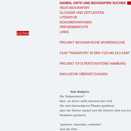
NAMEN, ORTE UND BIOGRAFIEN SUCHEN
NEUE BIOGRAFIEN
GLOSSAR UND ZEITLEISTEN
LITERATUR
DOKUMENTATIONEN
PRESSEBERICHTE
LINKS
PROJEKT BIOGRAFISCHE SPURENSUCHE
FILM "TRANSPORT IN DEN TOD AM 23.9.1940"
PROJEKT STOLPERTONSTEINE HAMBURG
ENGLISCHE ÜBERSETZUNGEN
Vom Stolpern
Die Stolpersteine?
Nein, an ihnen stößt niemand den Fuß
Sie sind ebenerdig ins Pflaster gepflanzt
aber die Namen darauf und die Zeichen sind uns ins
Gewissen gestanzt:
"geboren, deportiert, ermordet"
Und die Orte: