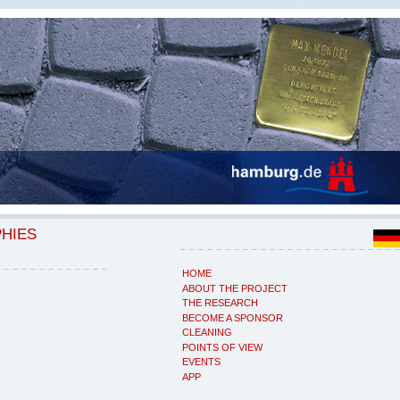
PHIES
HOME
ABOUT THE PROJECT
THE RESEARCH
BECOME A SPONSOR
CLEANING
POINTS OF VIEW
EVENTS
APP