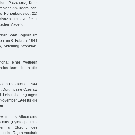
len, Prezcabnz, Kreis
rgstedt, Am Beerbusch,
te Hohenbergstedt 21)
alsozialismus zunächst
scher Mädel).
ersten Sohn Bogdan am
aten am 8. Februar 1944
, Abteilung Wohldorf-
onat einer weiteren
indes kam sie in die
w am 18. Oktober 1944
. Dort musste Czeslaw
nd Lebensbedingungen
. November 1944 für die
en.
aw in das Allgemeine
chitis" (Pylorospasmus
chen u. Störung des
h sechs Tagen verstarb