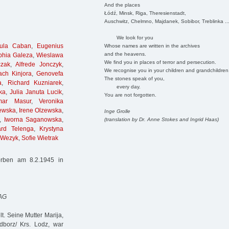
And the places
Łódź, Minsk, Riga, Theresienstadt,
Auschwitz, Chelmno, Majdanek, Sobibor, Treblinka ..
We look for you
sula Caban
,
Eugenius
Whose names are written in the archives
and the heavens.
phia Galeza
,
Wieslawa
We find you in places of terror and persecution.
czak
,
Alfrede Jonczyk
,
We recognise you in your children and grandchildren
ach Kinjora
,
Genovefa
The stones speak of you,
a
,
Richard Kuzniarek
,
every day.
ka
,
Julia Januta Lucik
,
You are not forgotten.
mar Masur
,
Veronika
ewska
,
Irene Olzewska
,
Inge Grolle
,
Iworna Saganowska
,
(translation by Dr. Anne Stokes and Ingrid Haas)
ard Telenga
,
Krystyna
 Wezyk
,
Sofie Wietrak
orben am 8.2.1945 in
 AG
. Seine Mutter Marija,
borz/ Krs. Lodz, war