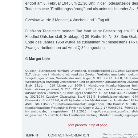
er dort am 8. Februar 1945 um 21:30 Uhr. In der Todesanzeige des
Todesursache "Ernährungsstörung" und als unterzeichnender Arzt
Czeslaw wurde 3 Monate, 4 Wochen und 1 Tag alt.
Fünfzehn Tage nach seinem Tod fand seine Beisetzung am 23. 
Friedhof Ohlsdorf statt, Grablage: Q 39, Reihe 10, Nr. 33. Sein Grab 
Ende des Jahres 1959 wurde es zusammen mit mindestens 146 G
Zwangsarbeiterinnen auf Areal Q 39 eingeebnet.
© Margot Löhr
Quellen: Standesamt Hamburg-Uhlenhorst, Geburtsregister 180/1944 Czeslaw 
517, Listen der in Hamburg während des Zweiten Weltkrieg ums Leben geko
Sowjetbürger, Polen, Niederländer und Belgier, S. 83; StaH 131-1 II, 518 Lis
Weltkrieges in Hamburg verstorbenen und beigesetzten ausländischen Zivilarbei
StaH 131-1 II, 519 Listen der 1940 in Hamburger Krankenhäusern beha
Nationalitäten geordnet, S. 244; 131-1 II, 2721, Listen der Gräber von im Zwe
ausländischen Zivilisten auf Hamburger Friedhöfen, S. 73; StaH 332-5 Standes
u. 302/1944 Czeslaw Olszewska; StaH 332-5 Sterbefallsammelakten, 64
Olszewska; StaH 332-8, A 48 Alphabetische Meldekartei der Ausländer 1939–
4599; StaH 352-8/7 Staatskrankenanstalt Langenhorn, 184 Band 2, S. 136; I
Krankenhausliste Frauenklinik Finkenau Copy of 2.1.2.1 / 70646041, 70643784
in-hamburg.de, eingesehen 17.2.2016; http://deacademic.com/dic.nsf/de
eingesehen 15.9.2016; Archiv Friedhofsverwaltung Ohlsdorf, Beerdigungsregis
print preview
/
top of page
The stumbling stone pi
IMPRINT
CONTACT INFORMATION
thus became the 1000th