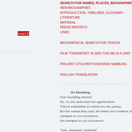
SEARCH FOR NAMES, PLACES, BIOGRAPHIE
NEW BIOGRAPHIES
INTRODUCTION, TIMELINES, GLOSSARY
LITERATURE
MATERIAL
PRESS REPORTS
LINKS
BIOGRAPHICAL SEARCH FOR TRACES
FILM "TRANSPORT IN DEN TOD AM 23.9.1940"
PROJEKT STOLPERTONSTEINE HAMBURG
ENGLISH TRANSLATION
On Stumbling
Over stumbling stones?
No, no one stubs their toe against them.
They're embedded so evenly into the paving.
But the names they carry, the letters and numbers, A
stamped on our conscience;
Are stamped on our conscience;
"born, deported, murdered"