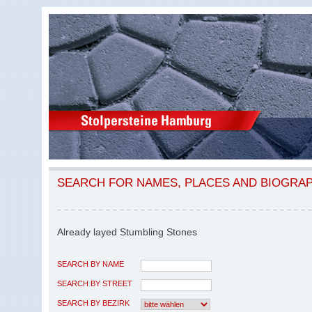
SEARCH FOR NAMES, PLACES AND BIOGRA
Already layed Stumbling Stones
SEARCH BY NAME
SEARCH BY STREET
SEARCH BY BEZIRK