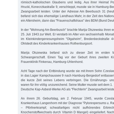
römisch-katholischen Glaubens und ledig. Aus ihrer Heimat Po
Hrucki, Konecrzkastraße 9, verschleppt, musste sie in Hamburg-Be
Zwangsarbeit leisten. Unter der Adresse Am Beerbusch 31 (heu
befand sich das ehemalige Landhaus Mahr, in der Zeit des Nation
ein Altersheim, dann das "Frauenschaftshaus" des BDM (Bund Deut
In der "Wohnung Am Beerbusch" brachte Marija Olszewska ihren 
25. Juli 1943 zur Welt. Er verstarb im Alter von sechseinhalb Mon
im Kleinkindergenesungsheim "Olgaheim", Bredenbeckstraße 44
Ohlstedt des Kinderkrankenhauses Rothenburgsort.
Marija Olszewska befand sich zu dieser Zeit im ersten M
Schwangerschaft. Einen Tag vor der Geburt ihres zweiten K
Frauenklinik Finkenau, Hamburg-Uhlenhorst.
Acht Tage nach der Entbindung wurde sie mit ihrem Sohn Czesla
in das Lager Kampchaussee 9 nach Hamburg-Bergedorf entlassen
die kurze Zeit seines Lebens verbringen. Die Ernährungs- u
waren für ihn völlig unzureichend. Seine Mutter musste seit dem 1
Deutsche Kap-Asbest-Werke AG als "Flechterin" Zwangsarbeit leist
An ihrem 26. Geburtstag, am 2. Februar 1945, wurde Czesl
Krankenhaus Langenhorn mit der Diagnose "Pylorespersums u. Ra
– Pförtnerkrampf, schwallartiges nicht aufhörendes Erbre
Knochenstoffwechsels durch Vitamin D Mangel) eingeliefert. Nac