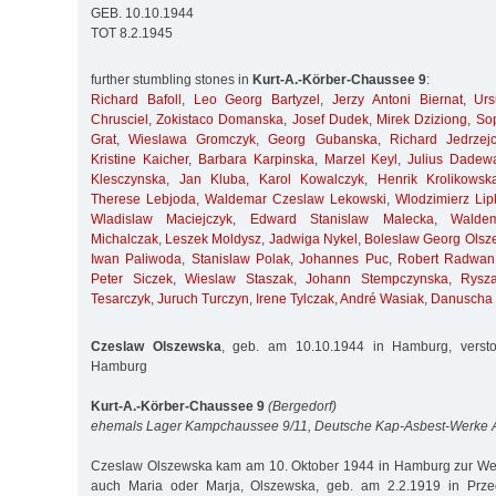
GEB. 10.10.1944
TOT 8.2.1945
further stumbling stones in
Kurt-A.-Körber-Chaussee 9
:
Richard Bafoll
,
Leo Georg Bartyzel
,
Jerzy Antoni Biernat
,
Ur
Chrusciel
,
Zokistaco Domanska
,
Josef Dudek
,
Mirek Dziziong
,
So
Grat
,
Wieslawa Gromczyk
,
Georg Gubanska
,
Richard Jedrzej
Kristine Kaicher
,
Barbara Karpinska
,
Marzel Keyl
,
Julius Dadew
Klesczynska
,
Jan Kluba
,
Karol Kowalczyk
,
Henrik Krolikowsk
Therese Lebjoda
,
Waldemar Czeslaw Lekowski
,
Wlodzimierz Lip
Wladislaw Maciejczyk
,
Edward Stanislaw Malecka
,
Walde
Michalczak
,
Leszek Moldysz
,
Jadwiga Nykel
,
Boleslaw Georg Olsz
Iwan Paliwoda
,
Stanislaw Polak
,
Johannes Puc
,
Robert Radwan
Peter Siczek
,
Wieslaw Staszak
,
Johann Stempczynska
,
Rysz
Tesarczyk
,
Juruch Turczyn
,
Irene Tylczak
,
André Wasiak
,
Danuscha
Czeslaw Olszewska
, geb. am 10.10.1944 in Hamburg, verst
Hamburg
Kurt-A.-Körber-Chaussee 9
(Bergedorf)
ehemals Lager Kampchaussee 9/11, Deutsche Kap-Asbest-Werke
Czeslaw Olszewska kam am 10. Oktober 1944 in Hamburg zur Welt
auch Maria oder Marja, Olszewska, geb. am 2.2.1919 in Przed