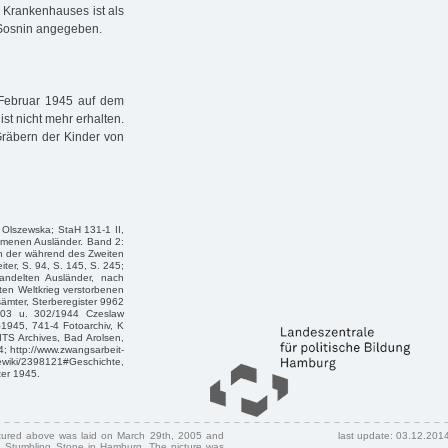
 Krankenhauses ist als
 Sosnin angegeben.
Februar 1945 auf dem
ist nicht mehr erhalten.
räbern der Kinder von
Olszewska; StaH 131-1 II,
mmenen Ausländer. Band 2:
ten der während des Zweiten
ter, S. 94, S. 145, S. 245;
ndelten Ausländer, nach
iten Weltkrieg verstorbenen
ämter, Sterberegister 9962
403 u. 302/1944 Czeslaw
1945, 741-4 Fotoarchiv, K
TS Archives, Bad Arolsen,
; http://www.zwangsarbeit-
wiki/2398121#Geschichte,
ter 1945.
ctured above was laid on March 29th, 2005 and
last update: 03.12.201
 Stumbling Stone in Hamburg. The picture was