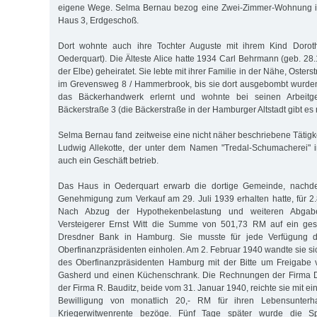
eigene Wege. Selma Bernau bezog eine Zwei-Zimmer-Wohnung in
Haus 3, Erdgeschoß.
Dort wohnte auch ihre Tochter Auguste mit ihrem Kind Doroth
Oederquart). Die Älteste Alice hatte 1934 Carl Behrmann (geb. 28
der Elbe) geheiratet. Sie lebte mit ihrer Familie in der Nähe, Oster
im Grevensweg 8 / Hammerbrook, bis sie dort ausgebombt wurden
das Bäckerhandwerk erlernt und wohnte bei seinen Arbeitg
Bäckerstraße 3 (die Bäckerstraße in der Hamburger Altstadt gibt es 
Selma Bernau fand zeitweise eine nicht näher beschriebene Tätigk
Ludwig Allekotte, der unter dem Namen "Tredal-Schumacherei" i
auch ein Geschäft betrieb.
Das Haus in Oederquart erwarb die dortige Gemeinde, nach
Genehmigung zum Verkauf am 29. Juli 1939 erhalten hatte, für 
Nach Abzug der Hypothekenbelastung und weiteren Abgab
Versteigerer Ernst Witt die Summe von 501,73 RM auf ein ges
Dresdner Bank in Hamburg. Sie musste für jede Verfügung 
Oberfinanzpräsidenten einholen. Am 2. Februar 1940 wandte sie si
des Oberfinanzpräsidenten Hamburg mit der Bitte um Freigabe 
Gasherd und einen Küchenschrank. Die Rechnungen der Firma D
der Firma R. Bauditz, beide vom 31. Januar 1940, reichte sie mit ei
Bewilligung von monatlich 20,- RM für ihren Lebensunterh
Kriegerwitwenrente bezöge. Fünf Tage später wurde die Sp