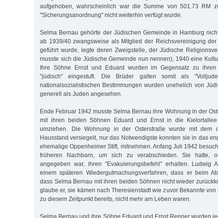
aufgehoben, wahrscheinlich war die Summe von 501.73 RM zu
"Sicherungsanordnung" nicht weiterhin verfügt wurde.
Selma Bernau gehörte der Jüdischen Gemeinde in Hamburg nicht
ab 1939/40 zwangsweise als Mitglied der Reichsvereinigung der
geführt wurde, legte deren Zweigstelle, der Jüdische Religions
musste sich die Jüdische Gemeinde nun nennen), 1940 eine Kultuss
Ihre Söhne Ernst und Eduard wurden im Gegensatz zu ihren 
"jüdisch" eingestuft. Die Brüder galten somit als "Vollj
nationalsozialistischen Bestimmungen wurden unehelich von Jüd
generell als Juden angesehen.
Ende Februar 1942 musste Selma Bernau ihre Wohnung in der Ost
mit ihren beiden Söhnen Eduard und Ernst in die Kielortallee
umziehen. Die Wohnung in der Osterstraße wurde mit dem d
Hausstand versiegelt, nur das Notwendigste konnten sie in das en
ehemalige Oppenheimer Stift, mitnehmen. Anfang Juli 1942 besuc
früheren Nachbarn, um sich zu verabschieden. Sie hatte, o
angegeben war, ihren "Evakuierungsbefehl" erhalten. Ludwig Al
einem späteren Wiedergutmachungsverfahren, dass er beim Abs
dass Selma Bernau mit ihren beiden Söhnen nicht wieder zurüc
glaube er, sie kämen nach Theresienstadt wie zuvor Bekannte von 
zu diesem Zeitpunkt bereits, nicht mehr am Leben waren.
Selma Bernau und ihre Söhne Eduard und Ernst Renner wurden jed