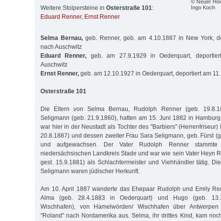
© Neuer Hoc
Ingo Koch
Weitere Stolpersteine in
Osterstraße 101
:
Eduard Renner
,
Ernst Renner
Selma Bernau,
geb. Renner, geb. am 4.10.1887 in New York, de
nach Auschwitz
Eduard Renner,
geb. am 27.9.1929 in Oederquart, deportie
Auschwitz
Ernst Renner,
geb. am 12.10.1927 in Oederquart, deportiert am 11
Osterstraße 101
Die Eltern von Selma Bernau, Rudolph Renner (geb. 19.8.1
Seligmann (geb. 21.9.1860), hatten am 15. Juni 1882 in Hamburg g
war hier in der Neustadt als Tochter des "Barbiers" (Herrenfriseur)
20.8.1887) und dessen zweiter Frau Sara Seligmann, geb. Fürst (g
und aufgewachsen. Der Vater Rudolph Renner stammte
niedersächsischen Landkreis Stade und war wie sein Vater Heyn R
gest. 15.9.1881) als Schlachtermeister und Viehhändler tätig. D
Seligmann waren jüdischer Herkunft.
Am 10. April 1887 wanderte das Ehepaar Rudolph und Emily Ren
Alma (geb. 28.4.1883 in Oederquart) und Hugo (geb. 13.12
Wischhafen), von Hamelwörden/ Wischhafen über Antwerpen 
"Roland" nach Nordamerika aus. Selma, ihr drittes Kind, kam noc