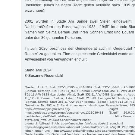
überliefert. (Nach heutigem Recht gelten Verkäufe nach 1935 ge
erzwungen).
2001 wurden in Stade Am Sande zwei Stelen eingeweiht, 
Nachbarn/Opfern des Rassenwahns 1933 - 1945" im Lande Stad
Namen von Selma Bernau und ihren Söhnen Ernst und Eduard 
unter den 36 genannten Personen.
Im Juni 2020 beschloss der Gemeinderat auch in Oederquart "
Renner" zu gedenken. Eine entsprechende Gedenktafel wurde am
Anwesenheit von Verwandten enthüllt.
Stand: Mai 2024
© Susanne Rosendahl
Quellen: 1; 2; 5; StaH 332-5_8505 u 434/1882; StaH 332-5_6448 u 96/190
(Bernau, Herbert); StaH 351-11_9387 Bernau Selma; StaH 351-11 AfW 3646
351-11 AfW 6828 (Langbehn, Alma); StaH 351-11 AfW 5488 (Langbehn, August 
13_12868 Bernau, Selma, Erben; StaH 213-13 Landgericht Hamburg -
(Bernau, Selma); StaH 351-11 AfW 9387 (Bernau, Selma); StaH 314-15_R 1
Gemeinde Nr. 992 e 2 Band 4; ancestry: Hamburger Passagierlisten, 1850
https://www.mappingthelives.org/ (Zugri
https://gedbas.genealogy.net/person/show/1321036483 (Zugriff 26.6.202
mecklenburg.de/Orte/Luebtheen; https://www.online-ofb
ofb=juden_nw&ID=I34466&nachname=Renner; ht
bremen.info/fileadmin/db_query/juedische_fam/ausgabe/vf1_surn.ht
https://kriegsgraeberstaetten.volksbund.de/friedhof/rancourt (Zugriff 26.6.2
lebten unter uns... https://www.nordkehdingen.de/index.php/erinnerungskultur
Gedenkstätten für Opfer und Verfolgte des Naziregimes auf dem Neuen Fried