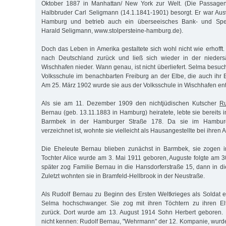
Oktober 1887 in Manhattan/ New York zur Welt. (Die Passagen
Halbbruder Carl Seligmann (14.1.1841-1901) besorgt. Er war Au
Hamburg und betrieb auch ein überseeisches Bank- und Spedi
Harald Seligmann, www.stolpersteine-hamburg.de).
Doch das Leben in Amerika gestaltete sich wohl nicht wie erhofft
nach Deutschland zurück und ließ sich wieder in der nieder
Wischhafen nieder. Wann genau, ist nicht überliefert. Selma besuc
Volksschule im benachbarten Freiburg an der Elbe, die auch ihr
Am 25. März 1902 wurde sie aus der Volksschule in Wischhafen ent
Als sie am 11. Dezember 1909 den nichtjüdischen Kutscher
Ru
Bernau (geb. 13.11.1883 in Hamburg) heiratete, lebte sie bereits 
Barmbek in der Hamburger Straße 178. Da sie im Hamburg
verzeichnet ist, wohnte sie vielleicht als Hausangestellte bei ihren 
Die Eheleute Bernau blieben zunächst in Barmbek, sie zogen in
Tochter Alice wurde am 3. Mai 1911 geboren, Auguste folgte am 3
später zog Familie Bernau in die Hansdorferstraße 15, dann in di
Zuletzt wohnten sie in Bramfeld-Hellbrook in der Neustraße.
Als Rudolf Bernau zu Beginn des Ersten Weltkrieges als Soldat
Selma hochschwanger. Sie zog mit ihren Töchtern zu ihren El
zurück. Dort wurde am 13. August 1914 Sohn Herbert geboren. S
nicht kennen: Rudolf Bernau, "Wehrmann" der 12. Kompanie, wurde 