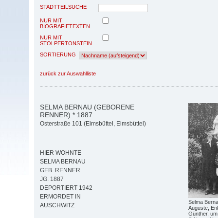
STADTTEILSUCHE
NUR MIT
BIOGRAFIETEXTEN
NUR MIT
STOLPERTONSTEIN
SORTIERUNG
zurück zur Auswahlliste
SELMA BERNAU (GEBORENE
RENNER) * 1887
Osterstraße 101 (Eimsbüttel, Eimsbüttel)
HIER WOHNTE
SELMA BERNAU
GEB. RENNER
JG. 1887
DEPORTIERT 1942
ERMORDET IN
Selma Bernau
AUSCHWITZ
Auguste, En
Günther, um