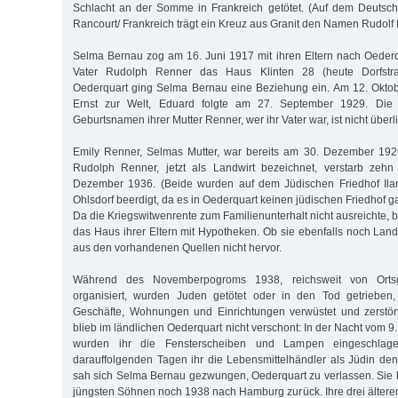
Schlacht an der Somme in Frankreich getötet. (Auf dem Deutsch
Rancourt/ Frankreich trägt ein Kreuz aus Granit den Namen Rudolf 
Selma Bernau zog am 16. Juni 1917 mit ihren Eltern nach Oederqu
Vater Rudolph Renner das Haus Klinten 28 (heute Dorfstr
Oederquart ging Selma Bernau eine Beziehung ein. Am 12. Okto
Ernst zur Welt, Eduard folgte am 27. September 1929. Die 
Geburtsnamen ihrer Mutter Renner, wer ihr Vater war, ist nicht überli
Emily Renner, Selmas Mutter, war bereits am 30. Dezember 1926
Rudolph Renner, jetzt als Landwirt bezeichnet, verstarb zeh
Dezember 1936. (Beide wurden auf dem Jüdischen Friedhof Ila
Ohlsdorf beerdigt, da es in Oederquart keinen jüdischen Friedhof g
Da die Kriegswitwenrente zum Familienunterhalt nicht ausreichte,
das Haus ihrer Eltern mit Hypotheken. Ob sie ebenfalls noch Landw
aus den vorhandenen Quellen nicht hervor.
Während des Novemberpogroms 1938, reichsweit von Ort
organisiert, wurden Juden getötet oder in den Tod getrieben
Geschäfte, Wohnungen und Einrichtungen verwüstet und zerstö
blieb im ländlichen Oederquart nicht verschont: In der Nacht vom 
wurden ihr die Fensterscheiben und Lampen eingeschlag
darauffolgenden Tagen ihr die Lebensmittelhändler als Jüdin den
sah sich Selma Bernau gezwungen, Oederquart zu verlassen. Sie k
jüngsten Söhnen noch 1938 nach Hamburg zurück. Ihre drei älteren