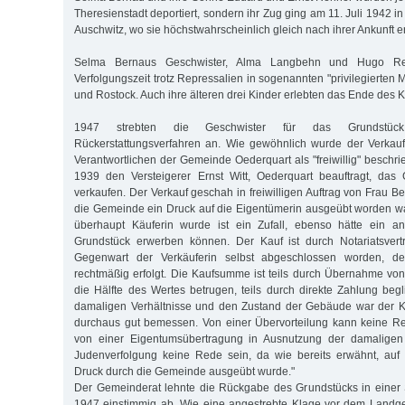
Theresienstadt deportiert, sondern ihr Zug ging am 11. Juli 1942 i
Auschwitz, wo sie höchstwahrscheinlich gleich nach ihrer Ankunft 
Selma Bernaus Geschwister, Alma Langbehn und Hugo Ren
Verfolgungszeit trotz Repressalien in sogenannten "privilegierte
und Rostock. Auch ihre älteren drei Kinder erlebten das Ende des K
1947 strebten die Geschwister für das Grundstüc
Rückerstattungsverfahren an. Wie gewöhnlich wurde der Verka
Verantwortlichen der Gemeinde Oederquart als "freiwillig" beschr
1939 den Versteigerer Ernst Witt, Oederquart beauftragt, das 
verkaufen. Der Verkauf geschah in freiwilligen Auftrag von Frau 
die Gemeinde ein Druck auf die Eigentümerin ausgeübt worden w
überhaupt Käuferin wurde ist ein Zufall, ebenso hätte ein an
Grundstück erwerben können. Der Kauf ist durch Notariatsver
Gegenwart der Verkäuferin selbst abgeschlossen worden, d
rechtmäßig erfolgt. Die Kaufsumme ist teils durch Übernahme vo
die Hälfte des Wertes betrugen, teils durch direkte Zahlung beg
damaligen Verhältnisse und den Zustand der Gebäude war der K
durchaus gut bemessen. Von einer Übervorteilung kann keine R
von einer Eigentumsübertragung in Ausnutzung der damaligen 
Judenverfolgung keine Rede sein, da wie bereits erwähnt, auf 
Druck durch die Gemeinde ausgeübt wurde."
Der Gemeinderat lehnte die Rückgabe des Grundstücks in einer 
1947 einstimmig ab. Wie eine angestrebte Klage vor dem Landgeri