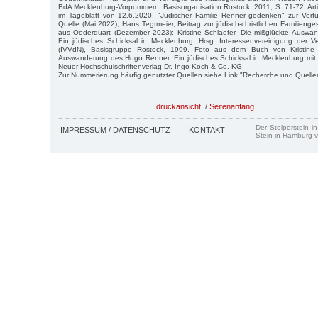
BdA Mecklenburg-Vorpommern, Basisorganisation Rostock, 2011, S. 71-72; Arti
im Tageblatt von 12.6.2020, "Jüdischer Familie Renner gedenken" zur Verfü
Quelle (Mai 2022); Hans Tegtmeier, Beitrag zur jüdisch-christlichen Familienge
aus Oederquart (Dezember 2023); Kristine Schlaefer, Die mißglückte Ausw
Ein jüdisches Schicksal in Mecklenburg, Hrsg. Interessenvereinigung der V
(IVVdN), Basisgruppe Rostock, 1999. Foto aus dem Buch von Kristine 
Auswanderung des Hugo Renner. Ein jüdisches Schicksal in Mecklenburg mit
Neuer Hochschulschriftenverlag Dr. Ingo Koch & Co. KG.
Zur Nummerierung häufig genutzter Quellen siehe Link "Recherche und Quelle
druckansicht
/
Seitenanfang
Der Stolperstein i
IMPRESSUM / DATENSCHUTZ
KONTAKT
Stein in Hamburg v