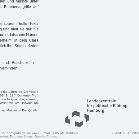
iert und musste unter
r Bombenangriffe auf
rsparen, holte Tekla
 und hielt sie dort bis
n unter falschem Namen
erheim, in dem Clara
lich ihre Sommerferien
 und Beschützerin –
 verbinden.
pirito Libero tra Cronoca e
03, S. 23ff. Der Autor Prof.
of the Polymer Engeneering
 Möller mit Tim Osswald am
 in: Maajan – Die Quelle,
n der Kopfgrafik wurde am 29. März 2005 als 1000ster
Stand: 03.12.201
erlegt. Foto des Steins: Gesche Cordes.