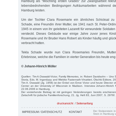
Hamburg als "Mischling ersten Grades" zur Zwangsarbeit rekrut
lebensbedrohenden Bedingungen Aufräumarbeiten während de
Hamburg leisten.
Um der Tochter Clara Rosemarie ein ähnliches Schicksal zu e
Schade, eine Freundin ihrer Mutter, sie 1941 nach St. Peter-Ording
1945 in einem von ihr geleiteten Lazarett für verwundete Soldate
versteckt. Dieses Gebäude war einige Jahre zuvor jenes Kind
Rosemarie und ihr Bruder Hans Robert als Kinder häufig und glück
verbracht hatten.
Tekla Schade wurde nun Clara Rosemaries Freundin, Mutter
Erlebnisse, welche die Familien in vierter Generation bis heute eng
© Johann-Hinrich Möller
Quellen: Tim A.Osswald-Victor, Family Memories, in: Robert Davidsohn – Uno S
Storia, Eds. M. Ingerdaay and Wiebke Fastenrath-Vinattieri, Olschki Editore, 20
Tim A. Osswald (Jg. 1958) ist der Enkel von Ernst Victor und heute Director 
Center an der University of Wisconsin in Madison. Interview Johann-Hinrich
22.06.2006 in Hamburg.
Der vorstehende Beitrag ist mit geringen Veränderungen bereits erschienen
Zeitschrift für jüdische Familienforschung, 21. Jg. Heft 83, Juni 2007, S. 2976f.
druckansicht
/
Seitenanfang
Der Stolperstein i
IMPRESSUM / DATENSCHUTZ
KONTAKT
Stein in Hamburg v