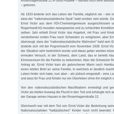
Rosenhagenstraße 22 in Groß Flottbek – damals noch eine selbs
– geboren.
Ab 1933 änderte sich das Leben der Familie, obgleich sie – wie v
dass der "nationalsozialistische Spuk" bald vorüber sein würde. 
Ernst Victor aus dem VDI-Chemieingenieure ausgeschlossen un
Regenhardt AG mussten zwangsweise und zu schlechten Kondition
selben Jahr erhielt Ernst Victor das Angebot, mit Frau und Kind
verstorbenen ersten Frau nach Schweden zu emigrieren, aber Erns
überzeugt, dass der "nationalsozialistische Wahnsinn" bald sein 
änderte sich mit der Pogromnacht vom November 1938. Ernst Vic
die Situation sehr bedrohlich wurde und etwas getan werden müs
erneuten Versuch, in der Schweiz, dem Land, das er bereits häufi
Einreisevisum für die Familie zu bekommen. Aber die Schweizer R
Antrag ab. Ernst Victor kam als gebrochener Mann nach Hambu
einen letzten Brief an seine Familie, in welchem er deutlich machte
Leben hinter sich habe, nun aber – als jüdisch eingestuft – eine Las
und dass für Frau und Kinder nur ein Überleben ohne ihn möglich 
Von den nationalsozialistischen Machthabern erniedrigt und ge
Victor als letzten Ausweg die Flucht in den Tod und erhängte sich
der Garage seines Hauses in der Rosenhagenstraße 22.
Gleichwohl war mit dem Tod von Ernst Victor die Bedrohung seiner
Nationalsozialisten "halbjüdischen" Kinder noch nicht beendet