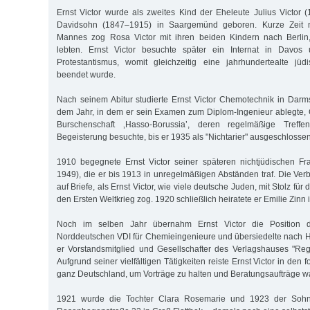
Ernst Victor wurde als zweites Kind der Eheleute Julius Victo
Davidsohn (1847–1915) in Saargemünd geboren. Kurze Zeit 
Mannes zog Rosa Victor mit ihren beiden Kindern nach Berlin
lebten. Ernst Victor besuchte später ein Internat in Davos 
Protestantismus, womit gleichzeitig eine jahrhundertealte jüdi
beendet wurde.
Nach seinem Abitur studierte Ernst Victor Chemotechnik in Dar
dem Jahr, in dem er sein Examen zum Diplom-Ingenieur ablegte,
Burschenschaft ‚Hasso-Borussia’, deren regelmäßige Treff
Begeisterung besuchte, bis er 1935 als "Nichtarier" ausgeschlosse
1910 begegnete Ernst Victor seiner späteren nichtjüdischen Fr
1949), die er bis 1913 in unregelmäßigen Abständen traf. Die Ver
auf Briefe, als Ernst Victor, wie viele deutsche Juden, mit Stolz für 
den Ersten Weltkrieg zog. 1920 schließlich heiratete er Emilie Zinn
Noch im selben Jahr übernahm Ernst Victor die Position d
Norddeutschen VDI für Chemieingenieure und übersiedelte nach
er Vorstandsmitglied und Gesellschafter des Verlagshauses "Reg
Aufgrund seiner vielfältigen Tätigkeiten reiste Ernst Victor in den
ganz Deutschland, um Vorträge zu halten und Beratungsaufträge
1921 wurde die Tochter Clara Rosemarie und 1923 der Sohn