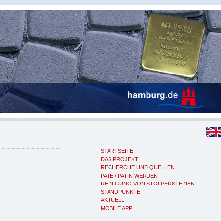
STARTSEITE
DAS PROJEKT
RECHERCHE UND QUELLEN
PATE / PATIN WERDEN
REINIGUNG VON STOLPERSTEINEN
STANDPUNKTE
AKTUELL
MOBILE APP