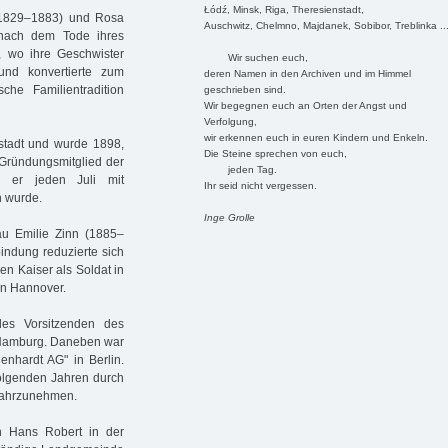
Łódź, Minsk, Riga, Theresienstadt,
r (1829–1883) und Rosa
Auschwitz, Chelmno, Majdanek, Sobibor, Treblinka ..
nach dem Tode ihres
, wo ihre Geschwister
Wir suchen euch,
und konvertierte zum
deren Namen in den Archiven und im Himmel
sche Familientradition
geschrieben sind.
Wir begegnen euch an Orten der Angst und
Verfolgung,
wir erkennen euch in euren Kindern und Enkeln.
mstadt und wurde 1898,
Die Steine sprechen von euch,
 Gründungsmitglied der
jeden Tag.
en er jeden Juli mit
Ihr seid nicht vergessen.
n wurde.
Inge Grolle
au Emilie Zinn (1885–
bindung reduzierte sich
den Kaiser als Soldat in
 in Hannover.
es Vorsitzenden des
 Hamburg. Daneben war
enhardt AG" in Berlin.
 folgenden Jahren durch
 wahrzunehmen.
 Hans Robert in der