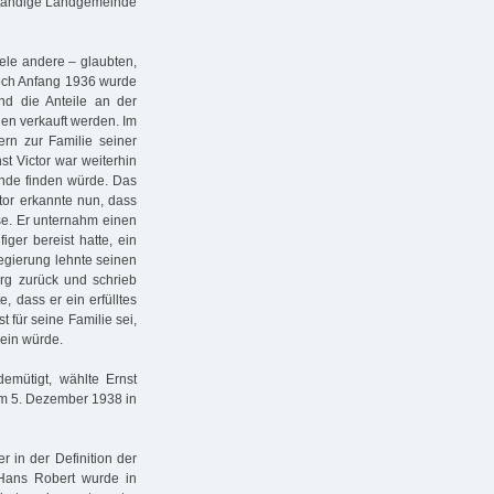
tständige Landgemeinde
iele andere – glaubten,
Doch Anfang 1936 wurde
d die Anteile an der
en verkauft werden. Im
ern zur Familie seiner
t Victor war weiterhin
Ende finden würde. Das
tor erkannte nun, dass
se. Er unternahm einen
ger bereist hatte, ein
egierung lehnte seinen
rg zurück und schrieb
, dass er ein erfülltes
t für seine Familie sei,
sein würde.
demütigt, wählte Ernst
 am 5. Dezember 1938 in
 in der Definition der
. Hans Robert wurde in