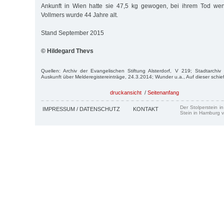
Ankunft in Wien hatte sie 47,5 kg gewogen, bei ihrem Tod wen
Vollmers wurde 44 Jahre alt.
Stand September 2015
© Hildegard Thevs
Quellen: Archiv der Evangelischen Stiftung Alsterdorf, V 219; Stadtarchiv 
Auskunft über Melderegistereinträge, 24.3.2014; Wunder u.a., Auf dieser schi
druckansicht
/
Seitenanfang
Der Stolperstein i
IMPRESSUM / DATENSCHUTZ
KONTAKT
Stein in Hamburg v