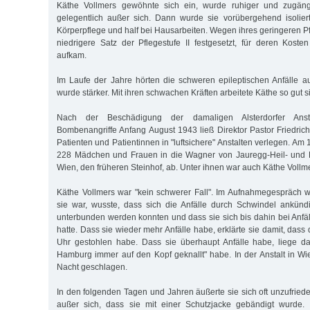
Käthe Vollmers gewöhnte sich ein, wurde ruhiger und zugängl
gelegentlich außer sich. Dann wurde sie vorübergehend isoliert
Körperpflege und half bei Hausarbeiten. Wegen ihres geringeren P
niedrigere Satz der Pflegestufe II festgesetzt, für deren Kost
aufkam.
Im Laufe der Jahre hörten die schweren epileptischen Anfälle a
wurde stärker. Mit ihren schwachen Kräften arbeitete Käthe so gut s
Nach der Beschädigung der damaligen Alsterdorfer Anstal
Bombenangriffe Anfang August 1943 ließ Direktor Pastor Friedri
Patienten und Patientinnen in "luftsichere" Anstalten verlegen. Am 
228 Mädchen und Frauen in die Wagner von Jauregg-Heil- und Pf
Wien, den früheren Steinhof, ab. Unter ihnen war auch Käthe Vollm
Käthe Vollmers war "kein schwerer Fall". Im Aufnahmegespräch 
sie war, wusste, dass sich die Anfälle durch Schwindel ankün
unterbunden werden konnten und dass sie sich bis dahin bei Anfäl
hatte. Dass sie wieder mehr Anfälle habe, erklärte sie damit, dass
Uhr gestohlen habe. Dass sie überhaupt Anfälle habe, liege da
Hamburg immer auf den Kopf geknallt" habe. In der Anstalt in Wi
Nacht geschlagen.
In den folgenden Tagen und Jahren äußerte sie sich oft unzufriede
außer sich, dass sie mit einer Schutzjacke gebändigt wurde.