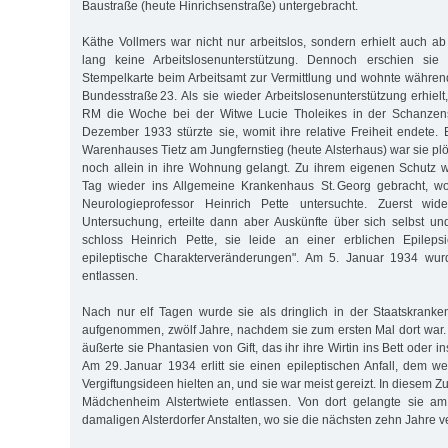
Baustraße (heute Hinrichsenstraße) untergebracht.
Käthe Vollmers war nicht nur arbeitslos, sondern erhielt auch a
lang keine Arbeitslosenunterstützung. Dennoch erschien sie 
Stempelkarte beim Arbeitsamt zur Vermittlung und wohnte währen
Bundesstraße 23. Als sie wieder Arbeitslosenunterstützung erhielt,
RM die Woche bei der Witwe Lucie Tholeikes in der Schanzens
Dezember 1933 stürzte sie, womit ihre relative Freiheit endete
Warenhauses Tietz am Jungfernstieg (heute Alsterhaus) war sie plö
noch allein in ihre Wohnung gelangt. Zu ihrem eigenen Schutz 
Tag wieder ins Allgemeine Krankenhaus St. Georg gebracht, w
Neurologieprofessor Heinrich Pette untersuchte. Zuerst wide
Untersuchung, erteilte dann aber Auskünfte über sich selbst un
schloss Heinrich Pette, sie leide an einer erblichen Epileps
epileptische Charakterveränderungen". Am 5. Januar 1934 wurd
entlassen.
Nach nur elf Tagen wurde sie als dringlich in der Staatskranken
aufgenommen, zwölf Jahre, nachdem sie zum ersten Mal dort war
äußerte sie Phantasien von Gift, das ihr ihre Wirtin ins Bett oder 
Am 29. Januar 1934 erlitt sie einen epileptischen Anfall, dem we
Vergiftungsideen hielten an, und sie war meist gereizt. In diesem Z
Mädchenheim Alstertwiete entlassen. Von dort gelangte sie a
damaligen Alsterdorfer Anstalten, wo sie die nächsten zehn Jahre ve