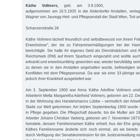
Käthe Vollmers,
geb. am 3.9.1900,
aufgenommen am 16.5.1935 in die Alsterdorfer Anstalten, verle
Wagner von Jauregg-Heil- und Pflegeanstalt der Stadt Wien, Tod a
Schanzenstraße 28
Käthe Vollmers lächelt freundlich und selbstbewusst von ihrem Fo
Erwerbslose", der sie zu Fahrpreisermäßigungen bei der H
berechtigte. Sie hatte ihr eigenes Geld als Dienstmädchen und Ar
Reichsmark (RM) auf ihrem Sparbuch eingezahlt und wollte auch
erkrankt und erwerbsunfähig geworden war, wieder berufstätig sei
zu denen sie in den Anstalten angehalten wurde, befriedigten si
Konflikten mit dem Pflegepersonal. Da war sie eine 33-jährige se
jedoch ihrer Krankheit ausgeliefert war.
Am 3. September 1900 war Anna Käthe Adolfine Vollmers unehe
Arbeiterin Metta Margaretha Adelheid Vollmers, geboren am 22. D
in der Wohnung des Handelsmanns Lübbe – vermutlich der Arbeitg
Stade zur Welt gekommen. Am letzten Septembertag 1900 wurde s
in Pflege gegeben. Die Pflegschaft dauerte, bis die Mutter am
Arbeiter Johann Christian Varberg, geboren am 7. November 187
heiratete, dessen Familiennamen Käthe erhielt. Aus der Ehe ging
Käthes Familienname änderte sich noch einmal, als sie bereits
durch Verfügung der Senatskommission für die Justizverwaltung vo