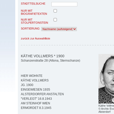
STADTTEILSUCHE
NUR MIT
BIOGRAFIETEXTEN
NUR MIT
STOLPERTONSTEIN
SORTIERUNG
zurück zur Auswahlliste
KÄTHE VOLLMERS * 1900
Schanzenstraße 28 (Altona, Sternschanze)
HIER WOHNTE
KÄTHE VOLLMERS
JG. 1900
EINGEWIESEN 1935
ALSTERDORFER ANSTALTEN
"VERLEGT" 16.8.1943
AM STEINHOF WIEN
Käthe Vollm
ERMORDET 8.3.1945
© Archiv Eva
Alsterdorf