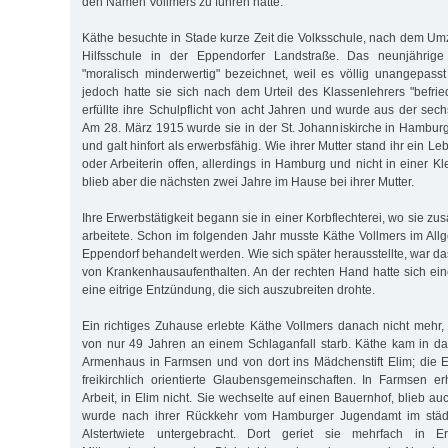
den Namen Vollmers zu führen hatte.
Käthe besuchte in Stade kurze Zeit die Volksschule, nach dem 
Hilfsschule in der Eppendorfer Landstraße. Das neunjähri
"moralisch minderwertig" bezeichnet, weil es völlig unangepasst
jedoch hatte sie sich nach dem Urteil des Klassenlehrers "befrie
erfüllte ihre Schulpflicht von acht Jahren und wurde aus der sec
Am 28. März 1915 wurde sie in der St. Johanniskirche in Hamburg
und galt hinfort als erwerbsfähig. Wie ihrer Mutter stand ihr ein 
oder Arbeiterin offen, allerdings in Hamburg und nicht in einer Kl
blieb aber die nächsten zwei Jahre im Hause bei ihrer Mutter.
Ihre Erwerbstätigkeit begann sie in einer Korbflechterei, wo sie zu
arbeitete. Schon im folgenden Jahr musste Käthe Vollmers im A
Eppendorf behandelt werden. Wie sich später herausstellte, war da
von Krankenhausaufenthalten. An der rechten Hand hatte sich ei
eine eitrige Entzündung, die sich auszubreiten drohte.
Ein richtiges Zuhause erlebte Käthe Vollmers danach nicht mehr, 
von nur 49 Jahren an einem Schlaganfall starb. Käthe kam in d
Armenhaus in Farmsen und von dort ins Mädchenstift Elim; die
freikirchlich orientierte Glaubensgemeinschaften. In Farmsen erh
Arbeit, in Elim nicht. Sie wechselte auf einen Bauernhof, blieb au
wurde nach ihrer Rückkehr vom Hamburger Jugendamt im stä
Alstertwiete untergebracht. Dort geriet sie mehrfach in Er