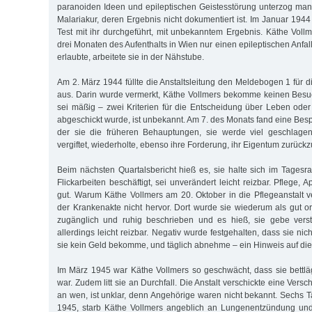
paranoiden Ideen und epileptischen Geistesstörung unterzog man
Malariakur, deren Ergebnis nicht dokumentiert ist. Im Januar 194
Test mit ihr durchgeführt, mit unbekanntem Ergebnis. Käthe Vollme
drei Monaten des Aufenthalts in Wien nur einen epileptischen Anfal
erlaubte, arbeitete sie in der Nähstube.
Am 2. März 1944 füllte die Anstaltsleitung den Meldebogen 1 für di
aus. Darin wurde vermerkt, Käthe Vollmers bekomme keinen Besuch
sei mäßig – zwei Kriterien für die Entscheidung über Leben ode
abgeschickt wurde, ist unbekannt. Am 7. des Monats fand eine Bespre
der sie die früheren Behauptungen, sie werde viel geschlagen
vergiftet, wiederholte, ebenso ihre Forderung, ihr Eigentum zurü
Beim nächsten Quartalsbericht hieß es, sie halte sich im Tages
Flickarbeiten beschäftigt, sei unverändert leicht reizbar. Pflege, 
gut. Warum Käthe Vollmers am 20. Oktober in die Pflegeanstalt v
der Krankenakte nicht hervor. Dort wurde sie wiederum als gut orie
zugänglich und ruhig beschrieben und es hieß, sie gebe verst
allerdings leicht reizbar. Negativ wurde festgehalten, dass sie nic
sie kein Geld bekomme, und täglich abnehme – ein Hinweis auf di
Im März 1945 war Käthe Vollmers so geschwächt, dass sie bettläg
war. Zudem litt sie an Durchfall. Die Anstalt verschickte eine Ver
an wen, ist unklar, denn Angehörige waren nicht bekannt. Sechs T
1945, starb Käthe Vollmers angeblich an Lungenentzündung und