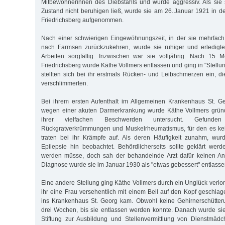
Mitbewohnerinnen des Diebstahls und wurde aggressiv. Als sie 
Zustand nicht beruhigen ließ, wurde sie am 26. Januar 1921 in de
Friedrichsberg aufgenommen.
Nach einer schwierigen Eingewöhnungszeit, in der sie mehrfac
nach Farmsen zurückzukehren, wurde sie ruhiger und erledigte
Arbeiten sorgfältig. Inzwischen war sie volljährig. Nach 15 M
Friedrichsberg wurde Käthe Vollmers entlassen und ging in "Stell
stellten sich bei ihr erstmals Rücken- und Leibschmerzen ein, di
verschlimmerten.
Bei ihrem ersten Aufenthalt im Allgemeinen Krankenhaus St. 
wegen einer akuten Darmerkrankung wurde Käthe Vollmers gründ
ihrer vielfachen Beschwerden untersucht. Gefunde
Rückgratverkrümmungen und Muskelrheumatismus, für den es ke
traten bei ihr Krämpfe auf. Als deren Häufigkeit zunahm, wur
Epilepsie hin beobachtet. Behördlicherseits sollte geklärt wer
werden müsse, doch sah der behandelnde Arzt dafür keinen An
Diagnose wurde sie im Januar 1930 als "etwas gebessert" entlasse
Eine andere Stellung ging Käthe Vollmers durch ein Unglück verlore
ihr eine Frau versehentlich mit einem Beil auf den Kopf geschlag
ins Krankenhaus St. Georg kam. Obwohl keine Gehirnerschütteru
drei Wochen, bis sie entlassen werden konnte. Danach wurde si
Stiftung zur Ausbildung und Stellenvermittlung von Dienstmäd