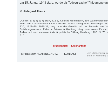
am 15. Januar 1943 starb, wurde als Todesursache "Phlegmone u
© Hildegard Thevs
Quellen: 1; 3; 4; 5; 7; StaH, 522-1, Jüdische Gemeinden, 390 Wählerverzeichni
1935; 992 d Steuerakten Band 3; BA Bln., Volkszählung 1939; Hamburger Lehr
736, 1927–30, 1930/31, hrsg. von der Gesellschaft der Freunde des Va
Erziehungswesens; Jüdische Stätten in Hamburg. Hrsg. vom Institut für die
Juden und der Landeszentrale für politische Bildung Hamburg 1995, Nr. 73; 
P. B.
druckansicht
/
Seitenanfang
Der Stolperstein i
IMPRESSUM / DATENSCHUTZ
KONTAKT
Stein in Hamburg v