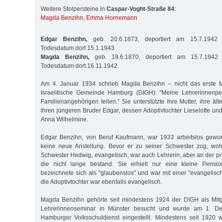
Weitere Stolpersteine in
Caspar-Voght-Straße 84
:
Magda Benzihn
,
Emma Hornemann
Edgar Benzihn,
geb. 20.6.1873, deportiert am 15.7.1942 n
Todesdatum dort 15.1.1943
Magda Benzihn,
geb. 19.6.1870, deportiert am 15.7.1942 n
Todesdatum dort 16.11.1942
Am 4. Januar 1934 schrieb Magda Benzihn – nicht das erste M
Israelitische Gemeinde Hamburg (DIGH): "Meine Lehrerinnenpe
Familienangehörigen teilen." Sie unterstützte ihre Mutter, ihre ä
ihren jüngeren Bruder Edgar, dessen Adoptivtochter Lieselotte un
Anna Wilhelmine.
Edgar Benzihn, von Beruf Kaufmann, war 1933 arbeitslos gewo
keine neue Anstellung. Bevor er zu seiner Schwester zog, woh
Schwester Hedwig, evangelisch, war auch Lehrerin, aber an der pr
die nicht lange bestand. Sie erhielt nur eine kleine Pensi
bezeichnete sich als "glaubenslos" und war mit einer "evangelische
die Adoptivtochter war ebenfalls evangelisch.
Magda Benzihn gehörte seit mindestens 1924 der DIGH als Mitgl
Lehrerinnenseminar in Münster besucht und wurde am 1. D
Hamburger Volksschuldienst eingestellt. Mindestens seit 1920 