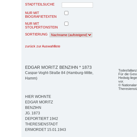
STADTTEILSUCHE
NUR MIT
BIOGRAFIETEXTEN
NUR MIT
STOLPERTONSTEIN
SORTIERUNG
zurück zur Auswahlliste
EDGAR MORITZ BENZIHN * 1873
Todesfallanz
Caspar-Voght-Straße 84 (Hamburg-Mitte,
Für die Ges
Hedwig lieg
Hamm)
vor.
© Nationalarc
Theresienstä
HIER WOHNTE
EDGAR MORITZ
BENZIHN
JG. 1873
DEPORTIERT 1942
THERESIENSTADT
ERMORDET 15.01.1943