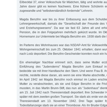
Eilbecktal 37, einer Volksschule für Mädchen, tätig und wohnte au
Jahre davor gibt es keinen Nachweis. Eine frühere Schülerin er
zugewandte und "selbstverständlich fordernde" Lehrerin.
Magda Benzihn war bis zu ihrer Entlassung aus dem Schuldien
Lehrergewerkschaft, damals die "Gesellschaft der Freunde des 
und Erziehungswesens". Da war sie fast 63 Jahre alt und erhie
Pension, die in den Folgejahren mehrfach gekürzt wurde. Im 
Hornemann zur Untermiete bei Magda Benzihn ein. 1938 starb die M
Im Parterre des Wohnhauses war das NSDAP-Amt für Volkswohlfah
Wohngemeinschaft bis zum 25. Oktober 1941 erhalten; dann 
nach Lodz deportiert. Die Benzihn-Geschwister konnten noch ein ha
Ein ehemaliger Nachbar erinnert sich, dass seine Mutter erz
Einführung des "Judensterns" Magda Benzihn zum Einkauf in 
bedeckte sie mit ihrer Handtasche den Stern. Und wenn Frau B. ih
reichte, nestelte diese daran, als wenn sie eine Marke abschnitte, 
Im April 1942 sei Magda Benzihn noch einmal im Laden erschi
Mutter zu verabschieden, als sie und Edgar Benzihn in die Fri
mussten, in das Martin Brunn-Stift, das nun als "Judenhaus" dien
am 15. Juli 1942 nach Theresienstadt deportiert. Ihre Schwester 
später mit dem zweiten großen Transport. Sie starb als erste von d
Theresienstadt am 13. November 1942. Drei Tage später fo
Todesfallanzeige starb sie an einer Thrombose. Als ihr Bruder Edg