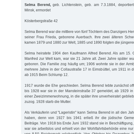
Selma Berend,
geb. Lichtenstein, geb. am 7.3.1884, deportie
Minsk, ermordet
Kösterbergstraße 42
Selma Berend war die mittlere von fünf Töchtern des Danzigers He
seiner Frau Frieda, geborene Auerbach. Ihre zwei älteren Schw
kamen 1879 und 1880 zur Welt, 1885 und 1890 folgten die jüngere
Selma heiratete 1904 den Kaufmann Alfred Berend. Als am 15. 
Manfred zur Welt kam, war sie 21 Jahre alt. Zwei Jahre später w
geboren. Die Familie zog häufig um; 1906 wohnte sie in der Arm
mehrere Jahre in der Collaustraße 17 in Eimsbüttel, um 1911 in d
ab 1915 Beim Schlump 12.
1917 wurde die Ehe geschieden. Selma Berend lebte zunächst off
bis 1928 war sie in der Mansteinstraße 37 gemeldet, ab 1929 in
einer Zweizimmerwohnung, in die später ihre unverheiratet gebli
zuzog. 1928 starb die Mutter.
Als Verkäuferin und "Lageristin" kann Selma Berend in all den Ja
haben, denn von 1927 bis 1941 erließ ihr die jüdische Geme
Beiträge. Von 1918 bis Ende Juni 1932 stand sie in Beschäftigung
war sie arbeitslos und erhielt von der Wohlfahrtsbehörde eine nu