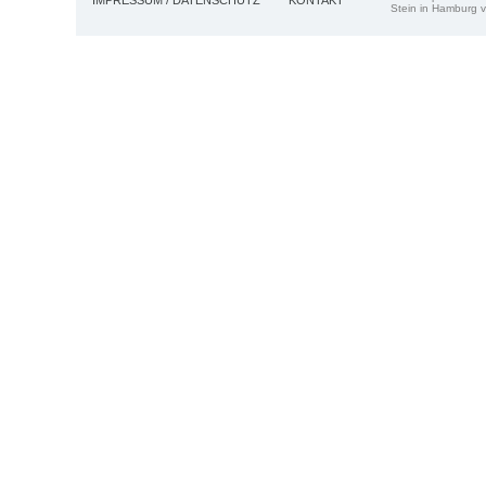
IMPRESSUM / DATENSCHUTZ
KONTAKT
Stein in Hamburg v