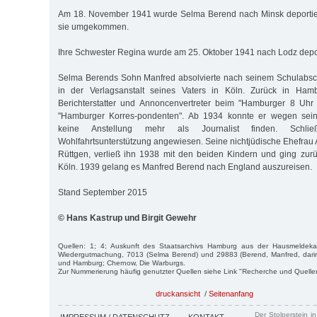
Am 18. November 1941 wurde Selma Berend nach Minsk deportiert
sie umgekommen.
Ihre Schwester Regina wurde am 25. Oktober 1941 nach Lodz deport
Selma Berends Sohn Manfred absolvierte nach seinem Schulabsc
in der Verlagsanstalt seines Vaters in Köln. Zurück in Hamb
Berichterstatter und Annoncenvertreter beim "Hamburger 8 Uhr
"Hamburger Korres-pondenten". Ab 1934 konnte er wegen seine
keine Anstellung mehr als Journalist finden. Schli
Wohlfahrtsunterstützung angewiesen. Seine nichtjüdische Ehefrau
Rüttgen, verließ ihn 1938 mit den beiden Kindern und ging zurü
Köln. 1939 gelang es Manfred Berend nach England auszureisen.
Stand September 2015
© Hans Kastrup und Birgit Gewehr
Quellen: 1; 4; Auskunft des Staatsarchivs Hamburg aus der Hausmeldekar
Wiedergutmachung, 7013 (Selma Berend) und 29883 (Berend, Manfred, darin
und Hamburg; Chernow, Die Warburgs.
Zur Nummerierung häufig genutzter Quellen siehe Link "Recherche und Quelle
druckansicht
/
Seitenanfang
Der Stolperstein i