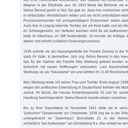
von 8,50 Reichsmark wöchentlich. Von Oktober bis Dezember 19
Wagner in der Elbstraße aus. Ab 1933 führte die Behörde sie wi
Selma Berend geriet in Not. Sie gab an, dass ihre inzwischen verh
in einfachsten Verhältnissen lebten und sie nicht unterstützen kön
Provisionsreisender mit unregelmäßigem Einkommen selbst zwei
Auch ihre in Leipzig lebende Tochter, die ein Kind hatte und als Ve
ihr Schwiegersohn, ein Vertreter, konnten nicht für sie aufkomme
lebte im Altenhaus, im Stift Sedanstraße. So musste sie Anträge 
stellen und erhielt zusätzlich Feuerungszuschuss.
1936 wohnte sie als Hausangestellte bei Familie Dessau in der M
starb ihr Vater. In demselben Jahr zog Selma Berend in das Hau
das für die Gärtner der Familie Max Warburg gebaut worden w
sicherlich mit neuen Hoffnungen verbunden. Laut Hausmeldekar
Warburgs sie als "Hausdame" ein und zahlten ihr 21,60 Reichsmark
Max Warburg reiste mit seiner Frau und Tochter Ende August 19
wegen der politischen Entwicklung in Deutschland kehrten die War
zurück. Ihr Besitz, die Häuser Kösterbergstraße 42 und 56, wur
Hamburg beschlagnahmt. Selma Berend musste wieder umziehen.
Bis zu ihrer Deportation im November 1941 lebte sie in vers
"jüdischen" Grindelviertel zur Untermiete: 1939 zog sie in die Dill
untergebracht im "Judenhaus" Bornstraße 22, in der Heinri
schließlich "bei Noltemeyer" am Grindelberg 9 a. Hier erhielt sie de