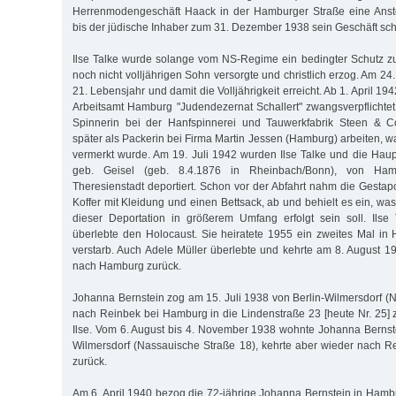
Herrenmodengeschäft Haack in der Hamburger Straße eine Anstel
bis der jüdische Inhaber zum 31. Dezember 1938 sein Geschäft sch
Ilse Talke wurde solange vom NS-Regime ein bedingter Schutz zuge
noch nicht volljährigen Sohn versorgte und christlich erzog. Am 24.
21. Lebensjahr und damit die Volljährigkeit erreicht. Ab 1. April 1
Arbeitsamt Hamburg "Judendezernat Schallert" zwangsverpflichtet.
Spinnerin bei der Hanfspinnerei und Tauwerkfabrik Steen & C
später als Packerin bei Firma Martin Jessen (Hamburg) arbeiten, w
vermerkt wurde. Am 19. Juli 1942 wurden Ilse Talke und die Haupt
geb. Geisel (geb. 8.4.1876 in Rheinbach/Bonn), von Ha
Theresienstadt deportiert. Schon vor der Abfahrt nahm die Gestap
Koffer mit Kleidung und einen Bettsack, ab und behielt es ein, was
dieser Deportation in größerem Umfang erfolgt sein soll. Ilse 
überlebte den Holocaust. Sie heiratete 1955 ein zweites Mal i
verstarb. Auch Adele Müller überlebte und kehrte am 8. August 1
nach Hamburg zurück.
Johanna Bernstein zog am 15. Juli 1938 von Berlin-Wilmersdorf (
nach Reinbek bei Hamburg in die Lindenstraße 23 [heute Nr. 25] z
Ilse. Vom 6. August bis 4. November 1938 wohnte Johanna Bernste
Wilmersdorf (Nassauische Straße 18), kehrte aber wieder nach Re
zurück.
Am 6. April 1940 bezog die 72-jährige Johanna Bernstein in Hamb