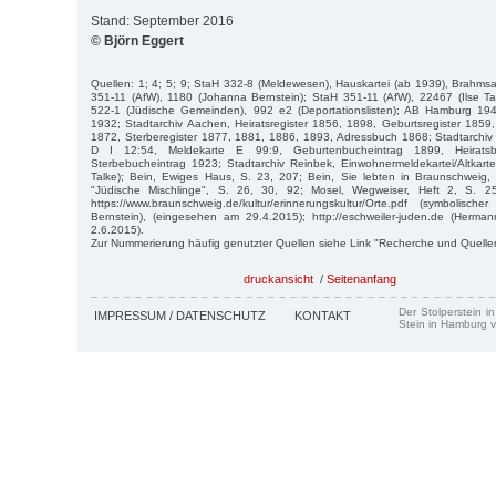
Stand: September 2016
© Björn Eggert
Quellen: 1; 4; 5; 9; StaH 332-8 (Meldewesen), Hauskartei (ab 1939), Brahm
351-11 (AfW), 1180 (Johanna Bernstein); StaH 351-11 (AfW), 22467 (Ilse Ta
522-1 (Jüdische Gemeinden), 992 e2 (Deportationslisten); AB Hamburg 19
1932; Stadtarchiv Aachen, Heiratsregister 1856, 1898, Geburtsregister 185
1872, Sterberegister 1877, 1881, 1886, 1893, Adressbuch 1868; Stadtarchiv
D I 12:54, Meldekarte E 99:9, Geburtenbucheintrag 1899, Heiratsb
Sterbebucheintrag 1923; Stadtarchiv Reinbek, Einwohnermeldekartei/Altkarte
Talke); Bein, Ewiges Haus, S. 23, 207; Bein, Sie lebten in Braunschweig,
"Jüdische Mischlinge", S. 26, 30, 92; Mosel, Wegweiser, Heft 2, S. 25
https://www.braunschweig.de/kultur/erinnerungskultur/Orte.pdf (symbolisc
Bernstein), (eingesehen am 29.4.2015); http://eschweiler-juden.de (Herm
2.6.2015).
Zur Nummerierung häufig genutzter Quellen siehe Link "Recherche und Quelle
druckansicht
/
Seitenanfang
Der Stolperstein i
IMPRESSUM / DATENSCHUTZ
KONTAKT
Stein in Hamburg v