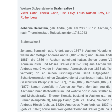
Weitere Stolpersteine in
Brahmsallee 8
:
Victor Cohn
,
Thekla Cohn
,
Else Levy
,
Louis Nathan Levy
,
Dr.
Rothenberg
Johanna Bernstein,
geb. André, geb. am 23.9.1867 in Aachen, d
nach Theresienstadt, Todesdatum dort 17.5.1943
Brahmsallee 8
Johanna Bernstein, geb. André, wurde 1867 in Aachen (Neupforte 2
waren der Metzger Andreas André (1825–1893) und Helene Andr
1881), die 1856 in Aachen geheiratet hatten. Schon deren Vä
Kornelimünster und Moses Breuer (1803–1886) aus Aachen wa
Andreas André wurde im Aachener Adressbuch von 1868 als "isra
vermerkt; ob er seinen ursprünglichen Beruf aufgegeben 
Schankkonzession einen Zusatzverdienst erschlossen hatte, ist n
Geschwister Philipp (1859–1877), Rosa (1863), Bernhard (1865), 
(1872) kamen ebenfalls in Aachen zur Welt. Mehrfach zog die 
Aachener Innenstadtviertels um und wohnte dort in den Straßen N
und Michaelstraße. Engerer Kontakt bestand in Aachen u.a. zu
Breuer (Neupforte 3), Philipp Camp (geb. ca. 1845), Salomon 
Andreas Hirsch (geb. ca. 1820), Ambrosius Plum (geb. ca. 1832)
(geb. ca. 1820) sowie zum Weißgerber Bernhard Breuer (geb. ca.