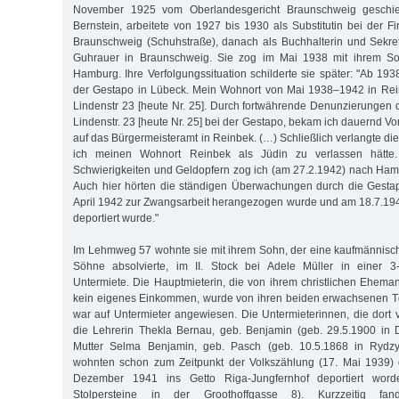
November 1925 vom Oberlandesgericht Braunschweig geschied
Bernstein, arbeitete von 1927 bis 1930 als Substitutin bei der F
Braunschweig (Schuhstraße), danach als Buchhalterin und Sekre
Guhrauer in Braunschweig. Sie zog im Mai 1938 mit ihrem S
Hamburg. Ihre Verfolgungssituation schilderte sie später: "Ab 19
der Gestapo in Lübeck. Mein Wohnort von Mai 1938–1942 in Rein
Lindenstr 23 [heute Nr. 25]. Durch fortwährende Denunzierungen
Lindenstr. 23 [heute Nr. 25] bei der Gestapo, bekam ich dauernd 
auf das Bürgermeisteramt in Reinbek. (…) Schließlich verlangte di
ich meinen Wohnort Reinbek als Jüdin zu verlassen hätte.
Schwierigkeiten und Geldopfern zog ich (am 27.2.1942) nach Ha
Auch hier hörten die ständigen Überwachungen durch die Gestapo
April 1942 zur Zwangsarbeit herangezogen wurde und am 18.7.19
deportiert wurde."
Im Lehmweg 57 wohnte sie mit ihrem Sohn, der eine kaufmännisc
Söhne absolvierte, im II. Stock bei Adele Müller in einer 
Untermiete. Die Hauptmieterin, die von ihrem christlichen Eheman
kein eigenes Einkommen, wurde von ihren beiden erwachsenen Tö
war auf Untermieter angewiesen. Die Untermieterinnen, die dort v
die Lehrerin Thekla Bernau, geb. Benjamin (geb. 29.5.1900 in 
Mutter Selma Benjamin, geb. Pasch (geb. 10.5.1868 in Rydzy
wohnten schon zum Zeitpunkt der Volkszählung (17. Mai 1939)
Dezember 1941 ins Getto Riga-Jungfernhof deportiert word
Stolpersteine in der Groothoffgasse 8). Kurzzeitig fa