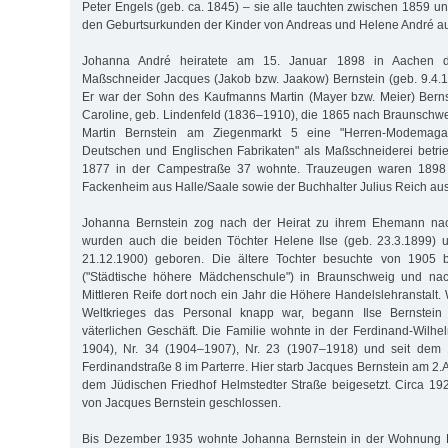
Peter Engels (geb. ca. 1845) – sie alle tauchten zwischen 1859 u
den Geburtsurkunden der Kinder von Andreas und Helene André au
Johanna André heiratete am 15. Januar 1898 in Aachen 
Maßschneider Jacques (Jakob bzw. Jaakow) Bernstein (geb. 9.4.
Er war der Sohn des Kaufmanns Martin (Mayer bzw. Meier) Bern
Caroline, geb. Lindenfeld (1836–1910), die 1865 nach Braunsch
Martin Bernstein am Ziegenmarkt 5 eine "Herren-Modemaga
Deutschen und Englischen Fabrikaten" als Maßschneiderei betrie
1877 in der Campestraße 37 wohnte. Trauzeugen waren 1898
Fackenheim aus Halle/Saale sowie der Buchhalter Julius Reich au
Johanna Bernstein zog nach der Heirat zu ihrem Ehemann nac
wurden auch die beiden Töchter Helene Ilse (geb. 23.3.1899)
21.12.1900) geboren. Die ältere Tochter besuchte von 1905
("Städtische höhere Mädchenschule") in Braunschweig und na
Mittleren Reife dort noch ein Jahr die Höhere Handelslehranstalt
Weltkrieges das Personal knapp war, begann Ilse Bernstei
väterlichen Geschäft. Die Familie wohnte in der Ferdinand-Wilhe
1904), Nr. 34 (1904–1907), Nr. 23 (1907–1918) und seit dem 
Ferdinandstraße 8 im Parterre. Hier starb Jacques Bernstein am 2.A
dem Jüdischen Friedhof Helmstedter Straße beigesetzt. Circa 1
von Jacques Bernstein geschlossen.
Bis Dezember 1935 wohnte Johanna Bernstein in der Wohnung F