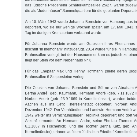
das jüdische Pflegeheim Schäferkampsallee 25/27, waren zugew
die als "Judenhäuser" Sammelquartiere für die geplanten Deportat
Am 10. März 1943 wurde Johanna Bernstein von Hamburg aus ins
deportiert, wo sie nur wenige Wochen später, am 17. Mai 1943,
Tag im dortigen Krematorium verbrannt wurde.
Für Johanna Bernstein wurde am Grabstein ihres Ehemannes 
Inschrift "In memoriam" hinzugefügt. 2014 wurde für sie in Hamburg 
Brahmsallee verlegt, bei der Hausnummer kam es jedoch zu eine
liegt der Stein vor dem Nebenhaus Nr. 8.
Für das Ehepaar Max und Henny Hoffmann (siehe deren Biogr
Brahmsallee 6 Stolpersteine verlegt.
Die Cousins von Johanna Bernstein und Söhne von Abraham A
Bertha André, geb. Kaufmann, Hermann André (geb. 7.11.1872 i
Norbert André (geb. 23.9.1869 in Kornelimünster), wurden beid
Aachen aus ins Getto Theresienstadt deportiert. Norbert And
Dezember 1942. Der Viehhändler und Landwirt Hermann André w
1942 weiter ins Vernichtungslager Treblinka deportiert und dort v
Ankunft ermordet. An Hermann André, seine Ehefrau Therese An
6.1.1887 in Fischenich), und die Tochter Bertha Katz, geb. An
Kornelimünster), erinnert auf dem Jüdi­schen Friedhof Kornelimünst