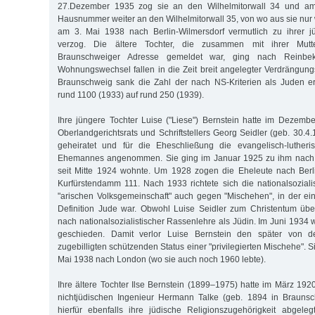
27.Dezember 1935 zog sie an den Wilhelmitorwall 34 und a
Hausnummer weiter an den Wilhelmitorwall 35, von wo aus sie nu
am 3. Mai 1938 nach Berlin-Wilmersdorf vermutlich zu ihrer j
verzog. Die ältere Tochter, die zusammen mit ihrer Mutte
Braunschweiger Adresse gemeldet war, ging nach Reinbe
Wohnungswechsel fallen in die Zeit breit angelegter Verdrängungs
Braunschweig sank die Zahl der nach NS-Kriterien als Juden e
rund 1100 (1933) auf rund 250 (1939).
Ihre jüngere Tochter Luise ("Liese") Bernstein hatte im Dezem
Oberlandgerichtsrats und Schriftstellers Georg Seidler (geb. 30.
geheiratet und für die Eheschließung die evangelisch-lutheri
Ehemannes angenommen. Sie ging im Januar 1925 zu ihm nach W
seit Mitte 1924 wohnte. Um 1928 zogen die Eheleute nach Berl
Kurfürstendamm 111. Nach 1933 richtete sich die nationalsozialis
"arischen Volksgemeinschaft" auch gegen "Mischehen", in der e
Definition Jude war. Obwohl Luise Seidler zum Christentum über
nach nationalsozialistischer Rassenlehre als Jüdin. Im Juni 1934 
geschieden. Damit verlor Luise Bernstein den später von den
zugebilligten schützenden Status einer "privilegierten Mischehe". 
Mai 1938 nach London (wo sie auch noch 1960 lebte).
Ihre ältere Tochter Ilse Bernstein (1899–1975) hatte im März 19
nichtjüdischen Ingenieur Hermann Talke (geb. 1894 in Braunsc
hierfür ebenfalls ihre jüdische Religionszugehörigkeit abgel