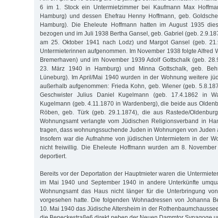
6 im 1. Stock ein Untermietzimmer bei Kaufmann Max Hoffman
Hamburg) und dessen Ehefrau Henny Hoffmann, geb. Goldscheid
Hamburg). Die Eheleute Hoffmann hatten im August 1935 di
bezogen und im Juli 1938 Bertha Gansel, geb. Gabriel (geb. 2.9.187
am 25. Oktober 1941 nach Lodz) und Margot Gansel (geb. 21.9
Untermieterinnen aufgenommen. Im November 1938 folgte Alfred Wo
Bremerhaven) und im November 1939 Adolf Gottschalk (geb. 28.9
23. März 1940 in Hamburg) und Minna Gottschalk, geb. Behr
Lüneburg). Im April/Mai 1940 wurden in der Wohnung weitere jü
außerhalb aufgenommen: Frieda Kohn, geb. Wiener (geb. 5.8.187
Geschwister Julius Daniel Kugelmann (geb. 17.4.1862 in W
Kugelmann (geb. 4.11.1870 in Wardenberg), die beide aus Olden
Röben, geb. Türk (geb. 29.1.1874), die aus Rastede/Oldenbur
Wohnungsamt verlangte vom Jüdischen Religionsverband in Ham
tragen, dass wohnungssuchende Juden in Wohnungen von Juden
Insofern war die Aufnahme von jüdischen Untermietern in der 
nicht freiwillig. Die Eheleute Hoffmann wurden am 8. November
deportiert.
Bereits vor der Deportation der Hauptmieter waren die Untermiete
im Mai 1940 und September 1940 in andere Unterkünfte umquar
Wohnungsamt das Haus nicht länger für die Unterbringung vo
vorgesehen hatte. Die folgenden Wohnadressen von Johanna Ber
10. Mai 1940 das Jüdische Altersheim in der Rothenbaumchaussee 
die Beneckestraße6 direkt neben der Neuen Dammtor Synagoge 