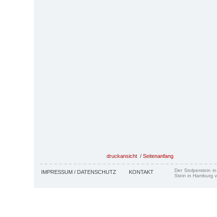
druckansicht
/
Seitenanfang
Der Stolperstein i
IMPRESSUM / DATENSCHUTZ
KONTAKT
Stein in Hamburg v