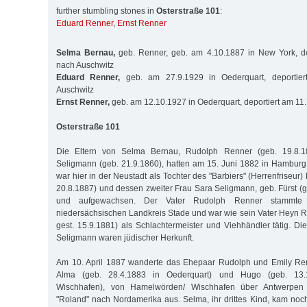
further stumbling stones in
Osterstraße 101
:
Eduard Renner
,
Ernst Renner
Selma Bernau,
geb. Renner, geb. am 4.10.1887 in New York, de
nach Auschwitz
Eduard Renner,
geb. am 27.9.1929 in Oederquart, deportie
Auschwitz
Ernst Renner,
geb. am 12.10.1927 in Oederquart, deportiert am 11
Osterstraße 101
Die Eltern von Selma Bernau, Rudolph Renner (geb. 19.8.1
Seligmann (geb. 21.9.1860), hatten am 15. Juni 1882 in Hamburg g
war hier in der Neustadt als Tochter des "Barbiers" (Herrenfriseur)
20.8.1887) und dessen zweiter Frau Sara Seligmann, geb. Fürst (g
und aufgewachsen. Der Vater Rudolph Renner stammte
niedersächsischen Landkreis Stade und war wie sein Vater Heyn R
gest. 15.9.1881) als Schlachtermeister und Viehhändler tätig. D
Seligmann waren jüdischer Herkunft.
Am 10. April 1887 wanderte das Ehepaar Rudolph und Emily Ren
Alma (geb. 28.4.1883 in Oederquart) und Hugo (geb. 13.12
Wischhafen), von Hamelwörden/ Wischhafen über Antwerpen 
"Roland" nach Nordamerika aus. Selma, ihr drittes Kind, kam noc