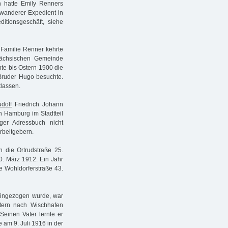
 hatte Emily Renners
swanderer-Expedient in
tionsgeschäft, siehe
. Familie Renner kehrte
sächsischen Gemeinde
hte bis Ostern 1900 die
 Bruder Hugo besuchte.
lassen.
dolf
Friedrich Johann
in Hamburg im Stadtteil
er Adressbuch nicht
Arbeitgebern.
 die Ortrudstraße 25.
0. März 1912. Ein Jahr
e Wohldorferstraße 43.
 eingezogen wurde, war
tern nach Wischhafen
einen Vater lernte er
am 9. Juli 1916 in der