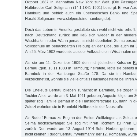
Oktober 1887 in Manhattan/ New York zur Welt. (Die Passagen
Halbbruder Carl Seligmann (14.1.1841-1901) besorgt. Er war Au
Hamburg und betrieb auch ein überseeisches Bank- und Spedi
Harald Seligmann, www.stolpersteine-hamburg.de).
Doch das Leben in Amerika gestaltete sich wohl nicht wie erhofft
nach Deutschland zurück und ließ sich wieder in der nieder
Wischhafen nieder. Wann genau, ist nicht überliefert. Selma besuc
Volksschule im benachbarten Freiburg an der Elbe, die auch ihr
Am 25. März 1902 wurde sie aus der Volksschule in Wischhafen ent
Als sie am 11. Dezember 1909 den nichtjüdischen Kutscher
Ru
Bernau (geb. 13.11.1883 in Hamburg) heiratete, lebte sie bereits 
Barmbek in der Hamburger Straße 178. Da sie im Hamburg
verzeichnet ist, wohnte sie vielleicht als Hausangestellte bei ihren 
Die Eheleute Bernau blieben zunächst in Barmbek, sie zogen in
Tochter Alice wurde am 3. Mai 1911 geboren, Auguste folgte am 3
später zog Familie Bernau in die Hansdorferstraße 15, dann in di
Zuletzt wohnten sie in Bramfeld-Hellbrook in der Neustraße.
Als Rudolf Bernau zu Beginn des Ersten Weltkrieges als Soldat
Selma hochschwanger. Sie zog mit ihren Töchtern zu ihren El
zurück. Dort wurde am 13. August 1914 Sohn Herbert geboren. S
nicht kennen: Rudolf Bernau, "Wehrmann" der 12. Kompanie, wurde 