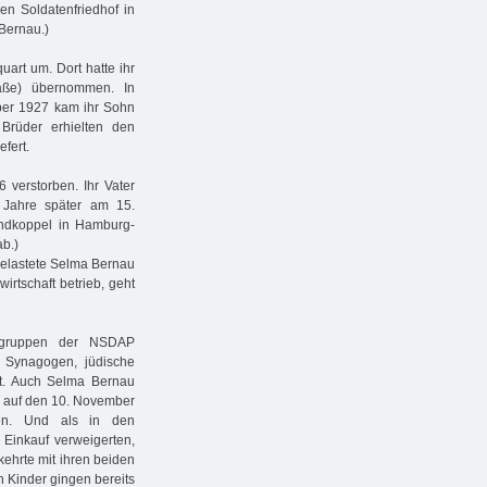
en Soldatenfriedhof in
Bernau.)
art um. Dort hatte ihr
aße) übernommen. In
ber 1927 kam ihr Sohn
Brüder erhielten den
efert.
 verstorben. Ihr Vater
n Jahre später am 15.
ndkoppel in Hamburg-
ab.)
 belastete Selma Bernau
irtschaft betrieb, geht
sgruppen der NSDAP
, Synagogen, jüdische
rt. Auch Selma Bernau
9. auf den 10. November
en. Und als in den
 Einkauf verweigerten,
ehrte mit ihren beiden
 Kinder gingen bereits