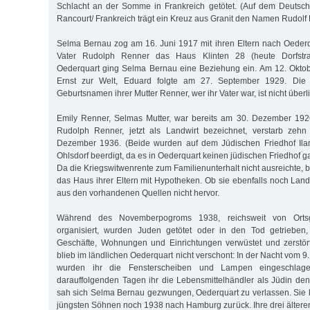
Schlacht an der Somme in Frankreich getötet. (Auf dem Deutsch
Rancourt/ Frankreich trägt ein Kreuz aus Granit den Namen Rudolf 
Selma Bernau zog am 16. Juni 1917 mit ihren Eltern nach Oederqu
Vater Rudolph Renner das Haus Klinten 28 (heute Dorfstr
Oederquart ging Selma Bernau eine Beziehung ein. Am 12. Okto
Ernst zur Welt, Eduard folgte am 27. September 1929. Die 
Geburtsnamen ihrer Mutter Renner, wer ihr Vater war, ist nicht überli
Emily Renner, Selmas Mutter, war bereits am 30. Dezember 1926
Rudolph Renner, jetzt als Landwirt bezeichnet, verstarb zeh
Dezember 1936. (Beide wurden auf dem Jüdischen Friedhof Ila
Ohlsdorf beerdigt, da es in Oederquart keinen jüdischen Friedhof g
Da die Kriegswitwenrente zum Familienunterhalt nicht ausreichte,
das Haus ihrer Eltern mit Hypotheken. Ob sie ebenfalls noch Landw
aus den vorhandenen Quellen nicht hervor.
Während des Novemberpogroms 1938, reichsweit von Ort
organisiert, wurden Juden getötet oder in den Tod getrieben
Geschäfte, Wohnungen und Einrichtungen verwüstet und zerstö
blieb im ländlichen Oederquart nicht verschont: In der Nacht vom 
wurden ihr die Fensterscheiben und Lampen eingeschlag
darauffolgenden Tagen ihr die Lebensmittelhändler als Jüdin den
sah sich Selma Bernau gezwungen, Oederquart zu verlassen. Sie k
jüngsten Söhnen noch 1938 nach Hamburg zurück. Ihre drei älteren