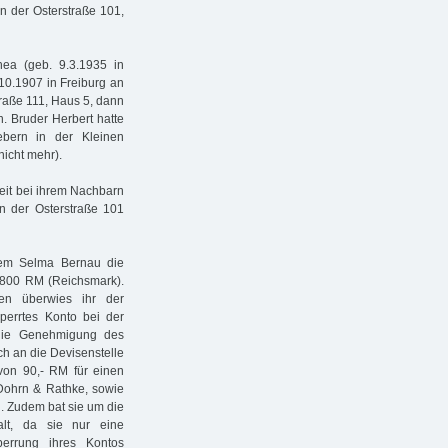
 der Osterstraße 101,
ea (geb. 9.3.1935 in
.10.1907 in Freiburg an
straße 111, Haus 5, dann
. Bruder Herbert hatte
ebern in der Kleinen
nicht mehr).
eit bei ihrem Nachbarn
n der Osterstraße 101
dem Selma Bernau die
2.800 RM (Reichsmark).
en überwies ihr der
perrtes Konto bei der
die Genehmigung des
ch an die Devisenstelle
von 90,- RM für einen
ohrn & Rathke, sowie
n. Zudem bat sie um die
alt, da sie nur eine
errung ihres Kontos