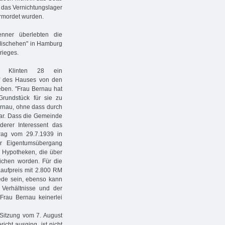
n das Vernichtungslager
ermordet wurden.
ner überlebten die
n Mischehen" in Hamburg
rieges.
k Klinten 28 ein
uf des Hauses von den
ieben. "Frau Bernau hat
Grundstück für sie zu
Bernau, ohne dass durch
ar. Dass die Gemeinde
derer Interessent das
trag vom 29.7.1939 in
er Eigentumsübergang
n Hypotheken, die über
lichen worden. Für die
aufpreis mit 2.800 RM
ede sein, ebenso kann
Verhältnisse und der
Frau Bernau keinerlei
Sitzung vom 7. August
cht ausging, ist nicht