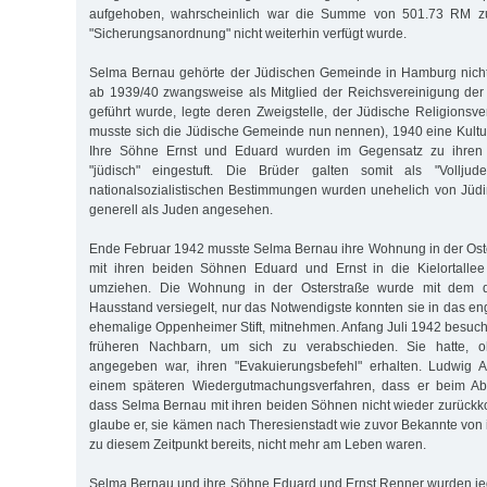
aufgehoben, wahrscheinlich war die Summe von 501.73 RM zu
"Sicherungsanordnung" nicht weiterhin verfügt wurde.
Selma Bernau gehörte der Jüdischen Gemeinde in Hamburg nicht
ab 1939/40 zwangsweise als Mitglied der Reichsvereinigung der
geführt wurde, legte deren Zweigstelle, der Jüdische Religions
musste sich die Jüdische Gemeinde nun nennen), 1940 eine Kultuss
Ihre Söhne Ernst und Eduard wurden im Gegensatz zu ihren 
"jüdisch" eingestuft. Die Brüder galten somit als "Vollj
nationalsozialistischen Bestimmungen wurden unehelich von Jüd
generell als Juden angesehen.
Ende Februar 1942 musste Selma Bernau ihre Wohnung in der Ost
mit ihren beiden Söhnen Eduard und Ernst in die Kielortallee
umziehen. Die Wohnung in der Osterstraße wurde mit dem d
Hausstand versiegelt, nur das Notwendigste konnten sie in das en
ehemalige Oppenheimer Stift, mitnehmen. Anfang Juli 1942 besuc
früheren Nachbarn, um sich zu verabschieden. Sie hatte, o
angegeben war, ihren "Evakuierungsbefehl" erhalten. Ludwig Al
einem späteren Wiedergutmachungsverfahren, dass er beim Abs
dass Selma Bernau mit ihren beiden Söhnen nicht wieder zurüc
glaube er, sie kämen nach Theresienstadt wie zuvor Bekannte von 
zu diesem Zeitpunkt bereits, nicht mehr am Leben waren.
Selma Bernau und ihre Söhne Eduard und Ernst Renner wurden jed