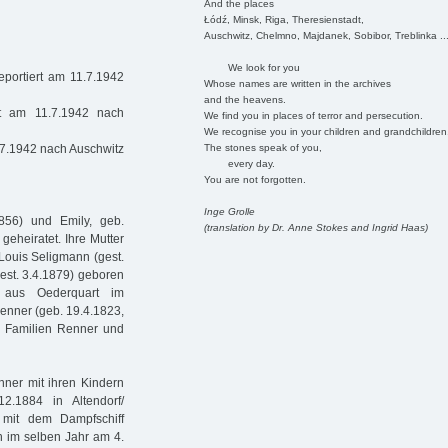
And the places
Łódź, Minsk, Riga, Theresienstadt,
Auschwitz, Chelmno, Majdanek, Sobibor, Treblinka ..
We look for you
portiert am 11.7.1942
Whose names are written in the archives
and the heavens.
rt am 11.7.1942 nach
We find you in places of terror and persecution.
We recognise you in your children and grandchildren
The stones speak of you,
.7.1942 nach Auschwitz
every day.
You are not forgotten.
Inge Grolle
856) und Emily, geb.
(translation by Dr. Anne Stokes and Ingrid Haas)
eheiratet. Ihre Mutter
 Louis Seligmann (gest.
est. 3.4.1879) geboren
 aus Oederquart im
enner (geb. 19.4.1823,
ie Familien Renner und
ner mit ihren Kindern
.1884 in Altendorf/
mit dem Dampfschiff
h im selben Jahr am 4.