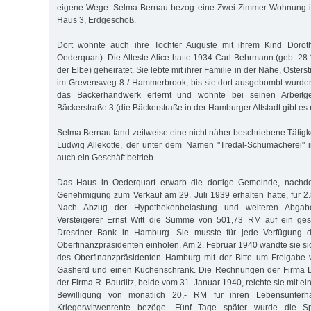
eigene Wege. Selma Bernau bezog eine Zwei-Zimmer-Wohnung in
Haus 3, Erdgeschoß.
Dort wohnte auch ihre Tochter Auguste mit ihrem Kind Doroth
Oederquart). Die Älteste Alice hatte 1934 Carl Behrmann (geb. 28
der Elbe) geheiratet. Sie lebte mit ihrer Familie in der Nähe, Oster
im Grevensweg 8 / Hammerbrook, bis sie dort ausgebombt wurden
das Bäckerhandwerk erlernt und wohnte bei seinen Arbeitg
Bäckerstraße 3 (die Bäckerstraße in der Hamburger Altstadt gibt es 
Selma Bernau fand zeitweise eine nicht näher beschriebene Tätigk
Ludwig Allekotte, der unter dem Namen "Tredal-Schumacherei" i
auch ein Geschäft betrieb.
Das Haus in Oederquart erwarb die dortige Gemeinde, nach
Genehmigung zum Verkauf am 29. Juli 1939 erhalten hatte, für 
Nach Abzug der Hypothekenbelastung und weiteren Abgab
Versteigerer Ernst Witt die Summe von 501,73 RM auf ein ges
Dresdner Bank in Hamburg. Sie musste für jede Verfügung 
Oberfinanzpräsidenten einholen. Am 2. Februar 1940 wandte sie si
des Oberfinanzpräsidenten Hamburg mit der Bitte um Freigabe 
Gasherd und einen Küchenschrank. Die Rechnungen der Firma D
der Firma R. Bauditz, beide vom 31. Januar 1940, reichte sie mit ei
Bewilligung von monatlich 20,- RM für ihren Lebensunterh
Kriegerwitwenrente bezöge. Fünf Tage später wurde die Sp