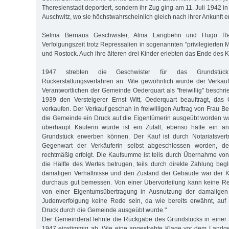
Theresienstadt deportiert, sondern ihr Zug ging am 11. Juli 1942 i
Auschwitz, wo sie höchstwahrscheinlich gleich nach ihrer Ankunft 
Selma Bernaus Geschwister, Alma Langbehn und Hugo Ren
Verfolgungszeit trotz Repressalien in sogenannten "privilegierte
und Rostock. Auch ihre älteren drei Kinder erlebten das Ende des K
1947 strebten die Geschwister für das Grundstüc
Rückerstattungsverfahren an. Wie gewöhnlich wurde der Verka
Verantwortlichen der Gemeinde Oederquart als "freiwillig" beschr
1939 den Versteigerer Ernst Witt, Oederquart beauftragt, das 
verkaufen. Der Verkauf geschah in freiwilligen Auftrag von Frau 
die Gemeinde ein Druck auf die Eigentümerin ausgeübt worden w
überhaupt Käuferin wurde ist ein Zufall, ebenso hätte ein an
Grundstück erwerben können. Der Kauf ist durch Notariatsver
Gegenwart der Verkäuferin selbst abgeschlossen worden, d
rechtmäßig erfolgt. Die Kaufsumme ist teils durch Übernahme vo
die Hälfte des Wertes betrugen, teils durch direkte Zahlung beg
damaligen Verhältnisse und den Zustand der Gebäude war der K
durchaus gut bemessen. Von einer Übervorteilung kann keine R
von einer Eigentumsübertragung in Ausnutzung der damaligen 
Judenverfolgung keine Rede sein, da wie bereits erwähnt, auf 
Druck durch die Gemeinde ausgeübt wurde."
Der Gemeinderat lehnte die Rückgabe des Grundstücks in einer 
1947 einstimmig ab. Wie eine angestrebte Klage vor dem Landgeri