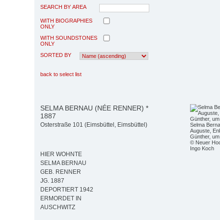
SEARCH BY AREA
WITH BIOGRAPHIES
ONLY
WITH SOUNDSTONES
ONLY
SORTED BY
back to select list
SELMA BERNAU (NÉE RENNER) *
1887
Osterstraße 101 (Eimsbüttel, Eimsbüttel)
Selma Bernau
Auguste, En
Günther, um
© Neuer Hoc
Ingo Koch
HIER WOHNTE
SELMA BERNAU
GEB. RENNER
JG. 1887
DEPORTIERT 1942
ERMORDET IN
AUSCHWITZ