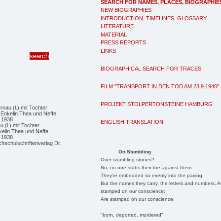
SEARCH FOR NAMES, PLACES, BIOGRAPHIE
NEW BIOGRAPHIES
INTRODUCTION, TIMELINES, GLOSSARY
LITERATURE
MATERIAL
PRESS REPORTS
LINKS
BIOGRAPHICAL SEARCH FOR TRACES
FILM "TRANSPORT IN DEN TOD AM 23.9.1940"
PROJEKT STOLPERTONSTEINE HAMBURG
ENGLISH TRANSLATION
 (l.) mit Tochter
kelin Thea und Neffe
 1938
hschulschriftenverlag Dr.
On Stumbling
Over stumbling stones?
No, no one stubs their toe against them.
They're embedded so evenly into the paving.
But the names they carry, the letters and numbers, A
stamped on our conscience;
Are stamped on our conscience;
"born, deported, murdered"