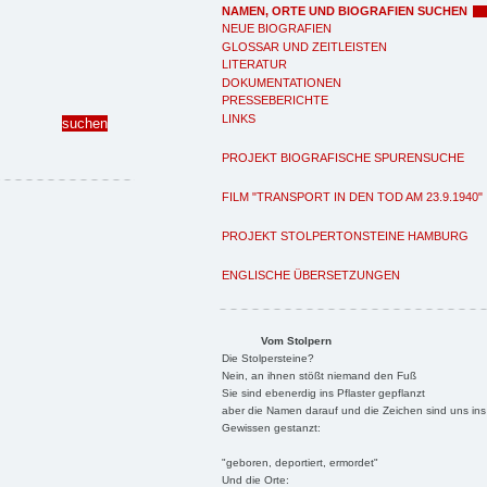
NAMEN, ORTE UND BIOGRAFIEN SUCHEN
NEUE BIOGRAFIEN
GLOSSAR UND ZEITLEISTEN
LITERATUR
DOKUMENTATIONEN
PRESSEBERICHTE
LINKS
PROJEKT BIOGRAFISCHE SPURENSUCHE
FILM "TRANSPORT IN DEN TOD AM 23.9.1940"
PROJEKT STOLPERTONSTEINE HAMBURG
ENGLISCHE ÜBERSETZUNGEN
Vom Stolpern
Die Stolpersteine?
Nein, an ihnen stößt niemand den Fuß
Sie sind ebenerdig ins Pflaster gepflanzt
aber die Namen darauf und die Zeichen sind uns ins
Gewissen gestanzt:
"geboren, deportiert, ermordet"
Und die Orte: