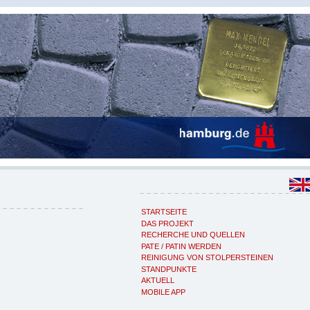
STARTSEITE
DAS PROJEKT
RECHERCHE UND QUELLEN
PATE / PATIN WERDEN
REINIGUNG VON STOLPERSTEINEN
STANDPUNKTE
AKTUELL
MOBILE APP