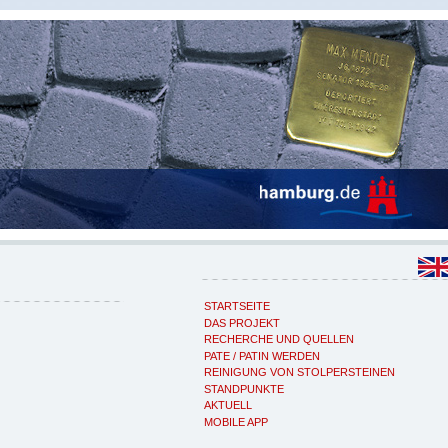
STARTSEITE
DAS PROJEKT
RECHERCHE UND QUELLEN
PATE / PATIN WERDEN
REINIGUNG VON STOLPERSTEINEN
STANDPUNKTE
AKTUELL
MOBILE APP