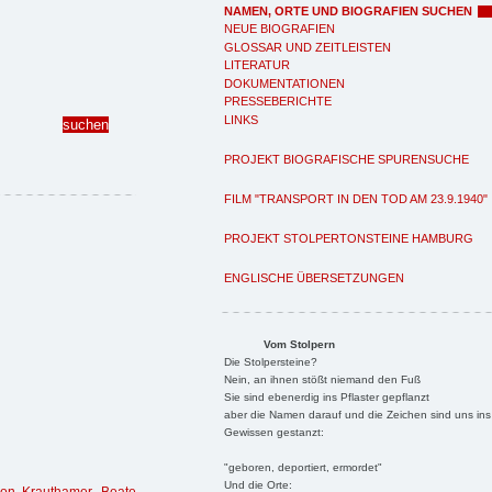
NAMEN, ORTE UND BIOGRAFIEN SUCHEN
NEUE BIOGRAFIEN
GLOSSAR UND ZEITLEISTEN
LITERATUR
DOKUMENTATIONEN
PRESSEBERICHTE
LINKS
PROJEKT BIOGRAFISCHE SPURENSUCHE
FILM "TRANSPORT IN DEN TOD AM 23.9.1940"
PROJEKT STOLPERTONSTEINE HAMBURG
ENGLISCHE ÜBERSETZUNGEN
Vom Stolpern
Die Stolpersteine?
Nein, an ihnen stößt niemand den Fuß
Sie sind ebenerdig ins Pflaster gepflanzt
aber die Namen darauf und die Zeichen sind uns ins
Gewissen gestanzt:
"geboren, deportiert, ermordet"
Und die Orte: