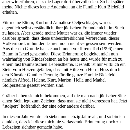
aber wir erfuhren, dass die Lager dort übervoll seien. So hat später
meine Nichte dieses letzte Andenken an die Familie Kurt Bielefeld
erhalten.
Für meine Eltern, Kurt und Annaliese Oeljeschlager, war es
eigentlich selbstverständlich, ihre jüdischen Freunde nicht im Stich
zu lassen. Aber gerade meine Mutter war es, die immer wieder
darüber sprach, dass diese unbeschreiblichen Verbrechen, dieser
Völkermord, in hundert Jahren noch nicht vergessen sein werden.
Aus diesem Grunde hat sie auch noch vor ihrem Tod (1996) einen
Baum in Israel gespendet. Diese Erinnerung begleitet mich nun
wahrhaftig von Kindesbeinen an bis heute und wurde für mich zu
einem fast traumatischen Lebensthema. Deshalb ist mir wirklich ein
Stein vom Herzen gefallen, dass mit Hilfe von Herrn Hess durch
den Künstler Gunther Demnig für die ganze Familie Bielefeld,
nämlich Alfred, Helene, Kurt, Marion, Hella und Mathel
Stolpersteine gesetzt worden sind.
Gräber haben sie nicht bekommen, auf die man nach jüdischer Sitte
einen Stein legt zum Zeichen, dass man sie nicht vergessen hat. Jetzt
"stolpert" hoffentlich der eine oder andere darüber.
In diesem Jahr werde ich siebenundsiebzig Jahre alt, und so bin ich
dankbar, dass ich diese mich nie verlassende Erinnerung noch zu
Lebzeiten sichtbar gemacht habe.