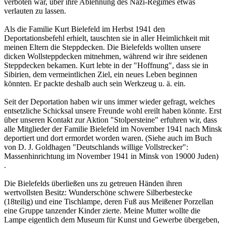
verboten war, über ihre Ablehnung des Nazi-Regimes etwas
verlauten zu lassen.
Als die Familie Kurt Bielefeld im Herbst 1941 den
Deportationsbefehl erhielt, tauschten sie in aller Heimlichkeit mit
meinen Eltern die Steppdecken. Die Bielefelds wollten unsere
dicken Wollsteppdecken mitnehmen, während wir ihre seidenen
Steppdecken bekamen. Kurt lebte in der "Hoffnung", dass sie in
Sibirien, dem vermeintlichen Ziel, ein neues Leben beginnen
könnten. Er packte deshalb auch sein Werkzeug u. ä. ein.
Seit der Deportation haben wir uns immer wieder gefragt, welches
entsetzliche Schicksal unsere Freunde wohl ereilt haben könnte. Erst
über unseren Kontakt zur Aktion "Stolpersteine" erfuhren wir, dass
alle Mitglieder der Familie Bielefeld im November 1941 nach Minsk
deportiert und dort ermordet worden waren. (Siehe auch im Buch
von D. J. Goldhagen "Deutschlands willige Vollstrecker":
Massenhinrichtung im November 1941 in Minsk von 19000 Juden)
.
Die Bielefelds überließen uns zu getreuen Händen ihren
wertvollsten Besitz: Wunderschöne schwere Silberbestecke
(18teilig) und eine Tischlampe, deren Fuß aus Meißener Porzellan
eine Gruppe tanzender Kinder zierte. Meine Mutter wollte die
Lampe eigentlich dem Museum für Kunst und Gewerbe übergeben,