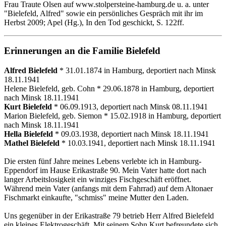
Frau Traute Olsen auf www.stolpersteine-hamburg.de u. a. unter
"Bielefeld, Alfred" sowie ein persönliches Gespräch mit ihr im
Herbst 2009; Apel (Hg.), In den Tod geschickt, S. 122ff.
Erinnerungen an die Familie Bielefeld
Alfred Bielefeld
* 31.01.1874 in Hamburg, deportiert nach Minsk
18.11.1941
Helene Bielefeld, geb. Cohn * 29.06.1878 in Hamburg, deportiert
nach Minsk 18.11.1941
Kurt Bielefeld
* 06.09.1913, deportiert nach Minsk 08.11.1941
Marion Bielefeld, geb. Siemon * 15.02.1918 in Hamburg, deportiert
nach Minsk 18.11.1941
Hella Bielefeld
* 09.03.1938, deportiert nach Minsk 18.11.1941
Mathel Bielefeld
* 10.03.1941, deportiert nach Minsk 18.11.1941
Die ersten fünf Jahre meines Lebens verlebte ich in Hamburg-
Eppendorf im Hause Erikastraße 90. Mein Vater hatte dort nach
langer Arbeitslosigkeit ein winziges Fischgeschäft eröffnet.
Während mein Vater (anfangs mit dem Fahrrad) auf dem Altonaer
Fischmarkt einkaufte, "schmiss" meine Mutter den Laden.
Uns gegenüber in der Erikastraße 79 betrieb Herr Alfred Bielefeld
ein kleines Elektrogeschäft. Mit seinem Sohn Kurt befreundete sich