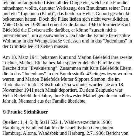
reichte umfangreiche Listen all der Dinge ein, welche die Familie
mitnehmen wollte, darunter Werkzeug, den Brautkranz seiner Frau
und ein "Tagebuch (Kind)", das bei­de zu Hellas Geburt geschenkt
be­kom­men hat­ten. Doch die Pläne ließen sich nicht ver­­­wirklichen.
Mitte Oktober 1939 und er­neut Ende Januar 1940 in­formierte Kurt
Bielefeld die Devisen­stelle darüber, er kön­ne "zurzeit nichts
unternehmen", um auszuwandern. Da hatte die Familie bereits ihre
Wohnung in der Wrangelstraße verlassen und in das "Juden­haus" in
der Grin­del­allee 23 ziehen müssen.
Am 10. März 1941 bekamen Kurt und Marion Bielefeld ihre zweite
Tochter, Mathel. Ein halbes Jahr später erhielt die Familie den
Bescheid zur "Evakuierung". Zusammen mit Kurt Bie­le­­felds Eltern,
die in das "Judenhaus" in der Bundesstraße 43 eingewiesen worden
waren, und Marion Bielefelds Mutter Sippora Siemon, die im
"Judenhaus" in der Rutsch­bahn 25a wohn­te, wurden sie am 18.
November 1941 nach Minsk de­por­tiert. Zu dem Zeit­punkt war
Hella Biele­feld drei Jahre, ihre Schwester Ma­thel gerade ein halbes
Jahr alt. Nie­mand aus der Fa­milie überlebte.
© Frauke Steinhäuser
Quellen: 1; 4; 5; 8; StaH 522-1, Wählerverzeichnis 1930;
Hamburger Familienblatt für die israelitischen Gemeinden
Hamburg, Altona, Wandsbek und Harburg, 2.7.1936; Bericht von