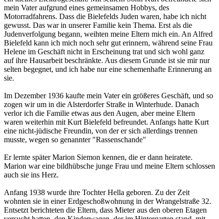
mein Vater aufgrund eines gemeinsamen Hobbys, des
Motorradfahrens. Dass die Bielefelds Juden waren, habe ich nicht
gewusst. Das war in unserer Familie kein Thema. Erst als die
Judenverfolgung begann, weihten meine Eltern mich ein. An Alfred
Bielefeld kann ich mich noch sehr gut erinnern, während seine Frau
Helene im Geschäft nicht in Erscheinung trat und sich wohl ganz
auf ihre Hausarbeit beschränkte. Aus diesem Grunde ist sie mir nur
selten begegnet, und ich habe nur eine schemenhafte Erinnerung an
sie.
Im Dezember 1936 kaufte mein Vater ein größeres Geschäft, und so
zogen wir um in die Alsterdorfer Straße in Winterhude. Danach
verlor ich die Familie etwas aus den Augen, aber meine Eltern
waren weiterhin mit Kurt Bielefeld befreundet. Anfangs hatte Kurt
eine nicht-jüdische Freundin, von der er sich allerdings trennen
musste, wegen so genannter "Rassenschande"
Er lernte später Marion Siemon kennen, die er dann heiratete.
Marion war eine bildhübsche junge Frau und meine Eltern schlossen
auch sie ins Herz.
Anfang 1938 wurde ihre Tochter Hella geboren. Zu der Zeit
wohnten sie in einer Erdgeschoßwohnung in der Wrangelstraße 32.
Entsetzt berichteten die Eltern, dass Mieter aus den oberen Etagen
versucht hatten, den Kinderwagen, der im Hintergarten stand, mit