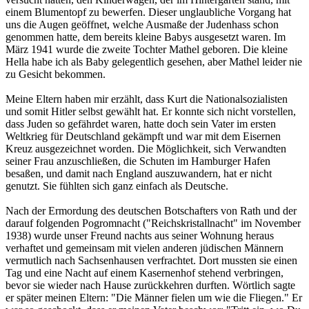
einem Blumentopf zu bewerfen. Dieser unglaubliche Vorgang hat
uns die Augen geöffnet, welche Ausmaße der Judenhass schon
genommen hatte, dem bereits kleine Babys ausgesetzt waren. Im
März 1941 wurde die zweite Tochter Mathel geboren. Die kleine
Hella habe ich als Baby gelegentlich gesehen, aber Mathel leider nie
zu Gesicht bekommen.
Meine Eltern haben mir erzählt, dass Kurt die Nationalsozialisten
und somit Hitler selbst gewählt hat. Er konnte sich nicht vorstellen,
dass Juden so gefährdet waren, hatte doch sein Vater im ersten
Weltkrieg für Deutschland gekämpft und war mit dem Eisernen
Kreuz ausgezeichnet worden. Die Möglichkeit, sich Verwandten
seiner Frau anzuschließen, die Schuten im Hamburger Hafen
besaßen, und damit nach England auszuwandern, hat er nicht
genutzt. Sie fühlten sich ganz einfach als Deutsche.
Nach der Ermordung des deutschen Botschafters von Rath und der
darauf folgenden Pogromnacht ("Reichskristallnacht" im November
1938) wurde unser Freund nachts aus seiner Wohnung heraus
verhaftet und gemeinsam mit vielen anderen jüdischen Männern
vermutlich nach Sachsenhausen verfrachtet. Dort mussten sie einen
Tag und eine Nacht auf einem Kasernenhof stehend verbringen,
bevor sie wieder nach Hause zurückkehren durften. Wörtlich sagte
er später meinen Eltern: "Die Männer fielen um wie die Fliegen." Er