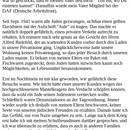
war so geschockt, dass er meinen Vater beschwor: "Tritt ein, wo Du
eintreten kannst!" Daraufhin wurde mein Vater Mitglied bei der
DAF (Deutsche Arbeitsfront).
Seit Sept. 1941 waren alle Juden gezwungen, sichtbar einen gelben
Davidstern mit der Aufschrift "Jude" zu tragen. Das machte es
natürlich doppelt gefährlich, einen privaten Verkehr aufrecht zu
erhalten. Ich erinnere mich sehr genau an das Gesicht des Herrn
Alfred Bielefeld, der an wartenden Kunden vorbei durch den Laden
in unsere Privaträume ging. Unglücklicherweise hatte unsere
Wohnung keinen Privateingang, so dass jeder Besuch durch unseren
Laden musste. Er bekam von meinen Eltern ein Paket mit
Fischwaren zugesteckt, denn Juden hatten inzwischen kaum noch
Möglichkeiten, an Lebensmittel heranzukommen.
Erst im Nachhinein ist mir klar geworden, wie gefährlich diese
Besuche waren. Wie leicht hätte einer unserer Kunden wegen des
hochgeschlossenem Mantelkragens den Verdacht schöpfen können,
dass da wohl ein Jude seinen Judenstern verstecken wollte.
Schließlich waren Denunziationen an der Tagesordnung. Immer
wieder wurde ich deshalb von meinen Eltern beschworen, keiner
Seele von unseren jüdischen Freunden zu erzählen. Damals hatte ich
das Gefühl, nur von Nazis umgeben zu sein. Lange nach dem Krieg
erst habe ich mit meinen Schulfreundinnen darüber gesprochen, und
ich war überrascht zu erfahren, dass es auch in anderen Familien