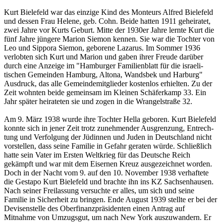
Kurt Bielefeld war das einzige Kind des Monteurs Alfred Bielefeld
und dessen Frau Helene, ge­b. Cohn. Beide hatten 1911 geheiratet,
zwei Jahre vor Kurts Ge­burt. Mitte der 1930er Jahre lernte Kurt die
fünf Jahre jüngere Marion Sie­mon kennen. Sie war die Tochter von
Leo und Sippora Siemon, geborene La­za­­­rus. Im Sommer 1936
verlobten sich Kurt und Marion und gaben ihrer Freu­de darüber
durch eine Anzeige im "Ham­­bur­ger Familienblatt für die isra­eli­
tischen Ge­mein­den Hamburg, Altona, Wands­bek und Harburg"
Ausdruck, das alle Gemein­de­­­mit­glie­der kostenlos erhielten. Zu der
Zeit wohn­ten beide ge­mein­sam im Klei­nen Schä­­­fer­­kamp 33. Ein
Jahr später hei­ra­te­ten sie und zogen in die Wran­gelstraße 32.
Am 9. März 1938 wurde ihre Tochter Hella geboren. Kurt Bielefeld
konnte sich in jener Zeit trotz zunehmender Aus­grenzung, En­t­rech­
tung und Ver­fol­­gung der Jüdinnen und Juden in Deutsch­land nicht
vorstellen, dass seine Familie in Gefahr geraten würde. Schließ­lich
hatte sein Vater im Ersten Welt­krieg für das Deutsche Reich
gekämpft und war mit dem Eisernen Kreuz ausgezeichnet worden.
Doch in der Nacht vom 9. auf den 10. No­vember 1938 verhaftete
die Gestapo Kurt Bielefeld und brachte ihn ins KZ Sachsenhau­sen.
Nach seiner Freilassung versuchte er alles, um sich und seine
Familie in Sicherheit zu bringen. Ende August 1939 stellte er bei der
Devi­sen­stelle des Oberfinanzpräsidenten einen Antrag auf
Mitnahme von Um­zugsgut, um nach New York auszuwandern. Er