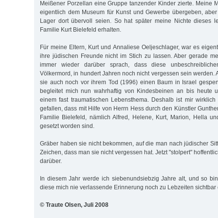
Meißener Porzellan eine Gruppe tanzender Kinder zierte. Meine M
eigentlich dem Museum für Kunst und Gewerbe übergeben, aber w
Lager dort übervoll seien. So hat später meine Nichte dieses 
Familie Kurt Bielefeld erhalten.
Für meine Eltern, Kurt und Annaliese Oeljeschlager, war es eigentl
ihre jüdischen Freunde nicht im Stich zu lassen. Aber gerade me
immer wieder darüber sprach, dass diese unbeschreibliche
Völkermord, in hundert Jahren noch nicht vergessen sein werden.
sie auch noch vor ihrem Tod (1996) einen Baum in Israel gespe
begleitet mich nun wahrhaftig von Kindesbeinen an bis heute 
einem fast traumatischen Lebensthema. Deshalb ist mir wirklic
gefallen, dass mit Hilfe von Herrn Hess durch den Künstler Gunth
Familie Bielefeld, nämlich Alfred, Helene, Kurt, Marion, Hella u
gesetzt worden sind.
Gräber haben sie nicht bekommen, auf die man nach jüdischer Sitt
Zeichen, dass man sie nicht vergessen hat. Jetzt "stolpert" hoffentl
darüber.
In diesem Jahr werde ich siebenundsiebzig Jahre alt, und so bin
diese mich nie verlassende Erinnerung noch zu Lebzeiten sichtbar
© Traute Olsen, Juli 2008