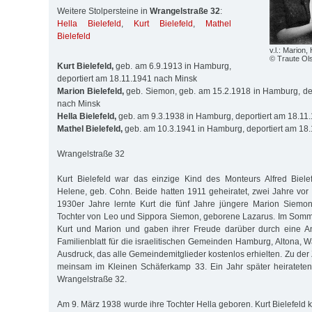
Weitere Stolpersteine in
Wrangelstraße 32
:
Hella Bielefeld
,
Kurt Bielefeld
,
Mathel
Bielefeld
v.l.: Marion,
© Traute Ol
Kurt Bielefeld,
geb. am 6.9.1913 in Hamburg,
deportiert am 18.11.1941 nach Minsk
Marion Bielefeld,
geb. Siemon, geb. am 15.2.1918 in Hamburg, de
nach Minsk
Hella Bielefeld,
geb. am 9.3.1938 in Hamburg, deportiert am 18.11
Mathel Bielefeld,
geb. am 10.3.1941 in Hamburg, deportiert am 18
Wrangelstraße 32
Kurt Bielefeld war das einzige Kind des Monteurs Alfred Biel
Helene, ge­b. Cohn. Beide hatten 1911 geheiratet, zwei Jahre vor K
1930er Jahre lernte Kurt die fünf Jahre jüngere Marion Sie­mo
Tochter von Leo und Sippora Siemon, geborene La­za­­­rus. Im Som
Kurt und Marion und gaben ihrer Freu­de darüber durch eine An
Familienblatt für die isra­eli­tischen Ge­mein­den Hamburg, Altona,
Ausdruck, das alle Gemein­de­­­mit­glie­der kostenlos erhielten. Zu de
mein­sam im Klei­nen Schä­­­fer­­kamp 33. Ein Jahr später hei­ra­te­
Wran­gelstraße 32.
Am 9. März 1938 wurde ihre Tochter Hella geboren. Kurt Bielefeld ko