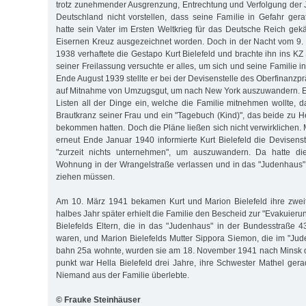
trotz zunehmender Aus­grenzung, En­t­rech­tung und Ver­fol­­gung de
Deutsch­land nicht vorstellen, dass seine Familie in Gefahr gera
hatte sein Vater im Ersten Welt­krieg für das Deutsche Reich ge
Eisernen Kreuz ausgezeichnet worden. Doch in der Nacht vom 9.
1938 verhaftete die Gestapo Kurt Bielefeld und brachte ihn ins K
seiner Freilassung versuchte er alles, um sich und seine Familie in
Ende August 1939 stellte er bei der Devi­sen­stelle des Oberfinanzp
auf Mitnahme von Um­zugsgut, um nach New York auszuwandern. E
Listen all der Dinge ein, welche die Familie mitnehmen wollte, 
Brautkranz seiner Frau und ein "Tagebuch (Kind)", das bei­de zu 
be­kom­men hat­ten. Doch die Pläne ließen sich nicht ver­­­wirklichen
er­neut Ende Januar 1940 in­formierte Kurt Bielefeld die Devisen­st
"zurzeit nichts unternehmen", um auszuwandern. Da hatte die
Wohnung in der Wrangelstraße verlassen und in das "Juden­haus" i
ziehen müssen.
Am 10. März 1941 bekamen Kurt und Marion Bielefeld ihre zweit
halbes Jahr später erhielt die Familie den Bescheid zur "Evakuier
Bie­le­­felds Eltern, die in das "Judenhaus" in der Bundesstraße
waren, und Marion Bielefelds Mutter Sippora Siemon, die im "Jud
bahn 25a wohn­te, wurden sie am 18. November 1941 nach Minsk de­
punkt war Hella Biele­feld drei Jahre, ihre Schwester Ma­thel gera
Nie­mand aus der Fa­milie überlebte.
© Frauke Steinhäuser