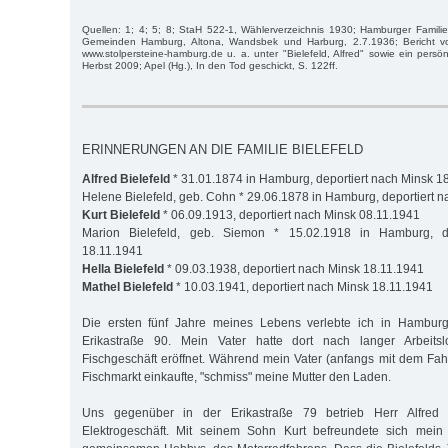
Quellen: 1; 4; 5; 8; StaH 522-1, Wählerverzeichnis 1930; Hamburger Familienb
Gemeinden Hamburg, Altona, Wandsbek und Harburg, 2.7.1936; Bericht v
www.stolpersteine-hamburg.de u. a. unter "Bielefeld, Alfred" sowie ein persö
Herbst 2009; Apel (Hg.), In den Tod geschickt, S. 122ff.
ERINNERUNGEN AN DIE FAMILIE BIELEFELD
Alfred Bielefeld
* 31.01.1874 in Hamburg, deportiert nach Minsk 1
Helene Bielefeld, geb. Cohn * 29.06.1878 in Hamburg, deportiert 
Kurt Bielefeld
* 06.09.1913, deportiert nach Minsk 08.11.1941
Marion Bielefeld, geb. Siemon * 15.02.1918 in Hamburg, d
18.11.1941
Hella Bielefeld
* 09.03.1938, deportiert nach Minsk 18.11.1941
Mathel Bielefeld
* 10.03.1941, deportiert nach Minsk 18.11.1941
Die ersten fünf Jahre meines Lebens verlebte ich in Hambur
Erikastraße 90. Mein Vater hatte dort nach langer Arbeitslo
Fischgeschäft eröffnet. Während mein Vater (anfangs mit dem Fah
Fischmarkt einkaufte, "schmiss" meine Mutter den Laden.
Uns gegenüber in der Erikastraße 79 betrieb Herr Alfred B
Elektrogeschäft. Mit seinem Sohn Kurt befreundete sich mein