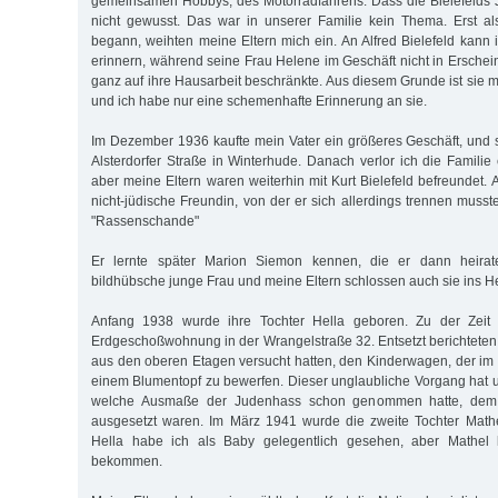
gemeinsamen Hobbys, des Motorradfahrens. Dass die Bielefelds 
nicht gewusst. Das war in unserer Familie kein Thema. Erst al
begann, weihten meine Eltern mich ein. An Alfred Bielefeld kann 
erinnern, während seine Frau Helene im Geschäft nicht in Erschei
ganz auf ihre Hausarbeit beschränkte. Aus diesem Grunde ist sie m
und ich habe nur eine schemenhafte Erinnerung an sie.
Im Dezember 1936 kaufte mein Vater ein größeres Geschäft, und 
Alsterdorfer Straße in Winterhude. Danach verlor ich die Famili
aber meine Eltern waren weiterhin mit Kurt Bielefeld befreundet. 
nicht-jüdische Freundin, von der er sich allerdings trennen muss
"Rassenschande"
Er lernte später Marion Siemon kennen, die er dann heirat
bildhübsche junge Frau und meine Eltern schlossen auch sie ins H
Anfang 1938 wurde ihre Tochter Hella geboren. Zu der Zeit 
Erdgeschoßwohnung in der Wrangelstraße 32. Entsetzt berichteten 
aus den oberen Etagen versucht hatten, den Kinderwagen, der im H
einem Blumentopf zu bewerfen. Dieser unglaubliche Vorgang hat u
welche Ausmaße der Judenhass schon genommen hatte, dem b
ausgesetzt waren. Im März 1941 wurde die zweite Tochter Mathe
Hella habe ich als Baby gelegentlich gesehen, aber Mathel l
bekommen.