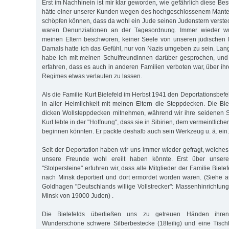
Erst im Nachhinein ist mir klar geworden, wie gefährlich diese Be
hätte einer unserer Kunden wegen des hochgeschlossenem Mante
schöpfen können, dass da wohl ein Jude seinen Judenstern verstec
waren Denunziationen an der Tagesordnung. Immer wieder w
meinen Eltern beschworen, keiner Seele von unseren jüdischen 
Damals hatte ich das Gefühl, nur von Nazis umgeben zu sein. Lan
habe ich mit meinen Schulfreundinnen darüber gesprochen, und 
erfahren, dass es auch in anderen Familien verboten war, über ih
Regimes etwas verlauten zu lassen.
Als die Familie Kurt Bielefeld im Herbst 1941 den Deportationsbefeh
in aller Heimlichkeit mit meinen Eltern die Steppdecken. Die Bie
dicken Wollsteppdecken mitnehmen, während wir ihre seidenen
Kurt lebte in der "Hoffnung", dass sie in Sibirien, dem vermeintlich
beginnen könnten. Er packte deshalb auch sein Werkzeug u. ä. ein.
Seit der Deportation haben wir uns immer wieder gefragt, welches
unsere Freunde wohl ereilt haben könnte. Erst über unsere
"Stolpersteine" erfuhren wir, dass alle Mitglieder der Familie Bie
nach Minsk deportiert und dort ermordet worden waren. (Siehe 
Goldhagen "Deutschlands willige Vollstrecker": Massenhinrichtu
Minsk von 19000 Juden) .
Die Bielefelds überließen uns zu getreuen Händen ihren w
Wunderschöne schwere Silberbestecke (18teilig) und eine Tisc