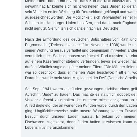
Meine Eltern haben mir erzählt, dass Kurt die Nationalsozialisten 
gewählt hat. Er konnte sich nicht vorstellen, dass Juden so gefä
sein Vater im ersten Weltkrieg für Deutschland gekämpft und war 
ausgezeichnet worden. Die Möglichkeit, sich Verwandten seiner F
Schuten im Hamburger Hafen besaßen, und damit nach England 
nicht genutzt. Sie fühlten sich ganz einfach als Deutsche.
Nach der Ermordung des deutschen Botschafters von Rath und 
Pogromnacht ("Reichskristallnacht" im November 1938) wurde un
seiner Wohnung heraus verhaftet und gemeinsam mit vielen ande
vermutlich nach Sachsenhausen verfrachtet. Dort mussten sie ei
auf einem Kasernenhof stehend verbringen, bevor sie wieder na
durften. Wörtlich sagte er später meinen Eltern: "Die Männer fielen
war so geschockt, dass er meinen Vater beschwor: "Tritt ein, wo
Daraufhin wurde mein Vater Mitglied bei der DAF (Deutsche Arbeitsf
Seit Sept. 1941 waren alle Juden gezwungen, sichtbar einen gel
Aufschrift "Jude" zu tragen. Das machte es natürlich doppelt gef
Verkehr aufrecht zu erhalten. Ich erinnere mich sehr genau an
Alfred Bielefeld, der an wartenden Kunden vorbei durch den Laden
ging. Unglücklicherweise hatte unsere Wohnung keinen Private
Besuch durch unseren Laden musste. Er bekam von meinen E
Fischwaren zugesteckt, denn Juden hatten inzwischen kaum no
Lebensmittel heranzukommen.