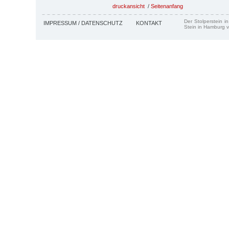
druckansicht
/
Seitenanfang
Der Stolperstein i
IMPRESSUM / DATENSCHUTZ
KONTAKT
Stein in Hamburg v