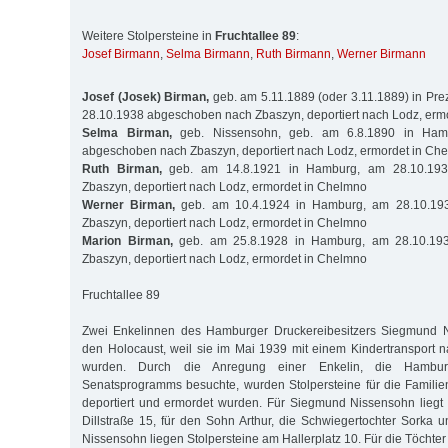
Weitere Stolpersteine in
Fruchtallee 89
:
Josef Birmann
,
Selma Birmann
,
Ruth Birmann
,
Werner Birmann
Josef (Josek) Birman,
geb. am 5.11.1889 (oder 3.11.1889) in Pre
28.10.1938 abgeschoben nach Zbaszyn, deportiert nach Lodz, erm
Selma Birman,
geb. Nissensohn, geb. am 6.8.1890 in Ham
abgeschoben nach Zbaszyn, deportiert nach Lodz, ermordet in Ch
Ruth Birman,
geb. am 14.8.1921 in Hamburg, am 28.10.19
Zbaszyn, deportiert nach Lodz, ermordet in Chelmno
Werner Birman,
geb. am 10.4.1924 in Hamburg, am 28.10.1
Zbaszyn, deportiert nach Lodz, ermordet in Chelmno
Marion Birman,
geb. am 25.8.1928 in Hamburg, am 28.10.19
Zbaszyn, deportiert nach Lodz, ermordet in Chelmno
Fruchtallee 89
Zwei Enkelinnen des Hamburger Druckereibesitzers Siegmund N
den Holo­caust, weil sie im Mai 1939 mit einem Kindertransport 
wurden. Durch die Anregung einer Enkelin, die Hamb
Senatsprogramms besuchte, wurden Stolpersteine für die Familienm
deportiert und ermordet wurden. Für Siegmund Nissensohn liegt e
Dillstraße 15, für den Sohn Arthur, die Schwiegertochter Sorka
Nissensohn liegen Stolpersteine am Haller­­platz 10. Für die Töchter