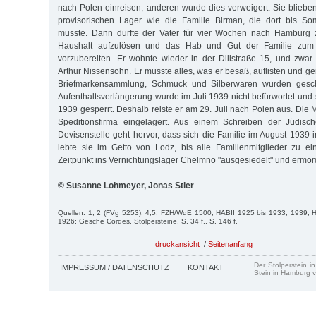
nach Polen einreisen, anderen wurde dies verweigert. Sie blieb
provisorischen Lager wie die Familie Birman, die dort bis S
musste. Dann durfte der Vater für vier Wochen nach Hamburg 
Haushalt aufzulösen und das Hab und Gut der Familie zum
vorzubereiten. Er wohnte wieder in der Dill­straße 15, und zw
Arthur Nissensohn. Er musste alles, was er besaß, auflisten und 
Briefmarkensammlung, Schmuck und Silber­waren wurden ge­sch
Aufenthaltsverlängerung wurde im Juli 1939 nicht befürwortet und
1939 gesperrt. Deshalb reiste er am 29. Juli nach Polen aus. Die
Speditionsfirma eingelagert. Aus einem Schrei­ben der Jüdi­s
Devisenstelle geht hervor, dass sich die Familie im Au­gust 1939 i
lebte sie im Getto von Lodz, bis alle Familienmitglieder zu e
Zeitpunkt ins Vernichtungslager Chelmno "ausgesiedelt" und er­mo
© Susanne Lohmeyer, Jonas Stier
Quellen: 1; 2 (FVg 5253); 4;5; FZH/WdE 1500; HABII 1925 bis 1933, 1939;
1926; Gesche Cordes, Stolpersteine, S. 34 f., S. 146 f.
druckansicht
/
Seitenanfang
Der Stolperstein i
IMPRESSUM / DATENSCHUTZ
KONTAKT
Stein in Hamburg v