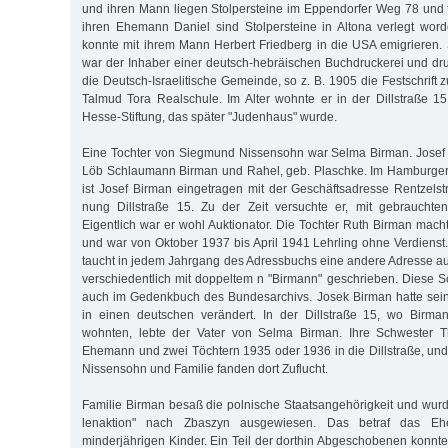
und ihren Mann liegen Stolpersteine im Eppen­dorfer Weg 78 und
ihren Ehemann Daniel sind Stolpersteine in Altona verlegt wor
konnte mit ihrem Mann Herbert Friedberg in die USA emigrieren
war der Inhaber einer deutsch-hebräischen Buch­dru­ckerei und druc
die Deutsch-Israelitische Gemeinde, so z. B. 1905 die Fest­schrift 
Talmud Tora Realschule. Im Alter wohnte er in der Dill­stra­ße
Hesse-Stiftung, das später "Judenhaus" wurde.
Eine Tochter von Siegmund Nissensohn war Selma Birman. Josef 
Löb Schlau­mann Birman und Rahel, geb. Plaschke. Im Hamburge
ist Josef Birman eingetragen mit der Geschäftsadresse Rentzel
nung Dillstraße 15. Zu der Zeit versuchte er, mit gebraucht
Eigentlich war er wohl Auktionator. Die Tochter Ruth Birman mach
und war von Oktober 1937 bis April 1941 Lehrling ohne Verdienst
taucht in jedem Jahrgang des Adressbuchs eine andere Adresse 
verschiedentlich mit doppeltem n "Birmann" geschrieben. Diese Sc
auch im Gedenk­buch des Bundes­archivs. Josek Birman hatte se
in einen deutschen verändert. In der Dillstraße 15, wo Birma
wohnten, lebte der Vater von Selma Birman. Ihre Schwester T
Ehemann und zwei Töchtern 1935 oder 1936 in die Dill­straße, und
Nissensohn und Familie fanden dort Zu­flucht.
Familie Birman besaß die polnische Staatsangehörigkeit und wu
len­aktion" nach Zbaszyn ausgewiesen. Das betraf das Eh
minderjährigen Kin­der. Ein Teil der dorthin Abgeschobenen konn