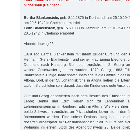
Edith Blankenstein
,
Dr. Karl Kaufmann
,
Max Kaufmann
,
An
Michelsohn (Reinbach)
Bertha Blankenstein,
geb. 8.11.1876 in Dortmund, am 25.10.1941
am 20.5.1942 in Chelmno ermordet
Edith Blankenstein,
geb.15.5.1883 in Hamburg, am 25.10.1941 nac
20.5.1942 in Chelmno ermordet
Abendrothsweg 23
1879 zog Bertha Blankenstein mit ihrem Bruder Curt und den 
Hermann (Herz) Blankenstein und seiner Frau Emma Eleonore, g
Dortmund nach Hamburg. Sie lebten zunächst in St. Georg a
weitere Geschwister geboren wurden: 1879 Georg, 1883 Edi
Blankenstein. Einige Jahre später übersiedelte die Familie in das
Altona. Dort, in der St. Johanniskirche in Altona, ließen die Elter
taufen. Sie achteten sehr darauf, dass die Kinder eine gute Ausbi
Curt und Georg absolvierten nach dem Besuch des Christianeu
Lehre; Bertha und Edith ließen sich zu Lehrerinnen au
Lehrerinnenseminar in Hamburg, Edith in Altona. Wie viele ihrer 
beide Schwestern zunächst an Privatschulen, bevor sie in den öf
übernommen wurden. Eine solche Festanstellung bedeutete ei
dotierten Arbeitsplatz mit Pensionsanspruch. Seit 1913 teilten s
Wohnung im ersten Stock des Abendrothswegs 23. Beide bliebe