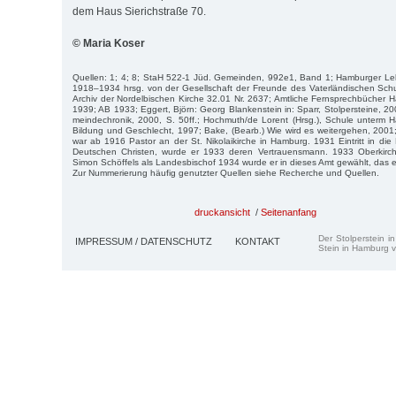
dem Haus Sierichstraße 70.
© Maria Koser
Quellen: 1; 4; 8; StaH 522-1 Jüd. Gemeinden, 992e1, Band 1; Hamburger Leh
1918–1934 hrsg. von der Gesellschaft der Freunde des Vaterländischen Sch
Archiv der Nordelbischen Kirche 32.01 Nr. 2637; Amtliche Fernsprechbüche
1939; AB 1933; Eggert, Björn: Georg Blankenstein in: Sparr, Stolpersteine, 20
mein­dechronik, 2000, S. 50ff.; Hochmuth/de Lorent (Hrsg.), Schule unterm 
Bil­dung und Geschlecht, 1997; Bake, (Bearb.) Wie wird es weitergehen, 200
war ab 1916 Pastor an der St. Nikolaikirche in Hamburg. 1931 Eintritt in di
Deut­schen Christen, wurde er 1933 deren Vertrauensmann. 1933 Oberkirch
Simon Schöffels als Landesbischof 1934 wurde er in dieses Amt gewählt, das e
Zur Nummerierung häufig genutzter Quellen siehe Recherche und Quellen.
druckansicht
/
Seitenanfang
Der Stolperstein i
IMPRESSUM / DATENSCHUTZ
KONTAKT
Stein in Hamburg v