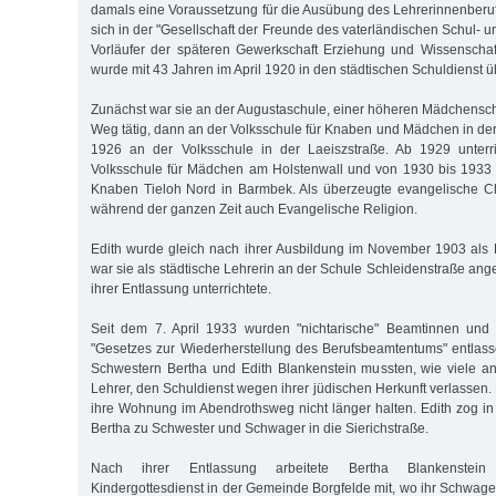
damals eine Voraussetzung für die Ausübung des Lehrerinnenberuf
sich in der "Gesellschaft der Freunde des vaterländischen Schul-
Vorläufer der späteren Gewerkschaft Erziehung und Wissenschaf
wurde mit 43 Jahren im April 1920 in den städtischen Schuldienst
Zunächst war sie an der Augustaschule, einer höheren Mädchens
Weg tätig, dann an der Volksschule für Knaben und Mädchen in der
1926 an der Volksschule in der Laeisz­straße. Ab 1929 unterr
Volksschule für Mädchen am Holstenwall und von 1930 bis 1933 
Knaben Tieloh Nord in Barmbek. Als überzeugte evangelische Chri
während der ganzen Zeit auch Evangelische Religion.
Edith wurde gleich nach ihrer Ausbildung im November 1903 als L
war sie als städtische Lehrerin an der Schule Schleidenstraße anges
ihrer Entlassung unterrichtete.
Seit dem 7. April 1933 wurden "nichtarische" Beamtinnen und
"Gesetzes zur Wiederherstellung des Berufsbeamtentums" entlass
Schwestern Bertha und Edith Blankenstein mussten, wie viele a
Lehrer, den Schuldienst wegen ihrer jüdischen Herkunft verlassen
ihre Wohnung im Abendrothsweg nicht länger halten. Edith zog in 
Bertha zu Schwester und Schwager in die Sierichstraße.
Nach ihrer Entlassung arbeitete Bertha Blankenstein
Kindergottesdienst in der Gemeinde Borgfelde mit, wo ihr Schwager 