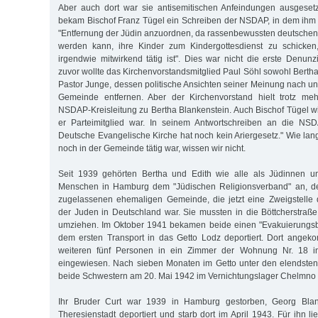
Aber auch dort war sie antisemitischen Anfeindungen ausgese
bekam Bischof Franz Tügel ein Schreiben der NSDAP, in dem ihm
"Entfernung der Jüdin anzuordnen, da rassenbewussten deutschen 
werden kann, ihre Kinder zum Kindergottesdienst zu schicken
irgendwie mitwirkend tätig ist". Dies war nicht die erste Denunz
zuvor wollte das Kirchenvorstandsmitglied Paul Söhl sowohl Berth
Pastor Junge, dessen politische Ansichten seiner Meinung nach un
Gemeinde entfernen. Aber der Kirchenvorstand hielt trotz me
NSDAP-Kreisleitung zu Bertha Blankenstein. Auch Bischof Tügel wi
er Parteimitglied war. In seinem Antwortschreiben an die NSD
Deutsche Evangelische Kirche hat noch kein Ariergesetz." Wie lan
noch in der Gemeinde tätig war, wissen wir nicht.
Seit 1939 gehörten Bertha und Edith wie alle als Jüdinnen u
Menschen in Hamburg dem "Jüdischen Religionsverband" an, de
zugelassenen ehemaligen Gemeinde, die jetzt eine Zweigstelle 
der Juden in Deutschland war. Sie mussten in die Böttcherstraße
umziehen. Im Oktober 1941 bekamen beide einen "Evakuierungsb
dem ersten Transport in das Getto Lodz deportiert. Dort angek
weiteren fünf Personen in ein Zimmer der Wohnung Nr. 18 i
eingewiesen. Nach sieben Monaten im Getto unter den elendst
beide Schwestern am 20. Mai 1942 im Vernichtungslager Chelmno 
Ihr Bruder Curt war 1939 in Hamburg gestorben, Georg Bla
Theresienstadt deportiert und starb dort im April 1943. Für ihn lie