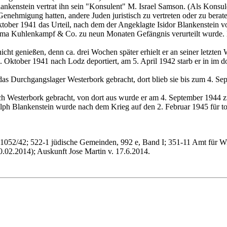
nkenstein vertrat ihn sein "Konsulent" M. Israel Samson. (Als Konsule
enehmigung hatten, andere Juden juristisch zu vertreten oder zu berat
tober 1941 das Urteil, nach dem der Angeklagte Isidor Blankenstein 
rma Kuhlenkampf & Co. zu neun Monaten Gefängnis verurteilt wurde. Di
nicht genießen, denn ca. drei Wochen später erhielt er an seiner letzt
 Oktober 1941 nach Lodz deportiert, am 5. April 1942 starb er in im do
as Durchgangslager Westerbork gebracht, dort blieb sie bis zum 4. Se
ch Westerbork gebracht, von dort aus wurde er am 4. September 1944 
lph Blankenstein wurde nach dem Krieg auf den 2. Februar 1945 für tot
n, 1052/42; 522-1 jüdische Gemeinden, 992 e, Band I; 351-11 Amt fü
.02.2014); Auskunft Jose Martin v. 17.6.2014.