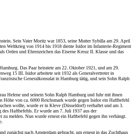
tein. Sein Vater Moritz war 1853, seine Mutter Sybilla am 29. April
ten Weltkrieg von 1914 bis 1918 diente Isidor im Infanterie-Regiment
t als Orden und Ehrenzeichen das Eiserne Kreuz II. Klasse und das
 Hamburg. Das Paar heiratete am 22. Oktober 1921, und am 29.
 15 III. Isidor arbeitete seit 1932 als Generalvertreter in
ranzösische Generalkonsulat in Hamburg tätig, und sein Sohn Ralph
er Frau Helene und seinem Sohn Ralph Hamburg und fuhr mit ihnen
n Höhe von ca. 6000 Reichsmark wurde gegen Isidor ein Haftbefehl
uchen wollte, wurde er in Kleve (Düsseldorf) verhaftet und am 3.
g des Haftbefehls. Er wurde am 7. Juli 1937 aus der
zei zu melden. Nun wurde erneut ein Haftbefehl gegen ihn verhängt.
e.
t und zunächst nach Amsterdam gebracht, um erneut in das Zuchthaus