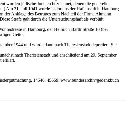
nt wurden jüdische Juristen bezeichnet, denen die generelle
en.) Am 21. Juli 1941 wurde Isidor aus der Haftanstalt in Hamburg
von der Anklage des Betruges zum Nachteil der Firma Altmann
ese Strafe galt durch die Untersuchungshaft als verbüßt.
en Wohnadresse in Hamburg, der Heinrich-Barth-Straße 10 (bei
rtigen Getto.
ptember 1944 und wurde dann nach Theresienstadt deportiert. Sie
zunächst nach Theresienstadt und anschließend am 29. September
 erklärt.
r Wiedergutmachung, 14540, 45669; www.bundesarchiv/gedenkbuch