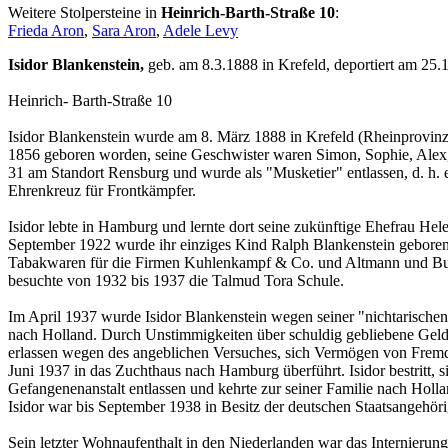
Weitere Stolpersteine in
Heinrich-Barth-Straße 10
:
Frieda Aron
,
Sara Aron
,
Adele Levy
Isidor Blankenstein,
geb. am 8.3.1888 in Krefeld, deportiert am 25.
Heinrich- Barth-Straße 10
Isidor Blankenstein wurde am 8. März 1888 in Krefeld (Rheinprovinz)
1856 geboren worden, seine Geschwister waren Simon, Sophie, Alex, J
31 am Standort Rensburg und wurde als "Musketier" entlassen, d. h. e
Ehrenkreuz für Frontkämpfer.
Isidor lebte in Hamburg und lernte dort seine zukünftige Ehefrau H
September 1922 wurde ihr einziges Kind Ralph Blankenstein geboren. 
Tabakwaren für die Firmen Kuhlenkampf & Co. und Altmann und Budde
besuchte von 1932 bis 1937 die Talmud Tora Schule.
Im April 1937 wurde Isidor Blankenstein wegen seiner "nichtarische
nach Holland. Durch Unstimmigkeiten über schuldig gebliebene Gel
erlassen wegen des angeblichen Versuches, sich Vermögen von Fremden
Juni 1937 in das Zuchthaus nach Hamburg überführt. Isidor bestritt, 
Gefangenenanstalt entlassen und kehrte zur seiner Familie nach Holla
Isidor war bis September 1938 in Besitz der deutschen Staatsangehörig
Sein letzter Wohnaufenthalt in den Niederlanden war das Internieru