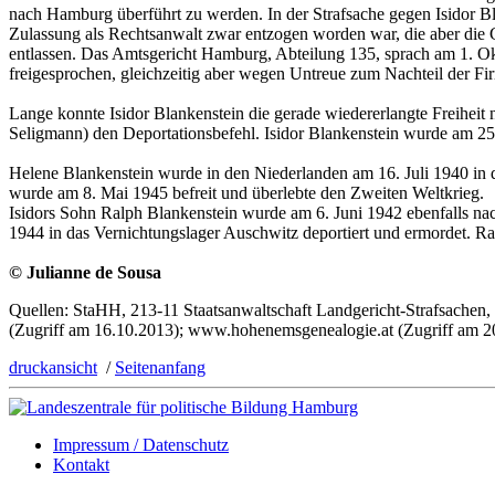
nach Hamburg überführt zu werden. In der Strafsache gegen Isidor Bla
Zulassung als Rechtsanwalt zwar entzogen worden war, die aber die G
entlassen. Das Amtsgericht Hamburg, Abteilung 135, sprach am 1. Ok
freigesprochen, gleichzeitig aber wegen Untreue zum Nachteil der Fi
Lange konnte Isidor Blankenstein die gerade wiedererlangte Freiheit 
Seligmann) den Deportationsbefehl. Isidor Blankenstein wurde am 25.
Helene Blankenstein wurde in den Niederlanden am 16. Juli 1940 in d
wurde am 8. Mai 1945 befreit und überlebte den Zweiten Weltkrieg.
Isidors Sohn Ralph Blankenstein wurde am 6. Juni 1942 ebenfalls na
1944 in das Vernichtungslager Auschwitz deportiert und ermordet. Ra
© Julianne de Sousa
Quellen: StaHH, 213-11 Staatsanwaltschaft Landgericht-Strafsache
(Zugriff am 16.10.2013); www.hohenemsgenealogie.at (Zugriff am 20
druckansicht
/
Seitenanfang
Impressum / Datenschutz
Kontakt