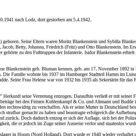
10.1941 nach Lodz, dort gestorben am 5.4.1942.
 geboren. Seine Eltern waren Moritz Blankenstein und Sybilla Blankens
acob, Betty, Johanna, Friedrich (Fritz) und Otto Blankenstein. Im Ers
r gehörte zu den Fußtruppen der Infanterie. Isidor Blankenstein erhiel
elene Blankenstein geb. Bluman kennen, geb. am 17. November 1892 in
Die Familie wohnte bis 1937 im Hamburger Stadtteil Hamm im Luisenweg
. Seine Frau Helene war von 1932 bis 1935 als Sekretärin für das F
n" Herkunft seine Vertretung entzogen. Daraufhin verließ er mit sein
dbeträge bei den Firmen Kuhlenkampf & Co. und Altmann und Budde i
 rechtswidrig zu verschaffen. Als er seine Mutter in Deutschland bes
sich strafbar gemacht zu haben und beantragte erfolgreich die Aufhebun
nd zurück. Doch dadurch entzog er sich der Auflage, sich bei der Poli
keit, die er jedoch im Zuge seiner Ausreise verlor und staatenlos wurd
ngslager in Hoorn (Nord Holland). Dort wurde er 1940 wieder verhafte