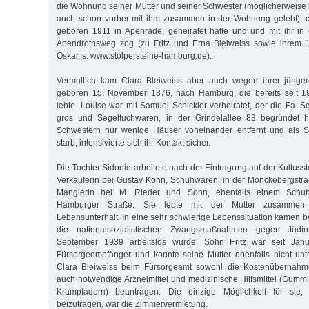
die Wohnung seiner Mutter und seiner Schwester (möglicherweise
auch schon vorher mit ihm zusammen in der Wohnung gelebt), 
geboren 1911 in Apenrade, geheiratet hatte und und mit ihr i
Abendrothsweg zog (zu Fritz und Erna Bleiweiss sowie ihrem
Oskar, s. www.stolpersteine-hamburg.de).
Vermutlich kam Clara Bleiweiss aber auch wegen ihrer jünger
geboren 15. November 1876, nach Hamburg, die bereits seit 1
lebte. Louise war mit Samuel Schickler verheiratet, der die Fa. Sc
gros und Segeltuchwaren, in der Grindelallee 83 begründet h
Schwestern nur wenige Häuser voneinander entfernt und als S
starb, intensivierte sich ihr Kontakt sicher.
Die Tochter Sidonie arbeitete nach der Eintragung auf der Kultusst
Verkäuferin bei Gustav Kohn, Schuhwaren, in der Mönckebergstra
Manglerin bei M. Rieder und Sohn, ebenfalls einem Schuh
Hamburger Straße. Sie lebte mit der Mutter zusammen
Lebensunterhalt. In eine sehr schwierige Lebenssituation kamen b
die nationalsozialistischen Zwangsmaßnahmen gegen Jüd
September 1939 arbeitslos wurde. Sohn Fritz war seit Jan
Fürsorgeempfänger und konnte seine Mutter ebenfalls nicht unt
Clara Bleiweiss beim Fürsorgeamt sowohl die Kostenübernahme
auch notwendige Arzneimittel und medizinische Hilfsmittel (Gumm
Krampfadern) beantragen. Die einzige Möglichkeit für sie,
beizutragen, war die Zimmervermietung.