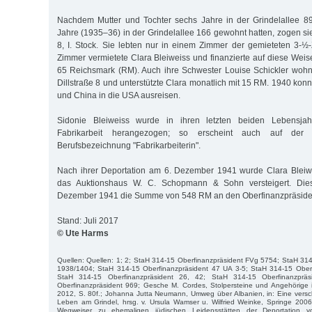
Nachdem Mutter und Tochter sechs Jahre in der Grindelallee 
Jahre (1935–36) in der Grindelallee 166 gewohnt hatten, zogen sie
8, I. Stock. Sie lebten nur in einem Zimmer der gemieteten 3-
Zimmer vermietete Clara Bleiweiss und finanzierte auf diese Wei
65 Reichsmark (RM). Auch ihre Schwester Louise Schickler wohnt
Dillstraße 8 und unterstützte Clara monatlich mit 15 RM. 1940 konn
und China in die USA ausreisen.
Sidonie Bleiweiss wurde in ihren letzten beiden Lebensja
Fabrikarbeit herangezogen; so erscheint auch auf der De
Berufsbezeichnung "Fabrikarbeiterin".
Nach ihrer Deportation am 6. Dezember 1941 wurde Clara Bleiw
das Auktionshaus W. C. Schopmann & Sohn versteigert. Die
Dezember 1941 die Summe von 548 RM an den Oberfinanzpräside
Stand: Juli 2017
© Ute Harms
Quellen: Quellen: 1; 2; StaH 314-15 Oberfinanzpräsident FVg 5754; StaH 31
1938/1404; StaH 314-15 Oberfinanzpräsident 47 UA 3-5; StaH 314-15 Ober
StaH 314-15 Oberfinanzpräsident 26, 42; StaH 314-15 Oberfinanzprä
Oberfinanzpräsident 969; Gesche M. Cordes, Stolpersteine und Angehörige
2012, S. 80f.; Johanna Jutta Neumann, Umweg über Albanien, in: Eine vers
Leben am Grindel, hrsg. v. Ursula Wamser u. Wilfried Weinke, Springe 2006
Wegweiser zu ehemaligen jüdischen Leidensstätten der Deportation