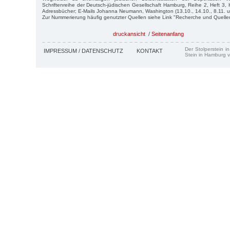
Schriftenreihe der Deutsch-jüdischen Gesellschaft Hamburg, Reihe 2, Heft 
Adressbücher; E-Mails Johanna Neumann, Washington (13.10., 14.10., 8.11. u
Zur Nummerierung häufig genutzter Quellen siehe Link "Recherche und Quelle
druckansicht
/
Seitenanfang
Der Stolperstein i
IMPRESSUM / DATENSCHUTZ
KONTAKT
Stein in Hamburg v