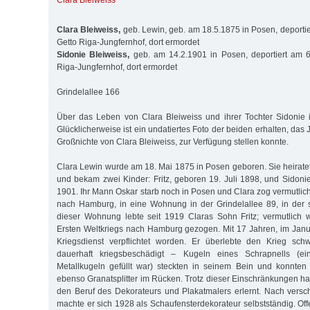
Clara Bleiweiss
Clara Bleiweiss,
geb. Lewin, geb. am 18.5.1875 in Posen, deportie
Getto Riga-Jungfernhof, dort ermordet
Sidonie Bleiweiss,
geb. am 14.2.1901 in Posen, deportiert am 6
Riga-Jungfernhof, dort ermordet
Grindelallee 166
Über das Leben von Clara Bleiweiss und ihrer Tochter Sidonie 
Glücklicherweise ist ein undatiertes Foto der beiden erhalten, d
Großnichte von Clara Bleiweiss, zur Verfügung stellen konnte.
Clara Lewin wurde am 18. Mai 1875 in Posen geboren. Sie heiratet
und bekam zwei Kinder: Fritz, geboren 19. Juli 1898, und Sidoni
1901. Ihr Mann Oskar starb noch in Posen und Clara zog vermutlich
nach Hamburg, in eine Wohnung in der Grindelallee 89, in der s
dieser Wohnung lebte seit 1919 Claras Sohn Fritz; vermutlich
Ersten Weltkriegs nach Hamburg gezogen. Mit 17 Jahren, im Janu
Kriegsdienst verpflichtet worden. Er überlebte den Krieg schw
dauerhaft kriegsbeschädigt – Kugeln eines Schrapnells (ei
Metallkugeln gefüllt war) steckten in seinem Bein und konnten 
ebenso Granatsplitter im Rücken. Trotz dieser Einschränkungen ha
den Beruf des Dekorateurs und Plakatmalers erlernt. Nach vers
machte er sich 1928 als Schaufensterdekorateur selbstständig. Of