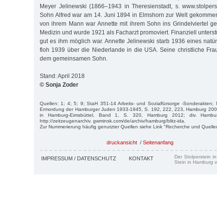
Meyer Jelinewski (1866–1943 in Theresienstadt, s. www.stolpers
Sohn Alfred war am 14. Juni 1894 in Elmshorn zur Welt gekomme
von ihrem Mann war Annette mit ihrem Sohn ins Grindelviertel gez
Medizin und wurde 1921 als Facharzt promoviert. Finanziell unterstü
gut es ihm möglich war. Annette Jelinewski starb 1936 eines natü
floh 1939 über die Niederlande in die USA. Seine christliche Fra
dem gemeinsamen Sohn.
Stand: April 2018
© Sonja Zoder
Quellen: 1; 4; 5; 9; StaH 351-14 Arbeits- und Sozialfürsorge -Sonderakten;
Ermordung der Hamburger Juden 1933-1945, S. 192, 222, 223, Hamburg 2007
in Hamburg-Eimsbüttel, Band 1, S. 320, Hamburg 2012; div. Hambur
http://zeitzeugenarchiv. gwminsk.com/de/archiv/hamburg/blitz-ida.
Zur Nummerierung häufig genutzter Quellen siehe Link "Recherche und Quelle
druckansicht
/
Seitenanfang
Der Stolperstein i
IMPRESSUM / DATENSCHUTZ
KONTAKT
Stein in Hamburg v