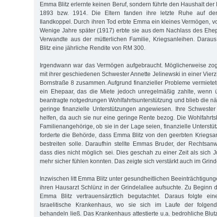
Emma Blitz erlernte keinen Beruf, sondern führte den Haushalt der 
1893 bzw. 1914. Die Eltern fanden ihre letzte Ruhe auf de
Ilandkoppel. Durch ihren Tod erbte Emma ein kleines Vermögen, vo
Wenige Jahre später (1917) erbte sie aus dem Nachlass des Ehepa
Verwandte aus der mütterlichen Familie, Kriegsanleihen. Darau
Blitz eine jährliche Rendite von RM 300.
Irgendwann war das Vermögen aufgebraucht. Möglicherweise zog
mit ihrer geschiedenen Schwester Annette Jelinewski in einer Vie
Bornstraße 8 zusammen. Aufgrund finanzieller Probleme vermiete
ein Ehepaar, das die Miete jedoch unregelmäßig zahlte, wenn 
beantragte notgedrungen Wohlfahrtsunterstützung und blieb die nä
geringe finanzielle Unterstützungen angewiesen. Ihre Schweste
helfen, da auch sie nur eine geringe Rente bezog. Die Wohlfahrt
Familienangehörige, ob sie in der Lage seien, finanzielle Unters
forderte die Behörde, dass Emma Blitz von den geerbten Kriegsan
bestreiten solle. Daraufhin stellte Emmas Bruder, der Rechtsanwa
dass dies nicht möglich sei. Dies geschah zu einer Zeit als sich J
mehr sicher fühlen konnten. Das zeigte sich verstärkt auch im Grinde
Inzwischen litt Emma Blitz unter gesundheitlichen Beeinträchtigung
ihren Hausarzt Schlünz in der Grindelallee aufsuchte. Zu Beginn
Emma Blitz vertrauensärztlich begutachtet. Daraus folgte ei
Israelitische Krankenhaus, wo sie sich im Laufe der folgen
behandeln ließ. Das Krankenhaus attestierte u.a. bedrohliche Blu