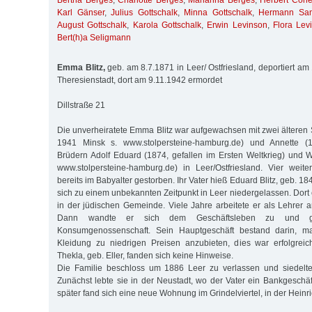
Bertha Berges
,
Charlotte Berges
,
Marianna Berges
,
Herbert Coh
Karl Gänser
,
Julius Gottschalk
,
Minna Gottschalk
,
Hermann Sam
August Gottschalk
,
Karola Gottschalk
,
Erwin Levinson
,
Flora Lev
Bert(h)a Seligmann
Emma Blitz,
geb. am 8.7.1871 in Leer/ Ostfriesland, deportiert am
Theresienstadt, dort am 9.11.1942 ermordet
Dillstraße 21
Die unverheiratete Emma Blitz war aufgewachsen mit zwei älteren
1941 Minsk s. www.stolpersteine-hamburg.de) und Annette 
Brüdern Adolf Eduard (1874, gefallen im Ersten Weltkrieg) und 
www.stolpersteine-hamburg.de) in Leer/Ostfriesland. Vier weit
bereits im Babyalter gestorben. Ihr Vater hieß Eduard Blitz, geb. 18
sich zu einem unbekannten Zeitpunkt in Leer niedergelassen. Dort 
in der jüdischen Gemeinde. Viele Jahre arbeitete er als Lehrer a
Dann wandte er sich dem Geschäftsleben zu und gr
Konsumgenossenschaft. Sein Hauptgeschäft bestand darin, ma
Kleidung zu niedrigen Preisen anzubieten, dies war erfolgreic
Thekla, geb. Eller, fanden sich keine Hinweise.
Die Familie beschloss um 1886 Leer zu verlassen und siedelt
Zunächst lebte sie in der Neustadt, wo der Vater ein Bankgeschäf
später fand sich eine neue Wohnung im Grindelviertel, in der Heinr