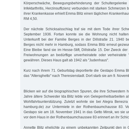
Körperschwäche, Bewegungsbehinderung der Schultergelenke
Infektarthritis, Herzinsuffizienz verbunden mit starken Schmerzen bi
ihrer Krankenkasse erhielt Emma Blitz einen täglichen Krankenha
RM 4,50.
Der nächste Schicksalsschlag traf sie mit dem Tode ihrer Sch
September 1936. Fortan konnte sie die Wohnung nicht halten
Unterkunft bei der Familie Berges in der Dillstraße 21. 1940 b
Berges nicht mehr in Hamburg, sodass Emma Blitz erneut gezw
Eine Bleibe fand sie im Hesse-Stift, Dillstraße 15. Der Zweck der 
Freiwohnungen an bedürftige unverheiratete oder verheiratete "
gewähren. Dieses Haus galt ab 1942 als "Judenhaus".
Kurz nach ihrem 71. Geburtstag deportierte die Gestapo Emma Bli
das "Altersghetto" nach Theresienstadt. Dort starb sie am 9. Novem
Blicken wir auf die biographischen Spuren, die ihre Schwestern h
Jahre ältere Schwester Ida Blitz lebte von Gelegenheitsarbeiten a
Wohlfahrtsunterstützung. Zuletzt wohnte sie bei Alegra Benezra 
hamburg.de) zur Untermiete in der Rothenbaumchausse 83. Von
Gestapo sie am 18. November 1941 in das Getto Minsk, wo sie u
vor dem Haus in der Rothenbaumchaussee 83 erinnert an ihr Schic
Annette Blitz ehelichte zu einem unbekannten Zeitpunkt den in