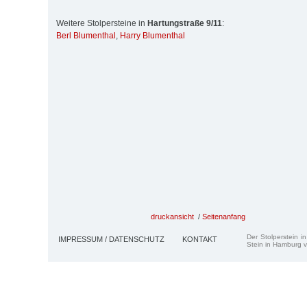
Weitere Stolpersteine in
Hartungstraße 9/11
:
Berl Blumenthal
,
Harry Blumenthal
druckansicht
/
Seitenanfang
Der Stolperstein i
IMPRESSUM / DATENSCHUTZ
KONTAKT
Stein in Hamburg v