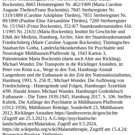
Bockentin), 8665 Heiratsregister Nr. 462/1909 (Maria Caroline
Auguste Theilen/Franz Bockentin), 7845 Sterberegister Nr.
1319/1889 (Caroline Adolphine Theilen), 7851 Sterberegister Nr.
89/1890 (Pauline Elise Alexandrine Theilen), 7269 Sterberegister
Nr. 15/1943 (Franz Bockentin), 352-8/7 Staatskrankenanstalten Abl.
1/1995 Nr. 21631 (Maria Bockentin); Institut für Geschichte und
Ethik der Medizin, Hamburg, Archiv, Akte der Staatskrankenanstalt
Friedrichsberg (Marie Caroline Auguste Bockentin); Thüringisches
Staatsarchiv Gotha, Landesfachkrankenhaus für Psychiatrie und
Neurologie Mühlhausen/Pfafferode Jg. 1943 Karton 3,
Patientenakte Maria Bockentin (darin auch Akte aus Rickling).
Michael Wunder, Die Transporte in die Ricklinger Anstalten, in:
Peter von Rönn u.a., Wege in den Tod, Hamburgs Anstalt
Langenhorn und die Euthanasie in der Zeit des Nationalsozialismus,
Hamburg 1993, S. 256 ff.; Michael Wunder, Die Auflösung von
Friedrichsberg - Hintergründe und Folgen, Hamburger Ärzteblatt
4/90. Harald Jenner, Michael Wunder, Hamburger Gedenkbuch
Euthanasie – Die Toten 1939-1945, Hamburg 2017, S. 106. Steffen
Kubrik, Die Anfänge der Psychiatrie in Mühlhausen-Pfafferode
(1912-1958), Mühlhäuser Beiträge, Sonderheft 23, Mühlhausen
2012; Ricklinger Anstalten https://landesverein.de/geschichte
(Zugriff am 25.3.2021). A.G.http://psychiatrische-
landschaften.net/Malariakur, Zugriff am 9.5.2024,
https://de.wikipedia.org/wiki/Malariatherapie, Zugriff am 15.4.24;
Progessive Paralyse, Definition: