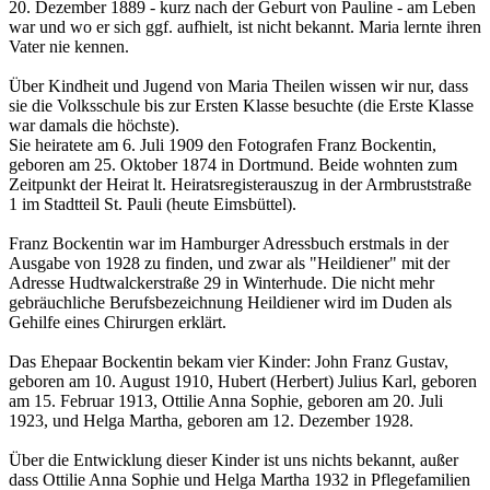
20. Dezember 1889 - kurz nach der Geburt von Pauline - am Leben
war und wo er sich ggf. aufhielt, ist nicht bekannt. Maria lernte ihren
Vater nie kennen.
Über Kindheit und Jugend von Maria Theilen wissen wir nur, dass
sie die Volksschule bis zur Ersten Klasse besuchte (die Erste Klasse
war damals die höchste).
Sie heiratete am 6. Juli 1909 den Fotografen Franz Bockentin,
geboren am 25. Oktober 1874 in Dortmund. Beide wohnten zum
Zeitpunkt der Heirat lt. Heiratsregisterauszug in der Armbruststraße
1 im Stadtteil St. Pauli (heute Eimsbüttel).
Franz Bockentin war im Hamburger Adressbuch erstmals in der
Ausgabe von 1928 zu finden, und zwar als "Heildiener" mit der
Adresse Hudtwalckerstraße 29 in Winterhude. Die nicht mehr
gebräuchliche Berufsbezeichnung Heildiener wird im Duden als
Gehilfe eines Chirurgen erklärt.
Das Ehepaar Bockentin bekam vier Kinder: John Franz Gustav,
geboren am 10. August 1910, Hubert (Herbert) Julius Karl, geboren
am 15. Februar 1913, Ottilie Anna Sophie, geboren am 20. Juli
1923, und Helga Martha, geboren am 12. Dezember 1928.
Über die Entwicklung dieser Kinder ist uns nichts bekannt, außer
dass Ottilie Anna Sophie und Helga Martha 1932 in Pflegefamilien