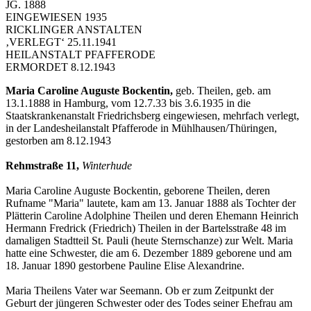
JG. 1888
EINGEWIESEN 1935
RICKLINGER ANSTALTEN
‚VERLEGT‘ 25.11.1941
HEILANSTALT PFAFFERODE
ERMORDET 8.12.1943
Maria Caroline Auguste Bockentin,
geb. Theilen, geb. am
13.1.1888 in Hamburg, vom 12.7.33 bis 3.6.1935 in die
Staatskrankenanstalt Friedrichsberg eingewiesen, mehrfach verlegt,
in der Landesheilanstalt Pfafferode in Mühlhausen/Thüringen,
gestorben am 8.12.1943
Rehmstraße 11,
Winterhude
Maria Caroline Auguste Bockentin, geborene Theilen, deren
Rufname "Maria" lautete, kam am 13. Januar 1888 als Tochter der
Plätterin Caroline Adolphine Theilen und deren Ehemann Heinrich
Hermann Fredrick (Friedrich) Theilen in der Bartelsstraße 48 im
damaligen Stadtteil St. Pauli (heute Sternschanze) zur Welt. Maria
hatte eine Schwester, die am 6. Dezember 1889 geborene und am
18. Januar 1890 gestorbene Pauline Elise Alexandrine.
Maria Theilens Vater war Seemann. Ob er zum Zeitpunkt der
Geburt der jüngeren Schwester oder des Todes seiner Ehefrau am