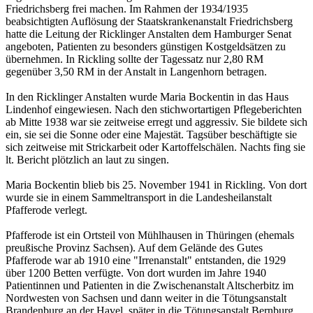
Friedrichsberg frei machen. Im Rahmen der 1934/1935
beabsichtigten Auflösung der Staatskrankenanstalt Friedrichsberg
hatte die Leitung der Ricklinger Anstalten dem Hamburger Senat
angeboten, Patienten zu besonders günstigen Kostgeldsätzen zu
übernehmen. In Rickling sollte der Tagessatz nur 2,80 RM
gegenüber 3,50 RM in der Anstalt in Langenhorn betragen.
In den Ricklinger Anstalten wurde Maria Bockentin in das Haus
Lindenhof eingewiesen. Nach den stichwortartigen Pflegeberichten
ab Mitte 1938 war sie zeitweise erregt und aggressiv. Sie bildete sich
ein, sie sei die Sonne oder eine Majestät. Tagsüber beschäftigte sie
sich zeitweise mit Strickarbeit oder Kartoffelschälen. Nachts fing sie
lt. Bericht plötzlich an laut zu singen.
Maria Bockentin blieb bis 25. November 1941 in Rickling. Von dort
wurde sie in einem Sammeltransport in die Landesheilanstalt
Pfafferode verlegt.
Pfafferode ist ein Ortsteil von Mühlhausen in Thüringen (ehemals
preußische Provinz Sachsen). Auf dem Gelände des Gutes
Pfafferode war ab 1910 eine "Irrenanstalt" entstanden, die 1929
über 1200 Betten verfügte. Von dort wurden im Jahre 1940
Patientinnen und Patienten in die Zwischenanstalt Altscherbitz im
Nordwesten von Sachsen und dann weiter in die Tötungsanstalt
Brandenburg an der Havel, später in die Tötungsanstalt Bernburg