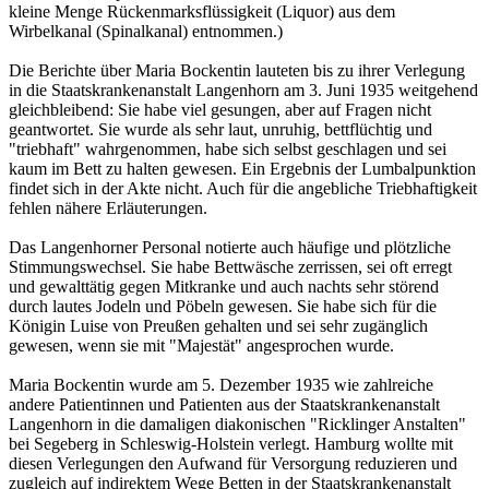
kleine Menge Rückenmarksflüssigkeit (Liquor) aus dem
Wirbelkanal (Spinalkanal) entnommen.)
Die Berichte über Maria Bockentin lauteten bis zu ihrer Verlegung
in die Staatskrankenanstalt Langenhorn am 3. Juni 1935 weitgehend
gleichbleibend: Sie habe viel gesungen, aber auf Fragen nicht
geantwortet. Sie wurde als sehr laut, unruhig, bettflüchtig und
"triebhaft" wahrgenommen, habe sich selbst geschlagen und sei
kaum im Bett zu halten gewesen. Ein Ergebnis der Lumbalpunktion
findet sich in der Akte nicht. Auch für die angebliche Triebhaftigkeit
fehlen nähere Erläuterungen.
Das Langenhorner Personal notierte auch häufige und plötzliche
Stimmungswechsel. Sie habe Bettwäsche zerrissen, sei oft erregt
und gewalttätig gegen Mitkranke und auch nachts sehr störend
durch lautes Jodeln und Pöbeln gewesen. Sie habe sich für die
Königin Luise von Preußen gehalten und sei sehr zugänglich
gewesen, wenn sie mit "Majestät" angesprochen wurde.
Maria Bockentin wurde am 5. Dezember 1935 wie zahlreiche
andere Patientinnen und Patienten aus der Staatskrankenanstalt
Langenhorn in die damaligen diakonischen "Ricklinger Anstalten"
bei Segeberg in Schleswig-Holstein verlegt. Hamburg wollte mit
diesen Verlegungen den Aufwand für Versorgung reduzieren und
zugleich auf indirektem Wege Betten in der Staatskrankenanstalt