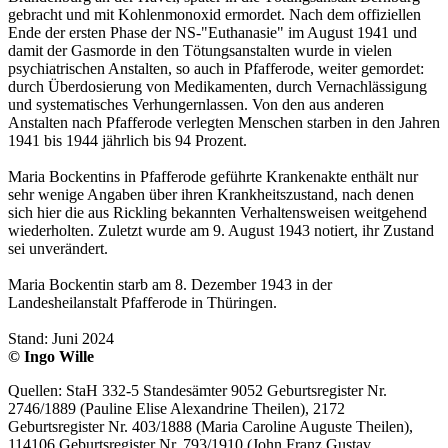
gebracht und mit Kohlenmonoxid ermordet. Nach dem offiziellen
Ende der ersten Phase der NS-"Euthanasie" im August 1941 und
damit der Gasmorde in den Tötungsanstalten wurde in vielen
psychiatrischen Anstalten, so auch in Pfafferode, weiter gemordet:
durch Überdosierung von Medikamenten, durch Vernachlässigung
und systematisches Verhungernlassen. Von den aus anderen
Anstalten nach Pfafferode verlegten Menschen starben in den Jahren
1941 bis 1944 jährlich bis 94 Prozent.
Maria Bockentins in Pfafferode geführte Krankenakte enthält nur
sehr wenige Angaben über ihren Krankheitszustand, nach denen
sich hier die aus Rickling bekannten Verhaltensweisen weitgehend
wiederholten. Zuletzt wurde am 9. August 1943 notiert, ihr Zustand
sei unverändert.
Maria Bockentin starb am 8. Dezember 1943 in der
Landesheilanstalt Pfafferode in Thüringen.
Stand: Juni 2024
© Ingo Wille
Quellen: StaH 332-5 Standesämter 9052 Geburtsregister Nr.
2746/1889 (Pauline Elise Alexandrine Theilen), 2172
Geburtsregister Nr. 403/1888 (Maria Caroline Auguste Theilen),
114106 Geburtsregister Nr. 793/1910 (John Franz Gustav