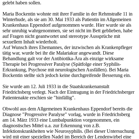
gelebt haben sollen.
Maria Bockentin wohnte mit ihrer Familie in der Rehmstraße 11 in
Winterhude, als sie am 30. Mai 1933 als Patientin im Allgemeinen
Krankenhaus Eppendorf aufgenommen wurde. Hier wurde sie als
sehr unruhig wahrgenommen, sie sei nicht im Bett geblieben, habe
auf Fragen nicht geantwortet und stereotype Aussprüche mit
sexuellem Inhalt wiederholt.
Auf Wunsch ihres Ehemannes, der inzwischen als Krankenpfleger
tätig war, wurde bei ihr die Malariakur angewandt. Diese
Behandlung galt vor der Antibiotika-Ära als einzige wirksame
Therapie bei Progressiver Paralyse (Spätfolge einer Syphilis-
Erkrankung, Psychose mit neurologischen Ausfällen). Bei Maria
Bockentin stellte sich jedoch keine durchgreifende Besserung ein.
Sie wurde am 12. Juli 1933 in die Staatskrankenanstalt
Friedrichsberg verlegt. Nach der Eintragung in der Friedrichsberger
Patientenakte erschien sie "hinfällig".
Obwohl aus dem Allgemeinen Krankenhaus Eppendorf bereits die
Diagnose "Progressive Paralyse" vorlag, wurde in Friedrichsberg
am 14. März 1933 eine Lumbalpunktion vorgenommen, ein
diagnostisches Mittel u.a. zur Erkennung von z.B.
Infektionskrankheiten wie Neurosyphilis. (Bei dieser Untersuchung
wird mit einer speziellen Nadel im Bereich der Lendenwirbel eine