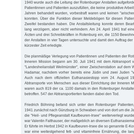
1940 wurde auch die Leitung der Rotenburger Anstalten aufgeforde
Patientinnen und Patienten auszufüllen, die keine produktive Arbeit l
Jahren behandelt wurden, vorbestraft waren und keinen "arisch
konnten. Über die Funktion dieser Meldebögen für diesen Patie
Zweifel bestanden haben. Die Anstaltsleitung konnte deren Bear
lang verzögern, aber nicht verhindern. Am 24. April 1941 traf ei
Ärzten und drei Schreibkräften in Rotenburg ein, die 1150 Bewo
der Anstalten in vier Tagen untersuchte und damit den Auftrag der 
kürzester Zeit erledigte.
Die planmäßige Verlegung von Patientinnen und Patienten der Rot
Inneren Mission begann am 30. Juli 1941 mit dem Abtransport 
"Landesheilanstalt Weilmünster", einer Zwischenstation auf dem 
Hadamar, nachdem vorher bereits eine Jüdin und zwei Juden "v
Auch nach dem offiziellen Euthanasiestopp vom 24. August 19
Abtransporte von Menschen aus dieser Einrichtung der Inneren M
waren auch 819 der ca. 1100 damals in den Rotenburger Anstal
betroffen. 547 der Abtransportierten fanden dabei den Tod.
Friedrich Böhning befand sich unter den Rotenburger Patienten
1941 zunächst nach Günzburg in Schwaben und von dort um die J
die "Heil- und Pflegeanstalt Kaufbeuren-Irsee" weiterverlegt wurden
war Valentin Falthauser, der maßgeblich an diversen Euthanasiema
Er führte im Herbst 1942 in Kaufbeuren-Irsee die so genannte E-Kos
war eine weitestgehend fett- und vitaminfreie Ernährung, die 