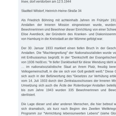
Irsee, dort verstorben am 12.5.1944
Stadtteil Wilstorf, Heinrich-Heine-Straße 34
Als Friedrich Böhning mit achteinhalb Jahren im Frühjahr 19
Anstalten der Inneren Mission eingewiesen wurde, wurd
Bewohnerinnen und Bewohner dieser Einrichtung von einer Schwest
Elise Averdieck, der Gründerin des Kranken- und Diakonissenm
von Hamburg in die Kreisstadt an der Wümme gefolgt war.
Der 30. Januar 1933 markiert einen tiefen Bruch in der Gesch
Anstalten. Die "Machtergreifung" der Nationalsozialisten wurde v
mit Enthusiasmus begrüßt. In der "Denkschrift der Evangelische
von 1936 heißt es: "In tiefer Dankbarkeit für diese Wendung steht 
… im nationalsozialistische Staat an ihrem Platz, freudig ber
Volksgemeinschaft, in die sie sich von Gott gestellt weiß." Diese 
sich auch in der Befürwortung des "Gesetzes zur Verhütung er
vom 14. Juli 1933 durch den Zentralausschusses der Inneren Mi
Umsetzung sich auch die Ärzte der Rotenburger Anstalten beteil
bis zum Jahre 1943 wurden 335 Bewohnerinnen und Bewoh
sterilisiert.
Die Lage dieser und aller anderen Menschen, die hier betreut w
sich dramatisch, als kurz nach Beginn des Zweiten Weltkriegs
Programm zur "Vernichtung lebensunwerten Lebens" (siehe Glos