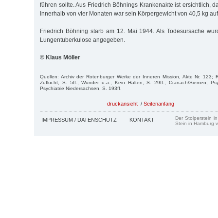
führen sollte. Aus Friedrich Böhnings Krankenakte ist ersichtlich, 
Innerhalb von vier Monaten war sein Körpergewicht von 40,5 kg au
Friedrich Böhning starb am 12. Mai 1944. Als Todesursache wur
Lungentuberkulose angegeben.
© Klaus Möller
Quellen: Archiv der Rotenburger Werke der Inneren Mission, Akte Nr. 123; 
Zuflucht, S. 5ff.; Wunder u.a., Kein Halten, S. 29ff.; Cranach/Siemen, Psych
Psychiatrie Niedersachsen, S. 193ff.
druckansicht
/
Seitenanfang
Der Stolperstein i
IMPRESSUM / DATENSCHUTZ
KONTAKT
Stein in Hamburg v