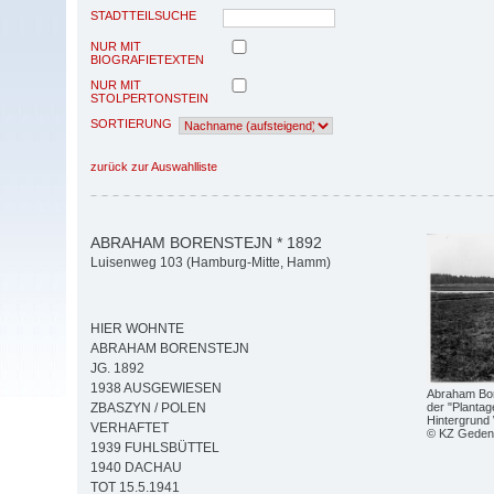
STADTTEILSUCHE
NUR MIT
BIOGRAFIETEXTEN
NUR MIT
STOLPERTONSTEIN
SORTIERUNG
zurück zur Auswahlliste
ABRAHAM BORENSTEJN * 1892
Luisenweg 103 (Hamburg-Mitte, Hamm)
HIER WOHNTE
ABRAHAM BORENSTEJN
JG. 1892
1938 AUSGEWIESEN
Abraham Bor
der "Planta
ZBASZYN / POLEN
Hintergrund
VERHAFTET
© KZ Geden
1939 FUHLSBÜTTEL
1940 DACHAU
TOT 15.5.1941