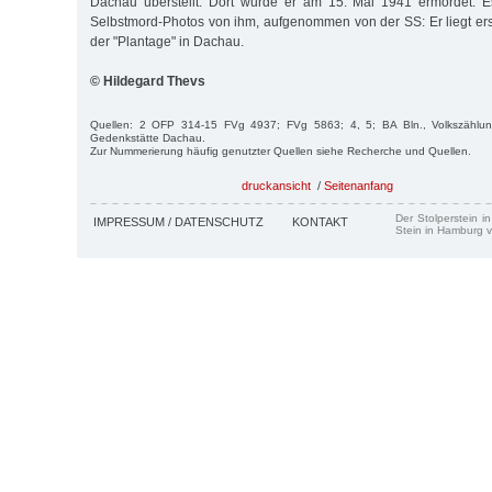
Dachau überstellt. Dort wurde er am 15. Mai 1941 ermordet. Es
Selbstmord-Photos von ihm, aufgenommen von der SS: Er liegt e
der "Plantage" in Dachau.
© Hildegard Thevs
Quellen: 2 OFP 314-15 FVg 4937; FVg 5863; 4, 5; BA Bln., Volkszählu
Gedenkstätte Dachau.
Zur Nummerierung häufig genutzter Quellen siehe Recherche und Quellen.
druckansicht
/
Seitenanfang
Der Stolperstein i
IMPRESSUM / DATENSCHUTZ
KONTAKT
Stein in Hamburg v