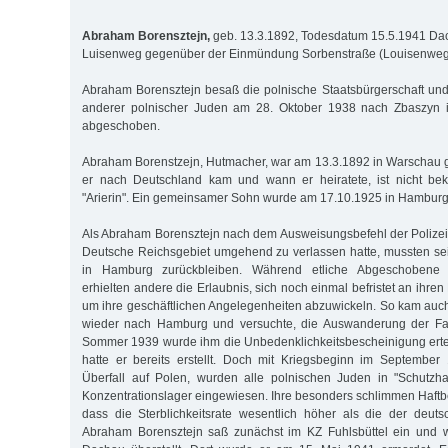
Abraham Borensztejn,
geb. 13.3.1892, Todesdatum 15.5.1941 Da
Luisenweg gegenüber der Einmündung Sorbenstraße (Louisenweg
Abraham Borensztejn besaß die polnische Staatsbürgerschaft un
anderer polnischer Juden am 28. Oktober 1938 nach Zbaszyn i
abgeschoben.
Abraham Borenstzejn, Hutmacher, war am 13.3.1892 in Warschau
er nach Deutschland kam und wann er heiratete, ist nicht be
"Arierin". Ein gemeinsamer Sohn wurde am 17.10.1925 in Hamburg
Als Abraham Borensztejn nach dem Ausweisungsbefehl der Poliz
Deutsche Reichsgebiet umgehend zu verlassen hatte, mussten se
in Hamburg zurückbleiben. Während etliche Abgeschobene il
erhielten andere die Erlaubnis, sich noch einmal befristet an ihre
um ihre geschäftlichen Angelegenheiten abzuwickeln. So kam au
wieder nach Hamburg und versuchte, die Auswanderung der Fam
Sommer 1939 wurde ihm die Unbedenklichkeitsbescheinigung ertei
hatte er bereits erstellt. Doch mit Kriegsbeginn im Septembe
Überfall auf Polen, wurden alle polnischen Juden in "Schutz
Konzentrationslager eingewiesen. Ihre besonders schlimmen Haft
dass die Sterblichkeitsrate wesentlich höher als die der deut
Abraham Borensztejn saß zunächst im KZ Fuhlsbüttel ein und 