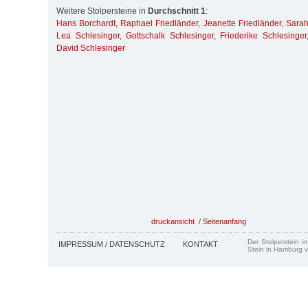
Weitere Stolpersteine in
Durchschnitt 1
:
Hans Borchardt
,
Raphael Friedländer
,
Jeanette Friedländer
,
Sara
Lea Schlesinger
,
Gottschalk Schlesinger
,
Friederike Schlesinger
David Schlesinger
druckansicht
/
Seitenanfang
Der Stolperstein i
IMPRESSUM / DATENSCHUTZ
KONTAKT
Stein in Hamburg v