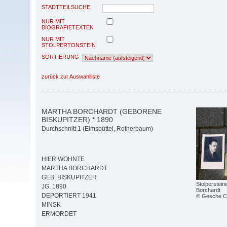
STADTTEILSUCHE
NUR MIT
BIOGRAFIETEXTEN
NUR MIT
STOLPERTONSTEIN
SORTIERUNG
zurück zur Auswahlliste
MARTHA BORCHARDT (GEBORENE
BISKUPITZER) * 1890
Durchschnitt 1 (Eimsbüttel, Rotherbaum)
HIER WOHNTE
MARTHA BORCHARDT
GEB. BISKUPITZER
Stolperstein
JG. 1890
Borchardt
DEPORTIERT 1941
© Gesche C
MINSK
ERMORDET