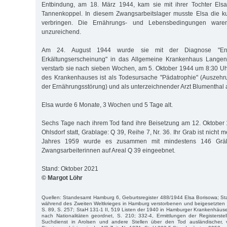
Entbindung, am 18. März 1944, kam sie mit ihrer Tochter Els
Tannenkoppel. In diesem Zwangsarbeitslager musste Elsa die ku
verbringen. Die Ernährungs- und Lebensbedingungen waren 
unzureichend.
Am 24. August 1944 wurde sie mit der Diagnose "Ern
Erkältungserscheinung" in das Allgemeine Krankenhaus Langenho
verstarb sie nach sieben Wochen, am 5. Oktober 1944 um 8:30 Uh
des Krankenhauses ist als Todesursache "Pädatrophie" (Auszehr
der Ernährungsstörung) und als unterzeichnender Arzt Blumenthal
Elsa wurde 6 Monate, 3 Wochen und 5 Tage alt.
Sechs Tage nach ihrem Tod fand ihre Beisetzung am 12. Oktober
Ohlsdorf statt, Grablage: Q 39, Reihe 7, Nr. 36. Ihr Grab ist nicht
Jahres 1959 wurde es zusammen mit mindestens 146 Gräb
Zwangsarbeiterinnen auf Areal Q 39 eingeebnet.
Stand: Oktober 2021
© Margot Löhr
Quellen: Standesamt Hamburg 6, Geburtsregister 488/1944 Elsa Borisowa; Sta
während des Zweiten Weltkrieges in Hamburg verstorbenen und beigesetzten au
S. 89, S. 257; StaH 131-1 II, 519 Listen der 1940 in Hamburger Krankenhäus
nach Nationalitäten geordnet, S. 210; 332-4, Ermittlungen der Registerstel
Suchdienst in Arolsen und andere Stellen über den Tod ausländischer, v