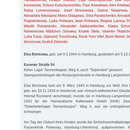
Harkawtschuk
,
Anatoli Kobilko
,
Luja Kolomejtschuk
,
Ilda Kon
Kosowzow
,
Schura Kotschezeschko
,
Paul Kowalewa
,
Alex Kritzkaj
Raisa Lomonossowa
,
Josef Mrosowska
,
Galina Nasarowa
Alexandra Nikolajew
,
Maria Ostagowa
,
Sina Paratschenko
,
Annatol
Pogrebnikowa
,
Lydia Poliwara
,
Iwan Poliwara
,
Regina Larissa Pri
Wasilij Romanenko
,
Alexander Sabluswitschke
,
Klawa Schur
Namenloses Mädchen Solowey
,
Knabe Stefa
,
Valentin Tkatsch
Luba Tulup
,
Sigmund Tuschinska
,
René-Yves Vitel
,
Boris Wenik
,
G
Woronzow
,
Anatoli Zebenko
Elsa Borisowa,
geb. am 9.3.1944 in Hamburg, gestorben am 5.10.
Essener Straße 54
früher Lager Tannenkoppel, Weg 4, auch "Tarpenbek" genannt
Zwangsarbeitslager der Rüstungsindustrie in Hamburg Langenhor
Elsa Borisowa kam am 9. März 1944 in Hamburg zur Welt. Ihre M
geb. am 10.11.1928 in Smolensk, war römisch-katholischen Glauben
Heimat Russland verschleppt, musste sie in Hamburg-Langenhorn
1943 für die Hanseatische Kettenwerk GmbH (HAK) Zwang
"Ostarbeiterlager Tannenkoppel", Weg 4, war sie untergebrac
schwanger.
Am Tag der Geburt ihres Kindes wurde die fünfzehneinhalbjährige 
Frauenklinik Finkenau, Hamburg-Uhlenhorst, aufgenommen.