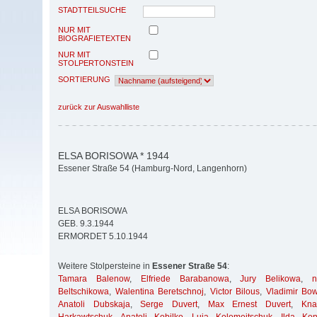
STADTTEILSUCHE
NUR MIT
BIOGRAFIETEXTEN
NUR MIT
STOLPERTONSTEIN
SORTIERUNG
zurück zur Auswahlliste
ELSA BORISOWA * 1944
Essener Straße 54 (Hamburg-Nord, Langenhorn)
ELSA BORISOWA
GEB. 9.3.1944
ERMORDET 5.10.1944
Weitere Stolpersteine in
Essener Straße 54
:
Tamara Balenow
,
Elfriede Barabanowa
,
Jury Belikowa
,
Beltschikowa
,
Walentina Beretschnoj
,
Victor Bilous
,
Vladimir Bo
Anatoli Dubskaja
,
Serge Duvert
,
Max Ernest Duvert
,
Kna