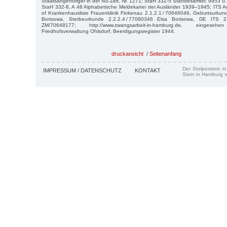
Staatsangehöriger in der NS-Zeit, Nr. 1271; StaH 332-5 Standesämter, 9953 u
StaH 332-8, A 48 Alphabetische Meldekartei der Ausländer 1939–1945; ITS A
of Krankenhausliste Frauenklinik Finkenau 2.1.2.1 / 70646046, Geburtsurkun
Borisowa, Sterbeurkunde 2.2.2.4 / 77080346 Elsa Borisowa, DE ITS
ZM/70648177; http://www.zwangsarbeit-in-hamburg.de, eingese
Friedhofsverwaltung Ohlsdorf, Beerdigungsregister 1944.
druckansicht
/
Seitenanfang
Der Stolperstein i
IMPRESSUM / DATENSCHUTZ
KONTAKT
Stein in Hamburg v