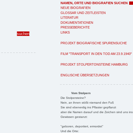
NAMEN, ORTE UND BIOGRAFIEN SUCHEN
NEUE BIOGRAFIEN
GLOSSAR UND ZEITLEISTEN
LITERATUR
DOKUMENTATIONEN
PRESSEBERICHTE
LINKS
PROJEKT BIOGRAFISCHE SPURENSUCHE
FILM "TRANSPORT IN DEN TOD AM 23.9.1940"
PROJEKT STOLPERTONSTEINE HAMBURG
ENGLISCHE ÜBERSETZUNGEN
Vom Stolpern
Die Stolpersteine?
Nein, an ihnen stößt niemand den Fuß
Sie sind ebenerdig ins Pflaster gepflanzt
aber die Namen darauf und die Zeichen sind uns ins
Gewissen gestanzt:
"geboren, deportiert, ermordet"
Und die Orte: