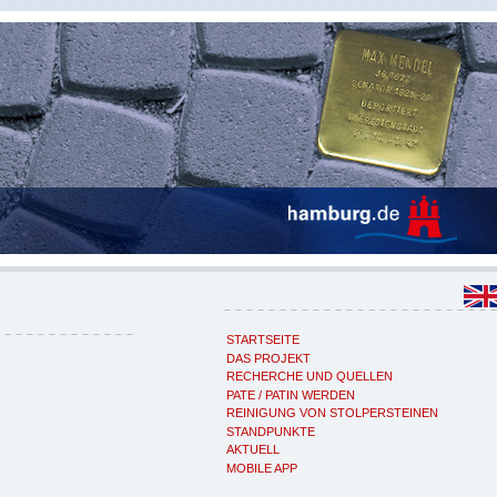
STARTSEITE
DAS PROJEKT
RECHERCHE UND QUELLEN
PATE / PATIN WERDEN
REINIGUNG VON STOLPERSTEINEN
STANDPUNKTE
AKTUELL
MOBILE APP