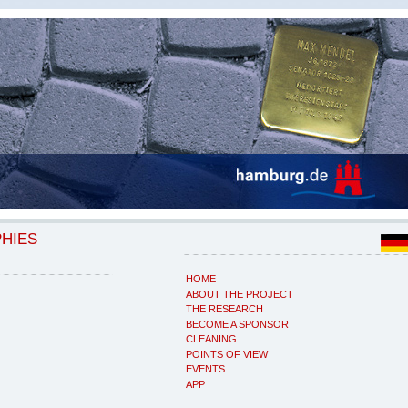
PHIES
HOME
ABOUT THE PROJECT
THE RESEARCH
BECOME A SPONSOR
CLEANING
POINTS OF VIEW
EVENTS
APP