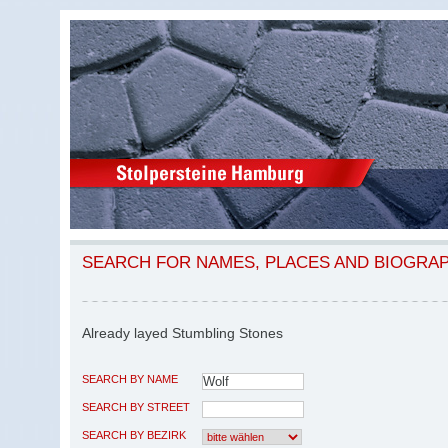
SEARCH FOR NAMES, PLACES AND BIOGRA
Already layed Stumbling Stones
SEARCH BY NAME
SEARCH BY STREET
SEARCH BY BEZIRK