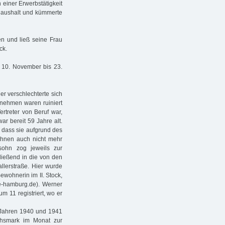
einer Erwerbstätigkeit
 Haushalt und kümmerte
en und ließ seine Frau
ck.
10. November bis 23.
r verschlechterte sich
ernehmen waren ruiniert
rtreter von Beruf war,
ar bereit 59 Jahre alt.
 dass sie aufgrund des
ihnen auch nicht mehr
sohn zog jeweils zur
ließend in die von den
llerstraße. Hier wurde
ewohnerin im II. Stock,
ne-hamburg.de). Werner
 11 registriert, wo er
n Jahren 1940 und 1941
chsmark im Monat zur