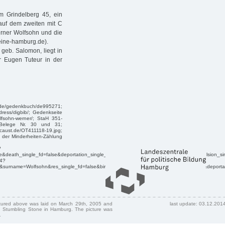
am Grindelberg 45, ein
 auf dem zweiten mit C
erner Wolfsohn und die
eine-hamburg.de).
 geb. Salomon, liegt in
r Eugen Tuteur in der
de/gedenkbuch/de995271;
ress/digbib/; Gedenkseite
lfsohn-werner/; StaH 351-
 Belege Nr. 30 und 31;
caust.de/OT411118-19.jpg;
 der Minderheiten-Zählung
?
se&death_single_fd=false&deportation_single_fd=false&emigration_single_fd=false&expulsi
b4?
&surname=Wolfsohn&res_single_fd=false&birth_single_fd=false&death_single_fd=false&depor
ctured above was laid on March 29th, 2005 and
last update: 03.12.201
 Stumbling Stone in Hamburg. The picture was
.