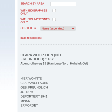
SEARCH BY AREA
WITH BIOGRAPHIES
ONLY
WITH SOUNDSTONES
ONLY
SORTED BY
back to select list
CLARA WOLFSOHN (NÉE
FREUNDLICH) * 1879
Abendrothsweg 19 (Hamburg-Nord, Hoheluft-Ost)
HIER WOHNTE
CLARA WOLFSOHN
GEB. FREUNDLICH
JG. 1879
DEPORTIERT 1941
MINSK
ERMORDET