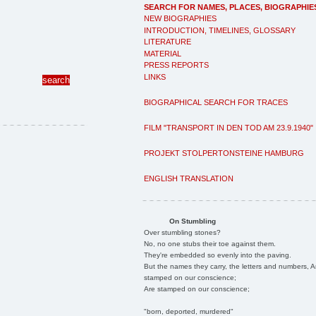
SEARCH FOR NAMES, PLACES, BIOGRAPHIE
NEW BIOGRAPHIES
INTRODUCTION, TIMELINES, GLOSSARY
LITERATURE
MATERIAL
PRESS REPORTS
LINKS
BIOGRAPHICAL SEARCH FOR TRACES
FILM "TRANSPORT IN DEN TOD AM 23.9.1940"
PROJEKT STOLPERTONSTEINE HAMBURG
ENGLISH TRANSLATION
On Stumbling
Over stumbling stones?
No, no one stubs their toe against them.
They're embedded so evenly into the paving.
But the names they carry, the letters and numbers, A
stamped on our conscience;
Are stamped on our conscience;
"born, deported, murdered"