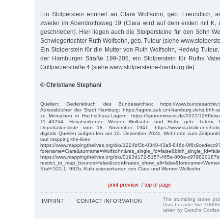
Ein Stolperstein erinnert an Clara Wolfsohn, geb. Freundlich, 
zweiter im Abendrothsweg 19 (Clara wird auf dem ersten mit K,
geschrieben). Hier liegen auch die Stolpersteine für den Sohn W
Schwiegertochter Ruth Wolfsohn, geb. Tuteur (siehe www.stolperst
Ein Stolperstein für die Mutter von Ruth Wolfsohn, Hedwig Tuteur,
der Hamburger Straße 199-205, ein Stolperstein für Ruths Vate
Grillparzerstraße 4 (siehe www.stolpersteine-hamburg.de).
© Christiane Stephani
Quellen: Gedenkbuch des Bundesarchivs: https://www.bundesarchiv.
Adressbücher der Stadt Hamburg: https://agora.sub.uni-hamburg.de/subhh-ad
zu Menschen in Hachschara-Lagern: https://spurenimvest.de/2022/12/05/wo
11_43264, Heiratsurkunde Werner Wolfsohn und Ruth, geb. Tuteur,
Deportationsliste vom 18. November 1941: https://www.statistik-des-holo
digitale Quellen aufgerufen am 10. Dezember 2024. Wohnorte zum Zeitpunkt
laut mapping-the-lives
https://www.mappingthelives.org/bio/1224bf3b-0340-43a5-846d-0f6c9cedecc9
forename=Clara&surname=Wolfsohn&res_single_fd=false&birth_single_fd=fal
https://www.mappingthelives.org/bio/0193d172-5157-465a-806e-c979820187
restrict_to_map_bounds=false&coordinates_show_all=false&forename=Werner
StaH 522-1, 992b, Kultussteuerkarten von Clara und Werner Wolfsohn.
print preview
/
top of page
The stumbling stone pi
IMPRINT
CONTACT INFORMATION
thus became the 1000th
taken by Gesche Cordes