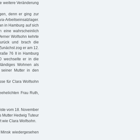
ine weitere Veränderung
en, denn er ging zur
a-Arbeitseinsatzlager.
an in Hamburg auf sich
in eine wahrscheinlich
Werner Wolfsohn kehrte
urück und brach die
Zunächst zog er am 12.
traße 76 II in Hamburg
0 wechselte er in die
ständiges Wohnen als
seiner Mutter in den
esse für Clara Wolfsohn
ehelichten Frau Ruth,
liste vom 18. November
s Mutter Hedwig Tuteur
t wie Clara Wolfsohn.
n Minsk wiedergesehen