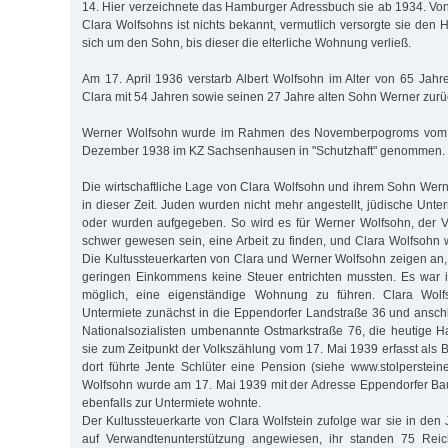
14. Hier verzeichnete das Hamburger Adressbuch sie ab 1934. Von 
Clara Wolfsohns ist nichts bekannt, vermutlich versorgte sie den
sich um den Sohn, bis dieser die elterliche Wohnung verließ.
Am 17. April 1936 verstarb Albert Wolfsohn im Alter von 65 Jahr
Clara mit 54 Jahren sowie seinen 27 Jahre alten Sohn Werner zurü
Werner Wolfsohn wurde im Rahmen des Novemberpogroms vom 
Dezember 1938 im KZ Sachsenhausen in "Schutzhaft" genommen.
Die wirtschaftliche Lage von Clara Wolfsohn und ihrem Sohn Werne
in dieser Zeit. Juden wurden nicht mehr angestellt, jüdische Unt
oder wurden aufgegeben. So wird es für Werner Wolfsohn, der Ve
schwer gewesen sein, eine Arbeit zu finden, und Clara Wolfsohn w
Die Kultussteuerkarten von Clara und Werner Wolfsohn zeigen an,
geringen Einkommens keine Steuer entrichten mussten. Es war 
möglich, eine eigenständige Wohnung zu führen. Clara Wolf
Untermiete zunächst in die Eppendorfer Landstraße 36 und ansch
Nationalsozialisten umbenannte Ostmarkstraße 76, die heutige Ha
sie zum Zeitpunkt der Volkszählung vom 17. Mai 1939 erfasst als B
dort führte Jente Schlüter eine Pension (siehe www.stolperstei
Wolfsohn wurde am 17. Mai 1939 mit der Adresse Eppendorfer Baum
ebenfalls zur Untermiete wohnte.
Der Kultussteuerkarte von Clara Wolfstein zufolge war sie in de
auf Verwandtenunterstützung angewiesen, ihr standen 75 Rei