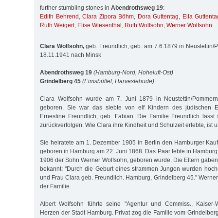
further stumbling stones in
Abendrothsweg 19
:
Edith Behrend
,
Clara Zipora Böhm
,
Dora Guttentag
,
Ella Guttenta
Ruth Weigert
,
Elise Wiesenthal
,
Ruth Wolfsohn
,
Werner Wolfsohn
Clara Wolfsohn,
geb. Freundlich, geb. am 7.6.1879 in Neustettin/
18.11.1941 nach Minsk
Abendrothsweg 19
(Hamburg-Nord, Hoheluft-Ost)
Grindelberg 45
(Eimsbüttel, Harvestehude)
Clara Wolfsohn wurde am 7. Juni 1879 in Neustettin/Pommern 
geboren. Sie war das siebte von elf Kindern des jüdischen
Ernestine Freundlich, geb. Fabian. Die Familie Freundlich lässt 
zurückverfolgen. Wie Clara ihre Kindheit und Schulzeit erlebte, ist 
Sie heiratete am 1. Dezember 1905 in Berlin den Hamburger Kau
geboren in Hamburg am 22. Juni 1868. Das Paar lebte in Hambur
1906 der Sohn Werner Wolfsohn, geboren wurde. Die Eltern gaben 
bekannt: "Durch die Geburt eines strammen Jungen wurden hoche
und Frau Clara geb. Freundlich. Hamburg, Grindelberg 45." Werner
der Familie.
Albert Wolfsohn führte seine "Agentur und Commiss., Kaiser-
Herzen der Stadt Hamburg. Privat zog die Familie vom Grindelberg