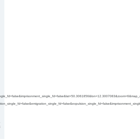
on_single_fd=false&imprisonment_single_fd=false&lat=50.3061856&lon=12.3007083&zoom=6&ma
tation_single_fd=false&emigration_single_fd=false&expulsion_single_fd=false&imprisonment
4