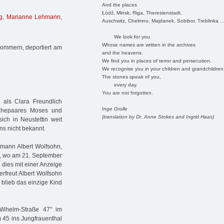
And the places
Łódź, Minsk, Riga, Theresienstadt,
g
,
Marianne Lehmann
,
Auschwitz, Chelmno, Majdanek, Sobibor, Treblinka ..
We look for you
Whose names are written in the archives
Pommern, deportiert am
and the heavens.
We find you in places of terror and persecution.
We recognise you in your children and grandchildren
The stones speak of you,
every day.
You are not forgotten.
als Clara Freundlich
Inge Grolle
 Ehepaares Moses und
(translation by Dr. Anne Stokes and Ingrid Haas)
sich in Neustettin weit
uns nicht bekannt.
fmann Albert Wolfsohn,
g, wo am 21. September
dies mit einer Anzeige
rfreut Albert Wolfsohn
 blieb das einzige Kind
Wilhelm-Straße 47" im
 45 ins Jungfrauenthal