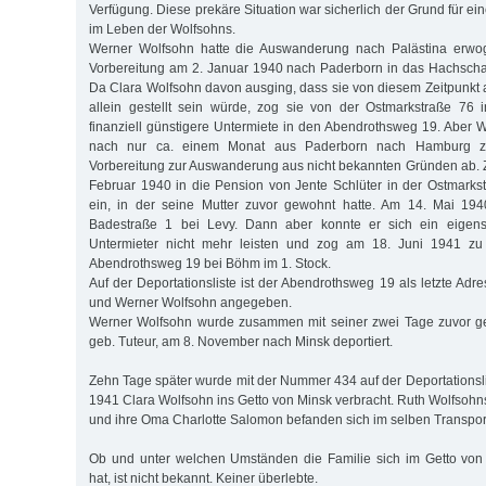
Verfügung. Diese prekäre Situation war sicherlich der Grund für e
im Leben der Wolfsohns.
Werner Wolfsohn hatte die Auswanderung nach Palästina erwog
Vorbereitung am 2. Januar 1940 nach Paderborn in das Hachschar
Da Clara Wolfsohn davon ausging, dass sie von diesem Zeitpunkt 
allein gestellt sein würde, zog sie von der Ostmarkstraße 76 
finanziell günstigere Untermiete in den Abendrothsweg 19. Aber 
nach nur ca. einem Monat aus Paderborn nach Hamburg z
Vorbereitung zur Auswanderung aus nicht bekannten Gründen ab. 
Februar 1940 in die Pension von Jente Schlüter in der Ostmarks
ein, in der seine Mutter zuvor gewohnt hatte. Am 14. Mai 194
Badestraße 1 bei Levy. Dann aber konnte er sich ein eigen
Untermieter nicht mehr leisten und zog am 18. Juni 1941 zu 
Abendrothsweg 19 bei Böhm im 1. Stock.
Auf der Deportationsliste ist der Abendrothsweg 19 als letzte Adr
und Werner Wolfsohn angegeben.
Werner Wolfsohn wurde zusammen mit seiner zwei Tage zuvor ge
geb. Tuteur, am 8. November nach Minsk deportiert.
Zehn Tage später wurde mit der Nummer 434 auf der Deportations
1941 Clara Wolfsohn ins Getto von Minsk verbracht. Ruth Wolfsohn
und ihre Oma Charlotte Salomon befanden sich im selben Transpor
Ob und unter welchen Umständen die Familie sich im Getto vo
hat, ist nicht bekannt. Keiner überlebte.