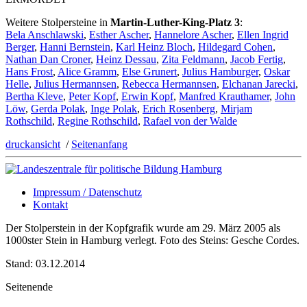
Weitere Stolpersteine in
Martin-Luther-King-Platz 3
:
Bela Anschlawski
,
Esther Ascher
,
Hannelore Ascher
,
Ellen Ingrid
Berger
,
Hanni Bernstein
,
Karl Heinz Bloch
,
Hildegard Cohen
,
Nathan Dan Croner
,
Heinz Dessau
,
Zita Feldmann
,
Jacob Fertig
,
Hans Frost
,
Alice Gramm
,
Else Grunert
,
Julius Hamburger
,
Oskar
Helle
,
Julius Hermannsen
,
Rebecca Hermannsen
,
Elchanan Jarecki
,
Bertha Kleve
,
Peter Kopf
,
Erwin Kopf
,
Manfred Krauthamer
,
John
Löw
,
Gerda Polak
,
Inge Polak
,
Erich Rosenberg
,
Mirjam
Rothschild
,
Regine Rothschild
,
Rafael von der Walde
druckansicht
/
Seitenanfang
Impressum / Datenschutz
Kontakt
Der Stolperstein in der Kopfgrafik wurde am 29. März 2005 als
1000ster Stein in Hamburg verlegt. Foto des Steins: Gesche Cordes.
Stand: 03.12.2014
Seitenende