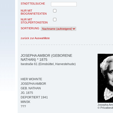
STADTTEILSUCHE
NUR MIT
BIOGRAFIETEXTEN
NUR MIT
STOLPERTONSTEIN
SORTIERUNG
zurück zur Auswahlliste
JOSEPHA AMBOR (GEBORENE
NATHAN) * 1875
Isestraße 61 (Eimsbüttel, Harvestehude)
HIER WOHNTE
JOSEPHA AMBOR
GEB. NATHAN
JG. 1875
DEPORTIERT 1941
MINSK
Josepha Am
???
© Privatbesi