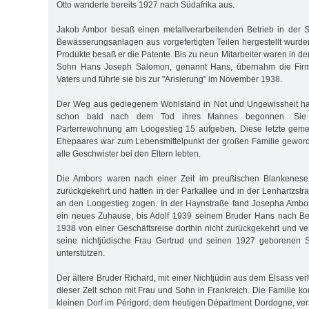
Otto wanderte bereits 1927 nach Südafrika aus.
Jakob Ambor besaß einen metallverarbeitenden Betrieb in der S
Bewässerungsanlagen aus vorgefertigten Teilen hergestellt wurden
Produkte besaß er die Patente. Bis zu neun Mitarbeiter waren in der
Sohn Hans Joseph Salomon, genannt Hans, übernahm die Fir
Vaters und führte sie bis zur "Arisierung" im November 1938.
Der Weg aus gediegenem Wohlstand in Not und Ungewissheit ha
schon bald nach dem Tod ihres Mannes begonnen. Sie
Parterrewohnung am Loogestieg 15 aufgeben. Diese letzte ge
Ehepaares war zum Lebensmittelpunkt der großen Familie geword
alle Geschwister bei den Eltern lebten.
Die Ambors waren nach einer Zeit im preußischen Blankene
zurückgekehrt und hatten in der Parkallee und in der Lenhartzstr
an den Loogestieg zogen. In der Haynstraße fand Josepha Ambor
ein neues Zuhause, bis Adolf 1939 seinem Bruder Hans nach Bel
1938 von einer Geschäftsreise dorthin nicht zurückgekehrt und ve
seine nichtjüdische Frau Gertrud und seinen 1927 geborenen 
unterstützen.
Der ältere Bruder Richard, mit einer Nichtjüdin aus dem Elsass verh
dieser Zeit schon mit Frau und Sohn in Frankreich. Die Familie ko
kleinen Dorf im Périgord, dem heutigen Départment Dordogne, ver