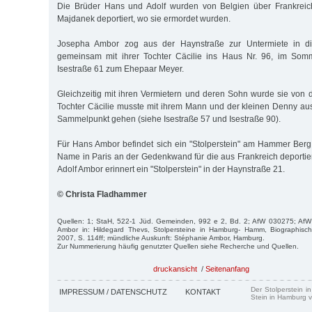
Die Brüder Hans und Adolf wurden von Belgien über Frankreic
Majdanek deportiert, wo sie ermordet wurden.
Josepha Ambor zog aus der Haynstraße zur Untermiete in die
gemeinsam mit ihrer Tochter Cäcilie ins Haus Nr. 96, im Som
Isestraße 61 zum Ehe­paar Meyer.
Gleichzeitig mit ihren Vermietern und deren Sohn wurde sie von do
Tochter Cäcilie musste mit ihrem Mann und der kleinen Denny au
Sammelpunkt gehen (siehe Isestraße 57 und Isestraße 90).
Für Hans Ambor befindet sich ein "Stolperstein" am Hammer Berg
Name in Paris an der Gedenkwand für die aus Frankreich deportier
Adolf Ambor erinnert ein "Stolperstein" in der Haynstraße 21.
© Christa Fladhammer
Quellen: 1; StaH, 522-1 Jüd. Gemeinden, 992 e 2, Bd. 2; AfW 030275; Af
Ambor in: Hildegard Thevs, Stolperstei­ne in Hamburg- Hamm, Biographis
2007, S. 114ff; mündliche Auskunft: Stéphanie Ambor, Hamburg.
Zur Nummerierung häufig genutzter Quellen siehe Recherche und Quellen.
druckansicht
/
Seitenanfang
Der Stolperstein i
IMPRESSUM / DATENSCHUTZ
KONTAKT
Stein in Hamburg v