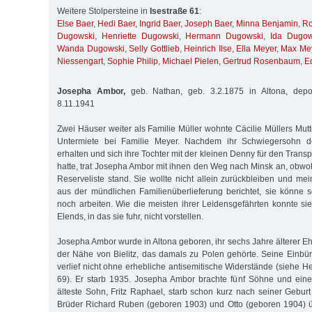
Weitere Stolpersteine in
Isestraße 61
:
Else Baer
,
Hedi Baer
,
Ingrid Baer
,
Joseph Baer
,
Minna Benjamin
,
Ro
Dugowski
,
Henriette Dugowski
,
Hermann Dugowski
,
Ida Dugow
Wanda Dugowski
,
Selly Gottlieb
,
Heinrich Ilse
,
Ella Meyer
,
Max Me
Niessengart
,
Sophie Philip
,
Michael Pielen
,
Gertrud Rosenbaum
,
E
Josepha Ambor,
geb. Nathan, geb. 3.2.1875 in Altona, depo
8.11.1941
Zwei Häuser weiter als Familie Müller wohnte Cäcilie Müllers Mut
Untermiete bei Familie Meyer. Nachdem ihr Schwiegersohn de
erhalten und sich ihre Tochter mit der kleinen Denny für den Transpo
hatte, trat Josepha Ambor mit ihnen den Weg nach Minsk an, obwoh
Reserveliste stand. Sie wollte nicht allein zurückbleiben und mei
aus der mündlichen Familienüberlieferung berichtet, sie könne s
noch arbeiten. Wie die meisten ihrer Leidensgefährten konnte s
Elends, in das sie fuhr, nicht vorstellen.
Josepha Ambor wurde in Altona geboren, ihr sechs Jahre älterer
der Nähe von Bielitz, das damals zu Polen gehörte. Seine Einb
verlief nicht ohne erhebliche antisemitische Widerstände (siehe H
69). Er starb 1935. Josepha Ambor brachte fünf Söhne und eine
älteste Sohn, Fritz Raphael, starb schon kurz nach seiner Gebur
Brüder Richard Ruben (geboren 1903) und Otto (geboren 1904) ü