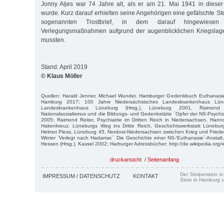
Jonny Aljes war 74 Jahre alt, als er am 21. Mai 1941 in dies
wurde. Kurz darauf erhielten seine Angehörigen eine gefälschte S
sogenannten Trostbrief, in dem darauf hingewiese
Verlegungsmaßnahmen aufgrund der augenblicklichen Kriegslag
mussten.
Stand: April 2019
© Klaus Möller
Quellen: Harald Jenner, Michael Wunder, Hamburger Gedenkbuch Euthanasi
Hamburg 2017; 100 Jahre Niedersächsisches Landeskrankenhaus Lüne
Landeskrankenhaus Lüneburg (Hrsg.), Lüneburg 2001, Raimond R
Nationalsozialismus und die Bildungs- und Gedenkstätte `Opfer der NS-Psychia
2005; Raimond Reiter, Psychiatrie im Dritten Reich in Niedersachsen, Hann
Hakenkreuz. Lüneburgs Weg ins Dritte Reich, Geschichtswerkstatt Lünebur
Helmut Pless, Lüneburg 45, Nordost-Niedersachsen zwischen Krieg und Fried
Winter `Verlegt nach Hadamar.´ Die Geschichte einer NS-‘Euthanasie´-Anstal
Hessen (Hrsg.), Kassel 2002; Harburger Adressbücher; http://de.wikipedia.org/w
druckansicht
/
Seitenanfang
Der Stolperstein i
IMPRESSUM / DATENSCHUTZ
KONTAKT
Stein in Hamburg v