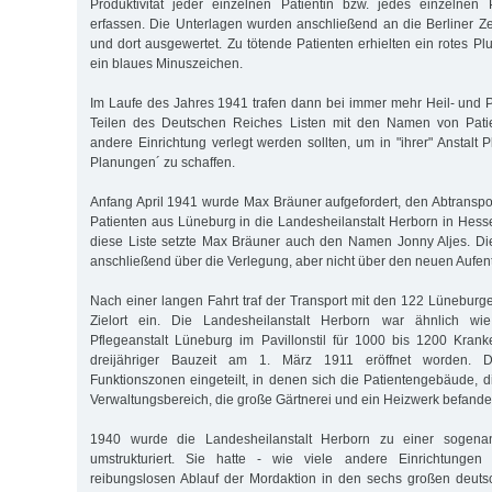
Produktivität jeder einzelnen Patientin bzw. jedes einzelnen 
erfassen. Die Unterlagen wurden anschließend an die Berliner Ze
und dort ausgewertet. Zu tötende Patienten erhielten ein rotes P
ein blaues Minuszeichen.
Im Laufe des Jahres 1941 trafen dann bei immer mehr Heil- und Pf
Teilen des Deutschen Reiches Listen mit den Namen von Patie
andere Einrichtung verlegt werden sollten, um in "ihrer" Anstalt Pl
Planungen´ zu schaffen.
Anfang April 1941 wurde Max Bräuner aufgefordert, den Abtransp
Patienten aus Lüneburg in die Landesheilanstalt Herborn in Hesse
diese Liste setzte Max Bräuner auch den Namen Jonny Aljes. D
anschließend über die Verlegung, aber nicht über den neuen Aufenth
Nach einer langen Fahrt traf der Transport mit den 122 Lüneburg
Zielort ein. Die Landesheilanstalt Herborn war ähnlich wie 
Pflegeanstalt Lüneburg im Pavillonstil für 1000 bis 1200 Kran
dreijähriger Bauzeit am 1. März 1911 eröffnet worden.
Funktionszonen eingeteilt, in denen sich die Patientengebäude, d
Verwaltungsbereich, die große Gärtnerei und ein Heizwerk befande
1940 wurde die Landesheilanstalt Herborn zu einer sogenan
umstrukturiert. Sie hatte - wie viele andere Einrichtunge
reibungslosen Ablauf der Mordaktion in den sechs großen deuts