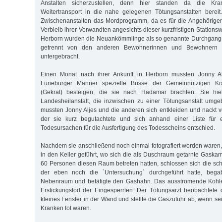
Anstalten sicherzustellen, denn hier standen da die Kr
Weitertransport in die nahe gelegenen Tötungsanstalten bereit
Zwischenanstalten das Mordprogramm, da es für die Angehörige
Verbleib ihrer Verwandten angesichts dieser kurzfristigen Stationsw
Herborn wurden die Neuankömmlinge als so genannte Durchgang
getrennt von den anderen Bewohnerinnen und Bewohnern de
untergebracht.
Einen Monat nach ihrer Ankunft in Herborn mussten Jonny A
Lüneburger Männer spezielle Busse der Gemeinnützigen Kr
(Gekrat) besteigen, die sie nach Hadamar brachten. Sie hiel
Landesheilanstalt, die inzwischen zu einer Tötungsanstalt umg
mussten Jonny Aljes und die anderen sich entkleiden und nackt vo
der sie kurz begutachtete und sich anhand einer Liste für 
Todesursachen für die Ausfertigung des Todesscheins entschied.
Nachdem sie anschließend noch einmal fotografiert worden waren
in den Keller geführt, wo sich die als Duschraum getarnte Gask
60 Personen diesen Raum betreten hatten, schlossen sich die sch
der eben noch die `Untersuchung´ durchgeführt hatte, begab
Nebenraum und betätigte den Gashahn. Das ausströmende Kohl
Erstickungstod der Eingesperrten. Der Tötungsarzt beobachtete
kleines Fenster in der Wand und stellte die Gaszufuhr ab, wenn s
Kranken tot waren.