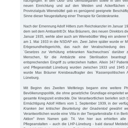
nachgingen. In den Obst- und Gemüsegärten sowie in den viel
neuen Einrichtung und auf den Weiden und Ackerflächen
Provinzialguts Wienebüttel gab es genügend geeignete Beschäft
Sinne dieser Neugestaltung einer Therapie für Geisteskranke.
Nach der Ernennung Adolf Hitlers zum Reichskanzler im Januar 19
dem seit dem Amtsantritt Dr. Max Bräuners, des neuen Direktors di
Januar 1935, wehte aber auch am Wienebüttler Weg ein anderer 
am 1. Mai 1933 in die NSDAP ein. Zwei Jahre später wurde er M
Erbgesundheitsgerichts, das nach der Verabschiedung des nat
`Gesetzes zur Verhütung erbkranken Nachwuchses´ darüber z
Menschen, für die Amtsärzte eine Sterilisation beantragt
entsprechenden Eingriff zu unterziehen hatten. Allein 347 Patient
und Pflegeanstalt Lüneburg wurden zwischen 1933 und 1945 zwa
wurde Max Bräuner Kreisbeauftragter des `Rassenpolitischen
Lüneburg.
Mit Beginn des Zweiten Weltkriegs begann eine weitere Ph
Bevölkerungspolitik, die ohne gesetzliche Grundlage eingeleitet 
gesamte Kriegszeit erstreckte. Die Verantwortlichen beriefen sich b
Ermächtigung Adolf Hitlers vom 1. September 1939, in der verfü
Kranken bei kritischer Beurteilung der Gnadentod gewährt w
Verantwortlichen wurde eine Villa in der Tiergartenstraße 4 in Berl
Aktion" ihren Namen gab: T4. Von hier aus erhielten alle
Pflegeanstalten – auch die LHP-Lüneburg - bald darauf Meldebö