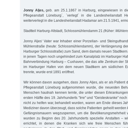
Jonny Aljes,
geb. am 25.1.1867 in Harburg, eingewiesen in die 
Pflegeanstalt Lüneburg´, `verlegt´ in die Landesheilanstalt 
weiterverlegt in die Landesheilanstalt Hadamar am 21.5.1941, erm
Stadtteil Harburg-Altstadt, Schlossmühlendamm 21
(früher: Mühlen
Jonny Aljes‘ Vater war Inhaber einer Porzellan- und Steinguthan
Mühlenstraße (heute: Schlossmühlendamm), der Verlängerung der
Harburger Schlossstraße) zum Sand, dem damals neuen Stadtkern.
in jenen Tagen noch ungehindert zum Kanalplatz im Harburger Ha
Bahnverbindung Harburg – Cuxhaven, die das alte Zentrum der S
im Harburger Hafen von dem neuen Stadtkern am südlichen E
trennte, wurde erst 1891 eröffnet.
Wir können davon ausgehen, dass Jonny Aljes, als er als Patient d
Pflegeanstalt Lüneburg aufgenommen wurde, die neuesten Beh
Menschen hautnah kennen lernte, die unter diesen Erkrankungen 
ersten Hälfte des 19. Jahrhunderts "Irre" und "Geisteskranke" noc
nicht zu helfen war, behandelt wurden, waren am Ende dieses J
Mediziner davon überzeugt, dass solche Patienten geheilt werden kö
Gefängnismauern wegzusperren, um die Bevölkerungsmehrheit v
wurden zu Beginn des 20. Jahrhunderts spezielle Anstalten – w
errichtet, in denen die Kranken sich wie freie Menschen füh