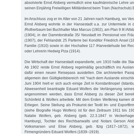
absolvierte Ernst Alsberg vermutlich eine kaufmännische Lehre un
seinen Einjährig Freiwilligen Militärdienst beim Train (Nachschub) B
Im Anschluss zog er im Alter von 21 Jahren nach Hamburg, wo Ver
Ernst Alsberg wohnte in der Hansestadt u.a. zur Untermiete in d
/Rotherbaum bei Buchhalter Max Marcus (1902), am Plan 9 III /Alts
(1904), in der Dammtorstraße 35/ Neustadt im Pensionat von Fräu
(1907), der Fehlandstr. 25 Parterre bei Konditor Friedrich Ansel
Familie (1910) sowie in der Hochallee 117 /Harvestehude bei Re
oder Lehrerin Hedwig Piza (1914).
Die Wirtschaft der Hansestadt expandierte, um 1910 hatte die Sta
Ab 1902 reiste Ernst Alsberg regelmäßig geschäftlich ins Ausland
dafür einen neuen Reisepass ausstellen. Die archivierten Pass
allgemein den Gültigkeitsbereich mit "nach dem Auslande einschli
Juni 1904 hielt er sich auch einige Zeit in Konstantinopel (Istanb
Abwesenheit beantragte Eduard Wolfers die Verlängerung seines
angenommen werden, dass Ernst Alsberg zu dieser Zeit bereits
Schönfeld & Wolfers arbeitete. Mit dem Ersten Weltkrieg kamen 
Erliegen. Seine Stellung als Prokurist der Textil Im- und Exportfi
(siehe Biografie Hugo Wolfers) ist für den Zeitraum 1911 bis 19
Natalie Wolfers, geb. Alsberg (geb. 22.3.1847 in Veckerhage
Hamburg), Tochter des Rechtsanwalts und Notars Gerson Als
Volksmarsen und Elise Alsberg, geb. Itzig (1817–1872), 
Firmengründers Eduard Wolfers (1839–1919).