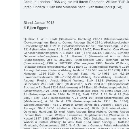
Jahre in London. 1966 zog sie mit ihrem Ehemann William "Bill"
ihren Kindern Julian und Vivienne nach Evanston/Illinois (USA).
Stand: Januar 2018
© Björn Eggert
Quellen: 1; 4; 5; StaH (Staatsarchiv Hamburg) 213-11 (Staatsanwaltscha
(Devisenvergehen, Ernst u. Gertrud Alsberg); StaH 214-1 (Gerichtsvollzieher
Ernst Alsberg); StaH 221-11 (Staatskommissar für die Entnazifizierung), Fa 23
231-7 (Handelsregister), A 1 Band 56 (HR A 13455, Firma Friedrich Otto Werne
Genossenschaftsregister), A 1 Band 148 (HR-Nr. 33242, Paul A.G. Scholz)
Genossenschaftsregister), A 12, Kasten 1 (Namenskartei A zum Hande
(Standesämter), 256 u. 357/1889 (Sterberegister 1889, Bernhard Berth
(Standesämter), 7987 u. 782/1906 (Sterberegister 1906, Natalie Wolfers 
(Staatsangehörigkeitsaufsicht), A III 21 Band 19 (Bürgerregister Hamburg 191
Alsberg, Johanna Gertrude Alsberg, beide Nr. 149.563 am 14.12.1920), A III 
Hamburg 1916–1920 K–L, Richard Katz, Nr. 144.981 am 6.3.191
Einwohnermeldekartei 1892–1925) Albert Alsberg, Alice Alsberg, Bernhard 
Alsberg, Friedrich Ansel, Eduard Wolfers; StaH 332-8 (Meldewesen), 
Grubesallee 21); StaH 332-8 (Meldewesen), A 24 Band 379 (Reisepassproto
Buchstabe A); StaH 332-8 (Meldewesen), A 24 Band 86 (Reisepassprotokolle 1
(Meldewesen), A 24 Band 90 (Reisepassprotokolle 1904, Nr. 1395); StaH 332
91 (Reisepassprotokolle 1904, Nr. 2171); StaH 332-8, A 24 Band 99 (Reis
2862); StaH 332-8 (Meldewesen), A 24 Band 107 (Reisepassprotokolle 191
(Meldewesen), A 24 Band 120 (Reisepassprotokolle 1914, Nr. 1474)
Wiedergutmachung), 46372 (Margot Emmy Jones geb. Alsberg); StaH 351-
Alsberg); StaH 522-1 (Jüdische Gemeinden), 992b (Kultussteuerkartei de
Gemeinde Hamburg), Dr. med. Albert Alsberg, Ernst Alsberg, Gertrud Alsberg
Richard Katz, Eduard Wolfers; Hessisches Hauptstaatsarchiv Wiesbaden, T
Kassel 1847–1886 (HHStAW Abt. 365 Nr. 501), Digitalisat im Internet (Nr
Wolfers u. Natalie Alsberg; Nr. 492/ März 1874 Julius Alsberg u. Mathilde
Mussbach, Geburtseintrag 1895 Nr. 6 (Johanna Gertrude Feiss), Adressbü
1905, 1908, 1911/12 (Karl Feiss); Stadtarchiv Kassel, Bestand A 3.32 EMK (Me