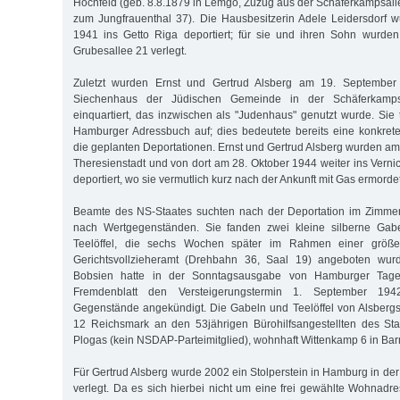
Hochfeld (geb. 8.8.1879 in Lemgo, Zuzug aus der Schäferkampsal
zum Jungfrauenthal 37). Die Hausbesitzerin Adele Leidersdorf
1941 ins Getto Riga deportiert; für sie und ihren Sohn wurden
Grubesallee 21 verlegt.
Zuletzt wurden Ernst und Gertrud Alsberg am 19. Septembe
Siechenhaus der Jüdischen Gemeinde in der Schäferkampsa
einquartiert, das inzwischen als "Judenhaus" genutzt wurde. Sie
Hamburger Adressbuch auf; dies bedeutete bereits eine konkre
die geplanten Deportationen. Ernst und Gertrud Alsberg wurden am 
Theresienstadt und von dort am 28. Oktober 1944 weiter ins Verni
deportiert, wo sie vermutlich kurz nach der Ankunft mit Gas ermorde
Beamte des NS-Staates suchten nach der Deportation im Zimmer
nach Wertgegenständen. Sie fanden zwei kleine silberne Gabe
Teelöffel, die sechs Wochen später im Rahmen einer größe
Gerichtsvollzieheramt (Drehbahn 36, Saal 19) angeboten wurde
Bobsien hatte in der Sonntagsausgabe von Hamburger Tage
Fremdenblatt den Versteigerungstermin 1. September 19
Gegenstände angekündigt. Die Gabeln und Teelöffel von Alsberg
12 Reichsmark an den 53jährigen Bürohilfsangestellten des Sta
Plogas (kein NSDAP-Parteimitglied), wohnhaft Wittenkamp 6 in Bar
Für Gertrud Alsberg wurde 2002 ein Stolperstein in Hamburg in de
verlegt. Da es sich hierbei nicht um eine frei gewählte Wohnadre