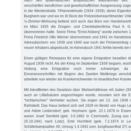
Nach den systematischen antijüdischen Maßnahmen des 
verschärften beruflichen und gesellschaftlichen Ausgrenzung zoge
in die Werderstraße 7/Harvestehude (1934–1939), deren Eigentüme
Burgheim war und wo im III.Stock der Polizeioberwachtmeister Völ
½-Zimmer-Wohnung befand sich auch das Büro von Handelsvertret
im März 1935 die Drogen- und Chemikalienfirma Paul A. G.
übernommen hatte. Seine Firma "Ernst Alsberg" wurde zwischen 
Firma Friedrich Otto Werner übernommen und 1941 im Handelsregi
Adressbüchern von 1939 und 1940 war noch der Firmeneintrag 
neuen Inhabers abgedruckt, im Adressbuch 1941 fehlte bereits der 
Einen gültigen Reisepass für eine eigene Emigration besaßen d
August 1939 nicht. Als der Krieg im September 1939 begann, wurde
Alsberg eine Emigration noch immer schwieriger, da 
Einreisevorschriften mit Beginn des Zweiten Weltkriegs verschä
arbeitete nun wieder als Krankenschwester im Israelitischen Krank
Mit Inkrafttreten des Gesetzes über Mietverhältnisse mit Juden (30
auch an Litfaßsäulen angeschlagen wurde, mussten sich die E
"nichtarischen" Vermieter suchen. Sie zogen am 13. Juli 1939 
Rahlstedt. Das Haus befand sich seit 1928 im Besitz von Hugo L
und Adele Leidersdorf, geb. Heymann (geb. 22.1.1878 in Essen)
waren Josef Seinfeld (geb. 3.6.1882 in Czernowitz, Zuzug aus 
25.10.1941 nach Lodz), Emil Hochfeld (geb. 7.2.1874 in L
Schäferkampsallee 49, Umzug 1.4.1942 zum Jungfrauenthal 37) u