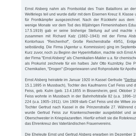
Ernst Alsberg nahm als Frontsoldat des Train Bataillons an d
Weltkriegs teil und wurde dafür mit dem Eisernen Kreuz II. Klass
für Frontkämpfer ausgezeichnet. Nach der Rückkehr aus dem 
wenige Monate vor dem Tod des 80jährigen Firmeninhabers Edua
17.5.1919) gab er seine bisherige Stellung auf und machte 
zusammen mit Richard Katz (1882–1943) mit der Firma Als
Kontorhaus "Reichenhof", Große Reichenstraße 49/51, Erdg
selbständig. Die Firma (Agentur u. Kommission) ging im Septembe
Kurz zuvor, noch zu Beginn der Hyperinflation, machte sich Ernst A
der Firma "Ernst Alsberg" als Chemikalien-Makler u.a. für chemisch
als Prokurist zeichnete für ein halbes Jahr Otto Kuznitzky. Die 
Chemikalien, "Drogen" (Drogeriewaren und Rohprodukte für Apoth
Ernst Alsberg heiratete im Januar 1920 in Kassel Gertrude "
Gertru
15.1.1895 in Mussbach), Tochter des Kaufmanns Carl Feiss und 
Feiss, geb. Kulm (geb. 13.4.1855 in Bissersheim, gest. Oktober 1
Feiss wohnte in Mussbach in der Bahnhofstraße 82 (u.a. 1896–1
224 (u.a. 1905–1911). Um 1909 starb Carl Feiss und die Witwe zog
Tochter Gertrud nach Kassel in die Prinzenstraße 27. Während 
wurde Gertrud Feiss zur Krankenschwester ausgebildet und arb
Oberschwester in Kriegslazaretten. Hierfür erhielt sie die Rotekreu
das Ehrenkreuz des Vaterländischen Frauenvereins.
Die Eheleute Ernst und Gertrud Alsberg erwarben im Dezember 