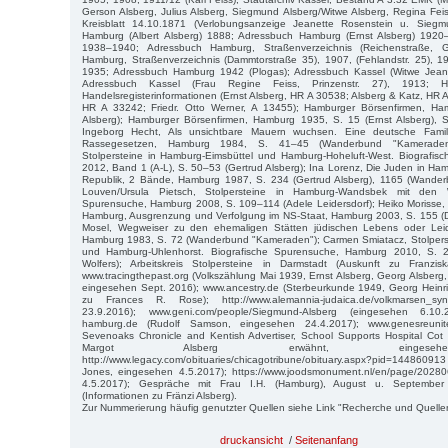
Gerson Alsberg, Julius Alsberg, Siegmund Alsberg/Witwe Alsberg, Regina Fe
Kreisblatt 14.10.1871 (Verlobungsanzeige Jeanette Rosenstein u. Siegm
Hamburg (Albert Alsberg) 1888; Adressbuch Hamburg (Ernst Alsberg) 192
1938–1940; Adressbuch Hamburg, Straßenverzeichnis (Reichenstraße, 
Hamburg, Straßenverzeichnis (Dammtorstraße 35), 1907, (Fehlandstr. 25), 1
1935; Adressbuch Hamburg 1942 (Plogas); Adressbuch Kassel (Witwe Jeane
Adressbuch Kassel (Frau Regine Feiss, Prinzenstr. 27), 1913; 
Handelsregisterinformationen (Ernst Alsberg, HR A 30538; Alsberg & Katz, HR 
HR A 33242; Friedr. Otto Werner, A 13455); Hamburger Börsenfirmen, Ha
Alsberg); Hamburger Börsenfirmen, Hamburg 1935, S. 15 (Ernst Alsberg), S
Ingeborg Hecht, Als unsichtbare Mauern wuchsen. Eine deutsche Famil
Rassegesetzen, Hamburg 1984, S. 41–45 (Wanderbund "Kameraden
Stolpersteine in Hamburg-Eimsbüttel und Hamburg-Hoheluft-West. Biografi
2012, Band 1 (A-L), S. 50–53 (Gertrud Alsberg); Ina Lorenz, Die Juden in Ham
Republik, 2 Bände, Hamburg 1987, S. 234 (Gertrud Alsberg), 1165 (Wander
Louven/Ursula Pietsch, Stolpersteine in Hamburg-Wandsbek mit den Wa
Spurensuche, Hamburg 2008, S. 109–114 (Adele Leidersdorf); Heiko Morisse,
Hamburg, Ausgrenzung und Verfolgung im NS-Staat, Hamburg 2003, S. 155 (Dr
Mosel, Wegweiser zu den ehemaligen Stätten jüdischen Lebens oder Lei
Hamburg 1983, S. 72 (Wanderbund "Kameraden"); Carmen Smiatacz, Stolper
und Hamburg-Uhlenhorst. Biografische Spurensuche, Hamburg 2010, S.
Wolfers); Arbeitskreis Stolpersteine in Darmstadt (Auskunft zu Franzi
www.tracingthepast.org (Volkszählung Mai 1939, Ernst Alsberg, Georg Alsberg
eingesehen Sept. 2016); www.ancestry.de (Sterbeurkunde 1949, Georg Heinr
zu Frances R. Rose); http://www.alemannia-judaica.de/volkmarsen_sy
23.9.2016); www.geni.com/people/Siegmund-Alsberg (eingesehen 6.10.2
hamburg.de (Rudolf Samson, eingesehen 24.4.2017); www.genesreunit
Sevenoaks Chronicle and Kentish Advertiser, School Supports Hospital Cot
Margot Alsberg erwähnt, eingesehe
http://www.legacy.com/obituaries/chicagotribune/obituary.aspx?pid=14486
Jones, eingesehen 4.5.2017); https://www.joodsmonument.nl/en/page/202806
4.5.2017); Gespräche mit Frau I.H. (Hamburg), August u. Septembe
(Informationen zu Fränzi Alsberg).
Zur Nummerierung häufig genutzter Quellen siehe Link "Recherche und Quelle
druckansicht
/
Seitenanfang