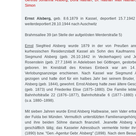
Gertrud Johanna Alsberg
,
Dora Nathan
,
Dr. Nathan Max Nathan
Simon
Ernst Alsberg,
geb. 8.6.1879 in Kassel, deportiert 15.7.1942
weiterdeportiert 28.10.1944 nach Auschwitz
Brahmsallee 39 (an Stelle der aufgelösten Werderstraße 5)
Ernst
Siegfried Alsberg wurde 1879 in der von Preußen ann
kurhessischen Residenzstadt Kassel als Sohn des Kaufmanns
Siegmund Alsberg (geb. 26.10.1842 in Veckerhagen) und Je
Rosenstein (geb. 27.7.1846 in Adelebsen bei Göttingen, gestorb
geboren. Im Kreisblatt des Kreises Einbeck war am 14.
Verlobungsanzeige erschienen. Nach Kassel war Siegmund 
gezogen und hatte dort für ein halbes Jahr bei seinem Bruder
Alsberg (geb. 1844), gewohnt. Ernst Alsberg hatte zwei ältere Ges
(geb. 1873) und Friederike Elise (1875–1880). Die Familie lebte
Bahnhofstraße 22 (1876–1877), Bahnhofstraße 6 (1877–1880) 
(u.a. 1880–1898).
Mit sieben Jahren wurde Ernst Alsberg Halbwaise, sein Vater ertr
der Fulda bei Münden. Vermutlich unterstützten Familienangehöri
und ihre beiden Söhne danach finanziell. Jeanette Alsberg 
geschäftlich tätig; das Kasseler Adressbuch vermerkte hinter 
(1890) bzw. "Gen.-Agentur Gebr. Alsberg" (1898). Nach dem Bes