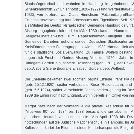
Staatsbürgerschaft und wohnten in Hamburg in gehobenen 
Schenkendorffstr. 22/ Uhlenhorst (1920–1922) und Werderstraße 
1933), von letzterer war Claus Hinrichsen (Futtermittelgroßha
Grundstücksverwaltung) laut Adressbuch der Eigentümer. Seit 19
als Mitglied der Deutsch-Israelitischen Gemeinde Hamburg geführt
Alsberg engagierte sich dort, im März 1930 stand ihr Name unte
Religiös-Liberalen-Liste zum Repräsentanten-Kollegium der D
Gemeinde. Daneben gehörte sie der Deutschen Staatspartei an u
Kreisführerin einer Frauengruppe sowie bis 1933 ehrenamtlich als
für die städtische Sozialverwaltung. Zu Familie Wolfers bestand
trugen sich Ernst und Gertrud Alsberg Mitte der 1920er Jahre 
Hildegard Gorden ein, spätere Rosenberg (geb. 1911), der Enkeli
geb. Alsberg (siehe Biografie Elisabeth Gorden, geb. Wolfers).
Die Eheleute bekamen zwei Töchter: Regina Elfriede
Franziska
ge
(geb. 15.12.1920), später verheiratete Rose (Rosenbaum), und
(geb. 5.6.1924), später verheiratete Jones; beiden gelang im D
1939 die Emigration nach England, wohin bereits ein Onkel von ihne
Margot hatte nach der Volksschule die private Realschule für 
(Mittelweg 90) von 1934 bis 1938 besucht, die sie aber im M
jüdischen Herkunft verlassen musste. Von April 1938 bis De
notgedrungen auf die Jüdische Mädchenschule in Hamburg. Im Jun
Kultussteuerkartei der Eltern mit einem Kindertransport die Emigra