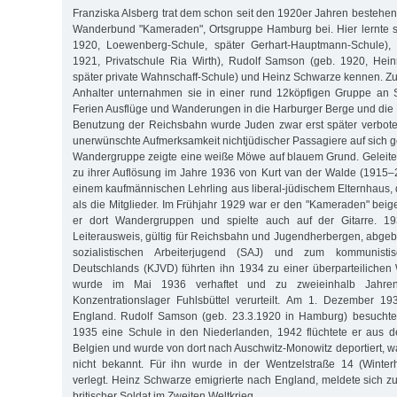
Franziska Alsberg trat dem schon seit den 1920er Jahren bestehe
Wanderbund "Kameraden", Ortsgruppe Hamburg bei. Hier lernte si
1920, Loewenberg-Schule, später Gerhart-Hauptmann-Schule), 
1921, Privatschule Ria Wirth), Rudolf Samson (geb. 1920, Hein
später private Wahnschaff-Schule) und Heinz Schwarze kennen. Zu
Anhalter unternahmen sie in einer rund 12köpfigen Gruppe an
Ferien Ausflüge und Wanderungen in die Harburger Berge und die
Benutzung der Reichsbahn wurde Juden zwar erst später verbote
unerwünschte Aufmerksamkeit nichtjüdischer Passagiere auf sich 
Wandergruppe zeigte eine weiße Möwe auf blauem Grund. Geleite
zu ihrer Auflösung im Jahre 1936 von Kurt van der Walde (1915–
einem kaufmännischen Lehrling aus liberal-jüdischem Elternhaus, d
als die Mitglieder. Im Frühjahr 1929 war er den "Kameraden" beige
er dort Wandergruppen und spielte auch auf der Gitarre. 1
Leiterausweis, gültig für Reichsbahn und Jugendherbergen, abgeb
sozialistischen Arbeiterjugend (SAJ) und zum kommunisti
Deutschlands (KJVD) führten ihn 1934 zu einer überparteilichen
wurde im Mai 1936 verhaftet und zu zweieinhalb Jahren
Konzentrationslager Fuhlsbüttel verurteilt. Am 1. Dezember 19
England. Rudolf Samson (geb. 23.3.1920 in Hamburg) besuchte
1935 eine Schule in den Niederlanden, 1942 flüchtete er aus 
Belgien und wurde von dort nach Auschwitz-Monowitz deportiert, wa
nicht bekannt. Für ihn wurde in der Wentzelstraße 14 (Winterh
verlegt. Heinz Schwarze emigrierte nach England, meldete sich zu
britischer Soldat im Zweiten Weltkrieg.