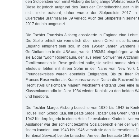
den Stolperstein von Ernst Alsberg die langjährige Wohnadresse W
Diese ist jedoch aufgrund des Baus der Grindelhochhäuser in i
nicht mehr existent, daher wurde der Stolperstein 2017 in
Querstraße Brahmsallee 39 verlegt. Auch der Stolperstein seiner
2017 dorthin umgesetzt.
Die Tochter Franziska Alsberg absolvierte in England eine Lehre
Die Stelle erhielt sie vermutlich über einen Onkel mütterlichers
England emigriert sein soll. In den 1950er Jahren wanderte 
Großbritannien in die USA aus, wo sie 1953/54 eingebürgert wurde
sie Edgar "Eddi" Rosenbaum, der aus einer Schweriner Arztfami
Familiennamen in Rose geändert hatte; sie selbst nannte sich 
Eheleute lebten mit ihrem Sohn in der Nähe von New York Cit
Freundeskreises waren ebenfalls Emigranten. Bis zu ihrer Pe
Frances Rose weiter als Krankenschwester. Durch die Buchveröffe
Hecht ("Als unsichtbare Mauern wuchsen") entstand über eine n
Klassenkameradin im Jahr 1984 wieder Kontakt zu den beiden W
und Ingeborg.
Die Tochter Margot Alsberg besuchte von 1939 bis 1942 in Kent
House High School (u.a. mit Beate Siegel, später Bea Green und F
1942 Kinderpflegerin in einem Heim für evakuierte Kinder in Iver, w
Ausländer war der schlecht bezahlte Sozialbereich einer der weni
finden konnten. Von 1943 bis 1946 versah sie den Heeresdienst fü
Territorial Service) bei der britischen Armee. Sie heiratete 1949 un