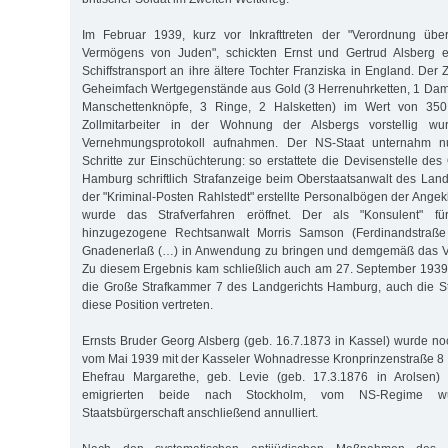
Im Februar 1939, kurz vor Inkrafttreten der "Verordnung üb
Vermögens von Juden", schickten Ernst und Gertrud Alsberg e
Schiffstransport an ihre ältere Tochter Franziska in England. Der 
Geheimfach Wertgegenstände aus Gold (3 Herrenuhrketten, 1 Da
Manschettenknöpfe, 3 Ringe, 2 Halsketten) im Wert von 35
Zollmitarbeiter in der Wohnung der Alsbergs vorstellig w
Vernehmungsprotokoll aufnahmen. Der NS-Staat unternahm nun
Schritte zur Einschüchterung: so erstattete die Devisenstelle de
Hamburg schriftlich Strafanzeige beim Oberstaatsanwalt des La
der "Kriminal-Posten Rahlstedt" erstellte Personalbögen der Ange
wurde das Strafverfahren eröffnet. Der als "Konsulent" f
hinzugezogene Rechtsanwalt Morris Samson (Ferdinandstraße
Gnadenerlaß (…) in Anwendung zu bringen und demgemäß das Ver
Zu diesem Ergebnis kam schließlich auch am 27. September 1939 i
die Große Strafkammer 7 des Landgerichts Hamburg, auch die St
diese Position vertreten.
Ernsts Bruder Georg Alsberg (geb. 16.7.1873 in Kassel) wurde no
vom Mai 1939 mit der Kasseler Wohnadresse Kronprinzenstraße 8 
Ehefrau Margarethe, geb. Levie (geb. 17.3.1876 in Arolsen) 
emigrierten beide nach Stockholm, vom NS-Regime wu
Staatsbürgerschaft anschließend annulliert.