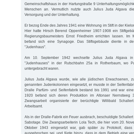
Gemeinschaftshaus in der Hartungstraße 9 Unterhaltungsmöglichke
Menschen an. Vermutlich nutzte auch Julius Juda Algava die
Versorgung und der Unterhaltung.
Er bezog Ende des Jahres 1941 eine Wohnung im Stift in der Kielort
Hier hatte Hirsch Berend Oppenheimer 1907-1908 ein Stiftgeb
Regierungsbaumeisters Ernst Friedheim errichten lassen. Im M
befand sich eine Synagoge. Das Stiftsgebäude diente in d
"Judenhaus".
Am 10. September 1942 wechselte Julius Juda Algava i
"Judenhauses" in der Rutschbahn 25a in Rotherbaum, wo Pa
untergebracht waren.
Julius Juda Algava wurde, wie alle jüdischen Erwachsenen, z
genannten Judenkolonnen eingesetzt, er musste in der Seifenfabri
Dralle Parfüm- und Seifenfabrik bestand bis 1991 und war eine
1920 befand sich deren Produktion im Altonaer Nernstweg 32
Zwangsarbeit organisierte der berüchtigte Willibald Schalle
Arbeitsamt.
Als in der Dralle-Fabrik ein Feuer ausbrach, beschuldigte Schallert
Sabotage. Die Zwangsarbeiterin Lola Tech, die hier vom 20. No
Oktober 1943 eingesetzt war, gab später zu Protokoll, dass
ausgebrochen sei, und fügte hinzu, dass in dem Betrieb eine verb