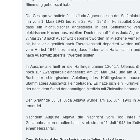
Stimmung geherrscht habe.
Die Gestapo verhaftete Julius Juda Algava noch in der Seifenfabrik
ihn vom 1. März 1943 bis zum 22. April 1943 in Fuhlsbüttel. Spät
dass ein nichtjüdischer Angestellter in der Seifenfabrik ve
elektrischen Kocher auszustellen. Doch das half Julius Juda Algav
7. Mai 1943 nach Auschwitz deportiert worden. In Mischehe verhei
alt, hätte er eigentlich nach Theresienstadt deportiert werden m
vom Herbst 1942 bestimmte, dass Juden aus Haftanstalten und
nach Auschwitz überstellt werden sollten.
In Auschwitz erhielt er die Häftlingsnummer 120417. Offensicht
noch zur Zwangsarbeit eingesetzt. Am 25. Mai 1943 und am 9. 
Buch der chirurgischen Abteilung des Häftlingskrankenhau
Stammlagers Auschwitz I eingetragen. Es hatte sich ein Furunke
der nach dem Stand der damaligen Medizin mit Zinksalbe behandel
Der 67jährige Julius Juda Algava wurde am 15. Juni 1943 in A
ermordet.
Nachdem Auguste Algava die Nachricht vom Tod ihres 
Gestapobeamten erhalten hatte, starb sie am 11. Juli 1943 im Jü
einem Herzanfall.
Zum Schicksal der Geschwister von Julius Juda Algava: