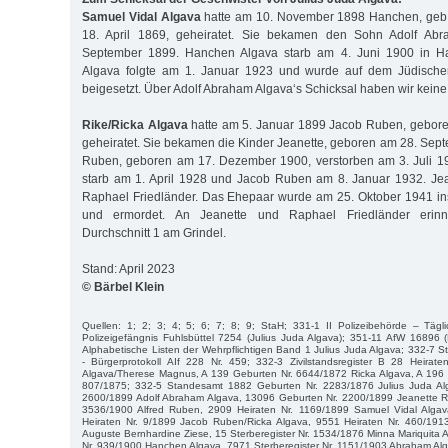
Samuel Vidal Algava
hatte am 10. November 1898 Hanchen, geb
18. April 1869, geheiratet. Sie bekamen den Sohn Adolf Ab
September 1899. Hanchen Algava starb am 4. Juni 1900 in H
Algava folgte am 1. Januar 1923 und wurde auf dem Jüdischen 
beigesetzt. Über Adolf Abraham Algava‘s Schicksal haben wir keine
Rike/Ricka Algava
hatte am 5. Januar 1899 Jacob Ruben, gebore
geheiratet. Sie bekamen die Kinder Jeanette, geboren am 28. Sept
Ruben, geboren am 17. Dezember 1900, verstorben am 3. Juli 1
starb am 1. April 1928 und Jacob Ruben am 8. Januar 1932. Jea
Raphael Friedländer. Das Ehepaar wurde am 25. Oktober 1941 ins
und ermordet. An Jeanette und Raphael Friedländer erinne
Durchschnitt 1 am Grindel.
Stand: April 2023
© Bärbel Klein
Quellen: 1; 2; 3; 4; 5; 6; 7; 8; 9; StaH; 331-1 II Polizeibehörde – Tä
Polizeigefängnis Fuhlsbüttel 7254 (Julius Juda Algava); 351-11 AfW 16896 
Alphabetische Listen der Wehrpflichtigen Band 1 Julius Juda Algava; 332-7 St
- Bürgerprotokoll AIf 228 Nr. 459; 332-3 Zivilstandsregister B 28 Heira
Algava/Therese Magnus, A 139 Geburten Nr. 6644/1872 Ricka Algava, A 196 M
807/1875; 332-5 Standesamt 1882 Geburten Nr. 2283/1876 Julius Juda Al
2600/1899 Adolf Abraham Algava, 13096 Geburten Nr. 2200/1899 Jeanette 
3536/1900 Alfred Ruben, 2909 Heiraten Nr. 1169/1899 Samuel Vidal Alg
Heiraten Nr. 9/1899 Jacob Ruben/Ricka Algava, 9551 Heiraten Nr. 460/191
Auguste Bernhardine Ziese, 15 Sterberegister Nr. 1534/1876 Minna Mariquita A
Nr. 939/1900 Hanchen Algava, 7971 Sterberegister Nr. 1151/1903 Abraham Alga