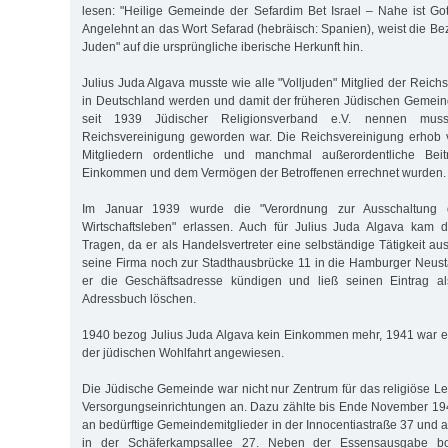
lesen: "Heilige Gemeinde der Sefardim Bet Israel – Nahe ist Gott
Angelehnt an das Wort Sefarad (hebräisch: Spanien), weist die Be
Juden" auf die ursprüngliche iberische Herkunft hin.
Julius Juda Algava musste wie alle "Volljuden" Mitglied der Reic
in Deutschland werden und damit der früheren Jüdischen Gemein
seit 1939 Jüdischer Religionsverband e.V. nennen muss
Reichsvereinigung geworden war. Die Reichsvereinigung erhob 
Mitgliedern ordentliche und manchmal außerordentliche Be
Einkommen und dem Vermögen der Betroffenen errechnet wurden.
Im Januar 1939 wurde die "Verordnung zur Ausschaltung
Wirtschaftsleben" erlassen. Auch für Julius Juda Algava kam
Tragen, da er als Handelsvertreter eine selbständige Tätigkeit au
seine Firma noch zur Stadthausbrücke 11 in die Hamburger Neus
er die Geschäftsadresse kündigen und ließ seinen Eintrag al
Adressbuch löschen.
1940 bezog Julius Juda Algava kein Einkommen mehr, 1941 war er
der jüdischen Wohlfahrt angewiesen.
Die Jüdische Gemeinde war nicht nur Zentrum für das religiöse L
Versorgungseinrichtungen an. Dazu zählte bis Ende November 1
an bedürftige Gemeindemitglieder in der Innocentiastraße 37 und 
in der Schäferkampsallee 27. Neben der Essensausgabe bo