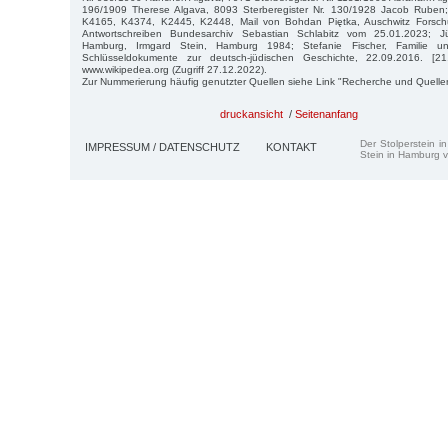
196/1909 Therese Algava, 8093 Sterberegister Nr. 130/1928 Jacob Ruben;
K4165, K4374, K2445, K2448, Mail von Bohdan Piętka, Auschwitz Forschu
Antwortschreiben Bundesarchiv Sebastian Schlabitz vom 25.01.2023; J
Hamburg, Irmgard Stein, Hamburg 1984; Stefanie Fischer, Familie un
Schlüsseldokumente zur deutsch-jüdischen Geschichte, 22.09.2016. [21
www.wikipedea.org (Zugriff 27.12.2022).
Zur Nummerierung häufig genutzter Quellen siehe Link "Recherche und Quelle
druckansicht
/
Seitenanfang
Der Stolperstein i
IMPRESSUM / DATENSCHUTZ
KONTAKT
Stein in Hamburg v