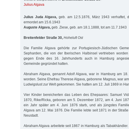
Julius Algava
Julius Juda Algava,
geb. am 12.5.1876, März 1943 verhaftet, de
ermordet am 15.6.1943
Auguste Algava,
geb. Ziese, geb. am 18.1.1888, tot am 11.7.1943
Breitenfelder Straße 30,
Hoheluft Ost
Die Familie Algava gehörte zur Portugiesisch-Jüdischen Geme
Sepharden, die von der Iberischen Halbinsel vertrieben worde
gegen Ende des 16. Jahrhunderts auch in Hamburg angesied
Gemeinde gegründet hatten.
Abraham Algava, genannt Adolf Algava, war in Hamburg am 18.
worden. Seine Ehefrau Therese Algava, geborene Magnus, war am
Ludwigslust zur Welt gekommen. Sie hatten am 12. Juli 1869 in Ha
Vier Kinder bereicherten das Leben des Ehepaares: Samuel Vida
1870, Rike/Ricka, geboren am 5. Dezember 1872, am 4. Juni 187
ein Jahr später am 4. Juni 1876 starb, und als jüngstes Famili
Algava am 12. Mai 1876. Die Familie lebte seit 1871 in der Straß
Neustadt.
Abraham Algava arbeitete seit 1867 in Hamburg als Tabakhändler. 