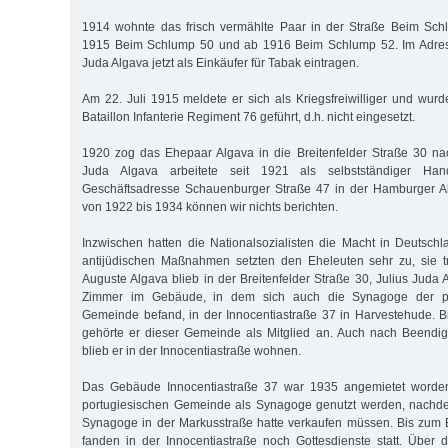
1914 wohnte das frisch vermählte Paar in der Straße Beim Schl
1915 Beim Schlump 50 und ab 1916 Beim Schlump 52. Im Adress
Juda Algava jetzt als Einkäufer für Tabak eintragen.
Am 22. Juli 1915 meldete er sich als Kriegsfreiwilliger und wurd
Bataillon Infanterie Regiment 76 geführt, d.h. nicht eingesetzt.
1920 zog das Ehepaar Algava in die Breitenfelder Straße 30 nac
Juda Algava arbeitete seit 1921 als selbstständiger Hand
Geschäftsadresse Schauenburger Straße 47 in der Hamburger Alt
von 1922 bis 1934 können wir nichts berichten.
Inzwischen hatten die Nationalsozialisten die Macht in Deutsc
antijüdischen Maßnahmen setzten den Eheleuten sehr zu, sie tr
Auguste Algava blieb in der Breitenfelder Straße 30, Julius Juda
Zimmer im Gebäude, in dem sich auch die Synagoge der por
Gemeinde befand, in der Innocentiastraße 37 in Harvestehude. 
gehörte er dieser Gemeinde als Mitglied an. Auch nach Beendig
blieb er in der Innocentiastraße wohnen.
Das Gebäude Innocentiastraße 37 war 1935 angemietet worde
portugiesischen Gemeinde als Synagoge genutzt werden, nachde
Synagoge in der Markusstraße hatte verkaufen müssen. Bis zum
fanden in der Innocentiastraße noch Gottesdienste statt. Über