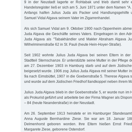
9 in der Neustadt lagerte er Rohtabak und trieb damit sehr e
Handelsregister ließ er sich am 5. Juni 1871 unter dem Namen "A. 
Anfangs halfen Julius Juda als Packer und Handlungsgehilfe 
Samuel Vidal Algava seinem Vater im Zigarrenhandel.
Als sich Samuel Vidal am 9. Oktober 1900 nach Oppenheim abmel
Juda Algava die Geschäfte seines Vaters. Eingetragen in den Ad
Juda Algava als "Tabakhändler und Makler Abraham Algava Jun
Wilhelminenstraße 62 in St. Pauli (heute Hein-Hoyer-Straße).
Seit 1902 wohnte Julius Juda Algava bei seinen Eltern in de
Stadtteil Sternschanze. Er unterstützte seine Mutter in der Pflege 
am 27. Dezember 1903 in Hamburg starb und auf dem Jüdischen
beigesetzt wurde. 1906 zog Julius Juda Algava mit seiner Mutter 
9a nach Eimsbüttel, 1907 in die Goebenstraße 5. Therese Algava 
und wurde auf dem Jüdischen Friedhof Ilandkoppel neben ihrem Ma
Julius Juda Algava blieb in der Goebenstraße 5, er wurde nun i
als Prokurist geführt und arbeitete bei der Firma Wagner als Dispon
– 84 (heute Neanderstraße) in der Neustadt.
Am 26. September 1913 heiratete er im Hamburger Standesamt 
Anna Auguste Bernhardine Ziese. Sie war am 18. Januar 18
Delmenhorst geboren worden. Ihre Eltern hießen Ernst Frie
Margarete Ziese, geborene Ostendorf.