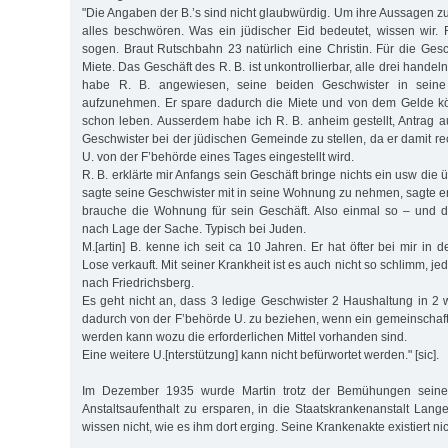
"Die Angaben der B.’s sind nicht glaubwürdig. Um ihre Aussagen zu
alles beschwören. Was ein jüdischer Eid bedeutet, wissen wir. 
sogen. Braut Rutschbahn 23 natürlich eine Christin. Für die Gesc
Miete. Das Geschäft des R. B. ist unkontrollierbar, alle drei handeln
habe R. B. angewiesen, seine beiden Geschwister in sei
aufzunehmen. Er spare dadurch die Miete und von dem Gelde k
schon leben. Ausserdem habe ich R. B. anheim gestellt, Antrag auf
Geschwister bei der jüdischen Gemeinde zu stellen, da er damit r
U. von der F’behörde eines Tages eingestellt wird.
R. B. erklärte mir Anfangs sein Geschäft bringe nichts ein usw die 
sagte seine Geschwister mit in seine Wohnung zu nehmen, sagte er,
brauche die Wohnung für sein Geschäft. Also einmal so – und d
nach Lage der Sache. Typisch bei Juden.
M.[artin] B. kenne ich seit ca 10 Jahren. Er hat öfter bei mir in d
Lose verkauft. Mit seiner Krankheit ist es auch nicht so schlimm, jed
nach Friedrichsberg.
Es geht nicht an, dass 3 ledige Geschwister 2 Haushaltung in 
dadurch von der F’behörde U. zu beziehen, wenn ein gemeinschaftl
werden kann wozu die erforderlichen Mittel vorhanden sind.
Eine weitere U.[nterstützung] kann nicht befürwortet werden." [sic].
Im Dezember 1935 wurde Martin trotz der Bemühungen seine
Anstaltsaufenthalt zu ersparen, in die Staatskrankenanstalt Lange
wissen nicht, wie es ihm dort erging. Seine Krankenakte existiert ni