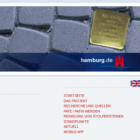
STARTSEITE
DAS PROJEKT
RECHERCHE UND QUELLEN
PATE / PATIN WERDEN
REINIGUNG VON STOLPERSTEINEN
STANDPUNKTE
AKTUELL
MOBILE APP