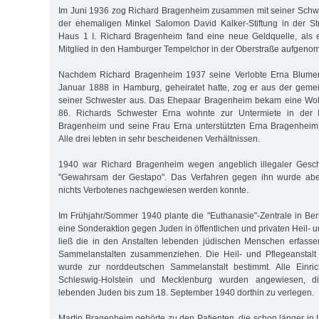
Im Juni 1936 zog Richard Bragenheim zusammen mit seiner Schw
der ehemaligen Minkel Salomon David Kalker-Stiftung in der S
Haus 1 I. Richard Bragenheim fand eine neue Geldquelle, als 
Mitglied in den Hamburger Tempelchor in der Oberstraße aufgen
Nachdem Richard Bragenheim 1937 seine Verlobte Erna Blumen
Januar 1888 in Hamburg, geheiratet hatte, zog er aus der ge
seiner Schwester aus. Das Ehepaar Bragenheim bekam eine Woh
86. Richards Schwester Erna wohnte zur Untermiete in der I
Bragenheim und seine Frau Erna unterstützten Erna Bragenheim,
Alle drei lebten in sehr bescheidenen Verhältnissen.
1940 war Richard Bragenheim wegen angeblich illegaler Geschä
"Gewahrsam der Gestapo". Das Verfahren gegen ihn wurde aber 
nichts Verbotenes nachgewiesen werden konnte.
Im Frühjahr/Sommer 1940 plante die "Euthanasie"-Zentrale in Berl
eine Sonderaktion gegen Juden in öffentlichen und privaten Heil- u
ließ die in den Anstalten lebenden jüdischen Menschen erfass
Sammelanstalten zusammenziehen. Die Heil- und Pflegeanstal
wurde zur norddeutschen Sammelanstalt bestimmt. Alle Einri
Schleswig-Holstein und Mecklenburg wurden angewiesen, di
lebenden Juden bis zum 18. September 1940 dorthin zu verlegen.
Martin Bragenheim gehörte zu den Patienten, die schon länger in