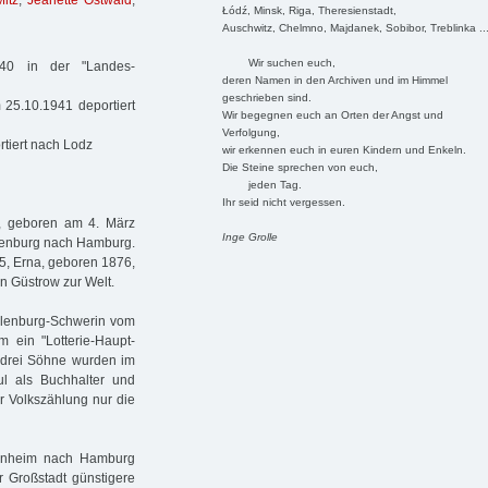
itz
,
Jeanette Ostwald
,
Łódź, Minsk, Riga, Theresienstadt,
Auschwitz, Chelmno, Majdanek, Sobibor, Treblinka ..
Wir suchen euch,
40 in der "Landes-
deren Namen in den Archiven und im Himmel
geschrieben sind.
 25.10.1941 deportiert
Wir begegnen euch an Orten der Angst und
Verfolgung,
tiert nach Lodz
wir erkennen euch in euren Kindern und Enkeln.
Die Steine sprechen von euch,
jeden Tag.
Ihr seid nicht vergessen.
, geboren am 4. März
Inge Grolle
klenburg nach Hamburg.
75, Erna, geboren 1876,
n Güstrow zur Welt.
lenburg-Schwerin vom
ein "Lotterie-Haupt-
le drei Söhne wurden im
aul als Buchhalter und
er Volkszählung nur die
agenheim nach Hamburg
r Großstadt günstigere