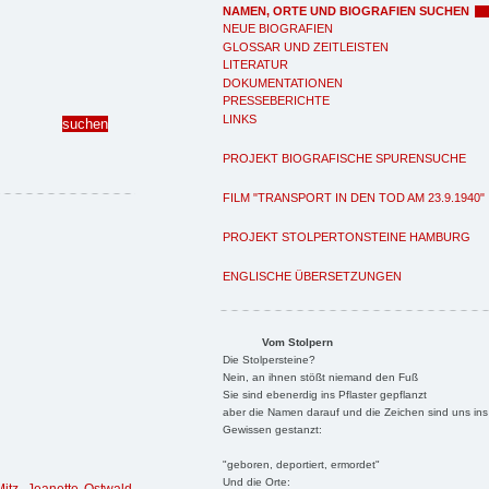
NAMEN, ORTE UND BIOGRAFIEN SUCHEN
NEUE BIOGRAFIEN
GLOSSAR UND ZEITLEISTEN
LITERATUR
DOKUMENTATIONEN
PRESSEBERICHTE
LINKS
PROJEKT BIOGRAFISCHE SPURENSUCHE
FILM "TRANSPORT IN DEN TOD AM 23.9.1940"
PROJEKT STOLPERTONSTEINE HAMBURG
ENGLISCHE ÜBERSETZUNGEN
Vom Stolpern
Die Stolpersteine?
Nein, an ihnen stößt niemand den Fuß
Sie sind ebenerdig ins Pflaster gepflanzt
aber die Namen darauf und die Zeichen sind uns ins
Gewissen gestanzt:
"geboren, deportiert, ermordet"
Und die Orte: