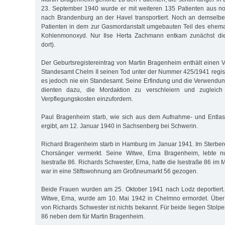
23. September 1940 wurde er mit weiteren 135 Patienten aus no
nach Brandenburg an der Havel transportiert. Noch an demselbe
Patienten in dem zur Gasmordanstalt umgebauten Teil des ehema
Kohlenmonoxyd. Nur Ilse Herta Zachmann entkam zunächst die
dort).
Der Geburtsregistereintrag von Martin Bragenheim enthält einen
Standesamt Chelm II seinen Tod unter der Nummer 425/1941 registr
es jedoch nie ein Standesamt. Seine Erfindung und die Verwendun
dienten dazu, die Mordaktion zu verschleiern und zugleich
Verpflegungskosten einzufordern.
Paul Bragenheim starb, wie sich aus dem Aufnahme- und Entlas
ergibt, am 12. Januar 1940 in Sachsenberg bei Schwerin.
Richard Bragenheim starb in Hamburg im Januar 1941. Im Sterbere
Chorsänger vermerkt. Seine Witwe, Erna Bragenheim, lebte nu
Isestraße 86. Richards Schwester, Erna, hatte die Isestraße 86 im
war in eine Stiftswohnung am Großneumarkt 56 gezogen.
Beide Frauen wurden am 25. Oktober 1941 nach Lodz deportiert
Witwe, Erna, wurde am 10. Mai 1942 in Chelmno ermordet. Über 
von Richards Schwester ist nichts bekannt. Für beide liegen Stolper
86 neben dem für Martin Bragenheim.