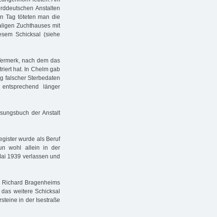
rddeutschen Anstalten
n Tag töteten man die
ligen Zuchthauses mit
sem Schicksal (siehe
 Vermerk, nach dem das
iert hat. In Chelm gab
g falscher Sterbedaten
 entsprechend länger
sungsbuch der Anstalt
gister wurde als Beruf
n wohl allein in der
 Mai 1939 verlassen und
. Richard Bragenheims
das weitere Schicksal
steine in der Isestraße