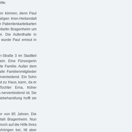
lte.
men können, denn Paul
igen Irren-Heilanstalt
 Patientenkarteikarten
d Martin Bragenheim um
. Die Aufenthalte in
 wurde Paul erneut in
-Straße 3 im Stadtteil
n. Eine Fürsorgerin
rte Familie. Außer dem
lle Familienmitglieder
 nervenleidend. Ein Sohn
ist zu Haus, kann, da er
Tochter Erna, früher
s nervenleidend ist. Sie
iebehandlung hofft sie
er von 85 Jahren. Die
 Walli Bragenheim. Nun
noch auf die Hilfe ihres
hörigen bei, litt aber