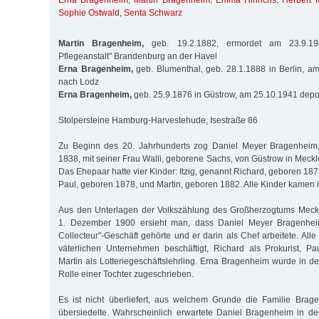
Erna Bragenheim
,
Martin Bragenheim
,
Emma Hinrichs
,
Herbert M
Sophie Ostwald
,
Senta Schwarz
Martin Bragenheim,
geb. 19.2.1882, ermordet am 23.9.19
Pflegeanstalt" Brandenburg an der Havel
Erna Bragenheim,
geb. Blumenthal, geb. 28.1.1888 in Berlin, am
nach Lodz
Erna Bragenheim,
geb. 25.9.1876 in Güstrow, am 25.10.1941 depor
Stolpersteine Hamburg-Harvestehude, Isestraße 86
Zu Beginn des 20. Jahrhunderts zog Daniel Meyer Bragenheim
1838, mit seiner Frau Walli, geborene Sachs, von Güstrow in Mec
Das Ehepaar hatte vier Kinder: Itzig, genannt Richard, geboren 18
Paul, geboren 1878, und Martin, geboren 1882. Alle Kinder kamen i
Aus den Unterlagen der Volkszählung des Großherzogtums Meck
1. Dezember 1900 ersieht man, dass Daniel Meyer Bragenheim 
Collecteur"-Geschäft gehörte und er darin als Chef arbeitete. Al
väterlichen Unternehmen beschäftigt, Richard als Prokurist, P
Martin als Lotteriegeschäftslehrling. Erna Bragenheim wurde in d
Rolle einer Tochter zugeschrieben.
Es ist nicht überliefert, aus welchem Grunde die Familie Br
übersiedelte. Wahrscheinlich erwartete Daniel Bragenheim in de