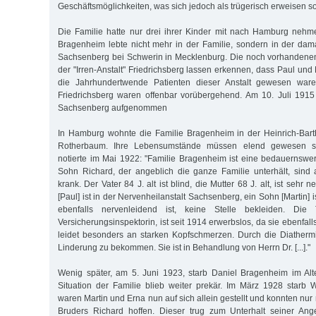
Geschäftsmöglichkeiten, was sich jedoch als trügerisch erweisen sol
Die Familie hatte nur drei ihrer Kinder mit nach Hamburg neh
Bragenheim lebte nicht mehr in der Familie, sondern in der damal
Sachsenberg bei Schwerin in Mecklenburg. Die noch vorhandenen
der "Irren-Anstalt" Friedrichsberg lassen erkennen, dass Paul un
die Jahrhundertwende Patienten dieser Anstalt gewesen waren
Friedrichsberg waren offenbar vorübergehend. Am 10. Juli 1915
Sachsenberg aufgenommen
In Hamburg wohnte die Familie Bragenheim in der Heinrich-Barth
Rotherbaum. Ihre Lebensumstände müssen elend gewesen sei
notierte im Mai 1922: "Familie Bragenheim ist eine bedauernswe
Sohn Richard, der angeblich die ganze Familie unterhält, sind a
krank. Der Vater 84 J. alt ist blind, die Mutter 68 J. alt, ist sehr
[Paul] ist in der Nervenheilanstalt Sachsenberg, ein Sohn [Martin] 
ebenfalls nervenleidend ist, keine Stelle bekleiden. Die 
Versicherungsinspektorin, ist seit 1914 erwerbslos, da sie ebenfall
leidet besonders an starken Kopfschmerzen. Durch die Diatherm
Linderung zu bekommen. Sie ist in Behandlung von Herrn Dr. [...]."
Wenig später, am 5. Juni 1923, starb Daniel Bragenheim im Alt
Situation der Familie blieb weiter prekär. Im März 1928 starb
waren Martin und Erna nun auf sich allein gestellt und konnten nur 
Bruders Richard hoffen. Dieser trug zum Unterhalt seiner Ange