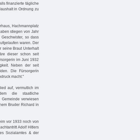
ls finanzierte tägliche
Haushalt in Ordnung zu
berhaus, Hachmannplatz
gaben stiegen von Jahr
e Geschwister, so dass
ufgelaufen waren. Der
 seine Braut Unterhalt
re dieser schon seit
rsorgerin im Juni 1932
gkeit. Neben der seit
den. Die Fürsorgerin
ndruck macht."
ed auf, vermutlich im
em die staatliche
he Gemeinde verwiesen
inem Bruder Richard in
heim vor 1933 noch von
htantritt Adolf Hitlers
es Sozialamtes & der