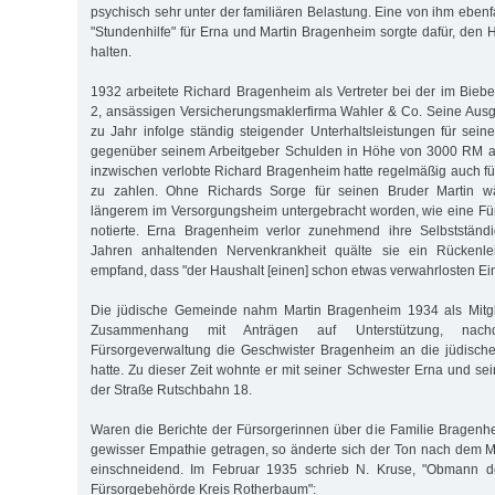
psychisch sehr unter der familiären Belastung. Eine von ihm ebenfal
"Stundenhilfe" für Erna und Martin Bragenheim sorgte dafür, den 
halten.
1932 arbeitete Richard Bragenheim als Vertreter bei der im Bie
2, ansässigen Versicherungsmaklerfirma Wahler & Co. Seine Aus
zu Jahr infolge ständig steigender Unterhaltsleistungen für sein
gegenüber seinem Arbeitgeber Schulden in Höhe von 3000 RM a
inzwischen verlobte Richard Bragenheim hatte regelmäßig auch für
zu zahlen. Ohne Richards Sorge für seinen Bruder Martin wä
längerem im Versorgungsheim untergebracht worden, wie eine Fü
notierte. Erna Bragenheim verlor zunehmend ihre Selbstständi
Jahren anhaltenden Nervenkrankheit quälte sie ein Rückenlei
empfand, dass "der Haushalt [einen] schon etwas verwahrlosten Ei
Die jüdische Gemeinde nahm Martin Bragenheim 1934 als Mitgli
Zusammenhang mit Anträgen auf Unterstützung, nachd
Fürsorgeverwaltung die Geschwister Bragenheim an die jüdisc
hatte. Zu dieser Zeit wohnte er mit seiner Schwester Erna und se
der Straße Rutschbahn 18.
Waren die Berichte der Fürsorgerinnen über die Familie Bragen
gewisser Empathie getragen, so änderte sich der Ton nach dem Mac
einschneidend. Im Februar 1935 schrieb N. Kruse, "Obmann d
Fürsorgebehörde Kreis Rotherbaum":