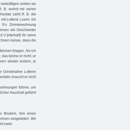
 bekräftigen wollen sie
R. B. wohnt mit seiner
hwister zahlt R. B. die
 mit Lotterie Losen. Ich
ne 5½ Zimmerwohnung
önnen die Geschwister
 U.[nterhalt] für seine
echnen müsse, dass die
üblichen Klagen. Als ich
 das könne er nicht, er
ann wieder anders, je
er Grindelallee Lotterie
enfalls braucht er nicht
2 wohnungen führen, um
icher Haushalt geführt
s Bruders, ihm einen
nhorn eingeliefert. Wir
cht mehr.