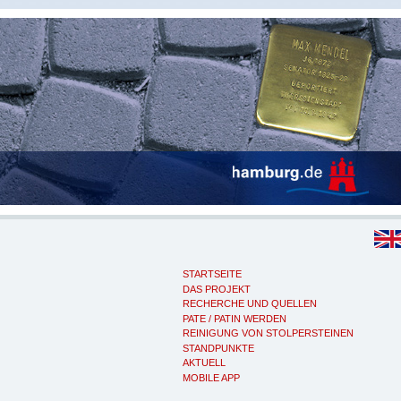
STARTSEITE
DAS PROJEKT
RECHERCHE UND QUELLEN
PATE / PATIN WERDEN
REINIGUNG VON STOLPERSTEINEN
STANDPUNKTE
AKTUELL
MOBILE APP