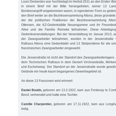
Louis Deslandes war hochbetagt im Herbst 2011 an den Ersten Bür
in einem Brief mit der Bitte herangetreten, seiner 13 Lan
Bombenangriff umgekommen waren, in irgendeiner Form zu gedenke
den Brief weiter an die Bezirksversammlung Altona, diese gründete
der die politischen Fraktionen der Bezirksversammlung Altona
Ottensen, die KZ-Gedenkstätte Neuengamme und ihr Freundes
Allee und die Familie Reineke teilnahmen. Diese Arbeitsgrup
Gedenkveranstaltungen. Bei der Veranstaltung im Januar 2013, 
der Zwangsarbeiter teilnahmen, wurden in der Jessenstraße
Rathaus Altona eine Gedenktafel und 13 Stolpersteine für die
französischen Zwangsarbeiter eingeweiht.
Die Jessenstraße ist nicht der Standort des Zwangsarbeiterlagers.
dem Technischen Rathaus in dem Geviert Virchowstraße, Mörkens
und Eschelsweg. Der Standort an der Jessenstraße wurde gewählt
Gelände ein heute kaum begangenes Gewerbegebiet ist.
An diese 13 Franzosen wird erinnert:
Daniel Boutin,
geboren am 13.3.1922, kam aus Fontenay le Comt
Beruf, verheiratet und hatte eine Tochter.
Camille Charpentier,
geboren am 17.11.1922, kam aus Longév
ledig.