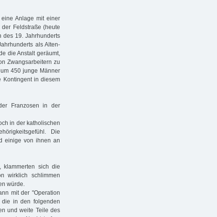
eine Anlage mit einer
 der Feldstraße (heute
 des 19. Jahrhunderts
ahrhunderts als Alten-
de die Anstalt geräumt,
von Zwangsarbeitern zu
ich um 450 junge Männer
e Kontingent in diesem
er Franzosen in der
ch in der katholischen
örigkeitsgefühl. Die
d einige von ihnen an
 klammerten sich die
n wirklich schlimmen
ben würde.
ann mit der "Operation
, die in den folgenden
en und weite Teile des