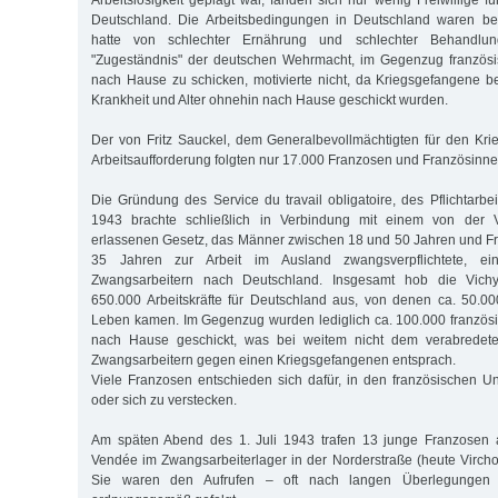
Deutschland. Die Arbeitsbedingungen in Deutschland waren b
hatte von schlechter Ernährung und schlechter Behandlu
"Zugeständnis" der deutschen Wehrmacht, im Gegenzug französ
nach Hause zu schicken, motivierte nicht, da Kriegsgefangene
Krankheit und Alter ohnehin nach Hause geschickt wurden.
Der von Fritz Sauckel, dem Generalbevollmächtigten für den Kri
Arbeitsaufforderung folgten nur 17.000 Franzosen und Französinne
Die Gründung des Service du travail obligatoire, des Pflichtarbe
1943 brachte schließlich in Verbindung mit einem von der 
erlassenen Gesetz, das Männer zwischen 18 und 50 Jahren und F
35 Jahren zur Arbeit im Ausland zwangsverpflichtete, e
Zwangsarbeitern nach Deutschland. Insgesamt hob die Vich
650.000 Arbeitskräfte für Deutschland aus, von denen ca. 50.0
Leben kamen. Im Gegenzug wurden lediglich ca. 100.000 französ
nach Hause geschickt, was bei weitem nicht dem verabredeten
Zwangsarbeitern gegen einen Kriegsgefangenen entsprach.
Viele Franzosen entschieden sich dafür, in den französischen 
oder sich zu verstecken.
Am späten Abend des 1. Juli 1943 trafen 13 junge Franzosen
Vendée im Zwangsarbeiterlager in der Norderstraße (heute Virchow
Sie waren den Aufrufen – oft nach langen Überlegungen