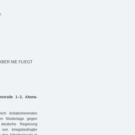
e.
ABER NIE FLIEGT
straße 1–3, Altona-
ch kollaborierenden
hen Niederlage gegen
e deutsche Regierung
von kriegsbedingter
r den Arbeitseinsatz in