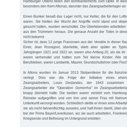
Hamburger Ostens fielen den Bombardements zum Opfer. In diese
besonders den Kern Altonas, darunter das Zwangsarbeiterlager an 
Einen Bunker besaß das Lager nicht, nur Keller, die für den Luft
waren. Sie hielten der Wucht der Angriffe nicht stand und dieje
gesucht hatten, wurden verschüttet. Die Überlebenden arbeiteten
aus den Trümmern heraus. Die genaue Anzahl der Toten in diese
nicht bekannt.
Sicher ist, dass 12 junge Franzosen aus der Vendée in dieser 
Einer, Jean Rossignol, überlebte, starb aber später an Typh
Jahrgängen 1921 und 1922 an, waren also Anfang 20, als sie ihr
waren verheiratet und hatten zum Teil kleine Kinder. Alle st
Berufsleben, waren Landwirte, Maurer, Grundschullehrer oder Fisch
In Altona wurden im Januar 2013 Stolpersteine für die französ
verlegt. Dies war die Folge der Initiative eines ehema
Zwangsarbeiters, Louis Deslandes, der 1943 zusammen 
Zwangsarbeiter die "Operation Gomorrha" im Zwangsarbeiterla
knapp überlebt hatte. Die beiden waren verletzt vom Hambur
Reineke aufgegriffen und von ihm und seiner Frau mit Nahru
Unterkunft versorgt worden. Schließlich stellte er ihnen eine Arbei
sie als nicht fahnenflüchtig auswies, und half ihnen damit, über e
bei der Firma Bayer/Leverkusen, wo sie auch arbeiteten, Frankrei
Kriegsende und Befreiung im Untergrund erlebten.