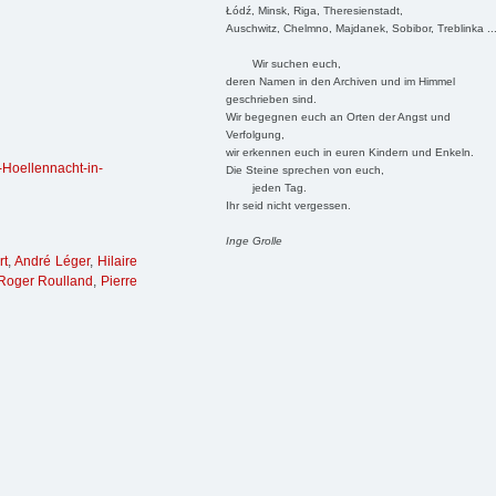
Łódź, Minsk, Riga, Theresienstadt,
Auschwitz, Chelmno, Majdanek, Sobibor, Treblinka ..
Wir suchen euch,
deren Namen in den Archiven und im Himmel
geschrieben sind.
Wir begegnen euch an Orten der Angst und
Verfolgung,
wir erkennen euch in euren Kindern und Enkeln.
-Hoellennacht-in-
Die Steine sprechen von euch,
jeden Tag.
Ihr seid nicht vergessen.
Inge Grolle
rt
,
André Léger
,
Hilaire
Roger Roulland
,
Pierre