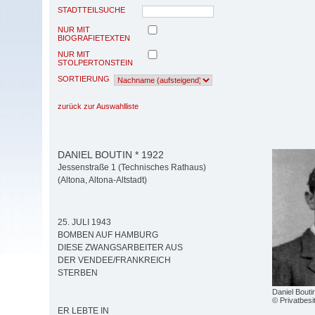
STADTTEILSUCHE
NUR MIT
BIOGRAFIETEXTEN
NUR MIT
STOLPERTONSTEIN
SORTIERUNG
zurück zur Auswahlliste
DANIEL BOUTIN * 1922
Jessenstraße 1 (Technisches Rathaus)
(Altona, Altona-Altstadt)
25. JULI 1943
BOMBEN AUF HAMBURG
DIESE ZWANGSARBEITER AUS
DER VENDEE/FRANKREICH
STERBEN
Daniel Bouti
© Privatbesi
ER LEBTE IN