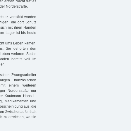
r ersten Nacht traf es
der Norderstraße.
schutz verstärkt worden
nigen, die dort Schutz
 sich mit ihren Händen
m Lager ist bis heute
Nacht ums Leben kamen.
us. Sie gehörten den
 Leben verloren. Sechs
anden bereits voll im
er.
ischen Zwangsarbeiter
ligen französischen
mit einem weiteren
ger Norderstraße nur
ger Kaufmann Hans L.
ng, Medikamenten und
tsbescheinigung aus, die
inen Zwischenaufenthalt
ch zu erreichen, wo sie