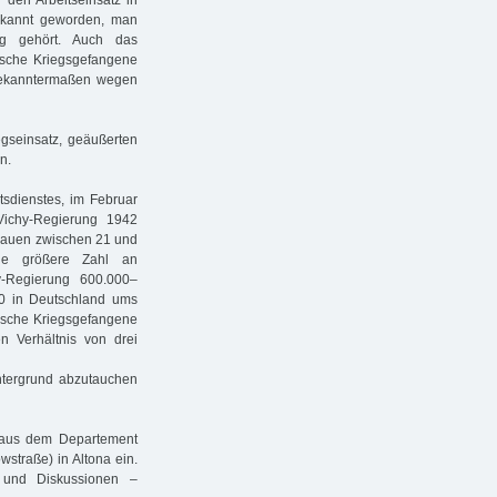
ekannt geworden, man
ng gehört. Auch das
ische Kriegsgefangene
 bekanntermaßen wegen
egseinsatz, geäußerten
n.
itsdienstes, im Februar
Vichy-Regierung 1942
rauen zwischen 21 und
ine größere Zahl an
y-Regierung 600.000–
00 in Deutschland ums
ische Kriegsgefangene
 Verhältnis von drei
Untergrund abzutauchen
 aus dem Departement
straße) in Altona ein.
 und Diskussionen –