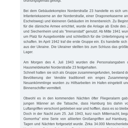
ordnungsgemäß gefolgt.
Bei dem Gebäudekomplex Norderstraße 23 handelte es sich um 
Infanteriekaserne an der Norderstraße, einer Dragonerkaserne an
Eschelsweg) und kleineren Gebäuden im Innenbereich. Zu Beginn
für die dänische Armee errichtet, wurde die Anlage ab Ende des J
und Siechenheim und als "Irrenanstalt" genutzt. Ab Mitte 1941 wur
um Platz für Ausgebombte und schließlich für die Unterbringung 
schaffen. Im April 1942 traf die erste Gruppe ein. Es handelte s
aus der Ukraine. Die Ukrainer stellten bis zum Schluss das größt
Lager.
Am Morgen des 4. Juli 1943 wurden die Personalangaben d
Hausmeldekartei Norderstraße 23 festgehalten.
Schnell hatten sie sich als Gruppe zusammengefunden, bestand do
Bevölkerung der Vendée traditionell ein enges Zusammengeh
Neuankömmlinge wurden zu Hilfsarbeiten im Hafen eingeteilt un
Binnenschiffer vermittelt.
Obwohl es in den kommenden Nächten öfter Fliegeralarm gab,
jungen Männer an die Tatsache, dass Hamburg bis dahin vo
Luftangriffen verschont geblieben war und hofften, dass es so blei
Doch in der Nacht zum 25. Juli 1943, kurz nach Mitternacht, beg
Gomorrha" eine Serie von alliierten Großangriffen auf Hamburg
Tagen und Nächten fortgesetzt wurde. Zirka 34.000 Menschenleb