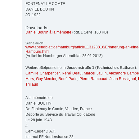
FONTENAY LE COMTE
DANIEL BOUTIN
JG. 1922
Downloads:
Daniel Boutin á la mémoire
(pdf, 1 Seite, 168 KB)
Siehe auch:
www.abendblatt.de/
hamburg/
article113123816/
Erinnerung-an-eine
Hamburg.html
(Artikel im Hamburger Abendblatt 25.01.2013)
Weitere Stolpersteine in
Jessenstraße 1 (Technisches Rathaus)
:
Camille Charpentier
,
René Deau
,
Marcel Jaulin
,
Alexandre Lambe
Mars
,
Guy Mercier
,
René Paris
,
Pierre Rambaud
,
Jean Rossignol
,
Trillaud
A la mémoire de
Daniel BOUTIN
De Fontenay le Comte, Vendée, France
Déporté au Service du Travail Obligatoire
Le 28 juin 1943
à
Gem-Lager D.A.F.
Internat FF Norderstrasse 23