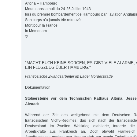
Altona – Hambourg
Meurt dans la nuit du 24-25 Juillet 1943
lors du premier bombardement de Hambourg par l’aviation Anglais
Son corps n’a jamais été retrouvé.
Mort pour la France
In Mémoriam
©
"MACHT EUCH KEINE SORGEN, ES GIBT VIELE ALARME, 
EIN FLUGZEUG ÜBER HAMBURG."
Französische Zwangsarbeiter im Lager Norderstraße
Dokumentation
Stolpersteine vor dem Technischen Rathaus Altona, Jessen
Altstadt
Während der Zeit des weitgehend mit dem Deutschen Rei
französischen Vichy-Regimes, das sich nach der französisc
Deutschland im Zweiten Weltkrieg etablierte, forderte di
Arbeitskräfte aus Frankreich an. Doch obwohl Frankreich 
Arbeitslosigkeit geplagt war, fanden sich nur wenig Freiwillige fü