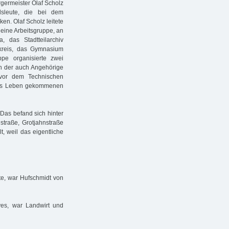
germeister Olaf Scholz
dsleute, die bei dem
n. Olaf Scholz leitete
 eine Arbeitsgruppe, an
, das Stadtteilarchiv
kreis, das Gymnasium
pe organisierte zwei
an der auch Angehörige
 vor dem Technischen
 ums Leben gekommenen
 Das befand sich hinter
traße, Grotjahnstraße
, weil das eigentliche
e, war Hufschmidt von
es, war Landwirt und