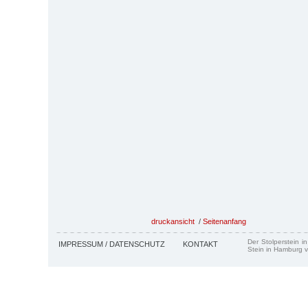
druckansicht
/
Seitenanfang
Der Stolperstein i
IMPRESSUM / DATENSCHUTZ
KONTAKT
Stein in Hamburg v