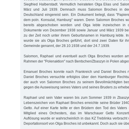
Siegfried Halberstadt. Vermutlich heirateten Olga Elias und Sa
März und Juli 1939. Demnach muss Salomon Broches in der
Deutschland eingereist sein. Ein Dokument belegt, dass "Papie
dem poln. Konsulat, Hamburg" waren. Denn Salomon Broches wa
bereits abgeschoben worden und Olga lebte inzwischen in de
Dokumente von Dezember 1938 sowie Januar und März 1939 bele
zu der Zeit noch unter ihrem Geburtsnamen in Hamburg lebte. In 
wurde sie als Olga Broches geführt, dort sind zwei Daten für i
Gemeinde genannt, der 28.10.1938 und der 24.7.1939.
Salomon, Raphael und eventuell auch Olga Broches wurden am
Rahmen der "Polenaktion" nach Bentschen/Zbaszyn in Polen abge
Emanuel Broches konnte nach Frankreich und Daniel Broches na
Daniel Broches versuchte erfolglos über den Hamburger Rechtsa
der auch von Salomon Broches zu seinem Bevollmächtigten best
gegen die Ausweisung seines Vaters und seines Bruders zu erhebe
Raphael und sein Vater waren bis zum Sommer 1939 in Zbaszyn i
Lebenszeichen von Raphael Broches erreichte seine Brüder 19
Getto. Auf einer Karte teilte er den Brüdern den Tod des Vaters
Mitglied eines Orchesters, das im Warschauer Getto Konze
Auflösung wurde er wahrscheinlich in das KZ Treblinka verbracht 
Deportationsort von Olga Broches ist unbekannt. Doch auch sie übe