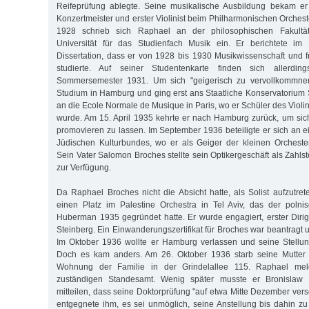
Reifeprüfung ablegte. Seine musikalische Ausbildung bekam er 
Konzertmeister und erster Violinist beim Philharmonischen Orches
1928 schrieb sich Raphael an der philosophischen Fakultä
Universität für das Studienfach Musik ein. Er berichtete im
Dissertation, dass er von 1928 bis 1930 Musikwissenschaft und f
studierte. Auf seiner Studentenkarte finden sich allerdi
Sommersemester 1931. Um sich "geigerisch zu vervollkommnen"
Studium in Hamburg und ging erst ans Staatliche Konservatorium 
an die Ecole Normale de Musique in Paris, wo er Schüler des Viol
wurde. Am 15. April 1935 kehrte er nach Hamburg zurück, um sic
promovieren zu lassen. Im September 1936 beteiligte er sich a
Jüdischen Kulturbundes, wo er als Geiger der kleinen Orchester
Sein Vater Salomon Broches stellte sein Optikergeschäft als Zahlst
zur Verfügung.
Da Raphael Broches nicht die Absicht hatte, als Solist aufzutre
einen Platz im Palestine Orchestra in Tel Aviv, das der polni
Huberman 1935 gegründet hatte. Er wurde engagiert, erster Dir
Steinberg. Ein Einwanderungszertifikat für Broches war beantragt
Im Oktober 1936 wollte er Hamburg verlassen und seine Stellung
Doch es kam anders. Am 26. Oktober 1936 starb seine Mutter 
Wohnung der Familie in der Grindelallee 115. Raphael mel
zuständigen Standesamt. Wenig später musste er Bronislaw 
mitteilen, dass seine Doktorprüfung "auf etwa Mitte Dezember ver
entgegnete ihm, es sei unmöglich, seine Anstellung bis dahin zu