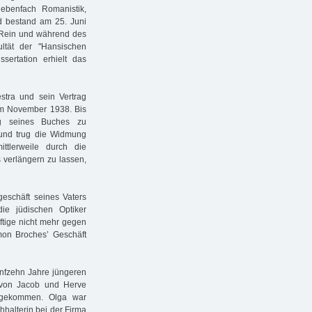
ebenfach Romanistik,
nd bestand am 25. Juni
 Rein und während des
ltät der "Hansischen
sertation erhielt das
stra und sein Vertrag
 im November 1938. Bis
g seines Buches zu
t und trug die Widmung
tlerweile durch die
 verlängern zu lassen,
geschäft seines Vaters
ie jüdischen Optiker
ftige nicht mehr gegen
omon Broches’ Geschäft
ünfzehn Jahre jüngeren
 von Jacob und Herve
 gekommen. Olga war
hhalterin bei der Firma