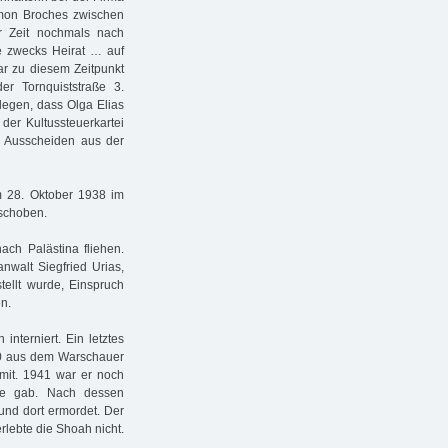
lomon Broches zwischen
 Zeit nochmals nach
re zwecks Heirat … auf
r zu diesem Zeitpunkt
r Tornquiststraße 3.
gen, dass Olga Elias
der Kultussteuerkartei
hr Ausscheiden aus der
 28. Oktober 1938 im
schoben.
ch Palästina fliehen.
nwalt Siegfried Urias,
ellt wurde, Einspruch
n.
nterniert. Ein letztes
40 aus dem Warschauer
 mit. 1941 war er noch
rte gab. Nach dessen
und dort ermordet. Der
rlebte die Shoah nicht.