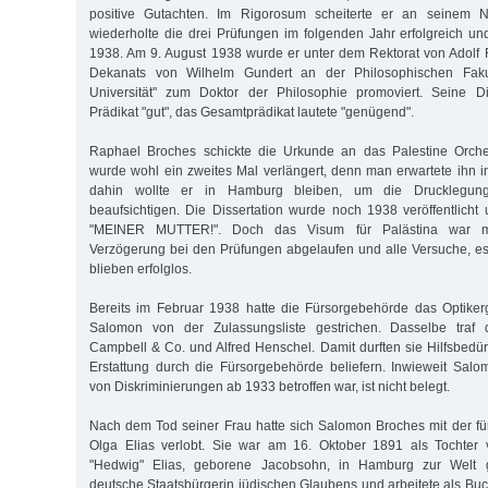
positive Gutachten. Im Rigorosum scheiterte er an seinem N
wiederholte die drei Prüfungen im folgenden Jahr erfolgreich u
1938. Am 9. August 1938 wurde er unter dem Rektorat von Adolf
Dekanats von Wilhelm Gundert an der Philosophischen Faku
Universität" zum Doktor der Philosophie promoviert. Seine Dis
Prädikat "gut", das Gesamtprädikat lautete "genügend".
Raphael Broches schickte die Urkunde an das Palestine Orche
wurde wohl ein zweites Mal verlängert, denn man erwartete ihn
dahin wollte er in Hamburg bleiben, um die Drucklegun
beaufsichtigen. Die Dissertation wurde noch 1938 veröffentlich
"MEINER MUTTER!". Doch das Visum für Palästina war mit
Verzögerung bei den Prüfungen abgelaufen und alle Versuche, es
blieben erfolglos.
Bereits im Februar 1938 hatte die Fürsorgebehörde das Optiker
Salomon von der Zulassungsliste gestrichen. Dasselbe traf d
Campbell & Co. und Alfred Henschel. Damit durften sie Hilfsbedür
Erstattung durch die Fürsorgebehörde beliefern. Inwieweit Sal
von Diskriminierungen ab 1933 betroffen war, ist nicht belegt.
Nach dem Tod seiner Frau hatte sich Salomon Broches mit der f
Olga Elias verlobt. Sie war am 16. Oktober 1891 als Tochter
"Hedwig" Elias, geborene Jacobsohn, in Hamburg zur Welt
deutsche Staatsbürgerin jüdischen Glaubens und arbeitete als Buc