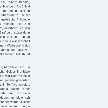
bei Heinrich Bandler,
ter Hamburg. Am 2. Mai
t der Hamburgischen
 Lebenslauf zu seiner
ranzösische Philologie
ngs Stempel bis zum
, unterbrach er sein
Straßburg, später dann
inisten Jacques Thibaud
h in Musikwissenschaft
n einem Werbeabend des
vereinigung tätig war.
elle für den Kulturbund
ten, bewarb er sich um
sche Geiger Bronislaw
igent war Hans Wilhelm
 und genehmigt worden.
 in Tel Aviv antreten.
Nadja Broches in der
dete ihren Tod beim
Huberman telefonisch
schoben wurde". Dieser
 verschieben. Er sagte