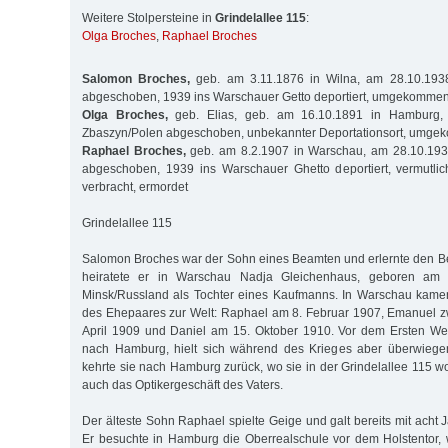
Weitere Stolpersteine in
Grindelallee 115
:
Olga Broches
,
Raphael Broches
Salomon Broches,
geb. am 3.11.1876 in Wilna, am 28.10.193
abgeschoben, 1939 ins Warschauer Getto deportiert, umgekomme
Olga Broches,
geb. Elias, geb. am 16.10.1891 in Hamburg,
Zbaszyn/Polen abgeschoben, unbekannter Deportationsort, umg
Raphael Broches,
geb. am 8.2.1907 in Warschau, am 28.10.193
abgeschoben, 1939 ins Warschauer Ghetto deportiert, vermutlic
verbracht, ermordet
Grindelallee 115
Salomon Broches war der Sohn eines Beamten und erlernte den Be
heiratete er in Warschau Nadja Gleichenhaus, geboren am 
Minsk/Russland als Tochter eines Kaufmanns. In Warschau kame
des Ehepaares zur Welt: Raphael am 8. Februar 1907, Emanuel z
April 1909 und Daniel am 15. Oktober 1910. Vor dem Ersten Wel
nach Hamburg, hielt sich während des Krieges aber überwiege
kehrte sie nach Hamburg zurück, wo sie in der Grindelallee 115 w
auch das Optikergeschäft des Vaters.
Der älteste Sohn Raphael spielte Geige und galt bereits mit acht
Er besuchte in Hamburg die Oberrealschule vor dem Holstentor,