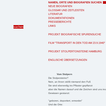
NAMEN, ORTE UND BIOGRAFIEN SUCHEN
NEUE BIOGRAFIEN
GLOSSAR UND ZEITLEISTEN
LITERATUR
DOKUMENTATIONEN
PRESSEBERICHTE
LINKS
PROJEKT BIOGRAFISCHE SPURENSUCHE
FILM "TRANSPORT IN DEN TOD AM 23.9.1940"
PROJEKT STOLPERTONSTEINE HAMBURG
ENGLISCHE ÜBERSETZUNGEN
Vom Stolpern
Die Stolpersteine?
Nein, an ihnen stößt niemand den Fuß
Sie sind ebenerdig ins Pflaster gepflanzt
aber die Namen darauf und die Zeichen sind uns ins
Gewissen gestanzt:
"geboren, deportiert, ermordet"
Und die Orte: