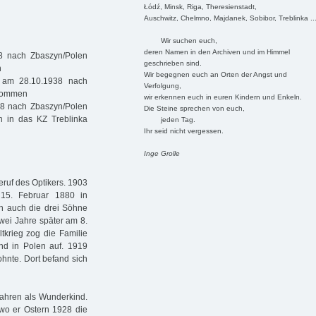
Łódź, Minsk, Riga, Theresienstadt,
Auschwitz, Chelmno, Majdanek, Sobibor, Treblinka ..
Wir suchen euch,
deren Namen in den Archiven und im Himmel
8 nach Zbaszyn/Polen
geschrieben sind.
n
Wir begegnen euch an Orten der Angst und
 am 28.10.1938 nach
Verfolgung,
ekommen
wir erkennen euch in euren Kindern und Enkeln.
8 nach Zbaszyn/Polen
Die Steine sprechen von euch,
h in das KZ Treblinka
jeden Tag.
Ihr seid nicht vergessen.
Inge Grolle
ruf des Optikers. 1903
15. Februar 1880 in
n auch die drei Söhne
wei Jahre später am 8.
tkrieg zog die Familie
nd in Polen auf. 1919
ohnte. Dort befand sich
 Jahren als Wunderkind.
 wo er Ostern 1928 die