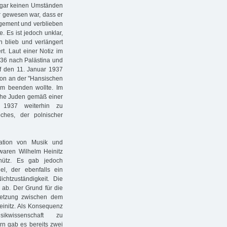
 gar keinen Umständen
r gewesen war, dass er
gement und verblieben
. Es ist jedoch unklar,
n blieb und verlängert
. Laut einer Notiz im
36 nach Palästina und
uf den 11. Januar 1937
tion an der "Hansischen
um beenden wollte. Im
che Juden gemäß einer
 1937 weiterhin zu
ches, der polnischer
lation von Musik und
aren Wilhelm Heinitz
chütz. Es gab jedoch
el, der ebenfalls ein
chtzuständigkeit. Die
 ab. Der Grund für die
setzung zwischen dem
einitz. Als Konsequenz
kwissenschaft zu
rn gab es bereits zwei