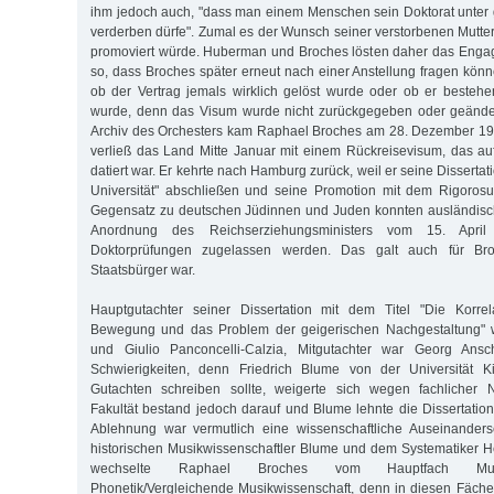
ihm jedoch auch, "dass man einem Menschen sein Doktorat unter
verderben dürfe". Zumal es der Wunsch seiner verstorbenen Mutte
promoviert würde. Huberman und Broches lösten daher das Enga
so, dass Broches später erneut nach einer Anstellung fragen könne
ob der Vertrag jemals wirklich gelöst wurde oder ob er bestehe
wurde, denn das Visum wurde nicht zurückgegeben oder geändert
Archiv des Orchesters kam Raphael Broches am 28. Dezember 19
verließ das Land Mitte Januar mit einem Rückreisevisum, das a
datiert war. Er kehrte nach Hamburg zurück, weil er seine Disserta
Universität" abschließen und seine Promotion mit dem Rigoros
Gegensatz zu deutschen Jüdinnen und Juden konnten ausländis
Anordnung des Reichserziehungsministers vom 15. April
Doktorprüfungen zugelassen werden. Das galt auch für Bro
Staatsbürger war.
Hauptgutachter seiner Dissertation mit dem Titel "Die Korre
Bewegung und das Problem der geigerischen Nachgestaltung" w
und Giulio Panconcelli-Calzia, Mitgutachter war Georg Ans
Schwierigkeiten, denn Friedrich Blume von der Universität Ki
Gutachten schreiben sollte, weigerte sich wegen fachlicher Ni
Fakultät bestand jedoch darauf und Blume lehnte die Dissertation
Ablehnung war vermutlich eine wissenschaftliche Auseinander
historischen Musikwissenschaftler Blume und dem Systematiker H
wechselte Raphael Broches vom Hauptfach Musi
Phonetik/Vergleichende Musikwissenschaft, denn in diesen Fäche