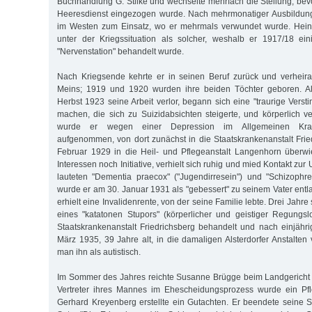
Buchhandlung G. Stilke und wech­selte mehrfach die Stellung, be
Heeresdienst eingezogen wurde. Nach mehrmonatiger Ausbildung
im Westen zum Einsatz, wo er mehrmals verwundet wurde. Heinr
unter der Kriegssituation als solcher, weshalb er 1917/18 ei
"Nervenstation" behandelt wurde.
Nach Kriegsende kehrte er in seinen Beruf zurück und verheira
Meins; 1919 und 1920 wurden ihre beiden Töchter geboren. Al
Herbst 1923 seine Arbeit verlor, begann sich eine "traurige Vers
machen, die sich zu Suizidabsichten steigerte, und körperlich ve
wurde er wegen einer Depression im Allgemeinen Kra
aufgenommen, von dort zunächst in die Staatskrankenanstalt Fri
Februar 1929 in die Heil- und Pflegeanstalt Langenhorn überwi
Interessen noch Initiative, verhielt sich ruhig und mied Kontakt zu
lauteten "Dementia praecox" ("Jugendirresein") und "Schizophr
wurde er am 30. Januar 1931 als "gebessert" zu seinem Vater entl
erhielt eine Invalidenrente, von der seine Familie lebte. Drei Jahr
eines "katatonen Stupors" (körperlicher und geistiger Regungslo
Staatskrankenanstalt Friedrichsberg behandelt und nach einjähr
März 1935, 39 Jahre alt, in die damaligen Alsterdorfer Anstalten 
man ihn als autistisch.
Im Sommer des Jahres reichte Susanne Brügge beim Landgericht 
Vertreter ihres Mannes im Ehescheidungsprozess wurde ein Pfle
Gerhard Kreyenberg erstellte ein Gutachten. Er beendete seine