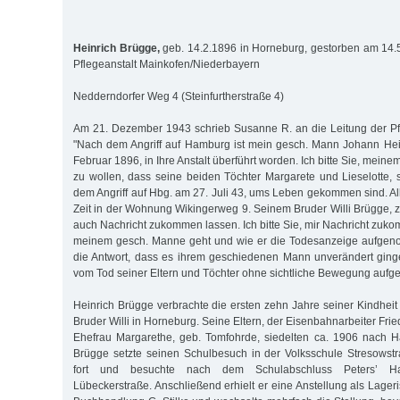
Heinrich Brügge,
geb. 14.2.1896 in Horneburg, gestorben am 14.5
Pflegeanstalt Mainkofen/Niederbayern
Nedderndorfer Weg 4 (Steinfurtherstraße 4)
Am 21. Dezember 1943 schrieb Susanne R. an die Leitung der Pf
"Nach dem Angriff auf Hamburg ist mein gesch. Mann Johann Hei
Februar 1896, in Ihre Anstalt überführt worden. Ich bitte Sie, mein
zu wollen, dass seine beiden Töchter Margarete und Lieselotte, s
dem Angriff auf Hbg. am 27. Juli 43, ums Leben gekommen sind. Al
Zeit in der Wohnung Wikingerweg 9. Seinem Bruder Willi Brügge, z.
auch Nachricht zukommen lassen. Ich bitte Sie, mir Nachricht zuk
meinem gesch. Manne geht und wie er die Todesanzeige aufgenom
die Antwort, dass es ihrem geschiedenen Mann unverändert ging
vom Tod seiner Eltern und Töchter ohne sichtliche Bewegung au
Heinrich Brügge verbrachte die ersten zehn Jahre seiner Kindhe
Bruder Willi in Horneburg. Seine Eltern, der Eisenbahnarbeiter Fri
Ehefrau Margarethe, geb. Tomfohrde, siedelten ca. 1906 nach H
Brügge setzte seinen Schulbesuch in der Volksschule Stresowst
fort und besuchte nach dem Schulabschluss Peters’ Ha
Lübeckerstraße. Anschließend er­hielt er eine Anstellung als Lageri