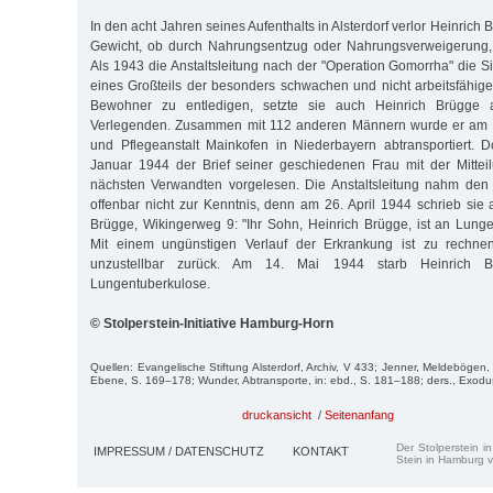
In den acht Jahren seines Aufenthalts in Alsterdorf verlor Heinric
Gewicht, ob durch Nahrungsentzug oder Nahrungsverweigerung, l
Als 1943 die Anstaltsleitung nach der "Operation Gomorrha" die Si
eines Großteils der besonders schwachen und nicht arbeitsfähi
Bewohner zu entledigen, setzte sie auch Heinrich Brügge 
Verlegenden. Zusammen mit 112 anderen Män­nern wurde er am 10
und Pflegeanstalt Mainkofen in Niederbayern abtransportiert. 
Januar 1944 der Brief seiner geschiedenen Frau mit der Mittei
nächsten Verwandten vorgelesen. Die Anstaltsleitung nahm den 
offenbar nicht zur Kenntnis, denn am 26. April 1944 schrieb sie 
Brügge, Wikingerweg 9: "Ihr Sohn, Heinrich Brügge, ist an Lunge
Mit einem ungünstigen Verlauf der Erkrankung ist zu rechnen
unzustellbar zurück. Am 14. Mai 1944 starb Heinrich B
Lungentuberkulose.
© Stolperstein-Initiative Hamburg-Horn
Quellen: Evangelische Stiftung Alsterdorf, Archiv, V 433; Jenner, Meldebögen
Ebene, S. 169–178; Wunder, Abtransporte, in: ebd., S. 181–188; ders., Exodu
druckansicht
/
Seitenanfang
Der Stolperstein i
IMPRESSUM / DATENSCHUTZ
KONTAKT
Stein in Hamburg v