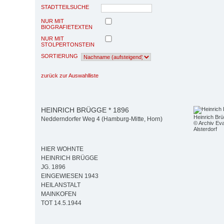
STADTTEILSUCHE
NUR MIT
BIOGRAFIETEXTEN
NUR MIT
STOLPERTONSTEIN
SORTIERUNG
zurück zur Auswahlliste
HEINRICH BRÜGGE * 1896
Heinrich Br
Nedderndorfer Weg 4 (Hamburg-Mitte, Horn)
© Archiv Eva
Alsterdorf
HIER WOHNTE
HEINRICH BRÜGGE
JG. 1896
EINGEWIESEN 1943
HEILANSTALT
MAINKOFEN
TOT 14.5.1944