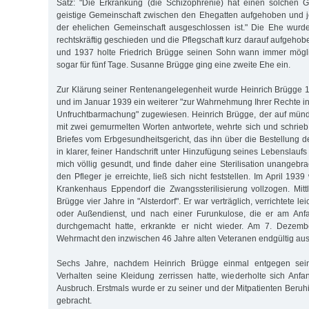
Satz: "Die Erkrankung (die Schizophrenie) hat einen solchen G
geistige Gemeinschaft zwischen den Ehegatten aufgehoben und j
der ehelichen Gemeinschaft ausgeschlossen ist." Die Ehe wur
rechtskräftig geschieden und die Pflegschaft kurz darauf aufgeho
und 1937 holte Friedrich Brügge seinen Sohn wann immer mögli
sogar für fünf Tage. Susanne Brügge ging eine zweite Ehe ein.
Zur Klärung seiner Rentenangelegenheit wurde Heinrich Brügge 1
und im Januar 1939 ein weiterer "zur Wahrnehmung Ihrer Rechte 
Unfruchtbarmachung" zugewiesen. Heinrich Brügge, der auf mündl
mit zwei gemurmelten Worten antwortete, wehrte sich und schrieb
Briefes vom Erbgesundheitsgericht, das ihn über die Bestellung de
in klarer, feiner Handschrift unter Hinzufügung seines Lebenslaufs
mich völlig gesundt, und finde daher eine Sterilisation unangebr
den Pfleger je erreichte, ließ sich nicht feststellen. Im April 19
Krankenhaus Eppendorf die Zwangssterilisierung vollzogen. Mittl
Brügge vier Jahre in "Alsterdorf". Er war verträglich, verrichtete le
oder Außendienst, und nach einer Furunkulose, die er am Anfa
durchgemacht hatte, erkrankte er nicht wieder. Am 7. Dezemb
Wehrmacht den inzwischen 46 Jahre alten Veteranen endgültig aus
Sechs Jahre, nachdem Heinrich Brügge einmal entgegen sei
Verhalten seine Kleidung zerrissen hatte, wiederholte sich Anfa
Ausbruch. Erst­mals wurde er zu seiner und der Mitpatienten Beru
gebracht.