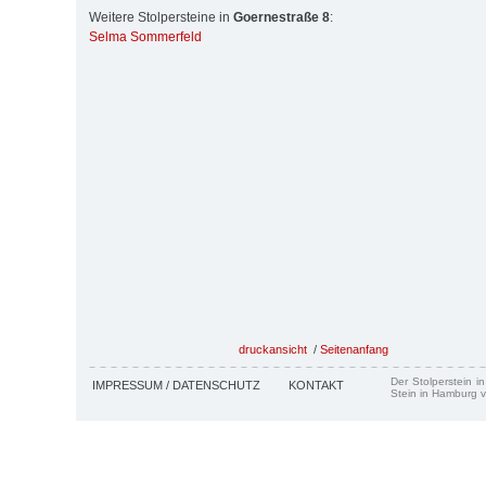
Weitere Stolpersteine in
Goernestraße 8
:
Selma Sommerfeld
druckansicht
/
Seitenanfang
Der Stolperstein i
IMPRESSUM / DATENSCHUTZ
KONTAKT
Stein in Hamburg v