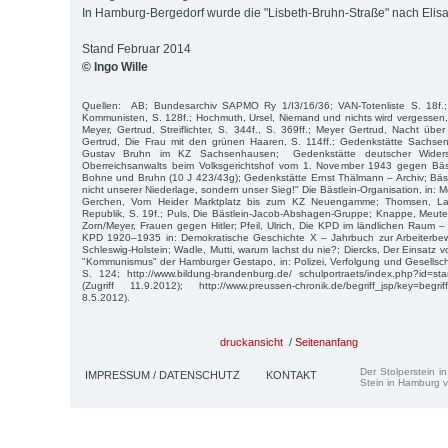
In Hamburg-Bergedorf wurde die "Lisbeth-Bruhn-Straße" nach Elis
Stand Februar 2014
© Ingo Wille
Quellen: AB; Bundesarchiv SAPMO Ry 1/I3/16/36; VAN-Totenliste S. 18f.;
Kommunisten, S. 128f.; Hochmuth, Ursel, Niemand und nichts wird vergessen, 
Meyer, Gertrud, Streiflichter, S. 344f., S. 369ff.; Meyer Gertrud, Nacht übe
Gertrud, Die Frau mit den grünen Haaren, S. 114ff.; Gedenkstätte Sachsen
Gustav Bruhn im KZ Sachsenhausen; Gedenkstätte deutscher Widerst
Oberreichsanwalts beim Volksgerichtshof vom 1. November 1943 gegen Bäs
Bohne und Bruhn (10 J 423/43g); Gedenkstätte Ernst Thälmann – Archiv; Bästle
nicht unse­rer Niederlage, sondern unser Sieg!" Die Bästlein-Organisation, in: 
Gerchen, Vom Heider Marktplatz bis zum KZ Neuengamme; Thomsen, La
Republik, S. 19f.; Puls, Die Bästlein-Jacob-Abshagen-Gruppe; Knappe, Meute
Zorn/Meyer, Frauen gegen Hitler; Pfeil, Ulrich, Die KPD im ländlichen Raum –
KPD 1920–1935 in: Demokratische Geschichte X – Jahrbuch zur Arbeiterbe
Schleswig-Holstein; Wadle, Mutti, warum lachst du nie?; Diercks, Der Einsatz
"Kommunismus" der Hamburger Gestapo, in: Polizei, Verfolgung und Gesellscha
S. 124; http://www.bildung-bran­den­burg.de/ schulportraets/index.php?id=
(Zugriff 11.9.2012); http://www.preussen-chronik.de/begriff_jsp/key=begrif
8.5.2012).
druckansicht
/
Seitenanfang
Der Stolperstein i
IMPRESSUM / DATENSCHUTZ
KONTAKT
Stein in Hamburg v