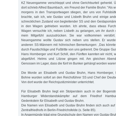
KZ Neuengamme verschleppt und ohne Gerichtsurteil gehenkt. 
dort schrieb Alfred Baumbach, ein Freund der Familie Bruhn: "Als 
morgens in den Transportwagen stiegen, der uns von Fuhlsbü
brachte, sah ich, wie Gustav und Lisbeth Bruhn und einige and
schrecklichen Zustand von begleitender SS und den Gestapomän
in den Wagen getrieben wurden. Ich ahnte, dass etwas Furcht
Wagen versuchte ich, neben Lisbeth zu gelangen, um ihr durch 
mein Mitgefühl auszudrücken. Sie war vollkommen verstört
Neuengamme wollte Gustav sich neben uns stellen. Er wurd
anderen SS-Männern mit höhnischen Bemerkungen: ‚Das könnte 
durch Faustschläge und Fußtritte von uns getrennt. Die Gruppe Gu
Hans Hornberger und Kurt Schill, den Fünften kannten wir nicht,
abgeführt. Helms und Litzow gingen mit. Am gleichen Aben
Genossen im Lager, dass die fünf im Bunker gehängt worden waren
Die Morde an Elisabeth und Gustav Bruhn, Hans Hornberger, K
Bohne wurden sofort an den Reichsführer SS und Chef der Deuts
Von dort wurde der Reichsjustizminister unterrichtet.
Für Elisabeth Bruhn liegt ein Stolperstein auch in der Bogens
Hamburger Widerstandskämpfer auf dem Friedhof Hamburg
Gedenkstein für Elisabeth und Gustav Bruhn.
Die Namen von Elisabeth und Gustav Bruhn finden sich auch au
Zentralfriedhofs in Berlin-Friedrichsfelde (s. Seite 85).
In Angermünde trägt eine Grundschule den Namen von Gustav Bru