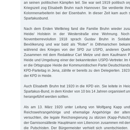
an seinen politischen Kämpfen teil. Sie war seit 1919 politisch o
Kriegszeit zog Elisabeth Bruhn nach Hannover. Sie verdiente ihr
Kolonnenarbeiterin bei der Eisenbahn. In dieser Zeit kam auch 
Spartakusbund.
Nach dem Ersten Weltkrieg fand die Familie Bruhn wieder zu
Heide/ Holstein in der Westerstraße eine Wohnung. Noc
Novemberrevolution 1918 sprach Gustav Bruhn in Soldate
Bevölkerung und war bald als "Roter" in Dithmarschen bekann
während des Krieges von der SPD zur USPD, anderen Quelle
Zusammen mit dem Redakteur Carl Metze und dem Kaufmann Pa
Heide und Umgebung einer der bekanntesten USPD-Vertreter. Im 
er die Ortsgruppe Heide der Kommunistischen Partei Deutschlands 
KPD-Parteitag in Jena, zählte er bereits zu den Delegierten. 192
der KPD in Heide.
Auch Elisabeth Bruhn trat 1920 in die KPD ein. Sie leitete in He
Spartakus-Bund, in dem Kinder von 10 bis 14 Jahren organisiert u
herangeführt werden sollten.
Als am 13. März 1920 unter Leitung von Wolfgang Kapp und 
Reichswehrangehörige und ehemalige Angehörige der alt
versuchten, die legale Reichsregierung zu stürzen (Kapp-Putsch),
der Garnisonsälteste Hauptmann von Liliencron zusammen mit dem 
die Putschisten. Der Bürgermeister verhielt sich unentschieden. 