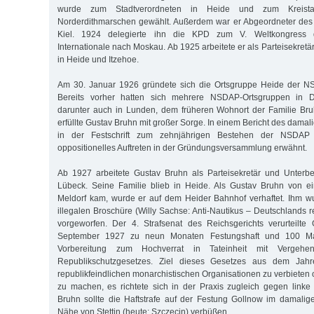
wurde zum Stadtverordneten in Heide und zum Kreista
Norderdithmarschen gewählt. Außerdem war er Abgeordneter des 
Kiel. 1924 delegierte ihn die KPD zum V. Weltkongress 
Internationale nach Moskau. Ab 1925 arbeitete er als Parteisekretär
in Heide und Itzehoe.
Am 30. Januar 1926 gründete sich die Ortsgruppe Heide der NS
Bereits vorher hatten sich mehrere NSDAP-Ortsgruppen in Di
darunter auch in Lunden, dem früheren Wohnort der Familie Bru
erfüllte Gustav Bruhn mit großer Sorge. In einem Bericht des damal
in der Festschrift zum zehnjährigen Bestehen der NSDAP
oppositionelles Auftreten in der Gründungsversammlung erwähnt.
Ab 1927 arbeitete Gustav Bruhn als Parteisekretär und Unterbe
Lübeck. Seine Familie blieb in Heide. Als Gustav Bruhn von 
Meldorf kam, wur­de er auf dem Heider Bahnhof verhaftet. Ihm wu
illegalen Broschüre (Willy Sachse: Anti-Nautikus – Deutschlands 
vorgeworfen. Der 4. Strafsenat des Reichsgerichts verurteilt
September 1927 zu neun Monaten Festungshaft und 100 Ma
Vorbereitung zum Hochverrat in Tateinheit mit Verg
Republikschutzgesetzes. Ziel dieses Gesetzes aus dem Jah
republikfeindlichen monarchistischen Organisationen zu verbieten
zu machen, es richtete sich in der Praxis zugleich gegen link
Bruhn sollte die Haftstrafe auf der Festung Gollnow im damali
Nähe von Stettin (heute: Szczecin) verbüßen.