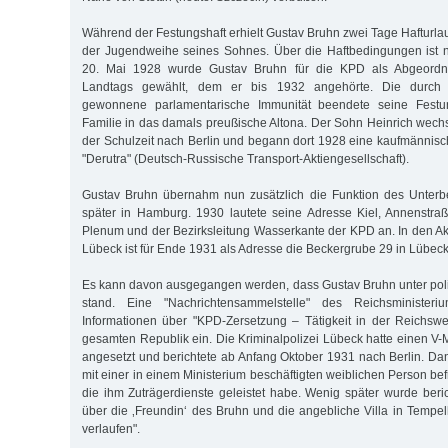
Während der Festungshaft erhielt Gustav Bruhn zwei Tage Hafturla
der Jugendweihe seines Sohnes. Über die Haftbedingungen ist 
20. Mai 1928 wurde Gustav Bruhn für die KPD als Abgeordn
Landtags gewählt, dem er bis 1932 angehörte. Die durch
gewonnene parlamentarische Immunität beendete seine Festu
Familie in das damals preußische Altona. Der Sohn Heinrich wec
der Schulzeit nach Berlin und begann dort 1928 eine kaufmännisc
"Derutra" (Deutsch-Russische Transport-Aktiengesellschaft).
Gustav Bruhn übernahm nun zusätzlich die Funktion des Unterbez
später in Hamburg. 1930 lautete seine Adresse Kiel, Annenstra
Plenum und der Bezirksleitung Wasserkante der KPD an. In den Akt
Lübeck ist für Ende 1931 als Adresse die Beckergrube 29 in Lübeck
Es kann davon ausgegangen werden, dass Gustav Bruhn unter pol
stand. Eine "Nachrichtensammelstelle" des Reichsminister
Informationen über "KPD-Zersetzung – Tätigkeit in der Reichswe
gesamten Republik ein. Die Kriminalpolizei Lübeck hatte einen V
angesetzt und berichtete ab Anfang Oktober 1931 nach Berlin. Da
mit einer in einem Ministerium beschäftigten weiblichen Person b
die ihm Zuträgerdienste geleistet habe. Wenig später wurde beric
über die ‚Freundin‘ des Bruhn und die angebliche Villa in Tempel
verlaufen".