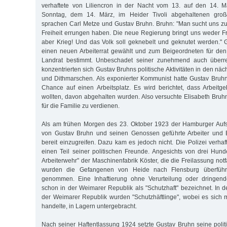
verhaftete von Liliencron in der Nacht vom 13. auf den 14. 
Sonntag, dem 14. März, im Heider Tivoli abgehaltenen gro
sprachen Carl Metze und Gustav Bruhn. Bruhn: "Man sucht uns zu
Freiheit errungen haben. Die neue Regierung bringt uns weder Fr
aber Krieg! Und das Volk soll geknebelt und geknutet werden."
einen neuen Arbeiterrat gewählt und zum Beigeordneten für den
Landrat bestimmt. Unbeschadet seiner zunehmend auch überre
konzentrierten sich Gustav Bruhns politische Aktivitäten in den nä
und Dithmarschen. Als exponierter Kommunist hatte Gustav Bruh
Chance auf einen Arbeitsplatz. Es wird berichtet, dass Arbeitgeb
wollten, davon abgehalten wurden. Also versuchte Elisabeth Bruh
für die Familie zu verdienen.
Als am frühen Morgen des 23. Oktober 1923 der Hamburger Auf
von Gustav Bruhn und seinen Genossen geführte Arbeiter und 
bereit einzugreifen. Dazu kam es jedoch nicht. Die Polizei verha
einen Teil seiner politischen Freunde. Angesichts von drei Hund
Arbeiterwehr" der Maschinenfabrik Köster, die die Freilassung notf
wurden die Gefangenen von Heide nach Flensburg überführt
genommen. Eine Inhaftierung ohne Verurteilung oder dringend
schon in der Weimarer Republik als "Schutzhaft" bezeichnet. In d
der Weimarer Republik wurden "Schutzhäftlinge", wobei es sich
handelte, in Lagern untergebracht.
Nach seiner Haftentlassung 1924 setzte Gustav Bruhn seine politi