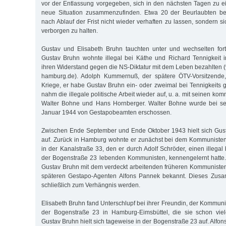
vor der Entlassung vorgegeben, sich in den nächsten Tagen zu e
neue Situation zusammenzufinden. Etwa 20 der Beurlaubten be
nach Ablauf der Frist nicht wieder verhaften zu lassen, sondern 
verborgen zu halten.
Gustav und Elisabeth Bruhn tauchten unter und wechselten fort
Gustav Bruhn wohnte illegal bei Käthe und Richard Tennigkeit 
ihren Widerstand gegen die NS-Diktatur mit dem Leben bezahlten (
hamburg.de). Adolph Kummernuß, der spätere ÖTV-Vorsitzende,
Kriege, er habe Gustav Bruhn ein- oder zweimal bei Tennigkeits g
nahm die illegale politische Arbeit wieder auf, u. a. mit seinen k
Walter Bohne und Hans Hornberger. Walter Bohne wurde bei se
Januar 1944 von Gestapobeamten erschossen.
Zwischen Ende September und Ende Oktober 1943 hielt sich Gus
auf. Zurück in Hamburg wohnte er zunächst bei dem Kommunisten 
in der Kanalstraße 33, den er durch Adolf Schröder, einen illegal
der Bogenstraße 23 lebenden Kommunisten, kennengelernt hatte.
Gustav Bruhn mit dem verdeckt arbeitenden früheren Kommuniste
späteren Gestapo-Agenten Alfons Pannek bekannt. Dieses Zusam
schließlich zum Verhängnis werden.
Elisabeth Bruhn fand Unterschlupf bei ihrer Freundin, der Kommuni
der Bogenstraße 23 in Hamburg-Eimsbüttel, die sie schon vie
Gustav Bruhn hielt sich tageweise in der Bogenstraße 23 auf. Alfon