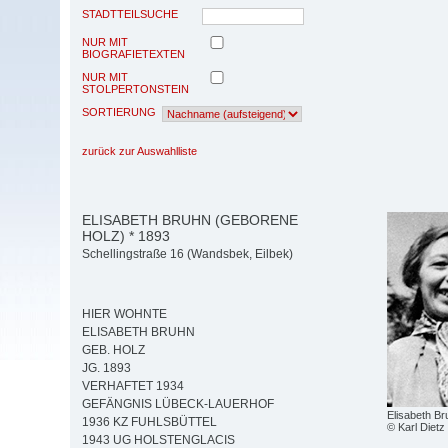
STADTTEILSUCHE
NUR MIT
BIOGRAFIETEXTEN
NUR MIT
STOLPERTONSTEIN
SORTIERUNG
zurück zur Auswahlliste
ELISABETH BRUHN (GEBORENE
HOLZ) * 1893
Schellingstraße 16 (Wandsbek, Eilbek)
HIER WOHNTE
ELISABETH BRUHN
GEB. HOLZ
JG. 1893
VERHAFTET 1934
GEFÄNGNIS LÜBECK-LAUERHOF
Elisabeth Br
1936 KZ FUHLSBÜTTEL
© Karl Dietz 
1943 UG HOLSTENGLACIS