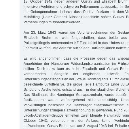
18. Oktober 1942 neben anderen Gustav und Elisabeth Bruhn
intensiven Verhören und schweren Folterungen ausgesetzt. Ihr So
der Gefangennahme dadurch, dass Post zurückkam mit dem Verm
Mithäftling (Heinz Gerhard Nilsson) berichtete später, Gustav
Vernehmungen misshandelt worden.
Am 23. März 1943 waren die Voruntersuchungen der Gesta
Elisabeth Bruhn so weit fortgeschritten, dass beide au
Polizeigefängnis umbenannten KZ Fuhlsbüttel in das Untersuch
überstellt wurden. Ihre Adresse auf beiden Haftkarteikarten lautete 
Es wird angenommen, dass die Prozesse gegen das Ehepaa
Angehörige der Hamburger Widerstandsorganisation im Früh
sollten. Doch dazu kam es nicht. Elisabeth und Gustav Bru
verheerenden Luftangriffe der englischen Luftwaffe
Untersuchungsgefängnis an der Straße Holstenglacis. Durch diese
bezeichnete Luftoffensive, die große Teile Hamburgs Ende Juli
Schutt und Asche legte, entstand auch in den staatlichen Sicherh
Das Stadthaus, die Hamburger Gestapozentrale, wurde zerstört
Justizapparat waren vorübergehend nicht arbeitsfähig. Un
Verwüstungen beschloss die Hamburger Staatsanwaltschaft,
Untersuchungshäftlingen Haftverschonung zu gewähren. Rund 70 Mi
Jacob-Abshagen-Gruppe erhielten zwei Monate Hafturlaub vom 
Oktober 1943, verbunden mit der Auflage, keine "Verbindu
aufzunehmen. Gustav Bruhn kam am 2. August 1943 frei. Er hatt