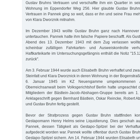
Gustav Bruhns Vertrauen und verschaffte ihm ein Quartier in s
Wohnung im Eppendorfer Weg 256. Hier glaubte Gustav Bruhn, 
Vertrauen in Pannek ging so weit, dass er ihn und seine Frau m
von Klara Dworznik mitnahm.
Im Dezember 1943 wollte Gustav Bruhn ganz nach Hannover 
untertauchen. Pannek hatte ihm falsche Papiere beschafft. Als G
Abend des 13. Dezember 1943 mit dem Zug verlassen wollte
scheinbar zufälligen Fahrkarten- und Ausweiskontrolle verh
Haftkarteikarte im Untersuchungsgefängnis enthält die Notiz "15.
zurück".
Am 3. Februar 1944 wurde auch Elisabeth Bruhn verhaftet und zw
Steinfatt und Klara Dworznick in deren Wohnung in der Bogenstra
6. Januar 1945 im KZ Neuengamme umgekommenen Ad
Oberreichsanwalt beim Volksgerichtshof Berlin hatte ungeachtet
Mitgliedern der Bästlein-Jacob-Abshagen-Gruppe bereits am 1
Anklageschrift gegen Bernhard Bästlein, Oskar Reincke, Robert 
und Gustav Bruhn fertig gestellt.
Bevor der Strafprozess gegen Gustav Bruhn stattfinden kon
Gestapomann Henry Helms seine Liquidierung. Dies geschah auf
Pannek, dessen Tätigkeit als Gestapo-Spitzel bei der Verhaf
aufgedeckt worden war. Pannek wollte offenbar durch Gustav Bruh
Gestapo-Spitzel sichern. Am 14. Februar 1944 wurden Elisabeth u