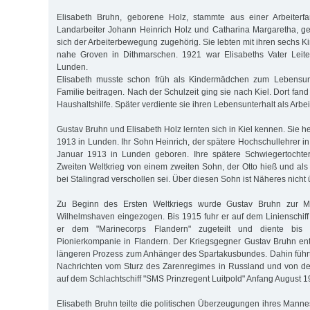
Elisabeth Bruhn, geborene Holz, stammte aus einer Arbeiterfam
Landarbeiter Johann Heinrich Holz und Catharina Margaretha, ge
sich der Arbeiterbewegung zugehörig. Sie lebten mit ihren sechs 
nahe Groven in Dithmarschen. 1921 war Elisabeths Vater Leit
Lunden.
Elisabeth musste schon früh als Kindermädchen zum Lebensunte
Familie beitragen. Nach der Schulzeit ging sie nach Kiel. Dort fand
Haushaltshilfe. Später verdiente sie ihren Lebensunterhalt als Arbei
Gustav Bruhn und Elisabeth Holz lernten sich in Kiel kennen. Sie h
1913 in Lunden. Ihr Sohn Heinrich, der spätere Hochschullehrer i
Januar 1913 in Lunden geboren. Ihre spätere Schwiegertochte
Zweiten Weltkrieg von einem zweiten Sohn, der Otto hieß und al
bei Stalingrad verschollen sei. Über diesen Sohn ist Näheres nicht ü
Zu Beginn des Ersten Weltkriegs wurde Gustav Bruhn zur Ma
Wilhelmshaven eingezogen. Bis 1915 fuhr er auf dem Linienschif
er dem "Marinecorps Flandern" zugeteilt und diente bis 
Pionierkompanie in Flandern. Der Kriegsgegner Gustav Bruhn ent
längeren Prozess zum Anhänger des Spartakusbundes. Dahin führten
Nachrichten vom Sturz des Zarenregimes in Russland und von d
auf dem Schlachtschiff "SMS Prinzregent Luitpold" Anfang August 1
Elisabeth Bruhn teilte die politischen Überzeugungen ihres Mann