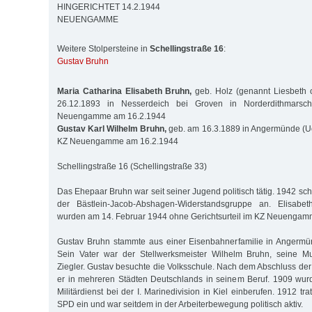
HINGERICHTET 14.2.1944
NEUENGAMME
Weitere Stolpersteine in
Schellingstraße 16
:
Gustav Bruhn
Maria Catharina Elisabeth Bruhn,
geb. Holz (genannt Liesbeth o
26.12.1893 in Nesserdeich bei Groven in Norderdithmarsc
Neuengamme am 16.2.1944
Gustav Karl Wilhelm Bruhn,
geb. am 16.3.1889 in Angermünde (Uc
KZ Neuengamme am 16.2.1944
Schellingstraße 16 (Schellingstraße 33)
Das Ehepaar Bruhn war seit seiner Jugend politisch tätig. 1942 sc
der Bästlein-Jacob-Abshagen-Widerstandsgruppe an. Elisab
wurden am 14. Februar 1944 ohne Gerichtsurteil im KZ Neuengam
Gustav Bruhn stammte aus einer Eisenbahnerfamilie in Angermü
Sein Vater war der Stellwerksmeister Wilhelm Bruhn, seine M
Ziegler. Gustav besuchte die Volksschule. Nach dem Abschluss der 
er in mehreren Städten Deutschlands in seinem Beruf. 1909 wur
Militärdienst bei der I. Marinedivision in Kiel einberufen. 1912 tr
SPD ein und war seitdem in der Arbeiterbewegung politisch aktiv.