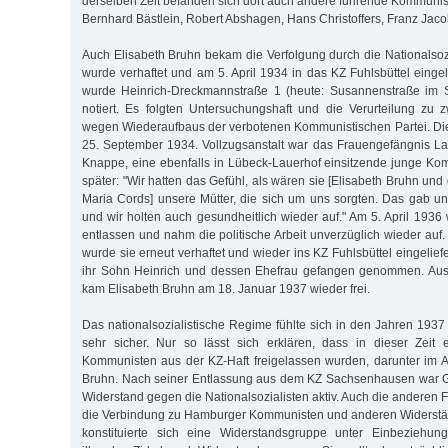
derselben Zeit befanden sich dort auch andere führende Kommunis
Bernhard Bästlein, Robert Abshagen, Hans Christoffers, Franz Jaco
Auch Elisabeth Bruhn bekam die Verfolgung durch die Nationalsozi
wurde verhaftet und am 5. April 1934 in das KZ Fuhlsbüttel eingeli
wurde Heinrich-Dreckmannstraße 1 (heute: Susannenstraße im St
notiert. Es folgten Untersuchungshaft und die Verurteilung zu
wegen Wiederaufbaus der verbotenen Kommunistischen Partei. Di
25. September 1934. Vollzugsanstalt war das Frauengefängnis La
Knappe, eine ebenfalls in Lübeck-Lauerhof einsitzende junge Kom
später: "Wir hatten das Gefühl, als wären sie [Elisabeth Bruhn un
Maria Cords] unsere Mütter, die sich um uns sorgten. Das gab uns
und wir holten auch gesundheitlich wieder auf." Am 5. April 1936
entlassen und nahm die politische Arbeit unverzüglich wieder auf
wurde sie erneut verhaftet und wieder ins KZ Fuhlsbüttel eingeliefe
ihr Sohn Heinrich und dessen Ehefrau gefangen genommen. Au
kam Elisabeth Bruhn am 18. Januar 1937 wieder frei.
Das nationalsozialistische Regime fühlte sich in den Jahren 1937
sehr sicher. Nur so lässt sich erklären, dass in dieser Zeit 
Kommunisten aus der KZ-Haft freigelassen wurden, darunter im 
Bruhn. Nach seiner Entlassung aus dem KZ Sachsenhausen war G
Widerstand gegen die Nationalsozialisten aktiv. Auch die anderen
die Verbindung zu Hamburger Kommunisten und anderen Widerstän
konstituierte sich eine Widerstandsgruppe unter Einbeziehun