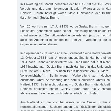
In Erwartung der Machtübernahme der NSDAP traf die KPD Vorsor
Verbots und des dann folgenden illegalen Widerstands in Ha
Holstein. Daran beteiligt waren viele Funktionäre der Bezirk
darunter auch Gustav Bruhn.
Vom 26. April bis zum 17. Juni 1933 wurde Gustav Bruhn in so gen
Fuhlsbüttel genommen. Nach seiner Entlassung nahm er die Par
sofort wieder auf. Sein Aktionsfeld erweiterte sich jetzt bis nach H
auch ein Aufenthalt in Minden mit dem Ziel, Verbindung zur do
Organisation aufzunehmen.
Im September 1933 wurde er erneut verhaftet. Seine Haftkarteikart
13. Oktober 1933 in das Untersuchungsgefängnis Hamburg eingel
1934 nach Hannover überstellt wurde. Der Grund dafür ist nicht
1934 brachte man Gustav Bruhn nach Hamburg in das Untersuch
Er wurde am 1. März 1935 nach Berlin überstellt. Am 14. März 19
Volksgerichtshof in Berlin wegen "Vorbereitung zum Hochve
Zuchthaus. Unter Anrechnung der bereits erlittenen Untersuch
Haftzeit 1937. Es ist nicht bekannt, wo Gustav Bruhn die Haftzei
Heinrich berichtete später, Gustav Bruhn habe die Zuchthau
abgesessen. Dafür lassen sich Belege jedoch nicht finden.
Anschließend an die Zuchthausstrafe wurde Gustav Bruhn a
Konzentrationslager Sachsenhausen als "rückfälliger Schutzhäft