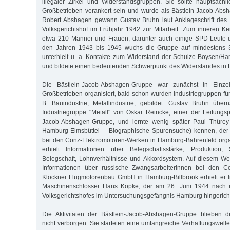
illegaler Zirkel und Widerstandsgruppen. Sie sollte hauptsäch
Großbetrieben verankert sein und wurde als Bästlein-Jacob-Abs
Robert Abshagen gewann Gustav Bruhn laut Anklageschrift des
Volksgerichtshof im Frühjahr 1942 zur Mitarbeit. Zum inneren K
etwa 210 Männer und Frauen, darunter auch einige SPD-Leute u
den Jahren 1943 bis 1945 wuchs die Gruppe auf mindestens 
unterhielt u. a. Kontakte zum Widerstand der Schulze-Boysen/Ha
und bildete einen bedeutenden Schwerpunkt des Widerstandes in 
Die Bästlein-Jacob-Abshagen-Gruppe war zunächst in Einze
Großbetrieben organisiert, bald schon wurden Industriegruppen fü
B. Bauindustrie, Metallindustrie, gebildet. Gustav Bruhn übe
Industriegruppe "Metall" von Oskar Reincke, einer der Leitungs
Jacob-Abshagen-Gruppe, und lernte wenig später Paul Thürey (
Hamburg-Eimsbüttel – Biographische Spurensuche) kennen, der 
bei den Conz-Elektromotoren-Werken in Hamburg-Bahrenfeld orga
erhielt Informationen über Belegschaftsstärke, Produktion
Belegschaft, Lohnverhältnisse und Akkordsystem. Auf diesem We
Informationen über russische Zwangsarbeiterinnen bei den C
Klöckner Flugmotorenbau GmbH in Hamburg-Billbrook erhielt er 
Maschinenschlosser Hans Köpke, der am 26. Juni 1944 nach e
Volksgerichtshofes im Untersuchungsgefängnis Hamburg hingerich
Die Aktivitäten der Bästlein-Jacob-Abshagen-Gruppe blieben de
nicht verborgen. Sie starteten eine umfangreiche Verhaftungswell